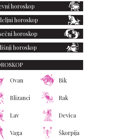
vni horoskop
eljni horoskop
ečni horoskop
išnji horoskop
OROSKOP
Ovan
Bik
Blizanci
Rak
Lav
Devica
Vaga
Škorpija