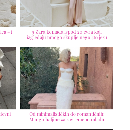
ca – i
5 Zara komada ispod 20 evra koji
izgledaju mnogo skuplje nego što jesu
odevni
Od minimalističkih do romantičnih:
Mango haljine za savremenu mladu