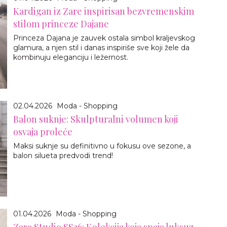
Kardigan iz Zare inspirisan bezvremenskim
stilom princeze Dajane
Princeza Dajana je zauvek ostala simbol kraljevskog
glamura, a njen stil i danas inspiriše sve koji žele da
kombinuju eleganciju i ležernost.
02.04.2026
Moda - Shopping
Balon suknje: Skulpturalni volumen koji
osvaja proleće
Maksi suknje su definitivno u fokusu ove sezone, a
balon silueta predvodi trend!
01.04.2026
Moda - Shopping
Zara Studio SS26: Kolekcija koja spaja luksuz,