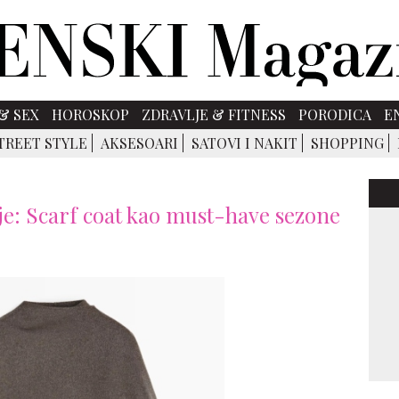
& SEX
HOROSKOP
ZDRAVLJE & FITNESS
PORODICA
E
TREET STYLE
AKSESOARI
SATOVI I NAKIT
SHOPPING
je: Scarf coat kao must-have sezone