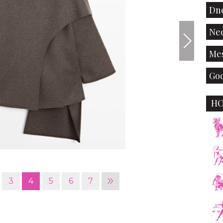
Dne
Ned
Mes
God
H
»
3
4
5
6
7