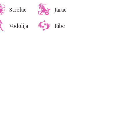
Strelac
Jarac
Vodolija
Ribe
put u Americi: Victoria
ham butik koji izgleda
kao privatna vila