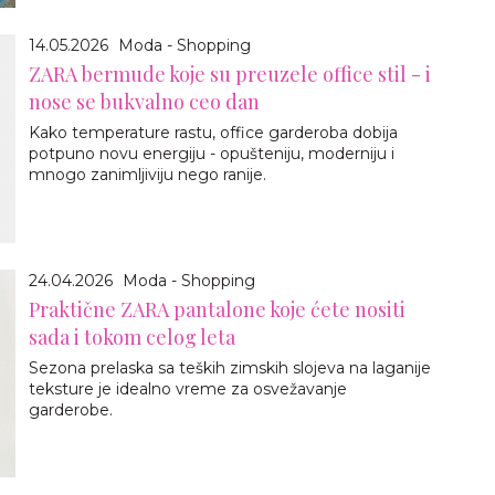
14.05.2026
Moda - Shopping
ZARA bermude koje su preuzele office stil - i
nose se bukvalno ceo dan
Kako temperature rastu, office garderoba dobija
potpuno novu energiju - opušteniju, moderniju i
mnogo zanimljiviju nego ranije.
24.04.2026
Moda - Shopping
Praktične ZARA pantalone koje ćete nositi
sada i tokom celog leta
Sezona prelaska sa teških zimskih slojeva na laganije
teksture je idealno vreme za osvežavanje
garderobe.