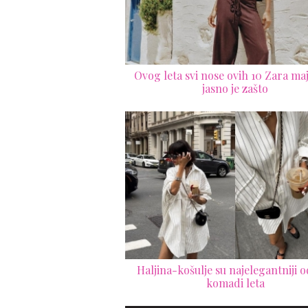
Ovog leta svi nose ovih 10 Zara maji
jasno je zašto
Haljina-košulje su najelegantniji 
komadi leta