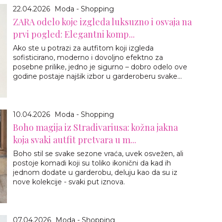
22.04.2026
Moda - Shopping
ZARA odelo koje izgleda luksuzno i osvaja na
prvi pogled: Elegantni komp...
Ako ste u potrazi za autfitom koji izgleda
sofisticirano, moderno i dovoljno efektno za
posebne prilike, jedno je sigurno – dobro odelo ove
godine postaje najšik izbor u garderoberu svake...
10.04.2026
Moda - Shopping
Boho magija iz Stradivariusa: kožna jakna
koja svaki autfit pretvara u m...
Boho stil se svake sezone vraća, uvek osvežen, ali
postoje komadi koji su toliko ikonični da kad ih
jednom dodate u garderobu, deluju kao da su iz
nove kolekcije - svaki put iznova.
07.04.2026
Moda - Shopping