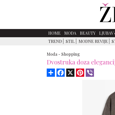
HOME
MODA
BEAUTY
LJUBAV 
TREND
STIL
MODNE REVIJE
S
Moda -
Shopping
Dvostruka doza eleganci
Share
Facebook
X
Pinterest
Viber