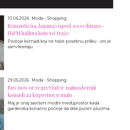
10.06.2026
Moda - Shopping
Romantična, lagana i ispod 3000 dinara -
H&M haljina koju svi traže
Postoje komadi koji ne traže posebnu priliku - oni je
sami kreiraju.
29.05.2026
Moda - Shopping
Buy now or regret later: najmoderniji
komadi za kupovinu u maju
Maj je onaj savršeni modni međuprostor kada
garderoba konačno počinje da diše punim plućima.