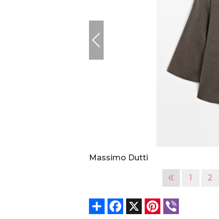
Massimo Dutti
«
1
2
Share
Facebook
X
Pinterest
Viber