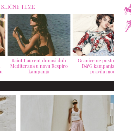
SLIČNE TEME
nt Laurent donosi duh
Granice ne postoje: nova
Prvi 
terana u novu Respiro
D&G kampanja briše
Beck
kampanju
pravila mode