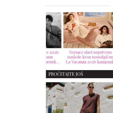
gio Armani Mare 2026:
Versace slavi sopstveno
Sai
mediteranski luksuz
nasleđe kroz nostalgičnu
Medi
točen u bezvremensku
La Vacanza 2026 kampanju
resort kolekciju
PROČITAJTE JOŠ