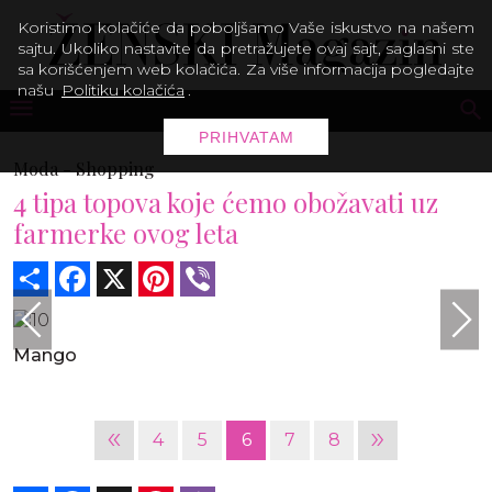
Koristimo kolačiće da poboljšamo Vaše iskustvo na našem
sajtu. Ukoliko nastavite da pretražujete ovaj sajt, saglasni ste
sa korišćenjem web kolačića. Za više informacija pogledajte
našu
Politiku kolačića
.
PRIHVATAM
Moda -
Shopping
4 tipa topova koje ćemo obožavati uz
farmerke ovog leta
Share
Facebook
X
Pinterest
Viber
Mango
«
»
4
5
6
7
8