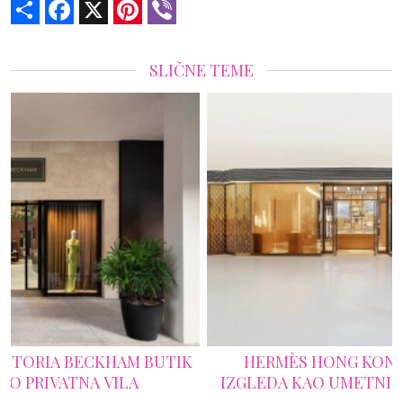
Share
Facebook
X
Pinterest
Viber
SLIČNE TEME
K
HERMÈS HONG KONG BUTIK SE VRATIO I
IZGLEDA KAO UMETNIČKA GALERIJA LUKSUZA