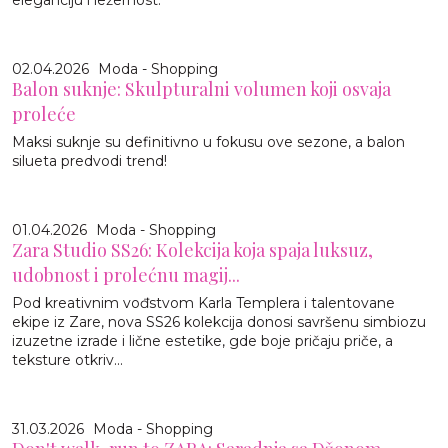
02.04.2026
Moda - Shopping
Balon suknje: Skulpturalni volumen koji osvaja
proleće
Maksi suknje su definitivno u fokusu ove sezone, a balon
silueta predvodi trend!
01.04.2026
Moda - Shopping
Zara Studio SS26: Kolekcija koja spaja luksuz,
udobnost i prolećnu magij...
Pod kreativnim vođstvom Karla Templera i talentovane
ekipe iz Zare, nova SS26 kolekcija donosi savršenu simbiozu
izuzetne izrade i lične estetike, gde boje pričaju priče, a
teksture otkriv...
31.03.2026
Moda - Shopping