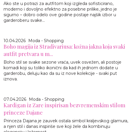
Ako ste u potrazi za autfitom koji izgleda sofisticirano,
moderno i dovoljno efektno za posebne prilike, jedno je
sigurno – dobro odelo ove godine postaje najšik izbor u
garderoberu svake...
10.04.2026
Moda - Shopping
Boho magija iz Stradivariusa: kožna jakna koja svaki
autfit pretvara u m...
Boho stil se svake sezone vraća, uvek osvežen, ali postoje
komadi koji su toliko ikonični da kad ih jednom dodate u
garderobu, deluju kao da su iz nove kolekcije - svaki put
iznova.
07.04.2026
Moda - Shopping
Kardigan iz Zare inspirisan bezvremenskim stilom
princeze Dajane
Princeza Dajana je zauvek ostala simbol kraljevskog glamura,
a njen stil i danas inspiriše sve koji žele da kombinuju
eleganciju i ležernost.