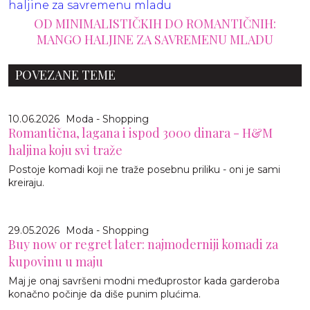
OD MINIMALISTIČKIH DO ROMANTIČNIH:
MANGO HALJINE ZA SAVREMENU MLADU
POVEZANE TEME
10.06.2026
Moda - Shopping
Romantična, lagana i ispod 3000 dinara - H&M
haljina koju svi traže
Postoje komadi koji ne traže posebnu priliku - oni je sami
kreiraju.
29.05.2026
Moda - Shopping
Buy now or regret later: najmoderniji komadi za
kupovinu u maju
Maj je onaj savršeni modni međuprostor kada garderoba
konačno počinje da diše punim plućima.