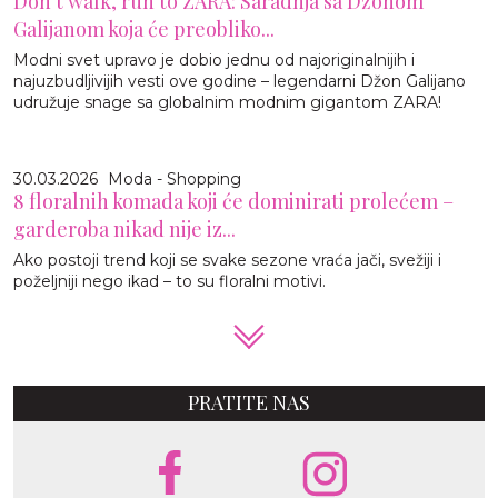
Don't walk, run to ZARA: Saradnja sa Džonom
Galijanom koja će preobliko...
Modni svet upravo je dobio jednu od najoriginalnijih i
najuzbudljivijih vesti ove godine – legendarni Džon Galijano
udružuje snage sa globalnim modnim gigantom ZARA!
30.03.2026
Moda - Shopping
8 floralnih komada koji će dominirati prolećem –
garderoba nikad nije iz...
Ako postoji trend koji se svake sezone vraća jači, svežiji i
poželjniji nego ikad – to su floralni motivi.
PRATITE NAS