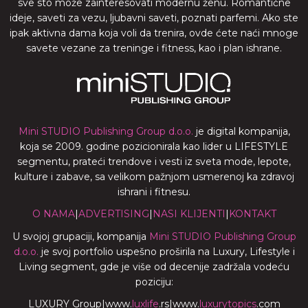
sve sto može zainteresovati modernu ženu. Romantične
ideje, saveti za vezu, ljubavni saveti, poznati parfemi. Ako ste
ipak aktivna dama koja voli da trenira, ovde ćete naći mnoge
savete vezane za treninge i fitness, kao i plan ishrane.
Mini STUDIO Publishing Group d.o.o.
je digital kompanija,
koja se 2009. godine pozicionirala kao lider u LIFESTYLE
segmentu, prateći trendove i vesti iz sveta mode, lepote,
kulture i zabave, sa velikom pažnjom usmerenoj ka zdravoj
ishrani i fitnesu.
O NAMA
|
ADVERTISING
|
NASI KLIJENTI
|
KONTAKT
U svojoj grupaciji, kompanija
Mini STUDIO Publishing Group
d.o.o.
je svoj portfolio uspešno proširila na Luxury, Lifestyle i
Living segment, gde je više od decenije zadržala vodeću
poziciju:
LUXURY Group
|
www.
luxlife
.rs
|
www.
luxurytopics
.com