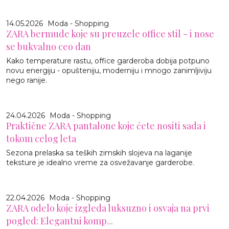
14.05.2026
Moda - Shopping
ZARA bermude koje su preuzele office stil - i nose
se bukvalno ceo dan
Kako temperature rastu, office garderoba dobija potpuno
novu energiju - opušteniju, moderniju i mnogo zanimljiviju
nego ranije.
24.04.2026
Moda - Shopping
Praktične ZARA pantalone koje ćete nositi sada i
tokom celog leta
Sezona prelaska sa teških zimskih slojeva na laganije
teksture je idealno vreme za osvežavanje garderobe.
22.04.2026
Moda - Shopping
ZARA odelo koje izgleda luksuzno i osvaja na prvi
pogled: Elegantni komp...