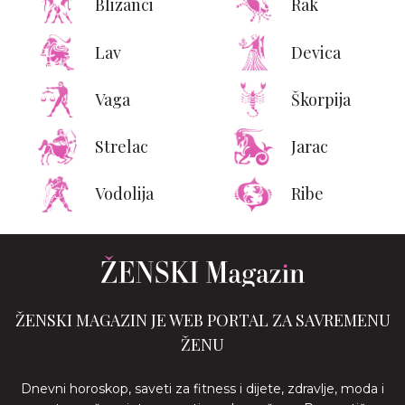
Blizanci
Rak
Lav
Devica
Vaga
Škorpija
Strelac
Jarac
Vodolija
Ribe
ŽENSKI MAGAZIN JE WEB PORTAL ZA SAVREMENU
ŽENU
Dnevni horoskop, saveti za fitness i dijete, zdravlje, moda i