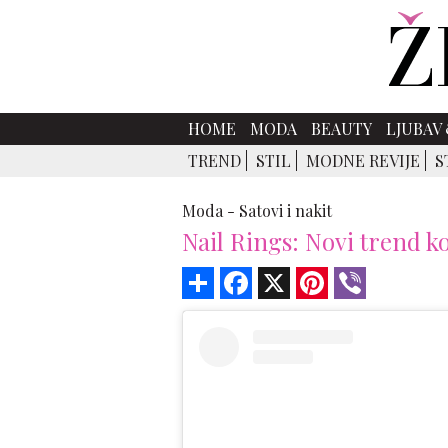
HOME
MODA
BEAUTY
LJUBAV 
TREND
STIL
MODNE REVIJE
S
Moda -
Satovi i nakit
Nail Rings: Novi trend k
Share
Facebook
X
Pinterest
Viber