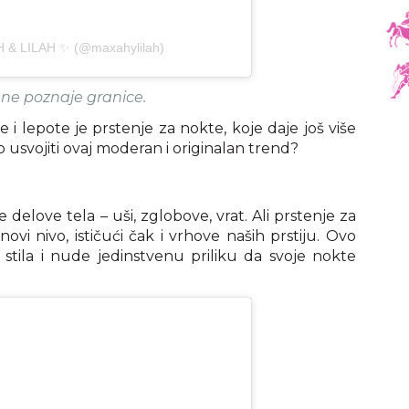
H & LILAH ✨ (@maxahylilah)
 ne poznaje granice.
 i lepote je prstenje za nokte, koje daje još više
usvojiti ovaj moderan i originalan trend?
e delove tela – uši, zglobove, vrat. Ali prstenje za
i nivo, ističući čak i vrhove naših prstiju. Ovo
stila i nude jedinstvenu priliku da svoje nokte