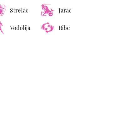
Strelac
Jarac
Vodolija
Ribe