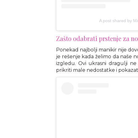
A post shared by 
Zašto odabrati prstenje za n
Ponekad najbolji manikir nije dovo
je rešenje kada želimo da naše 
izgledu. Ovi ukrasni dragulji 
prikriti male nedostatke i pokazat