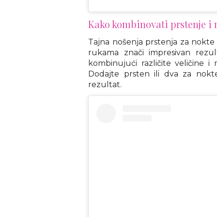
Kako kombinovati prstenje i
Tajna nošenja prstenja za nokte 
rukama znači impresivan rezul
kombinujući različite veličine i
Dodajte prsten ili dva za nokte
rezultat.