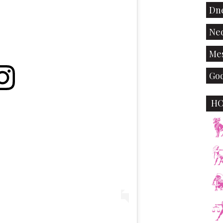
Dne
Ned
Mes
God
H