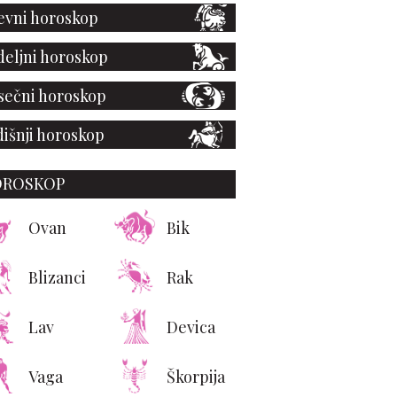
vni horoskop
eljni horoskop
ečni horoskop
išnji horoskop
OROSKOP
Ovan
Bik
Blizanci
Rak
Lav
Devica
Vaga
Škorpija