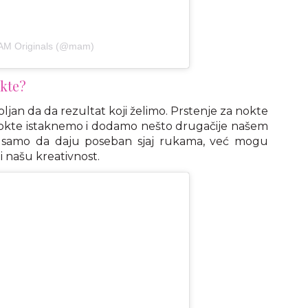
MAM Originals (@mam)
okte?
ljan da da rezultat koji želimo. Prstenje za nokte
nokte istaknemo i dodamo nešto drugačije našem
ne samo da daju poseban sjaj rukama, već mogu
i našu kreativnost.