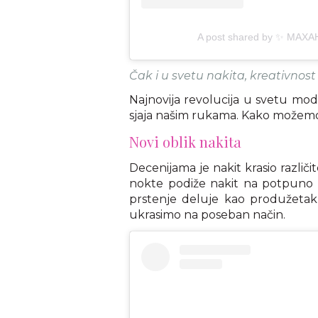
A post shared by ✨ MAXA
Čak i u svetu nakita, kreativnost
Najnovija revolucija u svetu mode
sjaja našim rukama. Kako možemo 
Novi oblik nakita
Decenijama je nakit krasio različit
nokte podiže nakit na potpuno nov
prstenje deluje kao produžetak 
ukrasimo na poseban način.