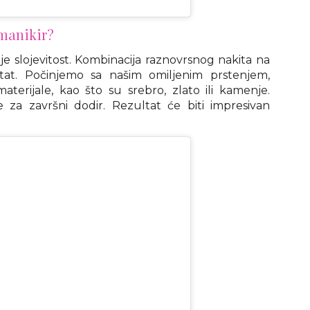
 manikir?
je slojevitost. Kombinacija raznovrsnog nakita na
tat. Počinjemo sa našim omiljenim prstenjem,
 materijale, kao što su srebro, zlato ili kamenje.
 za završni dodir. Rezultat će biti impresivan