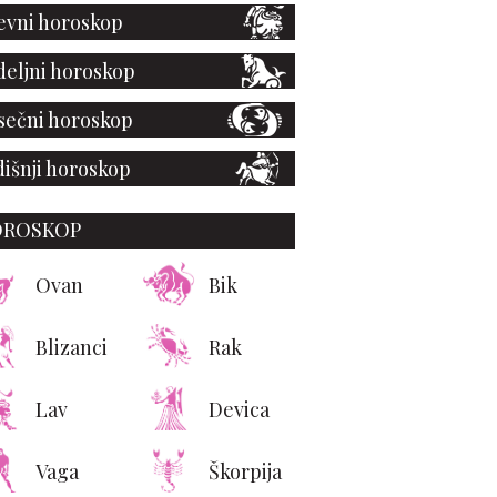
vni horoskop
eljni horoskop
ečni horoskop
išnji horoskop
OROSKOP
Ovan
Bik
Blizanci
Rak
Lav
Devica
Vaga
Škorpija