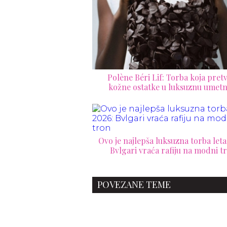
Polène Béri Lif: Torba koja pret
kožne ostatke u luksuznu umetn
Ovo je najlepša luksuzna torba leta
Bvlgari vraća rafiju na modni t
POVEZANE TEME