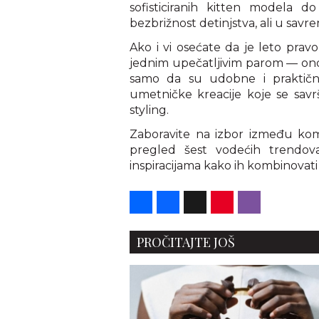
sofisticiranih kitten modela d
bezbrižnost detinjstva, ali u sa
Ako i vi osećate da je leto pr
jednim upečatljivim parom — on
samo da su udobne i praktične
umetničke kreacije koje se savr
styling.
Zaboravite na izbor između kom
pregled šest vodećih trendov
inspiracijama kako ih kombinovati 
Share
Facebook
X
Pinterest
Viber
PROČITAJTE JOŠ