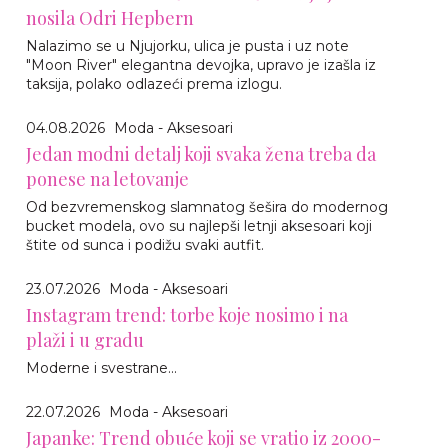
nosila Odri Hepbern
Nalazimo se u Njujorku, ulica je pusta i uz note
"Moon River" elegantna devojka, upravo je izašla iz
taksija, polako odlazeći prema izlogu.
04.08.2026
Moda - Aksesoari
Jedan modni detalj koji svaka žena treba da
ponese na letovanje
Od bezvremenskog slamnatog šešira do modernog
bucket modela, ovo su najlepši letnji aksesoari koji
štite od sunca i podižu svaki autfit.
23.07.2026
Moda - Aksesoari
Instagram trend: torbe koje nosimo i na
plaži i u gradu
Moderne i svestrane...
22.07.2026
Moda - Aksesoari
Japanke: Trend obuće koji se vratio iz 2000-