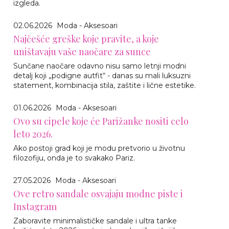
izgleda.
02.06.2026
Moda - Aksesoari
Najčešće greške koje pravite, a koje
uništavaju vaše naočare za sunce
Sunčane naočare odavno nisu samo letnji modni
detalj koji „podigne autfit“ - danas su mali luksuzni
statement, kombinacija stila, zaštite i lične estetike.
01.06.2026
Moda - Aksesoari
Ovo su cipele koje će Parižanke nositi celo
leto 2026.
Ako postoji grad koji je modu pretvorio u životnu
filozofiju, onda je to svakako Pariz.
27.05.2026
Moda - Aksesoari
Ove retro sandale osvajaju modne piste i
Instagram
Zaboravite minimalističke sandale i ultra tanke