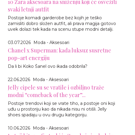
10 Zara aksesoara na sniženju koji će osvežiti
svaki letnji autfit
Postoje komadi garderobe bez kojih je teško
zamisliti dobro složen autfit, ali prava magija gotovo
uvek dolazi tek kada na scenu stupe modni detalji.
03.07.2026
Moda - Aksesoari
Chanel x Superman: kada luksuz susretne
pop-art energiju
Da li bi Koko Šanel ovo ikada odobrila?
22.06.2026
Moda - Aksesoari
Jelly cipele su se vratile i ozbiljno traže
modni “comeback of the year”...
Postoje trendovi koji se vrate tiho, a postoje oni koji
uđu u prostoriju kao da nikada nisu ni otišli. Jelly
shoes spadaju u ovu drugu kategoriju.
10.06.2026
Moda - Aksesoari