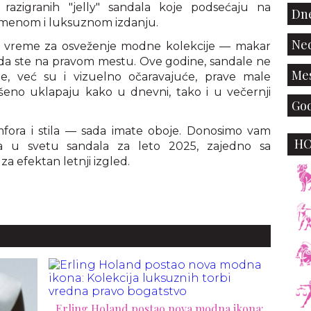
o razigranih "jelly" sandala koje podsećaju na
Dne
vremenom i luksuznom izdanju.
Ned
avo vreme za osveženje modne kolekcije — makar
da ste na pravom mestu. Ove godine, sandale ne
Mes
, već su i vizuelno očaravajuće, prave male
šeno uklapaju kako u dnevni, tako i u večernji
God
fora i stila — sada imate oboje. Donosimo vam
H
a u svetu sandala za leto 2025, zajedno sa
za efektan letnji izgled.
Erling Holand postao nova modna ikona: