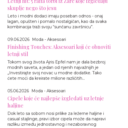
Letnji hit: 5 rafia torbi iz Zare koje izgledaju
skuplje nego što jesu
Leto i modni dodaci imaju poseban odnos - onaj
lagan, opušten i pomalo nostalgičan, kao da svaka
kombinacija traži svoju “sunčanu završnicu”.
09.06.2026
Moda - Aksesoari
Finishing Touches: Aksesoari koji će obnoviti
letnji stil
Tokom svog života Ajris Epfel nam je dala bezbroj
modnih saveta, a jedan od njenih najvažnijih je
„Investirajte svoj novac u modne dodatke. Tako
ćete moći da kreirate milione različitih...
05.06.2026
Moda - Aksesoari
Cipele koje će najlepše izgledati uz letnje
haljine
Dok leto sa sobom nosi prilike za ležerne haljine i
casual stajlinge, pravi izbor cipela može da napravi
razliku između jednostavnog i nezaboravnog