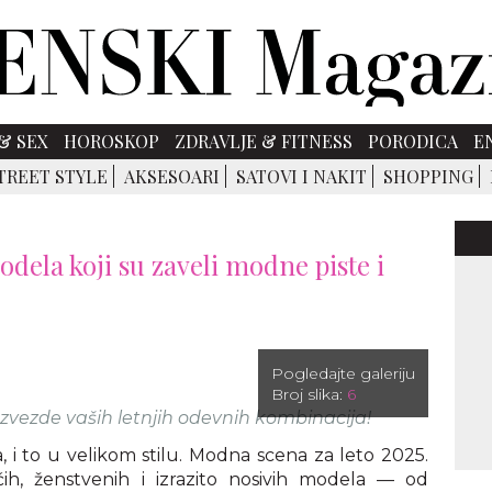
& SEX
HOROSKOP
ZDRAVLJE & FITNESS
PORODICA
E
TREET STYLE
AKSESOARI
SATOVI I NAKIT
SHOPPING
odela koji su zaveli modne piste i
Pogledajte galeriju
Broj slika:
6
zvezde vaših letnjih odevnih kombinacija!
, i to u velikom stilu. Modna scena za leto 2025.
ćih, ženstvenih i izrazito nosivih modela — od