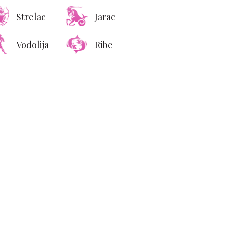
Strelac
Jarac
Vodolija
Ribe