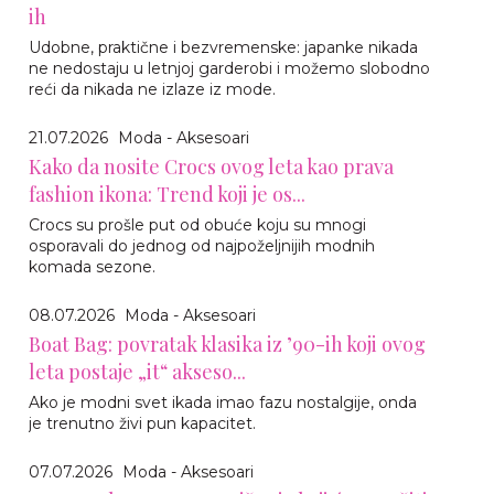
ih
Udobne, praktične i bezvremenske: japanke nikada
ne nedostaju u letnjoj garderobi i možemo slobodno
reći da nikada ne izlaze iz mode.
21.07.2026
Moda - Aksesoari
Kako da nosite Crocs ovog leta kao prava
fashion ikona: Trend koji je os...
Crocs su prošle put od obuće koju su mnogi
osporavali do jednog od najpoželjnijih modnih
komada sezone.
08.07.2026
Moda - Aksesoari
Boat Bag: povratak klasika iz ’90-ih koji ovog
leta postaje „it“ akseso...
Ako je modni svet ikada imao fazu nostalgije, onda
je trenutno živi pun kapacitet.
07.07.2026
Moda - Aksesoari