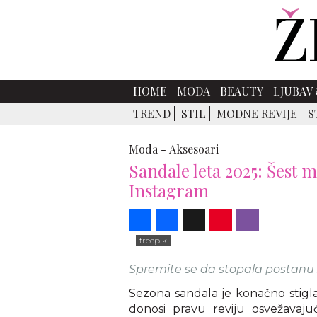
HOME
MODA
BEAUTY
LJUBAV 
TREND
STIL
MODNE REVIJE
S
Moda -
Aksesoari
Sandale leta 2025: Šest m
Instagram
Share
Facebook
X
Pinterest
Viber
freepik
Spremite se da stopala postanu 
Sezona sandala je konačno stigla
donosi pravu reviju osvežavaju