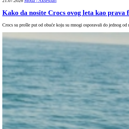
21.07.2026
Moda - Aksesoari
Kako da nosite Crocs ovog leta kao prava fa
Crocs su prošle put od obuće koju su mnogi osporavali do jednog od