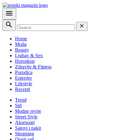
Home
Moda
Beauty
Ljubav & Sex
Horoskop
Zdravlje & Fitness
Porodica
Enterijer
Lifestyle
Recepti
Trend
Stil
Modne revije
Street Style
Aksesoari
Satovi i nakit
Shopping
Donji veš