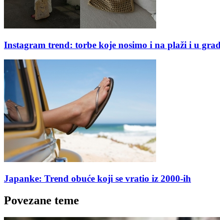
Instagram trend: torbe koje nosimo i na plaži i u gra
Japanke: Trend obuće koji se vratio iz 2000-ih
Povezane teme