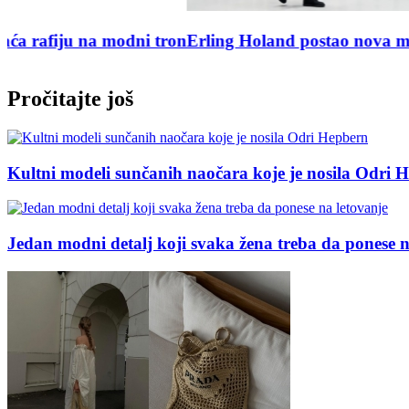
n
Erling Holand postao nova modna ikona: Kolekcija l
Pročitajte još
Kultni modeli sunčanih naočara koje je nosila Odri 
Jedan modni detalj koji svaka žena treba da ponese n