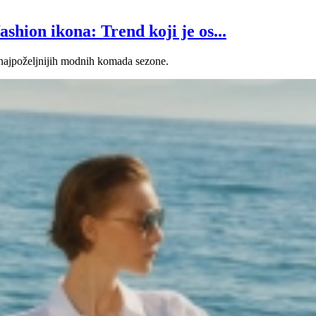
shion ikona: Trend koji je os...
 najpoželjnijih modnih komada sezone.