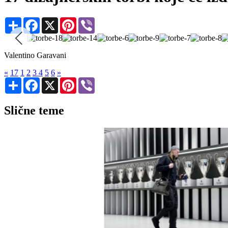
Share
Facebook
X
Pinterest
Viber
Valentino Garavani
«
17
1
2
3
4
5
6
»
Share
Facebook
X
Pinterest
Viber
Slične teme