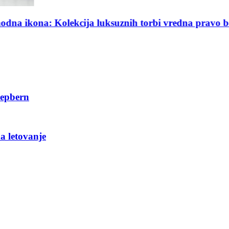
uksuznih torbi vredna pravo bogatstvo
Oakley Infinilo
Hepbern
a letovanje