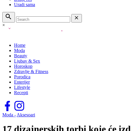
Uradi sama
×
Home
Moda
Beauty
Ljubav & Sex
Horoskop
Zdravlje & Fitness
Porodica
Enterijer
Lifestyle
Recepti
Moda -
Aksesoari
17 dizajnerskih torbi koje će iz