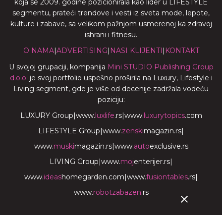
koja se 2009. godine pozicionirala kao lider u LIFESTYLE
segmentu, prateći trendove i vesti iz sveta mode, lepote,
kulture i zabave, sa velikom pažnjom usmerenoj ka zdravoj
ishrani i fitnesu.
O NAMA
|
ADVERTISING
|
NASI KLIJENTI
|
KONTAKT
U svojoj grupaciji, kompanija
Mini STUDIO Publishing Group
d.o.o.
je svoj portfolio uspešno proširila na Luxury, Lifestyle i
Living segment, gde je više od decenije zadržala vodeću
poziciju:
LUXURY Group
|
www.
luxlife
.rs
|
www.
luxurytopics
.com
LIFESTYLE Group
|
www.
zenski
magazin.rs
|
www.
muski
magazin.rs
|
www.
auto
exclusive.rs
LIVING Group
|
www.
moj
enterijer.rs
|
www.
ideas
homegarden.com
|
www.
fusiontables
.rs
|
www.
robotzabazen
.rs