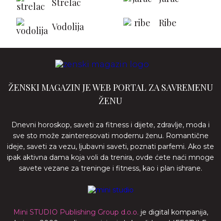
Strelac
Ribe
Vodolija
ŽENSKI MAGAZIN JE WEB PORTAL ZA SAVREMENU
ŽENU
Dnevni horoskop, saveti za fitness i dijete, zdravlje, moda i
sve sto može zainteresovati modernu ženu. Romantične
ideje, saveti za vezu, ljubavni saveti, poznati parfemi. Ako ste
ipak aktivna dama koja voli da trenira, ovde ćete naći mnoge
savete vezane za treninge i fitness, kao i plan ishrane.
Mini STUDIO Publishing Group d.o.o.
je digital kompanija,