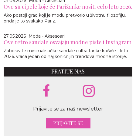
01.06.2026
Moda - Aksesoari
Ovo su cipele koje će Parižanke nositi celo leto 2026.
Ako postoji grad koji je modu pretvorio u životnu filozofiju,
onda je to svakako Pariz.
27.05.2026
Moda - Aksesoari
Ove retro sandale osvajaju modne piste i Instagram
Zaboravite minimalističke sandale i ultra tanke kaišiće - leto
2026. vraća jedan od najikoničnijih trendova modne istorije.
PRATITE NAS
Prijavite se za naš newsletter
PRIJAVITE SE