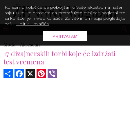
Koristimo kolačiće da poboljšamo Vaše iskustvo na našem
sajtu. Ukoliko nastavite da pretražujete ovaj sajt, saglasni ste
sa korišćenjem web kolačića. Za više informacija pogledajte
našu
Politiku kolačića
.
PRIHVATAM
Moda -
Aksesoari
17 dizajnerskih torbi koje će izdržati
test vremena
Share
Facebook
X
Pinterest
Viber