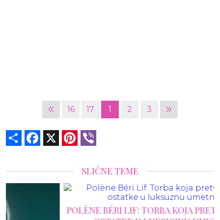
«
»
16
17
1
2
3
Share
Facebook
X
Pinterest
Viber
SLIČNE TEME
POLÈNE BÉRI LIF: TORBA KOJA PRETVARA KOŽNE