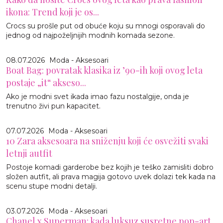
ikona: Trend koji je os...
Crocs su prošle put od obuće koju su mnogi osporavali do
jednog od najpoželjnijih modnih komada sezone.
08.07.2026
Moda - Aksesoari
Boat Bag: povratak klasika iz ’90-ih koji ovog leta
postaje „it“ akseso...
Ako je modni svet ikada imao fazu nostalgije, onda je
trenutno živi pun kapacitet.
07.07.2026
Moda - Aksesoari
10 Zara aksesoara na sniženju koji će osvežiti svaki
letnji autfit
Postoje komadi garderobe bez kojih je teško zamisliti dobro
složen autfit, ali prava magija gotovo uvek dolazi tek kada na
scenu stupe modni detalji.
03.07.2026
Moda - Aksesoari
Chanel x Superman: kada luksuz susretne pop-art