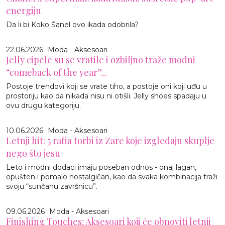
energiju
Da li bi Koko Šanel ovo ikada odobrila?
22.06.2026
Moda - Aksesoari
Jelly cipele su se vratile i ozbiljno traže modni
“comeback of the year”...
Postoje trendovi koji se vrate tiho, a postoje oni koji uđu u
prostoriju kao da nikada nisu ni otišli. Jelly shoes spadaju u
ovu drugu kategoriju.
10.06.2026
Moda - Aksesoari
Letnji hit: 5 rafia torbi iz Zare koje izgledaju skuplje
nego što jesu
Leto i modni dodaci imaju poseban odnos - onaj lagan,
opušten i pomalo nostalgičan, kao da svaka kombinacija traži
svoju “sunčanu završnicu”.
09.06.2026
Moda - Aksesoari
Finishing Touches: Aksesoari koji će obnoviti letnji