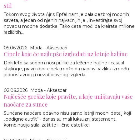
stil
Tokom svog života Ajris Epfel nam je dala bezbroj modnih
saveta, a jedan od njenih najvažnijih je „Investirajte svoj
novac u modne dodatke. Tako ćete moći da kreirate milione
različitih...
05.06.2026
Moda - Aksesoari
Cipele koje će najlepše izgledati uz letnje haljine
Dok leto sa sobom nosi prilike za ležerne haljine i casual
stajlinge, pravi izbor cipela može da napravi razliku između
jednostavnog i nezaboravnog izgleda.
02.06.2026
Moda - Aksesoari
Najčešće greške koje pravite, a koje uništavaju vaše
naočare za sunce
Sunčane naočare odavno nisu samo letnji modni detalj koji
„podigne autfit“ - danas su mali luksuzni statement,
kombinacija stila, zaštite i lične estetike.