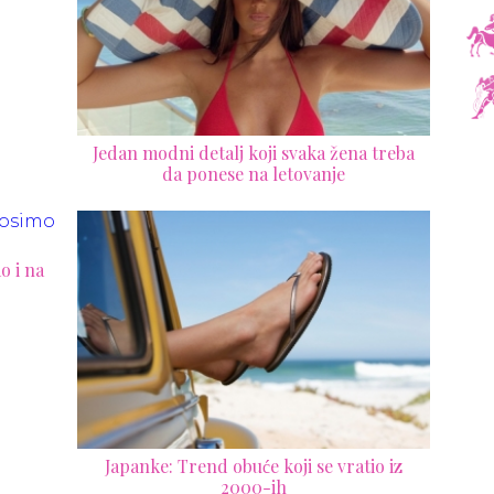
Jedan modni detalj koji svaka žena treba
da ponese na letovanje
o i na
Japanke: Trend obuće koji se vratio iz
2000-ih