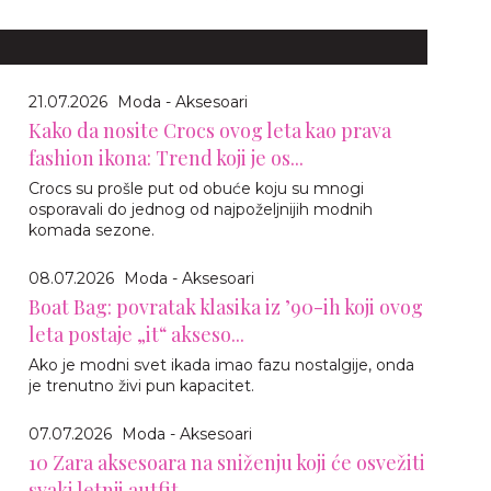
21.07.2026
Moda - Aksesoari
Kako da nosite Crocs ovog leta kao prava
fashion ikona: Trend koji je os...
Crocs su prošle put od obuće koju su mnogi
osporavali do jednog od najpoželjnijih modnih
komada sezone.
08.07.2026
Moda - Aksesoari
Boat Bag: povratak klasika iz ’90-ih koji ovog
leta postaje „it“ akseso...
Ako je modni svet ikada imao fazu nostalgije, onda
je trenutno živi pun kapacitet.
07.07.2026
Moda - Aksesoari
10 Zara aksesoara na sniženju koji će osvežiti
svaki letnji autfit