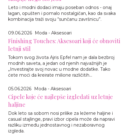
Leto i modni dodaci imaju poseban odnos - onaj
lagan, opušten i pomalo nostalgičan, kao da svaka
kombinacija traži svoju “sunčanu završnicu”.
09.06.2026
Moda - Aksesoari
Finishing Touches: Aksesoari koji će obnoviti
letnji stil
Tokom svog života Ajris Epfel nam je dala bezbroj
modnih saveta, a jedan od njenih najvažnijih je
„Investirajte svoj novac u modne dodatke. Tako
ćete moći da kreirate milione različitih...
05.06.2026
Moda - Aksesoari
Cipele koje će najlepše izgledati uz letnje
haljine
Dok leto sa sobom nosi prilike za ležerne haljine i
casual stajlinge, pravi izbor cipela može da napravi
razliku između jednostavnog i nezaboravnog
izgleda.