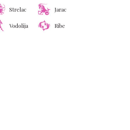
Strelac
Jarac
Vodolija
Ribe