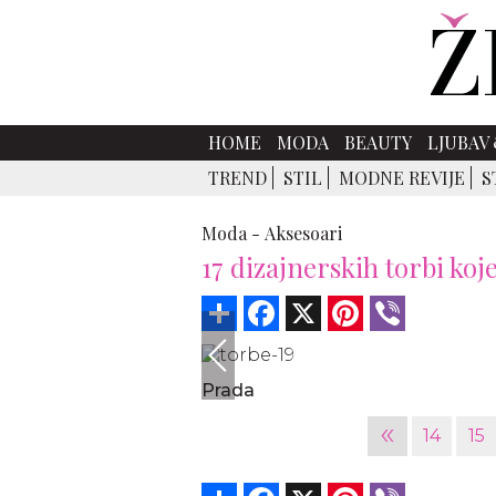
HOME
MODA
BEAUTY
LJUBAV 
TREND
STIL
MODNE REVIJE
S
Moda -
Aksesoari
17 dizajnerskih torbi koje
Share
Facebook
X
Pinterest
Viber
Prada
«
14
15
Share
Facebook
X
Pinterest
Viber