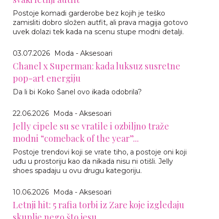
Postoje komadi garderobe bez kojih je teško
zamisliti dobro složen autfit, ali prava magija gotovo
uvek dolazi tek kada na scenu stupe modni detalji.
03.07.2026
Moda - Aksesoari
Chanel x Superman: kada luksuz susretne
pop-art energiju
Da li bi Koko Šanel ovo ikada odobrila?
22.06.2026
Moda - Aksesoari
Jelly cipele su se vratile i ozbiljno traže
modni “comeback of the year”...
Postoje trendovi koji se vrate tiho, a postoje oni koji
uđu u prostoriju kao da nikada nisu ni otišli. Jelly
shoes spadaju u ovu drugu kategoriju.
10.06.2026
Moda - Aksesoari
Letnji hit: 5 rafia torbi iz Zare koje izgledaju
skuplje nego što jesu