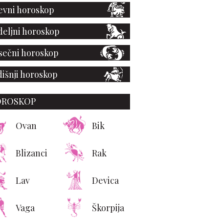
vni horoskop
eljni horoskop
ečni horoskop
išnji horoskop
OROSKOP
ova Prada x Gentle
ster kolekcija krije
Ovan
Bik
jedan detalj koji će
rimetiti samo pravi
Blizanci
Rak
ljubitelji mode
Lav
Devica
Vaga
Škorpija