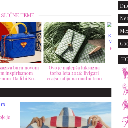
Dne
SLIČNE TEME
Ned
Mes
God
Erling Holand postao nova
modna ikona: Kolekcija
H
luksuznih torbi vredna
pravo bogatstvo
 je najlepša luksuzna
N
rba leta 2026: Bvlgari
Mon
a rafiju na modni tron
p
je je