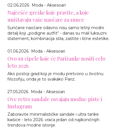
02.06.2026
Moda - Aksesoari
Najčešće greške koje pravite, a koje
uništavaju vaše naočare za sunce
Sunčane naočare odavno nisu samo letnji modni
detalj koji „podigne autfit“ - danas su mali luksuzni
statement, kombinacija stila, zaštite i lične estetike.
01.06.2026
Moda - Aksesoari
Ovo su cipele koje će Parižanke nositi celo
leto 2026.
Ako postoji grad koji je modu pretvorio u životnu
filozofiju, onda je to svakako Pariz.
27.05.2026
Moda - Aksesoari
Ove retro sandale osvajaju modne piste i
Instagram
Zaboravite minimalističke sandale i ultra tanke
kaišiće - leto 2026. vraća jedan od najikoničnijih
trendova modne istorije.