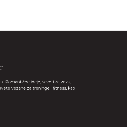
U
nu. Romantične ideje, saveti za vezu,
avete vezane za treninge i fitness, kao