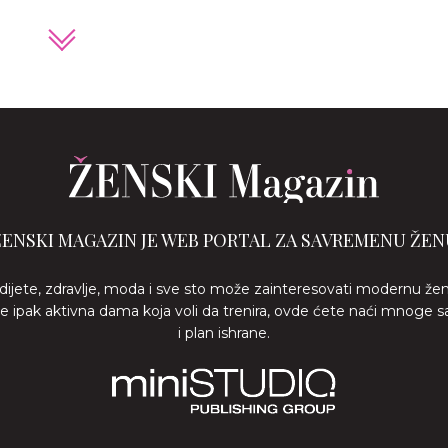
ŽENSKI MAGAZIN JE WEB PORTAL ZA SAVREMENU ŽEN
 dijete, zdravlje, moda i sve sto može zainteresovati modernu že
ste ipak aktivna dama koja voli da trenira, ovde ćete naći mnoge s
i plan ishrane.