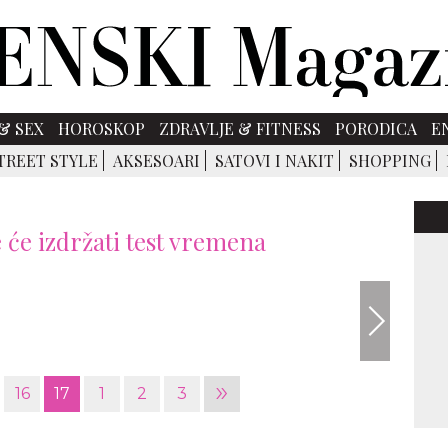
& SEX
HOROSKOP
ZDRAVLJE & FITNESS
PORODICA
E
TREET STYLE
AKSESOARI
SATOVI I NAKIT
SHOPPING
 će izdržati test vremena
»
16
17
1
2
3