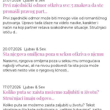
21.07.2026
Ljubav & Sex
Prvi zajednički odmor otkriva sve: 5 znakova da ste
pronašli pravog part...
Prvi zajednički odmor može biti mnogo više od romantičnog
putovanja. Upravo tada izlaze na videlo navike, karakter i
način na koji partner rešava svakodnevne situacije. Stručnjaci
ističu d...
20.07.2026
Ljubav & Sex
Šta njegova omiljena poza u seksu otkriva o njemu
Naravno, njegova omiljena poza u seksu mu omogućava
najbolji vrhunac, ali na nivou podsvesti ta ista poza može
otkrivati nešto više o njegovoj ličnosti...
17.07.2026
Ljubav & Sex
Koliko puta se zaista možemo zaljubiti u životu?
Stručnjaci imaju odgovo...
Koliko puta se možemo zaista zaljubiti u životu? Tekst
objašnjava šta kaže psihologija o „velikim ljubavima“, zašto