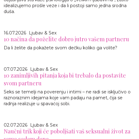
idealizujemo prošle veze i da li postoji samo jedna srodna
duša.
16.07.2026
Ljubav & Sex
10 načina da poželite dobro jutro vašem partneru
Da li želite da pokažete svom dečku koliko ga volite?
07.07.2026
Ljubav & Sex
10 zanimljivih pitanja koja bi trebalo da postavite
svom partneru
Seks se temelji na poverenju i intimi – ne radi se isključivo o
raznoraznim idejama koje vam padaju na pamet, čija se
radnja realizuje u spavaćoj sobi.
02.07.2026
Ljubav & Sex
Naučni trik koji će poboljšati vaš seksualni život za
samo sedam dana