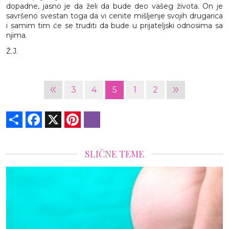
dopadne, jasno je da želi da bude deo vašeg života. On je
savršeno svestan toga da vi cenite mišljenje svojih drugarica
i samim tim će se truditi da bude u prijateljski odnosima sa
njima.
Ž.J.
«
»
3
4
5
1
2
Share
Facebook
X
Pinterest
Viber
SLIČNE TEME