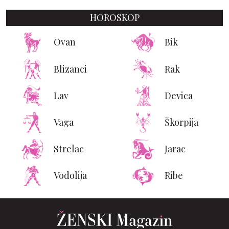
HOROSKOP
Ovan
Bik
Blizanci
Rak
Lav
Devica
Vaga
Škorpija
Strelac
Jarac
Vodolija
Ribe