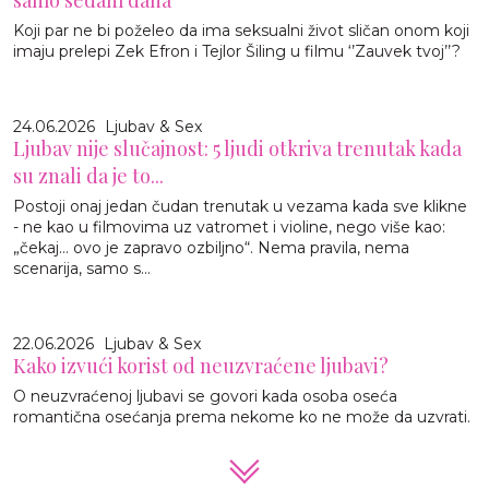
Koji par ne bi poželeo da ima seksualni život sličan onom koji
imaju prelepi Zek Efron i Tejlor Šiling u filmu ‘’Zauvek tvoj’’?
24.06.2026
Ljubav & Sex
Ljubav nije slučajnost: 5 ljudi otkriva trenutak kada
su znali da je to...
Postoji onaj jedan čudan trenutak u vezama kada sve klikne
- ne kao u filmovima uz vatromet i violine, nego više kao:
„čekaj… ovo je zapravo ozbiljno“. Nema pravila, nema
scenarija, samo s...
22.06.2026
Ljubav & Sex
Kako izvući korist od neuzvraćene ljubavi?
O neuzvraćenoj ljubavi se govori kada osoba oseća
romantična osećanja prema nekome ko ne može da uzvrati.