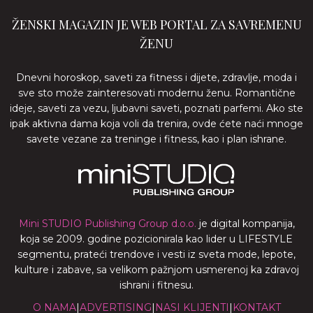
ŽENSKI MAGAZIN JE WEB PORTAL ZA SAVREMENU
ŽENU
Dnevni horoskop, saveti za fitness i dijete, zdravlje, moda i
sve sto može zainteresovati modernu ženu. Romantične
ideje, saveti za vezu, ljubavni saveti, poznati parfemi. Ako ste
ipak aktivna dama koja voli da trenira, ovde ćete naći mnoge
savete vezane za treninge i fitness, kao i plan ishrane.
Mini STUDIO Publishing Group d.o.o.
je digital kompanija,
koja se 2009. godine pozicionirala kao lider u LIFESTYLE
segmentu, prateći trendove i vesti iz sveta mode, lepote,
kulture i zabave, sa velikom pažnjom usmerenoj ka zdravoj
ishrani i fitnesu.
O NAMA
|
ADVERTISING
|
NASI KLIJENTI
|
KONTAKT