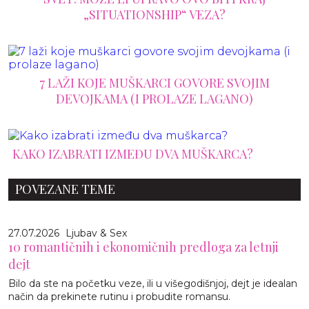
„SITUATIONSHIP“ VEZA?
7 LAŽI KOJE MUŠKARCI GOVORE SVOJIM
DEVOJKAMA (I PROLAZE LAGANO)
KAKO IZABRATI IZMEĐU DVA MUŠKARCA?
POVEZANE TEME
27.07.2026
Ljubav & Sex
10 romantičnih i ekonomičnih predloga za letnji
dejt
Bilo da ste na početku veze, ili u višegodišnjoj, dejt je idealan
način da prekinete rutinu i probudite romansu.