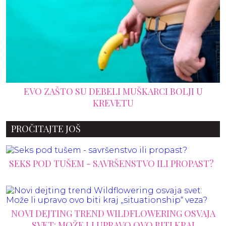
JI U
11 STVARI O KOJIMA ŽENE RAZMIŠLJAJU 
JUTARNJEG SEKSA
PROČITAJTE JOŠ
SEKS POD TUŠEM - SAVRŠENSTVO ILI PROPAST?
NOVI DEJTING TREND WILDFLOWERING OSVAJA
SVET: MOŽE LI UPRAVO OVO BITI KRAJ