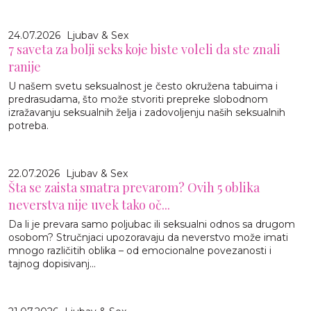
24.07.2026
Ljubav & Sex
7 saveta za bolji seks koje biste voleli da ste znali
ranije
U našem svetu seksualnost je često okružena tabuima i
predrasudama, što može stvoriti prepreke slobodnom
izražavanju seksualnih želja i zadovoljenju naših seksualnih
potreba.
22.07.2026
Ljubav & Sex
Šta se zaista smatra prevarom? Ovih 5 oblika
neverstva nije uvek tako oč...
Da li je prevara samo poljubac ili seksualni odnos sa drugom
osobom? Stručnjaci upozoravaju da neverstvo može imati
mnogo različitih oblika – od emocionalne povezanosti i
tajnog dopisivanj...