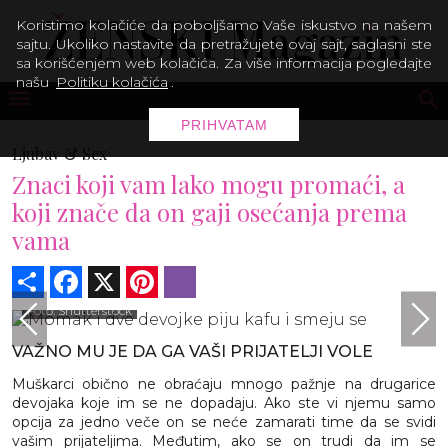
Koristimo kolačiće da poboljšamo Vaše iskustvo na našem
sajtu. Ukoliko nastavite da pretražujete ovaj sajt, saglasni ste
sa korišćenjem web kolačića. Za više informacija pogledajte
našu
Politiku kolačića
.
PRIHVATAM
Ljubav & Sex
Znaci koji vam lako mogu promaći, a
koji znače da on gaji osećanja prema
vama
Share
Facebook
X
Pinterest
Viber
Foto: Shutterstock
VAŽNO MU JE DA GA VAŠI PRIJATELJI VOLE
Muškarci obično ne obraćaju mnogo pažnje na drugarice
devojaka koje im se ne dopadaju. Ako ste vi njemu samo
opcija za jedno veče on se neće zamarati time da se svidi
vašim prijateljima. Međutim, ako se on trudi da im se