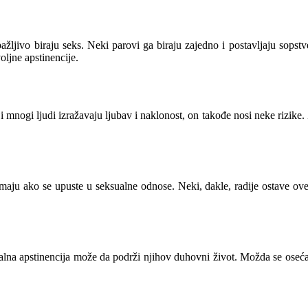
pažljivo biraju seks. Neki parovi ga biraju zajedno i postavljaju sops
ljne apstinencije.
nogi ljudi izražavaju ljubav i naklonost, on takođe nosi neke rizike. Za 
uzimaju ako se upuste u seksualne odnose. Neki, dakle, radije ostave ove
sualna apstinencija može da podrži njihov duhovni život. Možda se ose