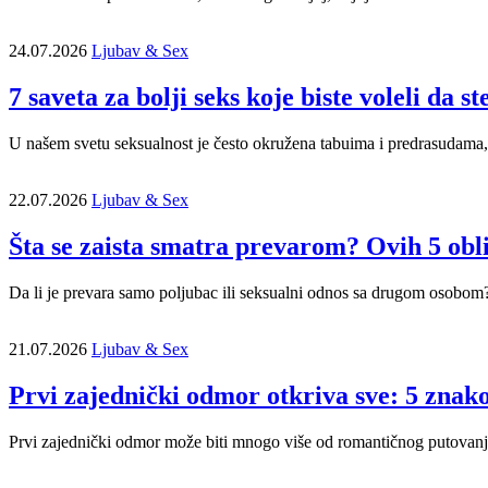
24.07.2026
Ljubav & Sex
7 saveta za bolji seks koje biste voleli da st
U našem svetu seksualnost je često okružena tabuima i predrasudama, 
22.07.2026
Ljubav & Sex
Šta se zaista smatra prevarom? Ovih 5 obli
Da li je prevara samo poljubac ili seksualni odnos sa drugom osobom?
21.07.2026
Ljubav & Sex
Prvi zajednički odmor otkriva sve: 5 znako
Prvi zajednički odmor može biti mnogo više od romantičnog putovanja. U