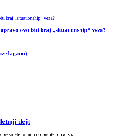
 upravo ovo biti kraj „situationship“ veza?
aze lagano)
etnji dejt
da prekinete rutinu i probudite romansu.