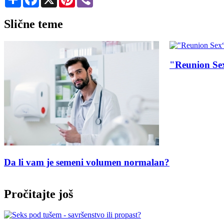
Slične teme
"Reunion Sex“: cela istina o seksu nakon svađe
?
Poze 
Pročitajte još