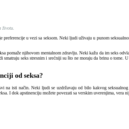
 životu.
oje preferencije u vezi sa seksom. Neki ljudi uživaju u punom seksualno
eksa pomaže njihovom mentalnom zdravlju. Neki kažu da im seks odvlači p
i smatraju seks stresnim i srećniji su što ne moraju da brinu o tome.
nciji od seksa?
svi na isti način. Neki ljudi se uzdržavaju od bilo kakvog seksualnog o
ksa. I dok apstinenciju možete povezati sa verskim uverenjima, vera nij