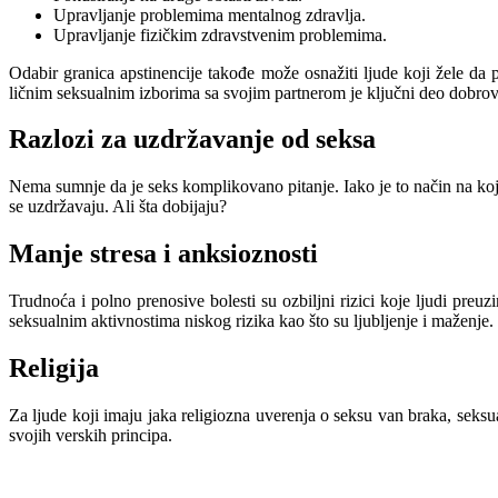
Upravljanje problemima mentalnog zdravlja.
Upravljanje fizičkim zdravstvenim problemima.
Odabir granica apstinencije takođe može osnažiti ljude koji žele da 
ličnim seksualnim izborima sa svojim partnerom je ključni deo dobrovo
Razlozi za uzdržavanje od seksa
Nema sumnje da je seks komplikovano pitanje. Iako je to način na koji m
se uzdržavaju. Ali šta dobijaju?
Manje stresa i anksioznosti
Trudnoća i polno prenosive bolesti su ozbiljni rizici koje ljudi pre
seksualnim aktivnostima niskog rizika kao što su ljubljenje i maženje.
Religija
Za ljude koji imaju jaka religiozna uverenja o seksu van braka, sek
svojih verskih principa.