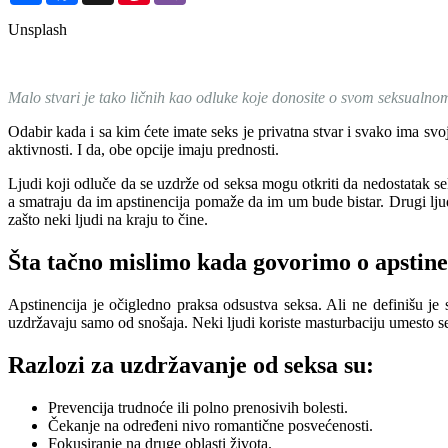
Unsplash
Malo stvari je tako ličnih kao odluke koje donosite o svom seksualnom
Odabir kada i sa kim ćete imate seks je privatna stvar i svako ima sv
aktivnosti. I da, obe opcije imaju prednosti.
Ljudi koji odluče da se uzdrže od seksa mogu otkriti da nedostatak s
a smatraju da im apstinencija pomaže da im um bude bistar. Drugi ljud
zašto neki ljudi na kraju to čine.​
Šta tačno mislimo kada govorimo o apstine
Apstinencija je očigledno praksa odsustva seksa. Ali ne definišu je 
uzdržavaju samo od snošaja. Neki ljudi koriste masturbaciju umesto se
Razlozi za uzdržavanje od seksa su:​​
Prevencija trudnoće ili polno prenosivih bolesti.
Čekanje na određeni nivo romantične posvećenosti.
Fokusiranje na druge oblasti života.