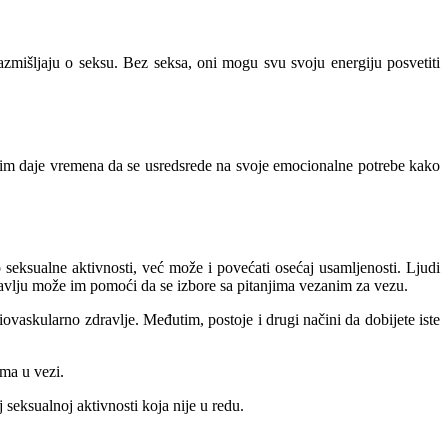
azmišljaju o seksu. Bez seksa, oni mogu svu svoju energiju posvetiti
ija im daje vremena da se usredsrede na svoje emocionalne potrebe kako
ksualne aktivnosti, već može i povećati osećaj usamljenosti. Ljudi
avlju može im pomoći da se izbore sa pitanjima vezanim za vezu.
iovaskularno zdravlje. Međutim, postoje i drugi načini da dobijete iste
lema u vezi.
j seksualnoj aktivnosti koja nije u redu.