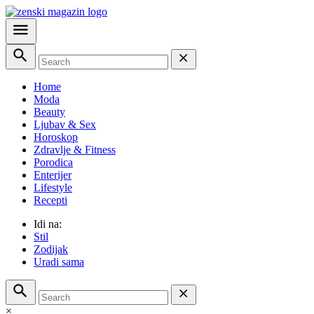
Home
Moda
Beauty
Ljubav & Sex
Horoskop
Zdravlje & Fitness
Porodica
Enterijer
Lifestyle
Recepti
Idi na:
Stil
Zodijak
Uradi sama
×