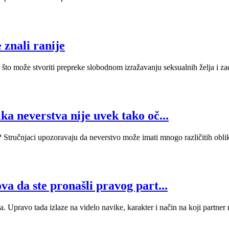
e znali ranije
što može stvoriti prepreke slobodnom izražavanju seksualnih želja i za
ka neverstva nije uvek tako oč...
 Stručnjaci upozoravaju da neverstvo može imati mnogo različitih oblik
va da ste pronašli pravog part...
pravo tada izlaze na videlo navike, karakter i način na koji partner re