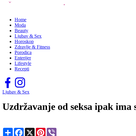
Home
Moda
Beauty
Ljubav & Sex
Horoskop
Zdravlje & Fitness
Porodica
Enterijer
Lifestyle
Recepti
Ljubav & Sex
Uzdržavanje od seksa ipak ima 
Share
Facebook
X
Pinterest
Viber