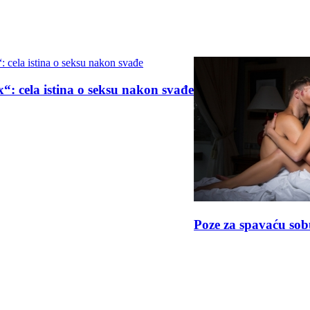
za spavaću sobu koje bi svaki muškarac trebalo da pr