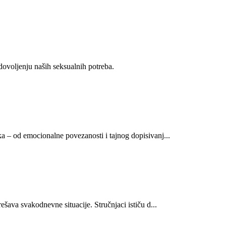
dovoljenju naših seksualnih potreba.
a – od emocionalne povezanosti i tajnog dopisivanj...
šava svakodnevne situacije. Stručnjaci ističu d...