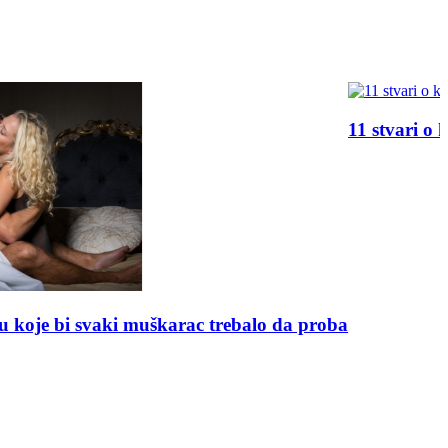
11 stvari o kojima žene razmišljaju tokom jutarnjeg
oba