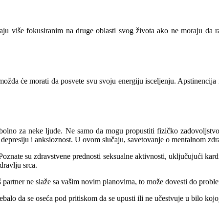
́aju više fokusiranim na druge oblasti svog života ako ne moraju da r
u možda će morati da posvete svu svoju energiju isceljenju. Apstinenc
olno za neke ljude. Ne samo da mogu propustiti fizičko zadovoljstvo se
 depresiju i anksioznost. U ovom slučaju, savetovanje o mentalnom zdr
oznate su zdravstvene prednosti seksualne aktivnosti, uključujući kard
ravlju srca.
aš partner ne slaže sa vašim novim planovima, to može dovesti do prob
balo da se oseća pod pritiskom da se upusti ili ne učestvuje u bilo kojo