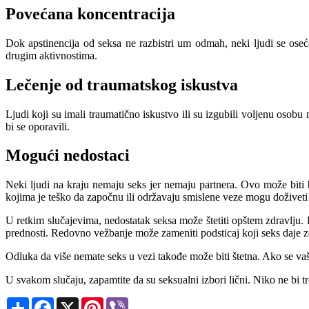
Povećana koncentracija
Dok apstinencija od seksa ne razbistri um odmah, neki ljudi se osec
drugim aktivnostima.
Lečenje od traumatskog iskustva
Ljudi koji su imali traumatično iskustvo ili su izgubili voljenu osob
bi se oporavili.
Mogući nedostaci
Neki ljudi na kraju nemaju seks jer nemaju partnera. Ovo može biti b
kojima je teško da započnu ili održavaju smislene veze mogu doživeti
U retkim slučajevima, nedostatak seksa može štetiti opštem zdravlju. P
prednosti. Redovno vežbanje može zameniti podsticaj koji seks daje zd
Odluka da više nemate seks u vezi takođe može biti štetna. Ako se v
U svakom slučaju, zapamtite da su seksualni izbori lični. Niko ne bi tre
Share
Facebook
X
Pinterest
Viber