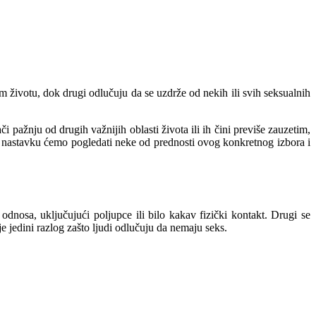
m životu, dok drugi odlučuju da se uzdrže od nekih ili svih seksualnih
ažnju od drugih važnijih oblasti života ili ih čini previše zauzetim,
 U nastavku ćemo pogledati neke od prednosti ovog konkretnog izbora i
dnosa, uključujući poljupce ili bilo kakav fizički kontakt. Drugi se
e jedini razlog zašto ljudi odlučuju da nemaju seks.