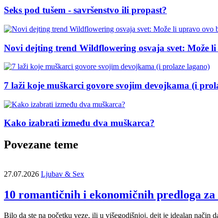
Seks pod tušem - savršenstvo ili propast?
Novi dejting trend Wildflowering osvaja svet: Može li
7 laži koje muškarci govore svojim devojkama (i prol
Kako izabrati između dva muškarca?
Povezane teme
27.07.2026
Ljubav & Sex
10 romantičnih i ekonomičnih predloga za l
Bilo da ste na početku veze, ili u višegodišnjoj, dejt je idealan način 