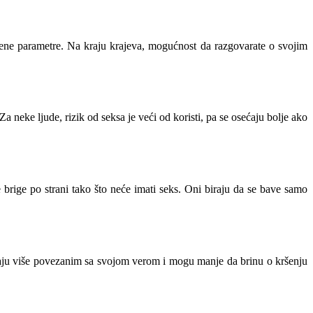
tvene parametre. Na kraju krajeva, mogućnost da razgovarate o svojim
neke ljude, rizik od seksa je veći od koristi, pa se osećaju bolje ako
 brige po strani tako što neće imati seks. Oni biraju da se bave samo
ćaju više povezanim sa svojom verom i mogu manje da brinu o kršenju