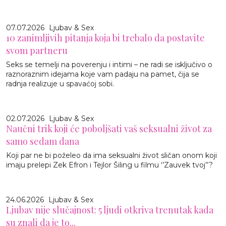
07.07.2026
Ljubav & Sex
10 zanimljivih pitanja koja bi trebalo da postavite
svom partneru
Seks se temelji na poverenju i intimi – ne radi se isključivo o
raznoraznim idejama koje vam padaju na pamet, čija se
radnja realizuje u spavaćoj sobi.
02.07.2026
Ljubav & Sex
Naučni trik koji će poboljšati vaš seksualni život za
samo sedam dana
Koji par ne bi poželeo da ima seksualni život sličan onom koji
imaju prelepi Zek Efron i Tejlor Šiling u filmu ‘’Zauvek tvoj’’?
24.06.2026
Ljubav & Sex
Ljubav nije slučajnost: 5 ljudi otkriva trenutak kada
su znali da je to...