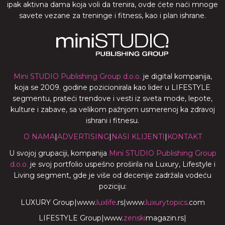
ipak aktivna dama koja voli da trenira, ovde ćete naći mnoge
savete vezane za treninge i fitness, kao i plan ishrane.
Mini STUDIO Publishing Group d.o.o.
je digital kompanija,
koja se 2009. godine pozicionirala kao lider u LIFESTYLE
segmentu, prateći trendove i vesti iz sveta mode, lepote,
kulture i zabave, sa velikom pažnjom usmerenoj ka zdravoj
ishrani i fitnesu.
O NAMA
|
ADVERTISING
|
NASI KLIJENTI
|
KONTAKT
U svojoj grupaciji, kompanija
Mini STUDIO Publishing Group
d.o.o.
je svoj portfolio uspešno proširila na Luxury, Lifestyle i
Living segment, gde je više od decenije zadržala vodeću
poziciju:
LUXURY Group
|
www.
luxlife
.rs
|
www.
luxurytopics
.com
LIFESTYLE Group
|
www.
zenski
magazin.rs
|