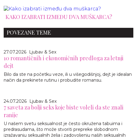
KAKO IZABRATI IZMEĐU DVA MUŠKARCA?
POVEZANE TEME
27.07.2026
Ljubav & Sex
10 romantičnih i ekonomičnih predloga za letnji
dejt
Bilo da ste na početku veze, ili u višegodišnjoj, dejt je idealan
način da prekinete rutinu i probudite romansu.
24.07.2026
Ljubav & Sex
7 saveta za bolji seks koje biste voleli da ste znali
ranije
U našem svetu seksualnost je često okružena tabuima i
predrasudama, što može stvoriti prepreke slobodnom
izražavanju seksualnih želja i zadovoljenju naših seksualnih