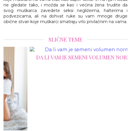
ne gledate tako, i možda se kao i većina žena trudite da
svog muškarca zavedete seksi negližeima, halterima i
podvezicama, ali na dohvat ruke su vam mnoge druge
obične stvari koje muškarci smatraju vrlo privlačnim na vama.
SLIČNE TEME
DA LI VAM JE SEMENI VOLUMEN NORMALAN?