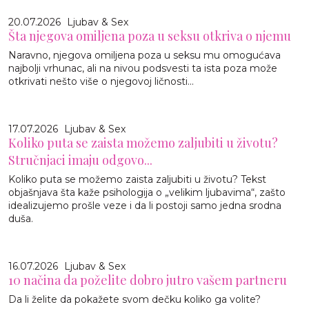
20.07.2026
Ljubav & Sex
Šta njegova omiljena poza u seksu otkriva o njemu
Naravno, njegova omiljena poza u seksu mu omogućava
najbolji vrhunac, ali na nivou podsvesti ta ista poza može
otkrivati nešto više o njegovoj ličnosti...
17.07.2026
Ljubav & Sex
Koliko puta se zaista možemo zaljubiti u životu?
Stručnjaci imaju odgovo...
Koliko puta se možemo zaista zaljubiti u životu? Tekst
objašnjava šta kaže psihologija o „velikim ljubavima“, zašto
idealizujemo prošle veze i da li postoji samo jedna srodna
duša.
16.07.2026
Ljubav & Sex
10 načina da poželite dobro jutro vašem partneru
Da li želite da pokažete svom dečku koliko ga volite?