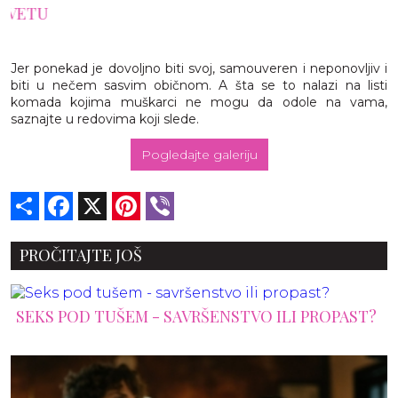
Jer ponekad je dovoljno biti svoj, samouveren i neponovljiv i
biti u nečem sasvim običnom. A šta se to nalazi na listi
komada kojima muškarci ne mogu da odole na vama,
saznajte u redovima koji slede.
Pogledajte galeriju
Share
Facebook
X
Pinterest
Viber
PROČITAJTE JOŠ
SEKS POD TUŠEM - SAVRŠENSTVO ILI PROPAST?