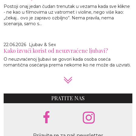
Postoji onaj jedan čudan trenutak u vezama kada sve klikne
- ne kao u filmovima uz vatromet i violine, nego više kao:
„čekaj… ovo je zapravo ozbiljno“. Nema pravila, nema
scenarija, samo s...
22.06.2026
Ljubav & Sex
Kako izvući korist od neuzvraćene ljubavi?
O neuzvraćenoj ljubavi se govori kada osoba oseća
romantična osećanja prema nekome ko ne može da uzvrati.
PRATITE NAS
Prijavite se za naš newsletter