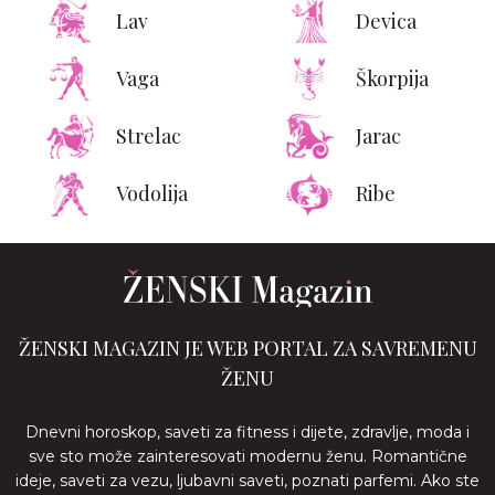
Lav
Devica
Vaga
Škorpija
Strelac
Jarac
Vodolija
Ribe
ŽENSKI MAGAZIN JE WEB PORTAL ZA SAVREMENU
ŽENU
Dnevni horoskop, saveti za fitness i dijete, zdravlje, moda i
sve sto može zainteresovati modernu ženu. Romantične
ideje, saveti za vezu, ljubavni saveti, poznati parfemi. Ako ste