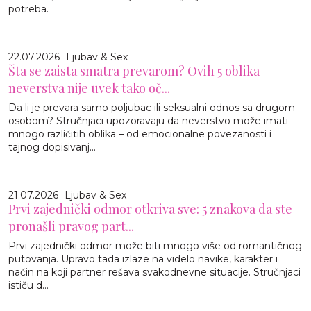
potreba.
22.07.2026
Ljubav & Sex
Šta se zaista smatra prevarom? Ovih 5 oblika
neverstva nije uvek tako oč...
Da li je prevara samo poljubac ili seksualni odnos sa drugom
osobom? Stručnjaci upozoravaju da neverstvo može imati
mnogo različitih oblika – od emocionalne povezanosti i
tajnog dopisivanj...
21.07.2026
Ljubav & Sex
Prvi zajednički odmor otkriva sve: 5 znakova da ste
pronašli pravog part...
Prvi zajednički odmor može biti mnogo više od romantičnog
putovanja. Upravo tada izlaze na videlo navike, karakter i
način na koji partner rešava svakodnevne situacije. Stručnjaci
ističu d...