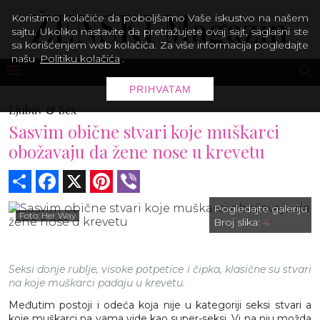
Koristimo kolačiće da poboljšamo Vaše iskustvo na našem
sajtu. Ukoliko nastavite da pretražujete ovaj sajt, saglasni ste
sa korišćenjem web kolačića. Za više informacija pogledajte
našu
Politiku kolačića
.
PRIHVATAM
Ljubav & Sex
Sasvim obične stvari koje muškarci
obožavaju da žene nose u krevetu
Share
Facebook
X
Pinterest
Viber
Pogledajte galeriju
Foto: Her Way
Broj slika:
4
Seksi donje rublje, visoke potpetice i čipka, klasične su stvari
na koje muškarci padaju u krevetu.
Međutim postoji i odeća koja nije u kategoriji seksi stvari a
koje muškarci na vama vide kao super-seksi. Vi na nju možda