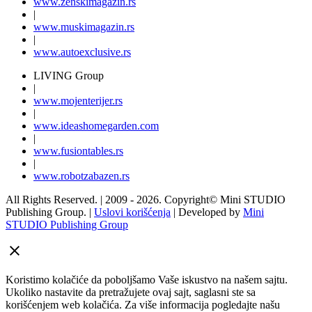
www.
zenski
magazin.rs
|
www.
muski
magazin.rs
|
www.
auto
exclusive.rs
LIVING Group
|
www.
moj
enterijer.rs
|
www.
ideas
homegarden.com
|
www.
fusiontables
.rs
|
www.
robotzabazen
.rs
All Rights Reserved.
| 2009 - 2026.
Copyright©
Mini STUDIO
Publishing Group. |
Uslovi korišćenja
| Developed by
Mini
STUDIO Publishing Group
Koristimo kolačiće da poboljšamo Vaše iskustvo na našem sajtu.
Ukoliko nastavite da pretražujete ovaj sajt, saglasni ste sa
korišćenjem web kolačića. Za više informacija pogledajte našu