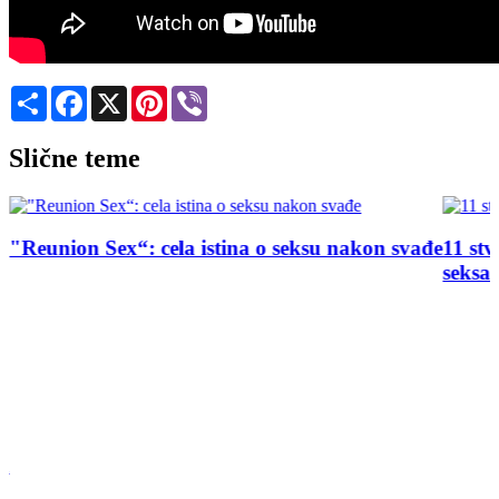
Share
Facebook
X
Pinterest
Viber
Slične teme
"Reunion Sex“: cela istina o seksu nakon svađe
11 stv
seksa
a