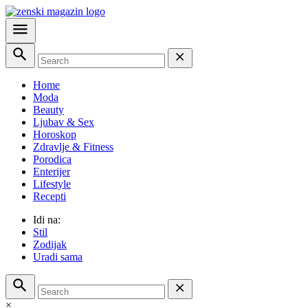
Home
Moda
Beauty
Ljubav & Sex
Horoskop
Zdravlje & Fitness
Porodica
Enterijer
Lifestyle
Recepti
Idi na:
Stil
Zodijak
Uradi sama
×