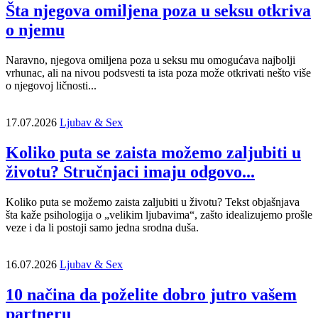
Šta njegova omiljena poza u seksu otkriva
o njemu
Naravno, njegova omiljena poza u seksu mu omogućava najbolji
vrhunac, ali na nivou podsvesti ta ista poza može otkrivati nešto više
o njegovoj ličnosti...
17.07.2026
Ljubav & Sex
Koliko puta se zaista možemo zaljubiti u
životu? Stručnjaci imaju odgovo...
Koliko puta se možemo zaista zaljubiti u životu? Tekst objašnjava
šta kaže psihologija o „velikim ljubavima“, zašto idealizujemo prošle
veze i da li postoji samo jedna srodna duša.
16.07.2026
Ljubav & Sex
10 načina da poželite dobro jutro vašem
partneru