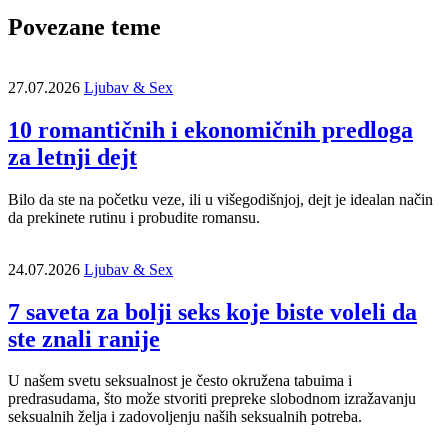
Povezane teme
27.07.2026
Ljubav & Sex
10 romantičnih i ekonomičnih predloga
za letnji dejt
Bilo da ste na početku veze, ili u višegodišnjoj, dejt je idealan način
da prekinete rutinu i probudite romansu.
24.07.2026
Ljubav & Sex
7 saveta za bolji seks koje biste voleli da
ste znali ranije
U našem svetu seksualnost je često okružena tabuima i
predrasudama, što može stvoriti prepreke slobodnom izražavanju
seksualnih želja i zadovoljenju naših seksualnih potreba.