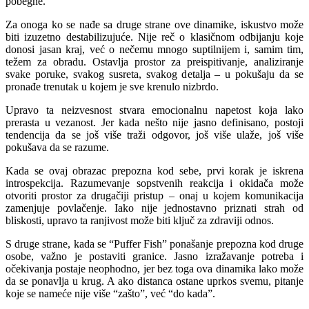
pobegne.
Za onoga ko se nađe sa druge strane ove dinamike, iskustvo može
biti izuzetno destabilizujuće. Nije reč o klasičnom odbijanju koje
donosi jasan kraj, već o nečemu mnogo suptilnijem i, samim tim,
težem za obradu. Ostavlja prostor za preispitivanje, analiziranje
svake poruke, svakog susreta, svakog detalja – u pokušaju da se
pronađe trenutak u kojem je sve krenulo nizbrdo.
Upravo ta neizvesnost stvara emocionalnu napetost koja lako
prerasta u vezanost. Jer kada nešto nije jasno definisano, postoji
tendencija da se još više traži odgovor, još više ulaže, još više
pokušava da se razume.
Kada se ovaj obrazac prepozna kod sebe, prvi korak je iskrena
introspekcija. Razumevanje sopstvenih reakcija i okidača može
otvoriti prostor za drugačiji pristup – onaj u kojem komunikacija
zamenjuje povlačenje. Iako nije jednostavno priznati strah od
bliskosti, upravo ta ranjivost može biti ključ za zdraviji odnos.
S druge strane, kada se “Puffer Fish” ponašanje prepozna kod druge
osobe, važno je postaviti granice. Jasno izražavanje potreba i
očekivanja postaje neophodno, jer bez toga ova dinamika lako može
da se ponavlja u krug. A ako distanca ostane uprkos svemu, pitanje
koje se nameće nije više “zašto”, već “do kada”.