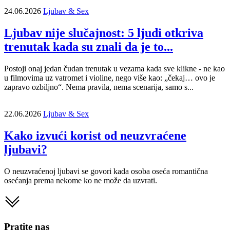
24.06.2026
Ljubav & Sex
Ljubav nije slučajnost: 5 ljudi otkriva
trenutak kada su znali da je to...
Postoji onaj jedan čudan trenutak u vezama kada sve klikne - ne kao
u filmovima uz vatromet i violine, nego više kao: „čekaj… ovo je
zapravo ozbiljno“. Nema pravila, nema scenarija, samo s...
22.06.2026
Ljubav & Sex
Kako izvući korist od neuzvraćene
ljubavi?
O neuzvraćenoj ljubavi se govori kada osoba oseća romantična
osećanja prema nekome ko ne može da uzvrati.
Pratite nas