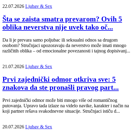
22.07.2026
Ljubav & Sex
Šta se zaista smatra prevarom? Ovih 5
oblika neverstva nije uvek tako oč...
Da li je prevara samo poljubac ili seksualni odnos sa drugom
osobom? Stručnjaci upozoravaju da neverstvo može imati mnogo
različitih oblika – od emocionalne povezanosti i tajnog dopisivanj...
21.07.2026
Ljubav & Sex
Prvi zajednički odmor otkriva sve: 5
znakova da ste pronašli pravog part...
Prvi zajednički odmor može biti mnogo više od romantičnog
putovanja. Upravo tada izlaze na videlo navike, karakter i način na
koji partner rešava svakodnevne situacije. Stručnjaci ističu d...
20.07.2026
Ljubav & Sex