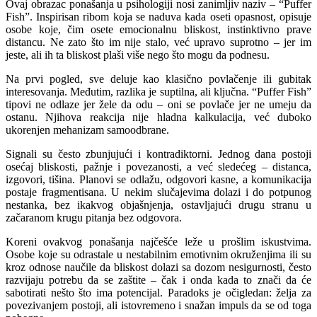
Ovaj obrazac ponašanja u psihologiji nosi zanimljiv naziv – “Puffer
Fish”. Inspirisan ribom koja se naduva kada oseti opasnost, opisuje
osobe koje, čim osete emocionalnu bliskost, instinktivno prave
distancu. Ne zato što im nije stalo, već upravo suprotno – jer im
jeste, ali ih ta bliskost plaši više nego što mogu da podnesu.
Na prvi pogled, sve deluje kao klasično povlačenje ili gubitak
interesovanja. Međutim, razlika je suptilna, ali ključna. “Puffer Fish”
tipovi ne odlaze jer žele da odu – oni se povlače jer ne umeju da
ostanu. Njihova reakcija nije hladna kalkulacija, već duboko
ukorenjen mehanizam samoodbrane.
Signali su često zbunjujući i kontradiktorni. Jednog dana postoji
osećaj bliskosti, pažnje i povezanosti, a već sledećeg – distanca,
izgovori, tišina. Planovi se odlažu, odgovori kasne, a komunikacija
postaje fragmentisana. U nekim slučajevima dolazi i do potpunog
nestanka, bez ikakvog objašnjenja, ostavljajući drugu stranu u
začaranom krugu pitanja bez odgovora.
Koreni ovakvog ponašanja najčešće leže u prošlim iskustvima.
Osobe koje su odrastale u nestabilnim emotivnim okruženjima ili su
kroz odnose naučile da bliskost dolazi sa dozom nesigurnosti, često
razvijaju potrebu da se zaštite – čak i onda kada to znači da će
sabotirati nešto što ima potencijal. Paradoks je očigledan: želja za
povezivanjem postoji, ali istovremeno i snažan impuls da se od toga