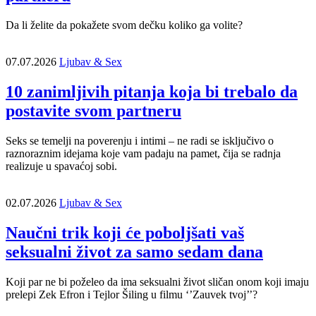
Da li želite da pokažete svom dečku koliko ga volite?
07.07.2026
Ljubav & Sex
10 zanimljivih pitanja koja bi trebalo da
postavite svom partneru
Seks se temelji na poverenju i intimi – ne radi se isključivo o
raznoraznim idejama koje vam padaju na pamet, čija se radnja
realizuje u spavaćoj sobi.
02.07.2026
Ljubav & Sex
Naučni trik koji će poboljšati vaš
seksualni život za samo sedam dana
Koji par ne bi poželeo da ima seksualni život sličan onom koji imaju
prelepi Zek Efron i Tejlor Šiling u filmu ‘’Zauvek tvoj’’?