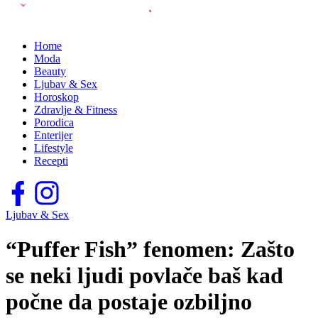
Home
Moda
Beauty
Ljubav & Sex
Horoskop
Zdravlje & Fitness
Porodica
Enterijer
Lifestyle
Recepti
Ljubav & Sex
“Puffer Fish” fenomen: Zašto
se neki ljudi povlače baš kad
počne da postaje ozbiljno