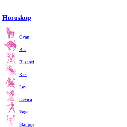
Horoskop
Ovan
Bik
Blizanci
Rak
Lav
Devica
Vaga
Škorpija