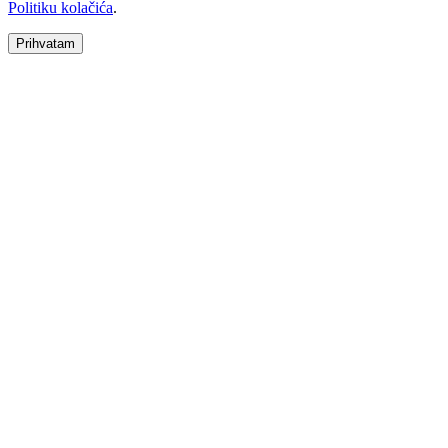
Politiku kolačića
.
Prihvatam