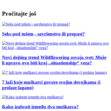
Pročitajte još
Seks pod tušem - savršenstvo ili propast?
Novi dejting trend Wildflowering osvaja svet: Može
li upravo ovo biti kraj „situationship“ veza?
7 laži koje muškarci govore svojim devojkama (i
prolaze lagano)
Kako izabrati između dva muškarca?