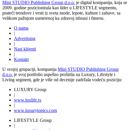
Mini STUDIO Publishing Group d.o.o.
je digital kompanija, koja se
2009. godine pozicionirala kao lider u LIFESTYLE segmentu,
prateći trendove i vesti iz sveta mode, lepote, kulture i zabave, sa
velikom pažnjom usmerenoj ka zdravoj ishrani i fitnesu.
O nama
|
Advertising
|
Nasi klijenti
|
Kontakt
U svojoj grupaciji, kompanija
Mini STUDIO Publishing Group
d.o.o.
je svoj portfolio uspešno proširila na Luxury, Lifestyle i
Living segment, gde je više od decenije zadržala vodeću poziciju:
LUXURY Group
|
www.
luxlife
.rs
|
www.
luxurytopics
.com
LIFESTYLE Group
|