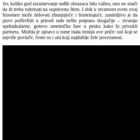
Jer, koliko god razumevanje tuđih obrazaca bilo važno, ono ne znači
da ih treba tolerisati na sopstvenu štetu. I dok u stvarnom svetu ovaj
fenomen može delovati zbunjujuće i frustrirajuće, zanimljivo je da
pravi pufferfish u prirodi rade nešto potpuno drugačije – stvaraju
spektakularne, gotovo umetničke šare u pesku kako bi privukli
partnera. Možda je upravo u tome mala ironija ove priče: oni koji se
najviše povlače, često su i oni koji najdublje žele povezanost.