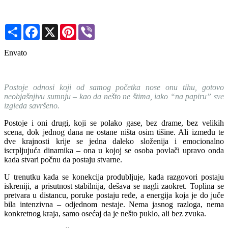
Share
Facebook
X
Pinterest
Viber
Envato
Postoje odnosi koji od samog početka nose onu tihu, gotovo
neobjašnjivu sumnju – kao da nešto ne štima, iako “na papiru” sve
izgleda savršeno.
Postoje i oni drugi, koji se polako gase, bez drame, bez velikih
scena, dok jednog dana ne ostane ništa osim tišine. Ali između te
dve krajnosti krije se jedna daleko složenija i emocionalno
iscrpljujuća dinamika – ona u kojoj se osoba povlači upravo onda
kada stvari počnu da postaju stvarne.
U trenutku kada se konekcija produbljuje, kada razgovori postaju
iskreniji, a prisutnost stabilnija, dešava se nagli zaokret. Toplina se
pretvara u distancu, poruke postaju ređe, a energija koja je do juče
bila intenzivna – odjednom nestaje. Nema jasnog razloga, nema
konkretnog kraja, samo osećaj da je nešto puklo, ali bez zvuka.