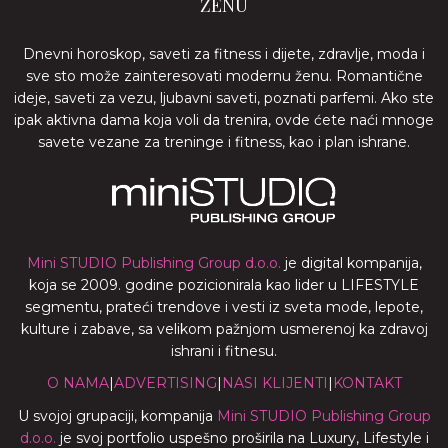
ŽENU
Dnevni horoskop, saveti za fitness i dijete, zdravlje, moda i
sve sto može zainteresovati modernu ženu. Romantične
ideje, saveti za vezu, ljubavni saveti, poznati parfemi. Ako ste
ipak aktivna dama koja voli da trenira, ovde ćete naći mnoge
savete vezane za treninge i fitness, kao i plan ishrane.
Mini STUDIO Publishing Group d.o.o.
je digital kompanija,
koja se 2009. godine pozicionirala kao lider u LIFESTYLE
segmentu, prateći trendove i vesti iz sveta mode, lepote,
kulture i zabave, sa velikom pažnjom usmerenoj ka zdravoj
ishrani i fitnesu.
O NAMA
|
ADVERTISING
|
NASI KLIJENTI
|
KONTAKT
U svojoj grupaciji, kompanija
Mini STUDIO Publishing Group
d.o.o.
je svoj portfolio uspešno proširila na Luxury, Lifestyle i