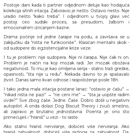
Postoje dani kada ti partner odjednom deluje kao hodajuća
kolekcija sitnih iritacija. Zaboravio je nešto. Ostavio nešto. Nije
uradio nešto “kako treba”. I odjednom u tvojoj glavi već
postoji ceo sudski proces, sa presudom, žalbom i
emocionalnim izricanjem kazne.
Drama počinje od jedne čarape na podu, a završava se u
zaključku da “ništa ne funkcioniše”. Klasičan mentalni skok -
od sudopere do egzistencijalne krize veze.
I tu je problem: nije sudopera. Nije ni čarapa. Nije čak ni on.
Problem je način na koji mozak radi. Jer mozak obožava
negativnost. To mu je kao omiljena serija - stalno traži greške,
opasnosti, “šta nije u redu”. Nekada davno to je spašavalo
život. Danas samo kvari odnose i raspoloženje posle 18h.
I tako jedna mala iritacija postane lanac: “ostavio je čašu” →
“nikad ništa ne pazi” → “ne ceni me” → “šta ja uopšte radim
ovde?” Sve zbog čaše. Jedne. Čaše. Dobro došli u negativni
autopilot. A onda dolazi Dog Biscuit Theory i zvuči smešno,
ali zapravo je brutalno jednostavna. Poenta je: ono što
primećuješ i “hraniš” u vezi - to raste.
Ako stalno hraniš nerviranje, dobićeš više nerviranja. Ako
hraniš zahvalnost, dobićeš više razloga za zahvalnost. Da,