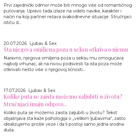
Prvi zajednički odmor može biti mnogo više od romantičnog
putovanja. Upravo tada izlaze na videlo navike, karakter i
način na koji partner rešava svakodnevne situacije. Stručnjaci
ističu d...
20.07.2026
Ljubav & Sex
Šta njegova omiljena poza u seksu otkriva o njemu
Naravno, njegova omiljena poza u seksu mu omogućava
najbolji vrhunac, ali na nivou podsvesti ta ista poza može
otkrivati nešto više o njegovoj ličnosti...
17.07.2026
Ljubav & Sex
Koliko puta se zaista možemo zaljubiti u životu?
Stručnjaci imaju odgovo...
Koliko puta se možemo zaista zaljubiti u životu? Tekst
objašnjava šta kaže psihologija o „velikim ljubavima“, zašto
idealizujemo prošle veze i da li postoji samo jedna srodna
duša.