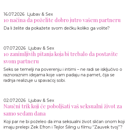
16.07.2026
Ljubav & Sex
10 načina da poželite dobro jutro vašem partneru
Da li želite da pokažete svom dečku koliko ga volite?
07.07.2026
Ljubav & Sex
10 zanimljivih pitanja koja bi trebalo da postavite
svom partneru
Seks se temelji na poverenju i intimi – ne radi se isključivo o
raznoraznim idejama koje vam padaju na pamet, čija se
radnja realizuje u spavaćoj sobi.
02.07.2026
Ljubav & Sex
Naučni trik koji će poboljšati vaš seksualni život za
samo sedam dana
Koji par ne bi poželeo da ima seksualni život sličan onom koji
imaju prelepi Zek Efron i Tejlor Šiling u filmu ‘’Zauvek tvoj’’?