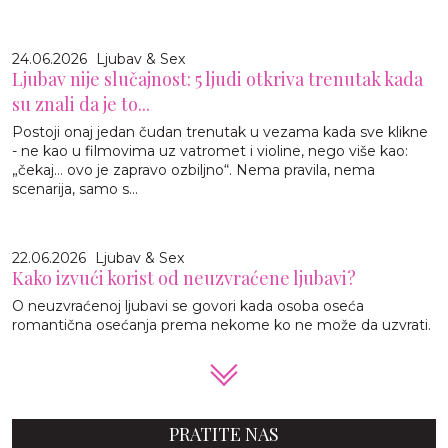
24.06.2026
Ljubav & Sex
Ljubav nije slučajnost: 5 ljudi otkriva trenutak kada
su znali da je to...
Postoji onaj jedan čudan trenutak u vezama kada sve klikne
- ne kao u filmovima uz vatromet i violine, nego više kao:
„čekaj… ovo je zapravo ozbiljno“. Nema pravila, nema
scenarija, samo s...
22.06.2026
Ljubav & Sex
Kako izvući korist od neuzvraćene ljubavi?
O neuzvraćenoj ljubavi se govori kada osoba oseća
romantična osećanja prema nekome ko ne može da uzvrati.
PRATITE NAS