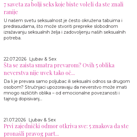
7 saveta za bolji seks koje biste voleli da ste znali
ranije
U našem svetu seksualnost je često okružena tabuima i
predrasudama, što može stvoriti prepreke slobodnom
izražavanju seksualnih želja i zadovoljenju naših seksualnih
potreba.
22.07.2026
Ljubav & Sex
Šta se zaista smatra prevarom? Ovih 5 oblika
neverstva nije uvek tako oč...
Da li je prevara samo poljubac ili seksualni odnos sa drugom
osobom? Stručnjaci upozoravaju da neverstvo može imati
mnogo različitih oblika – od emocionalne povezanosti i
tajnog dopisivanj...
21.07.2026
Ljubav & Sex
Prvi zajednički odmor otkriva sve: 5 znakova da ste
pronašli pravog part...