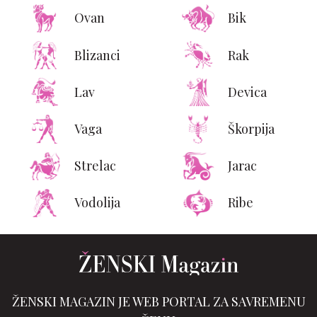
Ovan
Bik
Blizanci
Rak
Lav
Devica
Vaga
Škorpija
Strelac
Jarac
Vodolija
Ribe
ŽENSKI MAGAZIN JE WEB PORTAL ZA SAVREMENU