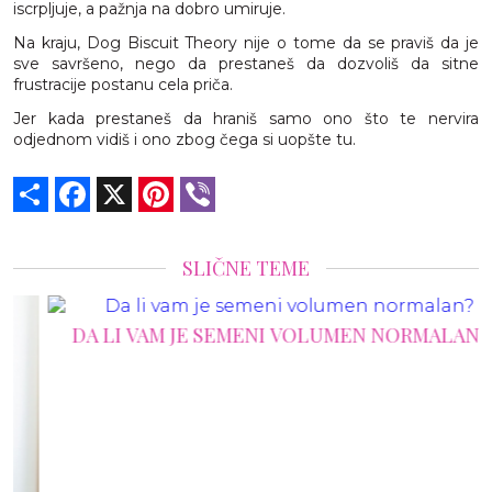
iscrpljuje, a pažnja na dobro umiruje.
Na kraju, Dog Biscuit Theory nije o tome da se praviš da je
sve savršeno, nego da prestaneš da dozvoliš da sitne
frustracije postanu cela priča.
Jer kada prestaneš da hraniš samo ono što te nervira
odjednom vidiš i ono zbog čega si uopšte tu.
Share
Facebook
X
Pinterest
Viber
SLIČNE TEME
DA LI VAM JE SEMENI VOLUMEN NORMALAN?