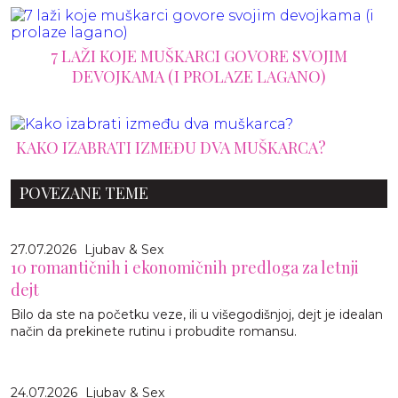
7 LAŽI KOJE MUŠKARCI GOVORE SVOJIM
DEVOJKAMA (I PROLAZE LAGANO)
KAKO IZABRATI IZMEĐU DVA MUŠKARCA?
POVEZANE TEME
27.07.2026
Ljubav & Sex
10 romantičnih i ekonomičnih predloga za letnji
dejt
Bilo da ste na početku veze, ili u višegodišnjoj, dejt je idealan
način da prekinete rutinu i probudite romansu.
24.07.2026
Ljubav & Sex