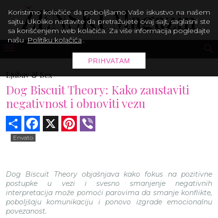
Koristimo kolačiće da poboljšamo Vaše iskustvo na našem
sajtu. Ukoliko nastavite da pretražujete ovaj sajt, saglasni ste
sa korišćenjem web kolačića. Za više informacija pogledajte
našu
Politiku kolačića
.
PRIHVATAM
Ljubav & Sex
Dog Biscuit Theory: Kako zaustaviti
negativnost i obnoviti vezu
Share
Facebook
X
Pinterest
Viber
Envato
Dog Biscuit Theory objašnjava kako fokus na pozitivne
postupke u vezi i svesno smanjenje negativnih
interpretacija može pomoći parovima da smanje konflikte,
poboljšaju komunikaciju i ponovo izgrade emocionalnu
povezanost.