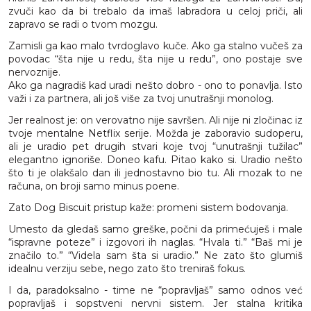
zvuči kao da bi trebalo da imaš labradora u celoj priči, ali
zapravo se radi o tvom mozgu.
Zamisli ga kao malo tvrdoglavo kuče. Ako ga stalno vučeš za
povodac “šta nije u redu, šta nije u redu”, ono postaje sve
nervoznije.
Ako ga nagradiš kad uradi nešto dobro - ono to ponavlja. Isto
važi i za partnera, ali još više za tvoj unutrašnji monolog.
Jer realnost je: on verovatno nije savršen. Ali nije ni zločinac iz
tvoje mentalne Netflix serije. Možda je zaboravio sudoperu,
ali je uradio pet drugih stvari koje tvoj “unutrašnji tužilac”
elegantno ignoriše. Doneo kafu. Pitao kako si. Uradio nešto
što ti je olakšalo dan ili jednostavno bio tu. Ali mozak to ne
računa, on broji samo minus poene.
Zato Dog Biscuit pristup kaže: promeni sistem bodovanja.
Umesto da gledaš samo greške, počni da primećuješ i male
“ispravne poteze” i izgovori ih naglas. “Hvala ti.” “Baš mi je
značilo to.” “Videla sam šta si uradio.” Ne zato što glumiš
idealnu verziju sebe, nego zato što treniraš fokus.
I da, paradoksalno - time ne “popravljaš” samo odnos već
popravljaš i sopstveni nervni sistem. Jer stalna kritika