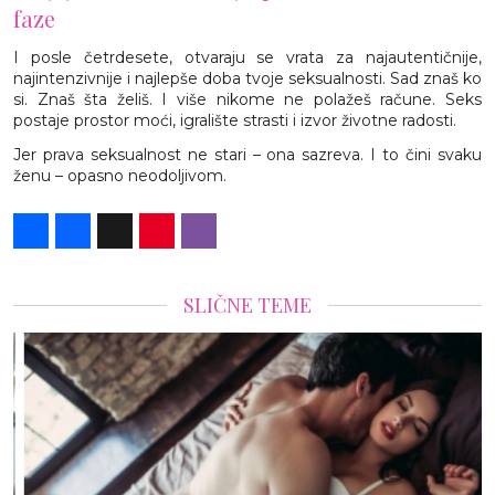
faze
I posle četrdesete, otvaraju se vrata za najautentičnije,
najintenzivnije i najlepše doba tvoje seksualnosti. Sad znaš ko
si. Znaš šta želiš. I više nikome ne polažeš račune. Seks
postaje prostor moći, igralište strasti i izvor životne radosti.
Jer prava seksualnost ne stari – ona sazreva. I to čini svaku
ženu – opasno neodoljivom.
Share
Facebook
X
Pinterest
Viber
SLIČNE TEME