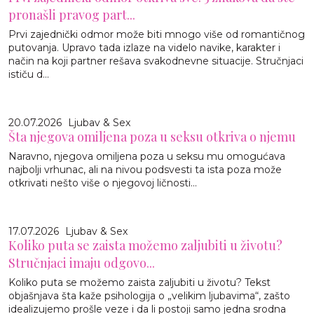
pronašli pravog part...
Prvi zajednički odmor može biti mnogo više od romantičnog
putovanja. Upravo tada izlaze na videlo navike, karakter i
način na koji partner rešava svakodnevne situacije. Stručnjaci
ističu d...
20.07.2026
Ljubav & Sex
Šta njegova omiljena poza u seksu otkriva o njemu
Naravno, njegova omiljena poza u seksu mu omogućava
najbolji vrhunac, ali na nivou podsvesti ta ista poza može
otkrivati nešto više o njegovoj ličnosti...
17.07.2026
Ljubav & Sex
Koliko puta se zaista možemo zaljubiti u životu?
Stručnjaci imaju odgovo...
Koliko puta se možemo zaista zaljubiti u životu? Tekst
objašnjava šta kaže psihologija o „velikim ljubavima“, zašto
idealizujemo prošle veze i da li postoji samo jedna srodna