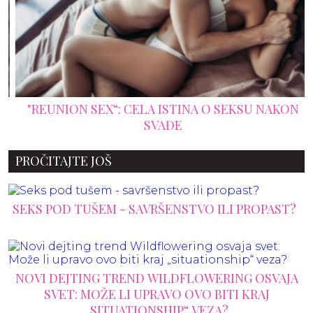
"REUNION SEX“: CELA ISTINA O SEKSU NAKON
SVAĐE
PROČITAJTE JOŠ
SEKS POD TUŠEM - SAVRŠENSTVO ILI PROPAST?
NOVI DEJTING TREND WILDFLOWERING OSVAJA
SVET: MOŽE LI UPRAVO OVO BITI KRAJ
„SITUATIONSHIP“ VEZA?