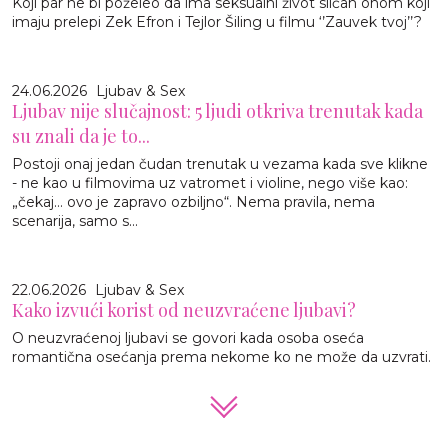
Koji par ne bi poželeo da ima seksualni život sličan onom koji
imaju prelepi Zek Efron i Tejlor Šiling u filmu ‘’Zauvek tvoj’’?
24.06.2026
Ljubav & Sex
Ljubav nije slučajnost: 5 ljudi otkriva trenutak kada
su znali da je to...
Postoji onaj jedan čudan trenutak u vezama kada sve klikne
- ne kao u filmovima uz vatromet i violine, nego više kao:
„čekaj… ovo je zapravo ozbiljno“. Nema pravila, nema
scenarija, samo s...
22.06.2026
Ljubav & Sex
Kako izvući korist od neuzvraćene ljubavi?
O neuzvraćenoj ljubavi se govori kada osoba oseća
romantična osećanja prema nekome ko ne može da uzvrati.