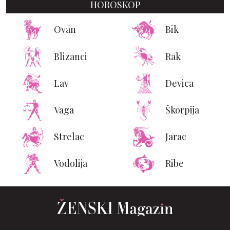
HOROSKOP
Ovan
Bik
Blizanci
Rak
Lav
Devica
Vaga
Škorpija
Strelac
Jarac
Vodolija
Ribe