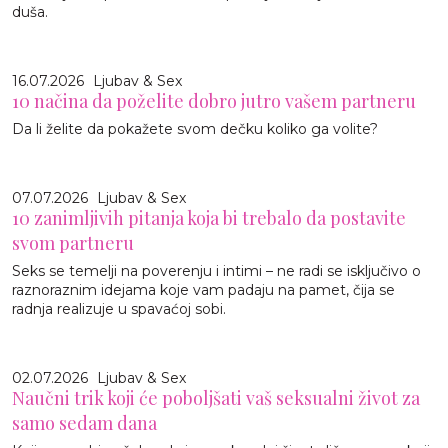
duša.
16.07.2026
Ljubav & Sex
10 načina da poželite dobro jutro vašem partneru
Da li želite da pokažete svom dečku koliko ga volite?
07.07.2026
Ljubav & Sex
10 zanimljivih pitanja koja bi trebalo da postavite
svom partneru
Seks se temelji na poverenju i intimi – ne radi se isključivo o
raznoraznim idejama koje vam padaju na pamet, čija se
radnja realizuje u spavaćoj sobi.
02.07.2026
Ljubav & Sex
Naučni trik koji će poboljšati vaš seksualni život za
samo sedam dana