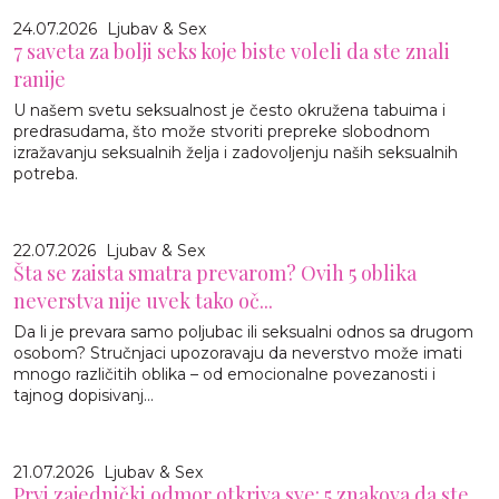
24.07.2026
Ljubav & Sex
7 saveta za bolji seks koje biste voleli da ste znali
ranije
U našem svetu seksualnost je često okružena tabuima i
predrasudama, što može stvoriti prepreke slobodnom
izražavanju seksualnih želja i zadovoljenju naših seksualnih
potreba.
22.07.2026
Ljubav & Sex
Šta se zaista smatra prevarom? Ovih 5 oblika
neverstva nije uvek tako oč...
Da li je prevara samo poljubac ili seksualni odnos sa drugom
osobom? Stručnjaci upozoravaju da neverstvo može imati
mnogo različitih oblika – od emocionalne povezanosti i
tajnog dopisivanj...
21.07.2026
Ljubav & Sex
Prvi zajednički odmor otkriva sve: 5 znakova da ste