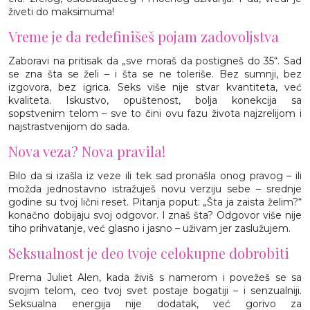
živeti do maksimuma!
Vreme je da redefinišeš pojam zadovoljstva
Zaboravi na pritisak da „sve moraš da postigneš do 35“. Sad
se zna šta se želi – i šta se ne toleriše. Bez sumnji, bez
izgovora, bez igrica. Seks više nije stvar kvantiteta, već
kvaliteta. Iskustvo, opuštenost, bolja konekcija sa
sopstvenim telom – sve to čini ovu fazu života najzrelijom i
najstrastvenijom do sada.
Nova veza? Nova pravila!
Bilo da si izašla iz veze ili tek sad pronašla onog pravog – ili
možda jednostavno istražuješ novu verziju sebe – srednje
godine su tvoj lični reset. Pitanja poput: „Šta ja zaista želim?“
konačno dobijaju svoj odgovor. I znaš šta? Odgovor više nije
tiho prihvatanje, već glasno i jasno – uživam jer zaslužujem.
Seksualnost je deo tvoje celokupne dobrobiti
Prema Juliet Alen, kada živiš s namerom i povežeš se sa
svojim telom, ceo tvoj svet postaje bogatiji – i senzualniji.
Seksualna energija nije dodatak, već gorivo za