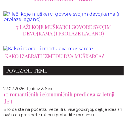
7 LAŽI KOJE MUŠKARCI GOVORE SVOJIM
DEVOJKAMA (I PROLAZE LAGANO)
KAKO IZABRATI IZMEĐU DVA MUŠKARCA?
POVEZANE TEME
27.07.2026
Ljubav & Sex
10 romantičnih i ekonomičnih predloga za letnji
dejt
Bilo da ste na početku veze, ili u višegodišnjoj, dejt je idealan
način da prekinete rutinu i probudite romansu.