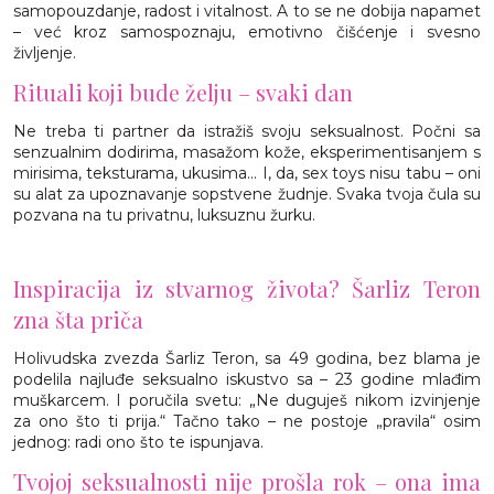
samopouzdanje, radost i vitalnost. A to se ne dobija napamet
– već kroz samospoznaju, emotivno čišćenje i svesno
življenje.
Rituali koji bude želju – svaki dan
Ne treba ti partner da istražiš svoju seksualnost. Počni sa
senzualnim dodirima, masažom kože, eksperimentisanjem s
mirisima, teksturama, ukusima... I, da, sex toys nisu tabu – oni
su alat za upoznavanje sopstvene žudnje. Svaka tvoja čula su
pozvana na tu privatnu, luksuznu žurku.
Inspiracija iz stvarnog života? Šarliz Teron
zna šta priča
Holivudska zvezda Šarliz Teron, sa 49 godina, bez blama je
podelila najluđe seksualno iskustvo sa – 23 godine mlađim
muškarcem. I poručila svetu: „Ne duguješ nikom izvinjenje
za ono što ti prija.“ Tačno tako – ne postoje „pravila“ osim
jednog: radi ono što te ispunjava.
Tvojoj seksualnosti nije prošla rok – ona ima