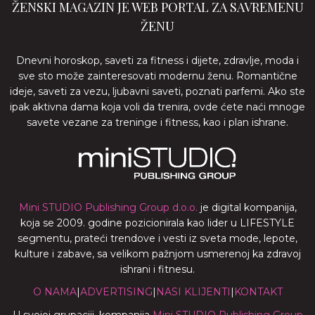
ŽENSKI MAGAZIN JE WEB PORTAL ZA SAVREMENU
ŽENU
Dnevni horoskop, saveti za fitness i dijete, zdravlje, moda i
sve sto može zainteresovati modernu ženu. Romantične
ideje, saveti za vezu, ljubavni saveti, poznati parfemi. Ako ste
ipak aktivna dama koja voli da trenira, ovde ćete naći mnoge
savete vezane za treninge i fitness, kao i plan ishrane.
Mini STUDIO Publishing Group d.o.o.
je digital kompanija,
koja se 2009. godine pozicionirala kao lider u LIFESTYLE
segmentu, prateći trendove i vesti iz sveta mode, lepote,
kulture i zabave, sa velikom pažnjom usmerenoj ka zdravoj
ishrani i fitnesu.
O NAMA
|
ADVERTISING
|
NASI KLIJENTI
|
KONTAKT
U svojoj grupaciji, kompanija
Mini STUDIO Publishing Group