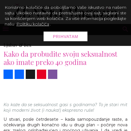
Koristimo kolačiće da poboljšamo Vaše iskustvo na našem
sajtu. Ukoliko nastavite da pretražujete ovaj sajt, saglasni ste
sa korišćenjem web kolačića. Za više informacija pogledajte
našu
Politiku kolačića
.
PRIHVATAM
Ljubav & Sex
Kako da probudite svoju seksualnost
ako imate preko 40 godina
Share
Facebook
X
Pinterest
Viber
Ko kaže da se seksualnost gasi s godinama? To je stari mit
koji moderni život (i nauka!) ekspresno ruše!
U stvari, posle četrdesete – kada samopouzdanje raste, a
očekivanja drugih konačno idu u drugi plan – počinje nova
era: zrelog, oslobađajućeg i moćnog uživanja. I da, vredi je