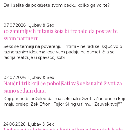
Da li želite da pokažete svom dečku koliko ga volite?
07.07.2026
Ljubav & Sex
10 zanimljivih pitanja koja bi trebalo da postavite
svom partneru
Seks se temelji na poverenju i intimi – ne radi se isključivo o
raznoraznim idejama koje vam padaju na pamet, čija se
radnja realizuje u spavaćoj sobi.
02.07.2026
Ljubav & Sex
Naučni trik koji će poboljšati vaš seksualni život za
samo sedam dana
Koji par ne bi poželeo da ima seksualni život sličan onom koji
imaju prelepi Zek Efron i Tejlor Šiling u filmu ‘’Zauvek tvoj’’?
24.06.2026
Ljubav & Sex
Ljubav nije slučajnost: 5 ljudi otkriva trenutak kada