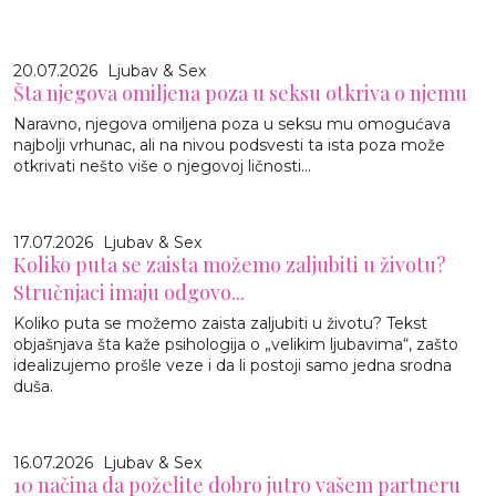
20.07.2026
Ljubav & Sex
Šta njegova omiljena poza u seksu otkriva o njemu
Naravno, njegova omiljena poza u seksu mu omogućava
najbolji vrhunac, ali na nivou podsvesti ta ista poza može
otkrivati nešto više o njegovoj ličnosti...
17.07.2026
Ljubav & Sex
Koliko puta se zaista možemo zaljubiti u životu?
Stručnjaci imaju odgovo...
Koliko puta se možemo zaista zaljubiti u životu? Tekst
objašnjava šta kaže psihologija o „velikim ljubavima“, zašto
idealizujemo prošle veze i da li postoji samo jedna srodna
duša.
16.07.2026
Ljubav & Sex
10 načina da poželite dobro jutro vašem partneru