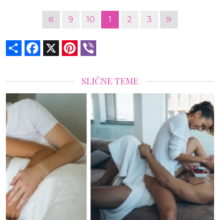
«
»
9
10
1
2
3
Share
Facebook
X
Pinterest
Viber
SLIČNE TEME