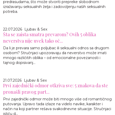
predrasudama, što može stvoriti prepreke slobodnom
izražavanju seksualnih želja i zadovoljenju naših seksualnih
potreba.
22.07.2026
Ljubav & Sex
Šta se zaista smatra prevarom? Ovih 5 oblika
neverstva nije uvek tako oč...
Da li je prevara samo poljubac ili seksualni odnos sa drugom
osobom? Stručnjaci upozoravaju da neverstvo može imati
mnogo različitih oblika – od emocionalne povezanosti i
tajnog dopisivanj...
21.07.2026
Ljubav & Sex
Prvi zajednički odmor otkriva sve: 5 znakova da ste
pronašli pravog part...
Prvi zajednički odmor može biti mnogo više od romantičnog
putovanja. Upravo tada izlaze na videlo navike, karakter i
način na koji partner rešava svakodnevne situacije. Stručnjaci
ističu d...