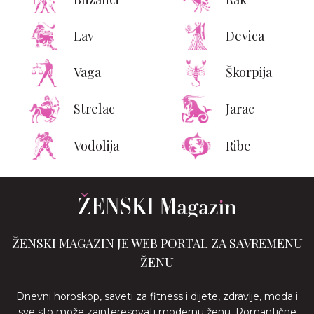
Lav
Devica
Vaga
Škorpija
Strelac
Jarac
Vodolija
Ribe
ŽENSKI MAGAZIN JE WEB PORTAL ZA SAVREMENU
ŽENU
Dnevni horoskop, saveti za fitness i dijete, zdravlje, moda i
sve sto može zainteresovati modernu ženu. Romantične