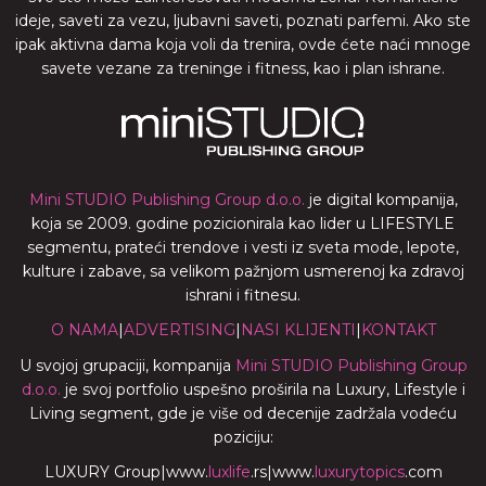
ideje, saveti za vezu, ljubavni saveti, poznati parfemi. Ako ste
ipak aktivna dama koja voli da trenira, ovde ćete naći mnoge
savete vezane za treninge i fitness, kao i plan ishrane.
Mini STUDIO Publishing Group d.o.o.
je digital kompanija,
koja se 2009. godine pozicionirala kao lider u LIFESTYLE
segmentu, prateći trendove i vesti iz sveta mode, lepote,
kulture i zabave, sa velikom pažnjom usmerenoj ka zdravoj
ishrani i fitnesu.
O NAMA
|
ADVERTISING
|
NASI KLIJENTI
|
KONTAKT
U svojoj grupaciji, kompanija
Mini STUDIO Publishing Group
d.o.o.
je svoj portfolio uspešno proširila na Luxury, Lifestyle i
Living segment, gde je više od decenije zadržala vodeću
poziciju:
LUXURY Group
|
www.
luxlife
.rs
|
www.
luxurytopics
.com