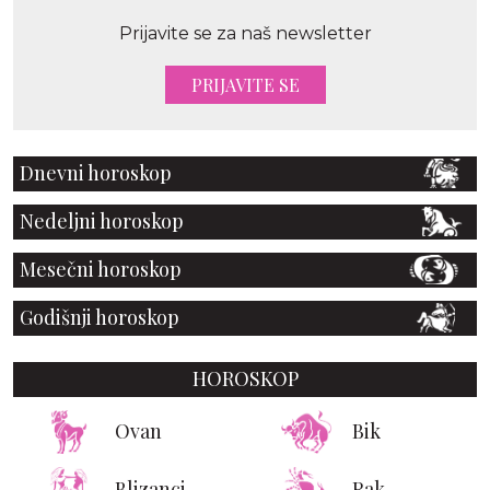
Prijavite se za naš newsletter
PRIJAVITE SE
Dnevni horoskop
Nedeljni horoskop
Mesečni horoskop
Godišnji horoskop
HOROSKOP
Ovan
Bik
Blizanci
Rak