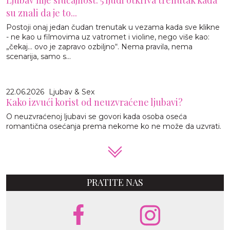
su znali da je to...
Postoji onaj jedan čudan trenutak u vezama kada sve klikne
- ne kao u filmovima uz vatromet i violine, nego više kao:
„čekaj… ovo je zapravo ozbiljno“. Nema pravila, nema
scenarija, samo s...
22.06.2026
Ljubav & Sex
Kako izvući korist od neuzvraćene ljubavi?
O neuzvraćenoj ljubavi se govori kada osoba oseća
romantična osećanja prema nekome ko ne može da uzvrati.
PRATITE NAS