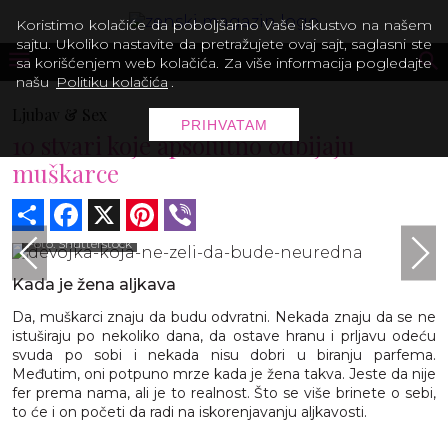
Koristimo kolačiće da poboljšamo Vaše iskustvo na našem
sajtu. Ukoliko nastavite da pretražujete ovaj sajt, saglasni ste
sa korišćenjem web kolačića. Za više informacija pogledajte
našu
Politiku kolačića
.
Ljubav & Sex
PRIHVATAM
10 stvari koje apsolutno odbijaju
muškarce
Share
Facebook
X
Pinterest
Viber
Foto: Shutterstock
Kada je žena aljkava
Da, muškarci znaju da budu odvratni. Nekada znaju da se ne
istuširaju po nekoliko dana, da ostave hranu i prljavu odeću
svuda po sobi i nekada nisu dobri u biranju parfema.
Međutim, oni potpuno mrze kada je žena takva. Jeste da nije
fer prema nama, ali je to realnost. Što se više brinete o sebi,
to će i on početi da radi na iskorenjavanju aljkavosti.