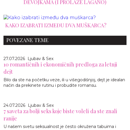
DEVOJKAMA (I PROLAZE LAGANO)
KAKO IZABRATI IZMEĐU DVA MUŠKARCA?
POVEZANE TEME
27.07.2026
Ljubav & Sex
10 romantičnih i ekonomičnih predloga za letnji
dejt
Bilo da ste na početku veze, ili u višegodišnjoj, dejt je idealan
način da prekinete rutinu i probudite romansu.
24.07.2026
Ljubav & Sex
7 saveta za bolji seks koje biste voleli da ste znali
ranije
U našem svetu seksualnost je često okružena tabuima i