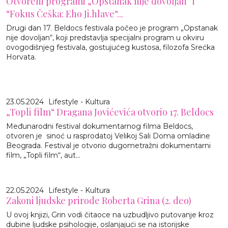
Otvoreni programi „Opstanak nije dovoljan“ i
“Fokus Češka: Eho Ji.hlave“...
Drugi dan 17. Beldocs festivala počeo je program „Opstanak
nije dovoljan“, koji predstavlja specijalni program u okviru
ovogodišnjeg festivala, gostujućeg kustosa, filozofa Srećka
Horvata.
23.05.2024
Lifestyle - Kultura
„Topli film“ Dragana Jovićevića otvorio 17. Beldocs
Međunarodni festival dokumentarnog filma Beldocs,
otvoren je sinoć u rasprodatoj Velikoj Sali Doma omladine
Beograda. Festival je otvorio dugometražni dokumentarni
film, „Topli film“, aut...
22.05.2024
Lifestyle - Kultura
Zakoni ljudske prirode Roberta Grina (2. deo)
U ovoj knjizi, Grin vodi čitaoce na uzbudljivo putovanje kroz
dubine ljudske psihologije, oslanjajući se na istorijske