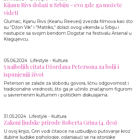
Kijanu Rivs dolazi u Srbiju - evo gde ga možete
videti
Glumac, Kijanu Rivs (Keanu Reeves) zvezda filmova kao što
su “Džon Vik“ i “Matriks,“ dolazi ovog vikenda u Srbiju i
nastupiće sa svojim bendom Dogstar na festivalu Arsenal u
Kragujevcu.
05.06.2024
Lifestyle - Kultura
5 najboljih citata Džordana Petersona za bolji i
ispunjeniji život
Peterson se zalaže za slobodu govora, ličnu odgovornost i
tradicionalne vrednosti, što ga je učinilo značajnom figurom
u savremenim kulturnim i političkim diskusijama.
31.05.2024
Lifestyle - Kultura
Zakoni ljudske prirode Roberta Grina (4. deo)
U ovoj knjizi, Grin vodi čitaoce na uzbudljivo putovanje kroz
dubine ljudske psihologije, oslanjajući se na istorijske