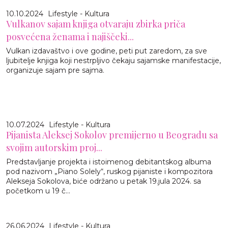
10.10.2024
Lifestyle - Kultura
Vulkanov sajam knjiga otvaraju zbirka priča
posvećena ženama i najiščeki...
Vulkan izdavaštvo i ove godine, peti put zaredom, za sve
ljubitelje knjiga koji nestrpljivo čekaju sajamske manifestacije,
organizuje sajam pre sajma.
10.07.2024
Lifestyle - Kultura
Pijanista Aleksej Sokolov premijerno u Beogradu sa
svojim autorskim proj...
Predstavljanje projekta i istoimenog debitantskog albuma
pod nazivom „Piano Solely“, ruskog pijaniste i kompozitora
Alekseja Sokolova, biće održano u petak 19.jula 2024. sa
početkom u 19 č...
26.06.2024
Lifestyle - Kultura