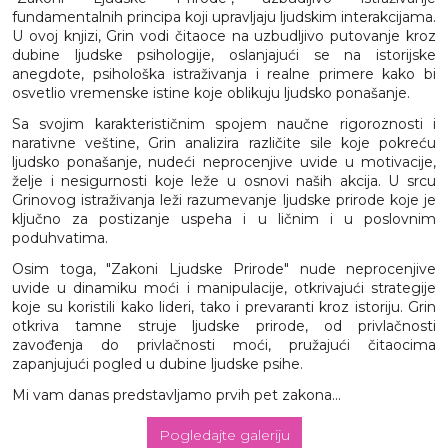
fundamentalnih principa koji upravljaju ljudskim interakcijama.
U ovoj knjizi, Grin vodi čitaoce na uzbudljivo putovanje kroz
dubine ljudske psihologije, oslanjajući se na istorijske
anegdote, psihološka istraživanja i realne primere kako bi
osvetlio vremenske istine koje oblikuju ljudsko ponašanje.
Sa svojim karakterističnim spojem naučne rigoroznosti i
narativne veštine, Grin analizira različite sile koje pokreću
ljudsko ponašanje, nudeći neprocenjive uvide u motivacije,
želje i nesigurnosti koje leže u osnovi naših akcija. U srcu
Grinovog istraživanja leži razumevanje ljudske prirode koje je
ključno za postizanje uspeha i u ličnim i u poslovnim
poduhvatima.
Osim toga, "Zakoni Ljudske Prirode" nude neprocenjive
uvide u dinamiku moći i manipulacije, otkrivajući strategije
koje su koristili kako lideri, tako i prevaranti kroz istoriju. Grin
otkriva tamne struje ljudske prirode, od privlačnosti
zavođenja do privlačnosti moći, pružajući čitaocima
zapanjujući pogled u dubine ljudske psihe.
Mi vam danas predstavljamo prvih pet zakona...
Pogledajte galeriju