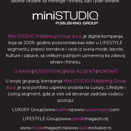
savete vezane za treninge i fitness, kao i plan ishrane.
Mini STUDIO Publishing Group d.o.o.
je digital kompanija,
koja se 2009. godine pozicionirala kao lider u LIFESTYLE
segmentu, prateći trendove i vesti iz sveta mode, lepote,
kulture i zabave, sa velikom pažnjom usmerenoj ka zdravoj
ishrani i fitnesu.
O NAMA
|
ADVERTISING
|
NASI KLIJENTI
|
KONTAKT
U svojoj grupaciji, kompanija
Mini STUDIO Publishing Group
d.o.o.
je svoj portfolio uspešno proširila na Luxury, Lifestyle i
Living segment, gde je više od decenije zadržala vodeću
poziciju:
LUXURY Group
|
www.
luxlife
.rs
|
www.
luxurytopics
.com
LIFESTYLE Group
|
www.
zenski
magazin.rs
|
www.
muski
magazin.rs
|
www.
auto
exclusive.rs