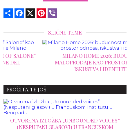
Share
Facebook
X
Pinterest
Viber
SLIČNE TEME
MILANO HOME 2026: BUDUĆNOST
MALOPRODAJE KAO PROSTOR ODNOSA,
ISKUSTVA I IDENTITETA
PROČITAJTE JOŠ
OTVORENA IZLOŽBA „UNBOUNDED VOICES”
(NESPUTANI GLASOVI) U FRANCUSKOM