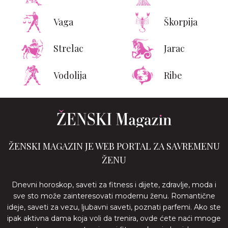
Vaga
Škorpija
Strelac
Jarac
Vodolija
Ribe
ŽENSKI MAGAZIN JE WEB PORTAL ZA SAVREMENU
ŽENU
Dnevni horoskop, saveti za fitness i dijete, zdravlje, moda i
sve sto može zainteresovati modernu ženu. Romantične
ideje, saveti za vezu, ljubavni saveti, poznati parfemi. Ako ste
ipak aktivna dama koja voli da trenira, ovde ćete naći mnoge