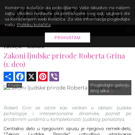
Koristimo kolačiće da poboljšamo Vaše iskustvo na našem
sajtu. Ukoliko nastavite da pretražujete ovaj sajt, saglasni ste
sa korišćenjem web kolačića. Za više informacija pogledajte
našu
Politiku kolačića
.
PRIHVATAM
Lifestyle -
Kultura
Zakoni ljudske prirode Roberta Grina
(1. deo)
Share
Facebook
X
Pinterest
Viber
Pogledajte galeriju
Envato
Broj slika:
5
Robert Grin se ističe kao velikan u oblasti ljudske
psihologije i interpersonalne dinamike, poznat po
prodornim uvidima u kompleksnosti ljudskog ponašanja.
Centralno delo u njegovom opusu je njegovo remek-delo,
"Zakoni Ljudske Prirode", uzbudljivo istraživanje