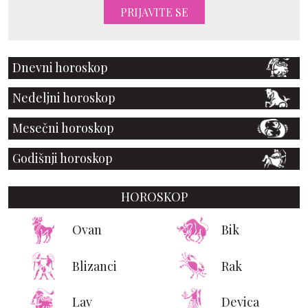
PRIJAVITE SE
Dnevni horoskop
Nedeljni horoskop
Mesečni horoskop
Godišnji horoskop
HOROSKOP
Ovan
Bik
Blizanci
Rak
Lav
Devica