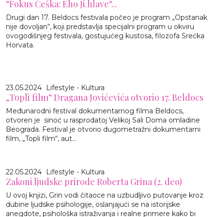
“Fokus Češka: Eho Ji.hlave“...
Drugi dan 17. Beldocs festivala počeo je program „Opstanak
nije dovoljan“, koji predstavlja specijalni program u okviru
ovogodišnjeg festivala, gostujućeg kustosa, filozofa Srećka
Horvata.
23.05.2024
Lifestyle - Kultura
„Topli film“ Dragana Jovićevića otvorio 17. Beldocs
Međunarodni festival dokumentarnog filma Beldocs,
otvoren je sinoć u rasprodatoj Velikoj Sali Doma omladine
Beograda. Festival je otvorio dugometražni dokumentarni
film, „Topli film“, aut...
22.05.2024
Lifestyle - Kultura
Zakoni ljudske prirode Roberta Grina (2. deo)
U ovoj knjizi, Grin vodi čitaoce na uzbudljivo putovanje kroz
dubine ljudske psihologije, oslanjajući se na istorijske
anegdote, psihološka istraživanja i realne primere kako bi