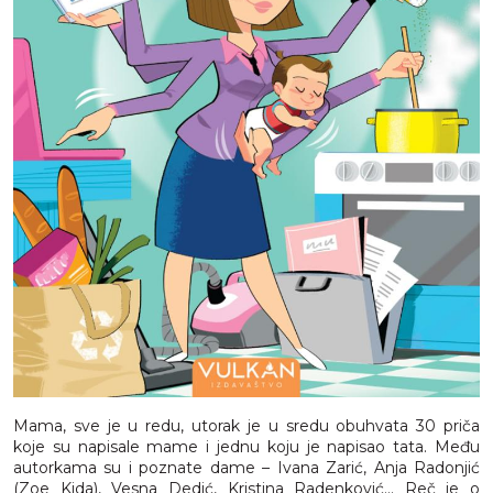
Mama, sve je u redu, utorak je u sredu obuhvata 30 priča
koje su napisale mame i jednu koju je napisao tata. Među
autorkama su i poznate dame – Ivana Zarić, Anja Radonjić
(Zoe Kida), Vesna Dedić, Kristina Radenković... Reč je o