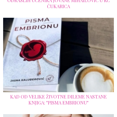
ODRASLIH UČENIKA JOVANE MIHAILOVIĆ U KC
ČUKARICA
KAD OD VELIKE ŽIVOTNE DILEME NASTANE
KNJIGA: "PISMA EMBRIONU"