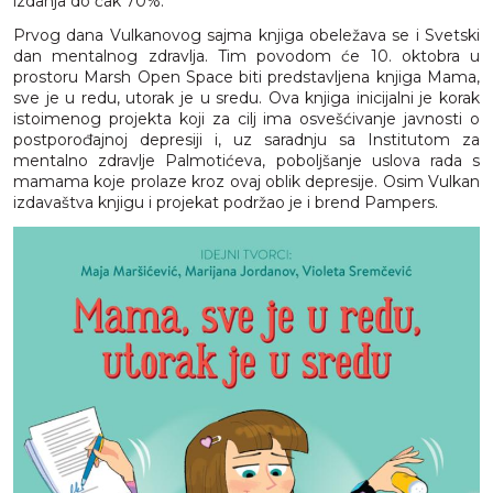
izdanja do čak 70%.
Prvog dana Vulkanovog sajma knjiga obeležava se i Svetski
dan mentalnog zdravlja. Tim povodom će 10. oktobra u
prostoru Marsh Open Space biti predstavljena knjiga Mama,
sve je u redu, utorak je u sredu. Ova knjiga inicijalni je korak
istoimenog projekta koji za cilj ima osvešćivanje javnosti o
postporođajnoj depresiji i, uz saradnju sa Institutom za
mentalno zdravlje Palmotićeva, poboljšanje uslova rada s
mamama koje prolaze kroz ovaj oblik depresije. Osim Vulkan
izdavaštva knjigu i projekat podržao je i brend Pampers.