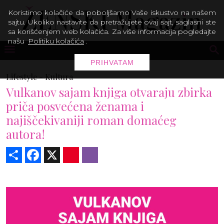
Koristimo kolačiće da poboljšamo Vaše iskustvo na našem
sajtu. Ukoliko nastavite da pretražujete ovaj sajt, saglasni ste
sa korišćenjem web kolačića. Za više informacija pogledajte
našu
Politiku kolačića
.
PRIHVATAM
Lifestyle -
Kultura
Vulkanov sajam knjiga otvaraju zbirka
priča posvećena ženama i
najiščekivaniji roman domaćeg
autora!
Share
Facebook
X
Pinterest
Viber