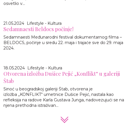
osvetlio v...
21.05.2024
Lifestyle - Kultura
Sedamnaesti Beldocs počinje!
Sedamnaesti Međunarodni festival dokumentarnog filma –
BELDOCS, počinje u sredu 22. maja i trajaće sve do 29. maja
2024.
18.05.2024
Lifestyle - Kultura
Otvorena izložba Dušice Pejić „Konflikt“ u galeriji
Štab
Sinoć u beogradskoj galeriji Štab, otvorena je
izložba „KONFLIKT“ umetnice Dušice Pejić, nastala kao
refleksija na radove Karla Gustava Junga, nadovezujući se na
njena prethodna istraživan...