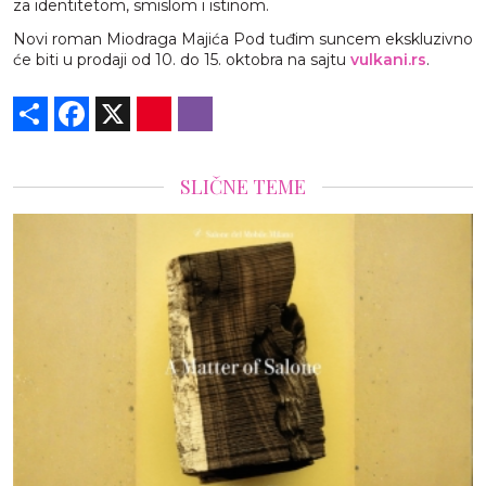
za identitetom, smislom i istinom.
Novi roman Miodraga Majića Pod tuđim suncem ekskluzivno
će biti u prodaji od 10. do 15. oktobra na sajtu
vulkani.rs
.
Share
Facebook
X
Pinterest
Viber
SLIČNE TEME