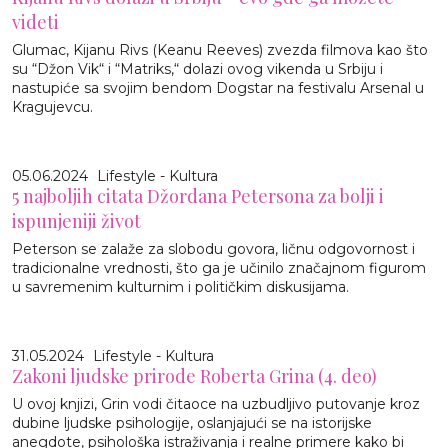
videti
Glumac, Kijanu Rivs (Keanu Reeves) zvezda filmova kao što
su “Džon Vik“ i “Matriks,“ dolazi ovog vikenda u Srbiju i
nastupiće sa svojim bendom Dogstar na festivalu Arsenal u
Kragujevcu.
05.06.2024
Lifestyle - Kultura
5 najboljih citata Džordana Petersona za bolji i
ispunjeniji život
Peterson se zalaže za slobodu govora, ličnu odgovornost i
tradicionalne vrednosti, što ga je učinilo značajnom figurom
u savremenim kulturnim i političkim diskusijama.
31.05.2024
Lifestyle - Kultura
Zakoni ljudske prirode Roberta Grina (4. deo)
U ovoj knjizi, Grin vodi čitaoce na uzbudljivo putovanje kroz
dubine ljudske psihologije, oslanjajući se na istorijske
anegdote, psihološka istraživanja i realne primere kako bi