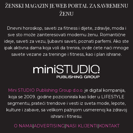
ŽENSKI MAGAZIN JE WEB PORTAL ZA SAVREMENU
ŽENU
Dnevni horoskop, saveti za fitness i dijete, zdravlje, moda i
sve sto može zainteresovati modernu ženu. Romantične
ideje, saveti za vezu, ljubavni saveti, poznati parfemi. Ako ste
ipak aktivna dama koja voli da trenira, ovde ćete naći mnoge
savete vezane za treninge i fitness, kao i plan ishrane.
Mini STUDIO Publishing Group d.o.o.
je digital kompanija,
koja se 2009. godine pozicionirala kao lider u LIFESTYLE
segmentu, prateći trendove i vesti iz sveta mode, lepote,
kulture i zabave, sa velikom pažnjom usmerenoj ka zdravoj
ishrani i fitnesu.
O NAMA
|
ADVERTISING
|
NASI KLIJENTI
|
KONTAKT