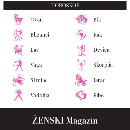
HOROSKOP
Ovan
Bik
Blizanci
Rak
Lav
Devica
Vaga
Škorpija
Strelac
Jarac
Vodolija
Ribe