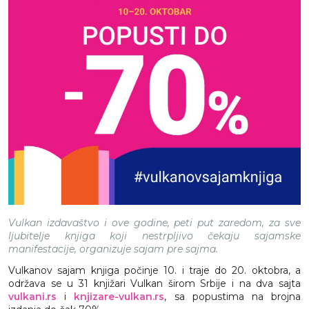
Vulkan izdavaštvo i ove godine, peti put zaredom, za sve
ljubitelje knjiga koji nestrpljivo čekaju sajamske
manifestacije, organizuje sajam pre sajma.
Vulkanov sajam knjiga počinje 10. i traje do 20. oktobra, a
održava se u 31 knjižari Vulkan širom Srbije i na dva sajta
vulkani.rs
i
knjizare-vulkan.rs
, sa popustima na brojna