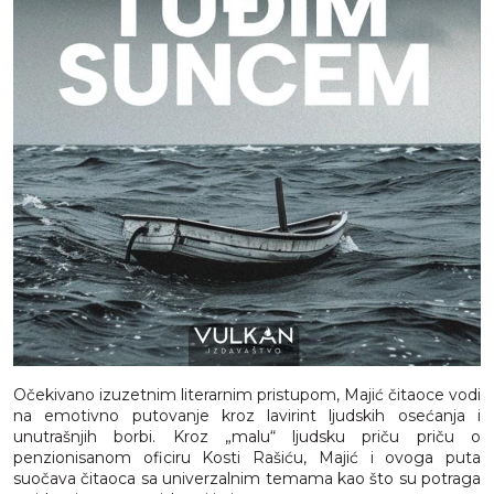
Očekivano izuzetnim literarnim pristupom, Majić čitaoce vodi
na emotivno putovanje kroz lavirint ljudskih osećanja i
unutrašnjih borbi. Kroz „malu“ ljudsku priču priču o
penzionisanom oficiru Kosti Rašiću, Majić i ovoga puta
suočava čitaoca sa univerzalnim temama kao što su potraga