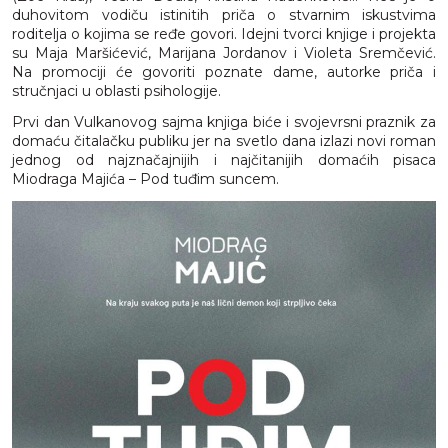
duhovitom vodiču istinitih priča o stvarnim iskustvima
roditelja o kojima se ređe govori. Idejni tvorci knjige i projekta
su Maja Maršićević, Marijana Jordanov i Violeta Sremčević.
Na promociji će govoriti poznate dame, autorke priča i
stručnjaci u oblasti psihologije.
Prvi dan Vulkanovog sajma knjiga biće i svojevrsni praznik za
domaću čitalačku publiku jer na svetlo dana izlazi novi roman
jednog od najznačajnijih i najčitanijih domaćih pisaca
Miodraga Majića – Pod tuđim suncem.