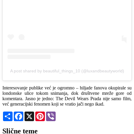
A post shared by beautiful_things_10 (@luxandbeautyworld)
Interesovanje publike već je ogromno – hiljade fanova okupirale su
londonske ulice tokom snimanja, dok društvene mreže gore od
komentara. Jasno je jedno: The Devil Wears Prada nije samo film,
već generacijski fenomen koji se vratio jači nego ikad.
Share
Facebook
X
Pinterest
Viber
Slične teme