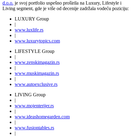
d.o.o.
je svoj portfolio uspešno proširila na Luxury, Lifestyle i
Living segment, gde je više od decenije zadržala vodeću poziciju:
LUXURY Group
|
www.
luxlife
.rs
|
www.
luxurytopics
.com
LIFESTYLE Group
|
www.
zenski
magazin.rs
|
www.
muski
magazin.rs
|
www.
auto
exclusive.rs
LIVING Group
|
www.
moj
enterijer.rs
|
www.
ideas
homegarden.com
|
www.
fusiontables
.rs
|