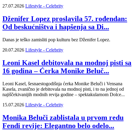
27.07.2026
Lifestyle - Celebrity
Dženifer Lopez proslavila 57. rođendan:
Od beskućništva i hapšenja sa Di...
Danas je teško zamisliti pop kulturu bez Dženifer Lopez.
20.07.2026
Lifestyle - Celebrity
Leoni Kasel debitovala na modnoj pisti sa
16 godina – Ćerka Monike Beluč...
Leoni Kasel, šesnaestogodišnja ćerka Monike Beluči i Vensana
Kasela, zvanično je debitovala na modnoj pisti, i to na jednoj od
najiščekivanijih modnih revija godine – spektakularnom Dolce...
15.07.2026
Lifestyle - Celebrity
Monika Beluči zablistala u prvom redu
Fendi revije: Elegantno belo odelo...