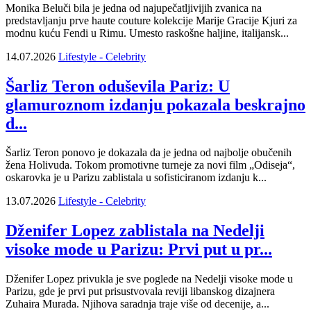
Monika Beluči bila je jedna od najupečatljivijih zvanica na
predstavljanju prve haute couture kolekcije Marije Gracije Kjuri za
modnu kuću Fendi u Rimu. Umesto raskošne haljine, italijansk...
14.07.2026
Lifestyle - Celebrity
Šarliz Teron oduševila Pariz: U
glamuroznom izdanju pokazala beskrajno
d...
Šarliz Teron ponovo je dokazala da je jedna od najbolje obučenih
žena Holivuda. Tokom promotivne turneje za novi film „Odiseja“,
oskarovka je u Parizu zablistala u sofisticiranom izdanju k...
13.07.2026
Lifestyle - Celebrity
Dženifer Lopez zablistala na Nedelji
visoke mode u Parizu: Prvi put u pr...
Dženifer Lopez privukla je sve poglede na Nedelji visoke mode u
Parizu, gde je prvi put prisustvovala reviji libanskog dizajnera
Zuhaira Murada. Njihova saradnja traje više od decenije, a...