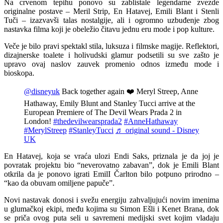
Na crvenom tepihu ponovo su zablistale legendarne zvezde
originalne postave – Meril Strip, En Hatavej, Emili Blant i Stenli
Tuči – izazvavši talas nostalgije, ali i ogromno uzbuđenje zbog
nastavka filma koji je obeležio čitavu jednu eru mode i pop kulture.
Veče je bilo pravi spektakl stila, luksuza i filmske magije. Reflektori,
dizajnerske toalete i holivudski glamur podsetili su sve zašto je
upravo ovaj naslov zauvek promenio odnos između mode i
bioskopa.
@disneyuk
Back together again ❤️ Meryl Streep, Anne
Hathaway, Emily Blunt and Stanley Tucci arrive at the
European Premiere of The Devil Wears Prada 2 in
London!
#thedevilwearsprada2
#AnneHathaway
#MerylStreep
#StanleyTucci
♬ original sound - Disney
UK
En Hatavej, koja se vraća ulozi Endi Saks, priznala je da joj je
povratak projektu bio “neverovatno zabavan”, dok je Emili Blant
otkrila da je ponovo igrati EmilI Čarlton bilo potpuno prirodno –
“kao da obuvam omiljene papuče”.
Novi nastavak donosi i svežu energiju zahvaljujući novim imenima
u glumačkoj ekipi, među kojima su Simon Ešli i Kenet Brana, dok
se priča ovog puta seli u savremeni medijski svet kojim vladaju