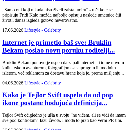
„Samo oni koji nikada nisu živeli zaista umiru” - reči koje se
pripisuju Fridi Kalo možda najbolje opisuju nasleđe umetnice čiji
život i danas izgleda gotovo neverovatno.
17.06.2026
Lifestyle - Celebrity
Internet je primetio baš sve: Bruklin
Bekam poslao novu poruku roditelji...
Bruklin Bekam ponovo je uspeo da zapali internet – i to ne novom
kulinarskom avanturom, fotografijom sa suprugom ili modnim
izletom, već reklamom za dostavu hrane koja je, prema mišljenju...
04.06.2026
Lifestyle - Celebrity
Kako je Tejlor Svift uspela da od pop
ikone postane hodajuća definicija...
Tejlor Svift očigledno je ušla u svoju “ne vičem, ali se vidi da imam
sve pod kontrolom” fazu života. I moda to prati kao verni PR tim.