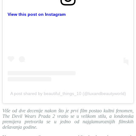
View this post on Instagram
A post shared by beautiful_things_10 (@luxandbeautyworld)
Više od dve decenije nakon što je prvi film postao kultni fenomen,
The Devil Wears Prada 2 vratio se u velikom stilu, a londonska
premijera pretvorila se u jedno od najglamuroznijih filmskih
dešavanja godine.