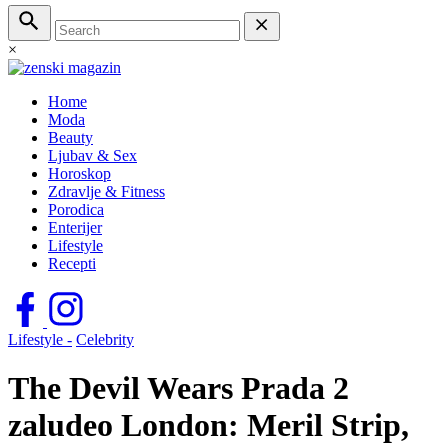
×
Home
Moda
Beauty
Ljubav & Sex
Horoskop
Zdravlje & Fitness
Porodica
Enterijer
Lifestyle
Recepti
Lifestyle -
Celebrity
The Devil Wears Prada 2
zaludeo London: Meril Strip,