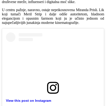
društvene mreže, influenseri i digitalna moć slike.
U centru pažnje, naravno, ostaje neprikosnovena Miranda Prisli. Lik
koji tumači Meril Strip i dalje odiše autoritetom, hladnom
elegancijom i opasnim šarmom koji ju je učinio jednom od
najupečatljivijih junakinja moderne kinematografije.
View this post on Instagram