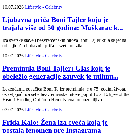
10.07.2026
Lifestyle - Celebrity
Ljubavna priča Boni Tajler koja je
trajala više od 50 godina: Muškarac k...
Iza svetske slave i bezvremenskih hitova Boni Tajler krila se jedna
od najlepših ljubavnih priča u svetu muzike.
10.07.2026
Lifestyle - Celebrity
Preminula Boni Tajler: Glas koji je
obeležio generacije zauvek je utihnu...
Legendarna pevačica Boni Tajler preminula je u 75. godini života,
ostavljajući iza sebe bezvremenske hitove poput Total Eclipse of the
Heart i Holding Out for a Hero. Njena prepoznatljiva...
07.07.2026
Lifestyle - Celebrity
Frida Kalo: Žena iza cveća koja je
postala fenomen pre Instagrama