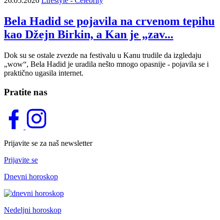
26.05.2026
Lifestyle - Celebrity
Bela Hadid se pojavila na crvenom tepihu
kao Džejn Birkin, a Kan je „zav...
Dok su se ostale zvezde na festivalu u Kanu trudile da izgledaju
„wow“, Bela Hadid je uradila nešto mnogo opasnije - pojavila se i
praktično ugasila internet.
Pratite nas
Prijavite se za naš newsletter
Prijavite se
Dnevni horoskop
Nedeljni horoskop