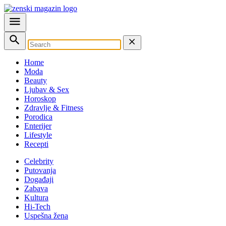
Home
Moda
Beauty
Ljubav & Sex
Horoskop
Zdravlje & Fitness
Porodica
Enterijer
Lifestyle
Recepti
Celebrity
Putovanja
Događaji
Zabava
Kultura
Hi-Tech
Uspešna žena