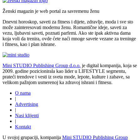
Ženski magazin je web portal za savremenu ženu
Dnevni horoskop, saveti za fitness i dijete, zdravlje, moda i sve sto
može zainteresovati modernu ženu. Romantične ideje, saveti za
vezu, ljubavni saveti, poznati parfemi. Ako ste ipak aktivna dama
koja voli da trenira, ovde ćete naći mnoge savete vezane za treninge
i fitness, kao i plan ishrane.
Mini STUDIO Publishing Group d.o.o.
je digital kompanija, koja se
2009. godine pozicionirala kao lider u LIFESTYLE segmentu,
prateći trendove i vesti iz sveta mode, lepote, kulture i zabave, sa
velikom pažnjom usmerenoj ka zdravoj ishrani i fitnesu.
O nama
|
Advertising
|
Nasi klijenti
|
Kontakt
U svojoj grupaciji, kompanija
Mini STUDIO Publishing Group