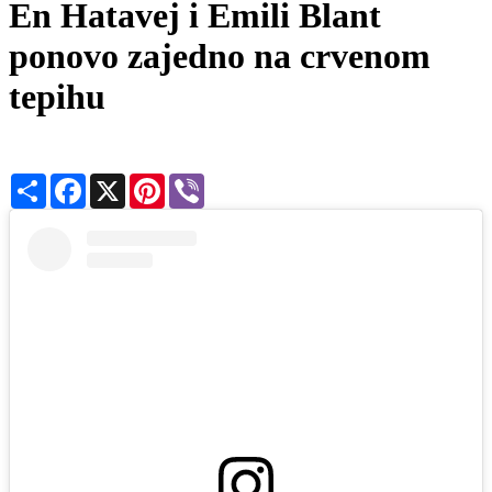
En Hatavej i Emili Blant
ponovo zajedno na crvenom
tepihu
Share
Facebook
X
Pinterest
Viber