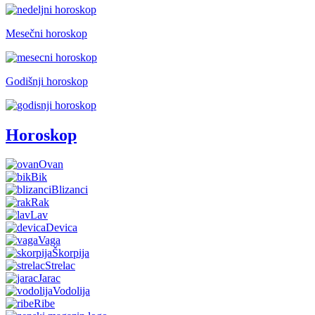
Mesečni horoskop
Godišnji horoskop
Horoskop
Ovan
Bik
Blizanci
Rak
Lav
Devica
Vaga
Škorpija
Strelac
Jarac
Vodolija
Ribe