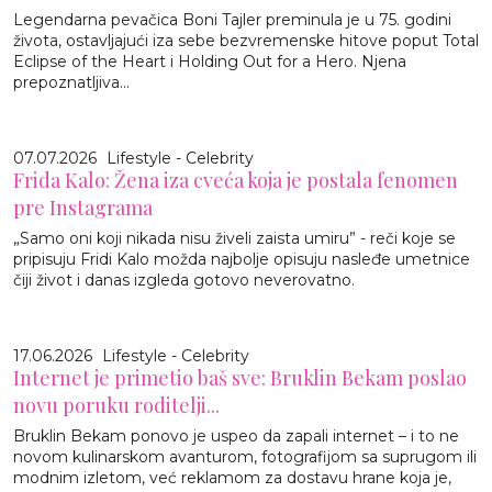
Legendarna pevačica Boni Tajler preminula je u 75. godini
života, ostavljajući iza sebe bezvremenske hitove poput Total
Eclipse of the Heart i Holding Out for a Hero. Njena
prepoznatljiva...
07.07.2026
Lifestyle - Celebrity
Frida Kalo: Žena iza cveća koja je postala fenomen
pre Instagrama
„Samo oni koji nikada nisu živeli zaista umiru” - reči koje se
pripisuju Fridi Kalo možda najbolje opisuju nasleđe umetnice
čiji život i danas izgleda gotovo neverovatno.
17.06.2026
Lifestyle - Celebrity
Internet je primetio baš sve: Bruklin Bekam poslao
novu poruku roditelji...
Bruklin Bekam ponovo je uspeo da zapali internet – i to ne
novom kulinarskom avanturom, fotografijom sa suprugom ili
modnim izletom, već reklamom za dostavu hrane koja je,