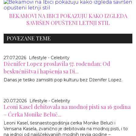
BEKAMOVI NA IBICI POKAZUJU KAKO IZGLEDA
SAVRŠEN OPUŠTENI LETNJI STIL
POVEZANE TEME
27.07.2026
Lifestyle - Celebrity
Dženifer Lopez proslavila 57. rođendan: Od
beskućništva i hapšenja sa Di...
Danas je teško zamisliti pop kulturu bez Dženifer Lopez.
20.07.2026
Lifestyle - Celebrity
Leoni Kasel debitovala na modnoj pisti sa 16 godina
– Ćerka Monike Beluč...
Leoni Kasel, šesnaestogodišnja ćerka Monike Beluči i
Vensana Kasela, zvanično je debitovala na modnoj pisti, i to
na jednoj od najiščekivanijih modnih revija godine –