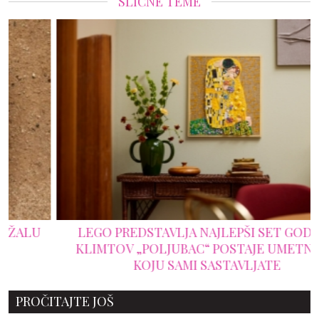
SLIČNE TEME
LEGO PREDSTAVLJA NAJLEPŠI SET GODINE:
KLIMTOV „POLJUBAC“ POSTAJE UMETNOST
KOJU SAMI SASTAVLJATE
PROČITAJTE JOŠ