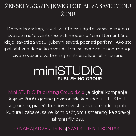
ŽENSKI MAGAZIN JE WEB PORTAL ZA SAVREMENU
ŽENU
Dnevni horoskop, saveti za fitness i dijete, zdravlje, moda i
sve sto može zainteresovati modernu ženu. Romantične
ideje, saveti za vezu, ljubavni saveti, poznati parfemi. Ako ste
ipak aktivna dama koja voli da trenira, ovde ćete naći mnoge
savete vezane za treninge i fitness, kao i plan ishrane.
Mini STUDIO Publishing Group d.o.o.
je digital kompanija,
koja se 2009. godine pozicionirala kao lider u LIFESTYLE
segmentu, prateći trendove i vesti iz sveta mode, lepote,
kulture i zabave, sa velikom pažnjom usmerenoj ka zdravoj
ishrani i fitnesu.
O NAMA
|
ADVERTISING
|
NASI KLIJENTI
|
KONTAKT