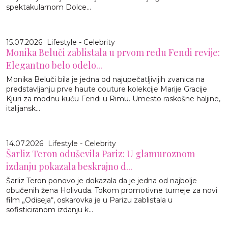
spektakularnom Dolce...
15.07.2026
Lifestyle - Celebrity
Monika Beluči zablistala u prvom redu Fendi revije:
Elegantno belo odelo...
Monika Beluči bila je jedna od najupečatljivijih zvanica na
predstavljanju prve haute couture kolekcije Marije Gracije
Kjuri za modnu kuću Fendi u Rimu. Umesto raskošne haljine,
italijansk...
14.07.2026
Lifestyle - Celebrity
Šarliz Teron oduševila Pariz: U glamuroznom
izdanju pokazala beskrajno d...
Šarliz Teron ponovo je dokazala da je jedna od najbolje
obučenih žena Holivuda. Tokom promotivne turneje za novi
film „Odiseja“, oskarovka je u Parizu zablistala u
sofisticiranom izdanju k...