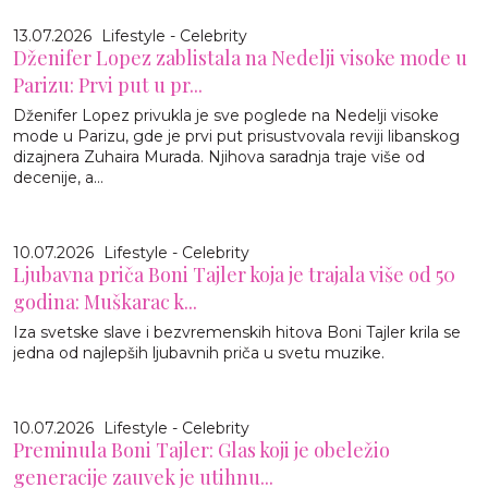
13.07.2026
Lifestyle - Celebrity
Dženifer Lopez zablistala na Nedelji visoke mode u
Parizu: Prvi put u pr...
Dženifer Lopez privukla je sve poglede na Nedelji visoke
mode u Parizu, gde je prvi put prisustvovala reviji libanskog
dizajnera Zuhaira Murada. Njihova saradnja traje više od
decenije, a...
10.07.2026
Lifestyle - Celebrity
Ljubavna priča Boni Tajler koja je trajala više od 50
godina: Muškarac k...
Iza svetske slave i bezvremenskih hitova Boni Tajler krila se
jedna od najlepših ljubavnih priča u svetu muzike.
10.07.2026
Lifestyle - Celebrity
Preminula Boni Tajler: Glas koji je obeležio
generacije zauvek je utihnu...