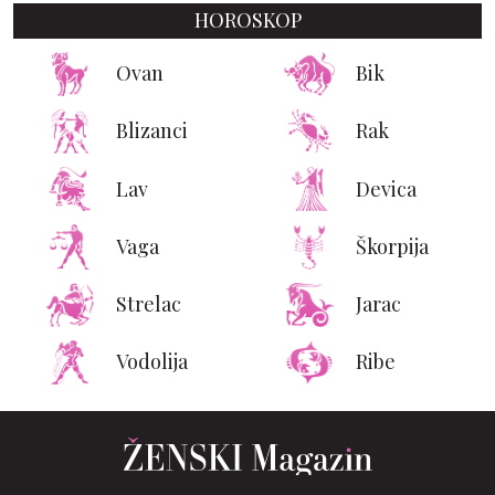
HOROSKOP
Ovan
Bik
Blizanci
Rak
Lav
Devica
Vaga
Škorpija
Strelac
Jarac
Vodolija
Ribe