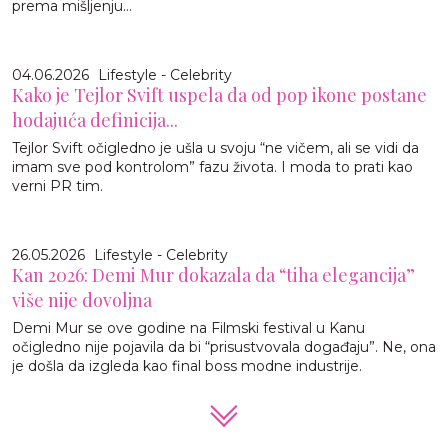
prema mišljenju...
04.06.2026
Lifestyle - Celebrity
Kako je Tejlor Svift uspela da od pop ikone postane
hodajuća definicija...
Tejlor Svift očigledno je ušla u svoju “ne vičem, ali se vidi da
imam sve pod kontrolom” fazu života. I moda to prati kao
verni PR tim.
26.05.2026
Lifestyle - Celebrity
Kan 2026: Demi Mur dokazala da “tiha elegancija”
više nije dovoljna
Demi Mur se ove godine na Filmski festival u Kanu
očigledno nije pojavila da bi “prisustvovala događaju”. Ne, ona
je došla da izgleda kao final boss modne industrije.