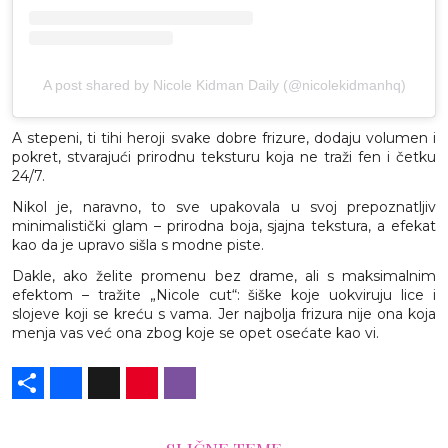
A post shared by Nicole Kidman Daily (@nicolekidmanhq)
A stepeni, ti tihi heroji svake dobre frizure, dodaju volumen i
pokret, stvarajući prirodnu teksturu koja ne traži fen i četku
24/7.
Nikol je, naravno, to sve upakovala u svoj prepoznatljiv
minimalistički glam – prirodna boja, sjajna tekstura, a efekat
kao da je upravo sišla s modne piste.
Dakle, ako želite promenu bez drame, ali s maksimalnim
efektom – tražite „Nicole cut“: šiške koje uokviruju lice i
slojeve koji se kreću s vama. Jer najbolja frizura nije ona koja
menja vas već ona zbog koje se opet osećate kao vi.
Share
Facebook
X
Pinterest
Viber