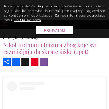
Koristimo kolačiće da poboljšamo Vaše iskustvo na našem
sajtu. Ukoliko nastavite da pretražujete ovaj sajt, saglasni ste
sa korišćenjem web kolačića. Za više informacija pogledajte
našu
Politiku kolačića
.
PRIHVATAM
Lifestyle -
Celebrity
Nikol Kidman i frizura zbog koje svi
razmišljaju da skrate šiške (opet)
Share
Facebook
X
Pinterest
Viber