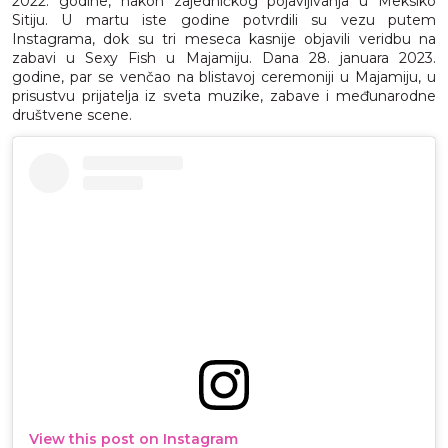
2022. godine, nakon zajedničkog pojavljivanja u Meksiko
Sitiju. U martu iste godine potvrdili su vezu putem
Instagrama, dok su tri meseca kasnije objavili veridbu na
zabavi u Sexy Fish u Majamiju. Dana 28. januara 2023.
godine, par se venčao na blistavoj ceremoniji u Majamiju, u
prisustvu prijatelja iz sveta muzike, zabave i međunarodne
društvene scene.
View this post on Instagram