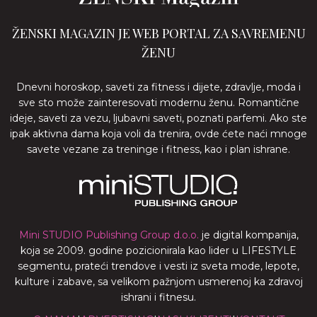
ŽENSKI MAGAZIN JE WEB PORTAL ZA SAVREMENU
ŽENU
Dnevni horoskop, saveti za fitness i dijete, zdravlje, moda i
sve sto može zainteresovati modernu ženu. Romantične
ideje, saveti za vezu, ljubavni saveti, poznati parfemi. Ako ste
ipak aktivna dama koja voli da trenira, ovde ćete naći mnoge
savete vezane za treninge i fitness, kao i plan ishrane.
Mini STUDIO Publishing Group d.o.o.
je digital kompanija,
koja se 2009. godine pozicionirala kao lider u LIFESTYLE
segmentu, prateći trendove i vesti iz sveta mode, lepote,
kulture i zabave, sa velikom pažnjom usmerenoj ka zdravoj
ishrani i fitnesu.