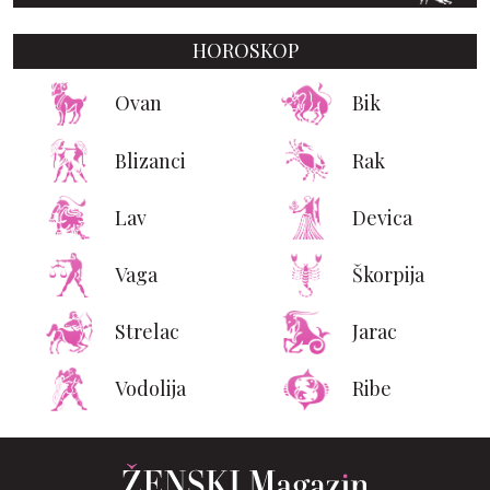
HOROSKOP
Ovan
Bik
Blizanci
Rak
Lav
Devica
Vaga
Škorpija
Strelac
Jarac
Vodolija
Ribe