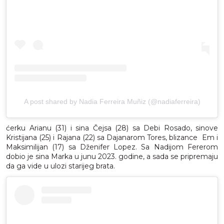
A post shared by Nadia Ferreira Muñiz (@nadiaferreira)
ćerku Arianu (31) i sina Čejsa (28) sa Debi Rosado, sinove
Kristijana (25) i Rajana (22) sa Dajanarom Tores, blizance Em i
Maksimilijan (17) sa Dženifer Lopez. Sa Nadijom Fererom
dobio je sina Marka u junu 2023. godine, a sada se pripremaju
da ga vide u ulozi starijeg brata.