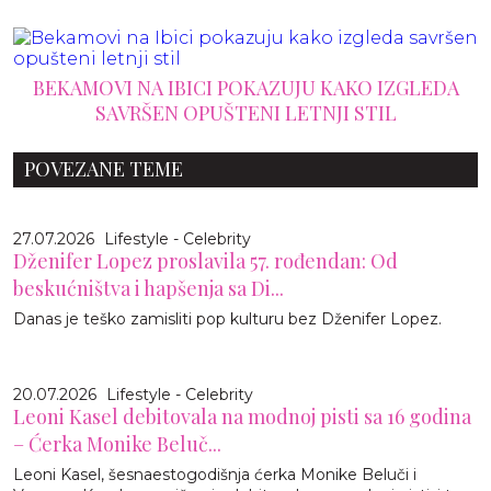
BEKAMOVI NA IBICI POKAZUJU KAKO IZGLEDA
SAVRŠEN OPUŠTENI LETNJI STIL
POVEZANE TEME
27.07.2026
Lifestyle - Celebrity
Dženifer Lopez proslavila 57. rođendan: Od
beskućništva i hapšenja sa Di...
Danas je teško zamisliti pop kulturu bez Dženifer Lopez.
20.07.2026
Lifestyle - Celebrity
Leoni Kasel debitovala na modnoj pisti sa 16 godina
– Ćerka Monike Beluč...
Leoni Kasel, šesnaestogodišnja ćerka Monike Beluči i