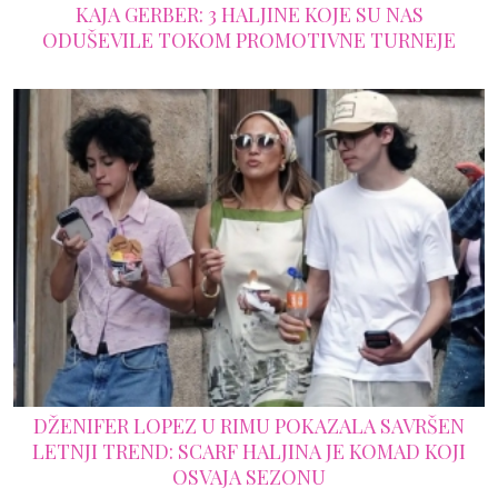
KAJA GERBER: 3 HALJINE KOJE SU NAS
ODUŠEVILE TOKOM PROMOTIVNE TURNEJE
DŽENIFER LOPEZ U RIMU POKAZALA SAVRŠEN
LETNJI TREND: SCARF HALJINA JE KOMAD KOJI
OSVAJA SEZONU