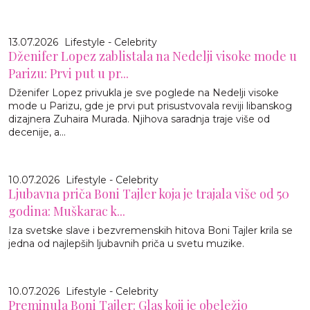
13.07.2026
Lifestyle - Celebrity
Dženifer Lopez zablistala na Nedelji visoke mode u
Parizu: Prvi put u pr...
Dženifer Lopez privukla je sve poglede na Nedelji visoke
mode u Parizu, gde je prvi put prisustvovala reviji libanskog
dizajnera Zuhaira Murada. Njihova saradnja traje više od
decenije, a...
10.07.2026
Lifestyle - Celebrity
Ljubavna priča Boni Tajler koja je trajala više od 50
godina: Muškarac k...
Iza svetske slave i bezvremenskih hitova Boni Tajler krila se
jedna od najlepših ljubavnih priča u svetu muzike.
10.07.2026
Lifestyle - Celebrity
Preminula Boni Tajler: Glas koji je obeležio