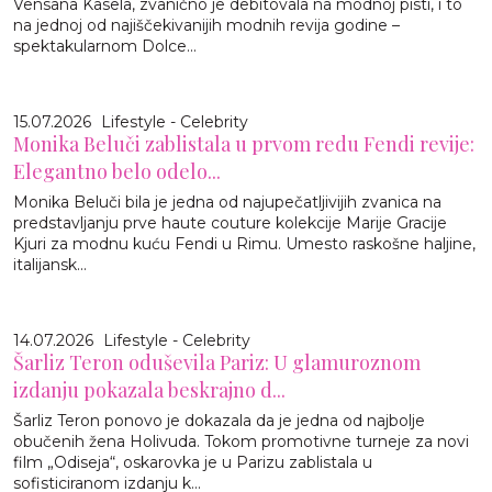
Vensana Kasela, zvanično je debitovala na modnoj pisti, i to
na jednoj od najiščekivanijih modnih revija godine –
spektakularnom Dolce...
15.07.2026
Lifestyle - Celebrity
Monika Beluči zablistala u prvom redu Fendi revije:
Elegantno belo odelo...
Monika Beluči bila je jedna od najupečatljivijih zvanica na
predstavljanju prve haute couture kolekcije Marije Gracije
Kjuri za modnu kuću Fendi u Rimu. Umesto raskošne haljine,
italijansk...
14.07.2026
Lifestyle - Celebrity
Šarliz Teron oduševila Pariz: U glamuroznom
izdanju pokazala beskrajno d...
Šarliz Teron ponovo je dokazala da je jedna od najbolje
obučenih žena Holivuda. Tokom promotivne turneje za novi
film „Odiseja“, oskarovka je u Parizu zablistala u
sofisticiranom izdanju k...