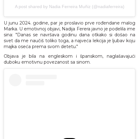
A post shared by Nadia Ferreira Muñiz (@nadiaferreira)
U junu 2024. godine, par je proslavio prve rođendane malog
Marka. U emotivnoj objavi, Nadija Ferera javno je podelila ime
sina: "Danas se navršava godinu dana otkako si došao na
svet da me naučiš toliko toga, a najveća lekcija je ljubav koju
majka oseća prema svom detetu."
Objava je bila na engleskom i španskom, naglašavajući
duboku emotivnu povezanost sa sinom.