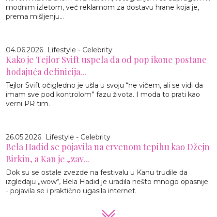
modnim izletom, već reklamom za dostavu hrane koja je,
prema mišljenju...
04.06.2026
Lifestyle - Celebrity
Kako je Tejlor Svift uspela da od pop ikone postane
hodajuća definicija...
Tejlor Svift očigledno je ušla u svoju “ne vičem, ali se vidi da
imam sve pod kontrolom” fazu života. I moda to prati kao
verni PR tim.
26.05.2026
Lifestyle - Celebrity
Bela Hadid se pojavila na crvenom tepihu kao Džejn
Birkin, a Kan je „zav...
Dok su se ostale zvezde na festivalu u Kanu trudile da
izgledaju „wow“, Bela Hadid je uradila nešto mnogo opasnije
- pojavila se i praktično ugasila internet.