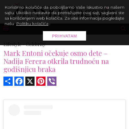
Koristimo kolačiće da poboljšamo Vaše iskustvo na našem
sajtu. Ukoliko nastavite da pretražujete ovaj sajt, saglasni ste
sa korišćenjem web kolačića. Za više informacija pogledajte
našu
Politiku kolačića
.
PRIHVATAM
Lifestyle -
Celebrity
Mark Entoni očekuje osmo dete –
Nadija Ferera otkrila trudnoću na
godišnjicu braka
Share
Facebook
X
Pinterest
Viber