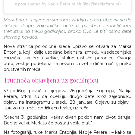
A post shared by Nadia Ferreira Muñiz (@nadiaferreira)
Mark Entoni i njegova supruga, Nadija Ferera, objavili su da
čekaju drugo zajedničko dete u posebno simboličnom
trenutku: na treću godišnjicu braka. Ovo će biti osmo dete
slavnog pevača.
Nova stranica porodične sreće upravo se otvara za Marka
Entonija, koji i dalje uspešno balansira između višedecenijske
muzičke karijere i velike, stalno rastuće porodice. Ovoga
puta, vest je podeljena na nežan i izuzetno ličan način, preko
društvenih mreža.
Trudnoća objavljena uz godišnjicu
57-godišnji pevač i njegova 26-godišnja supruga, Nadija
Ferera, otkrili su da očekuju drugo dete kroz zajedničku
objavu na Instagramu u sredu, 28. januara. Objavu su objavili
upravo na treću godišnjicu braka, uz reči:
"Srećna 3. godišnjica. Kakav divan poklon nam život daruje.
Bog je veliki. Markito će postati veliki brat."
Na fotografiji, ruke Marka Entonija, Nadije Ferere i – kako se