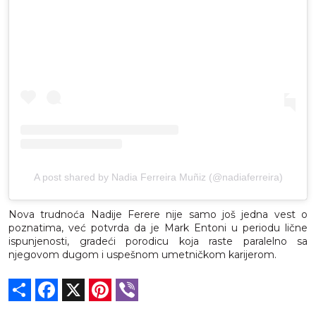
A post shared by Nadia Ferreira Muñiz (@nadiaferreira)
Nova trudnoća Nadije Ferere nije samo još jedna vest o
poznatima, već potvrda da je Mark Entoni u periodu lične
ispunjenosti, gradeći porodicu koja raste paralelno sa
njegovom dugom i uspešnom umetničkom karijerom.
Share
Facebook
X
Pinterest
Viber