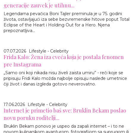
generacije zauvek je utihnu...
Legendarna pevačica Boni Tajler preminula je u 75. godini
života, ostavljajući iza sebe bezvremenske hitove poput Total
Eclipse of the Heart i Holding Out for a Hero. Njena
prepoznatljiva...
07.07.2026
Lifestyle - Celebrity
Frida Kalo: Žena iza cveća koja je postala fenomen
pre Instagrama
„Samo oni koji nikada nisu živeli zaista umiru” - reči koje se
pripisuju Fridi Kalo možda najbolje opisuju nasleđe umetnice
čiji život i danas izgleda gotovo neverovatno.
17.06.2026
Lifestyle - Celebrity
Internet je primetio baš sve: Bruklin Bekam poslao
novu poruku roditelji...
Bruklin Bekam ponovo je uspeo da zapali internet – i to ne
novom kulinarskom avanturom, fotografijom sa suprugom ili