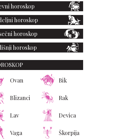
vni horoskop
eljni horoskop
ečni horoskop
išnji horoskop
OROSKOP
Ovan
Bik
Blizanci
Rak
Lav
Devica
Vaga
Škorpija