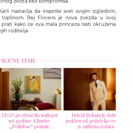
evnog života bez kompromisa.
rli nastavlja da inspiriše svet svojim izgledom,
toplinom. Rej Florens je nova zvezda u ovoj
m prati kako će ova mala princeza rasti okružena
jih roditelja.
SLIČNE TEME
 predstavlja najlepši
Dejvid Bekam je dobio
Cód
set godine: Klimtov
poklon od prijatelja vredan
te
„Poljubac“ postaje
26 miliona dolara
umetnost koju sami