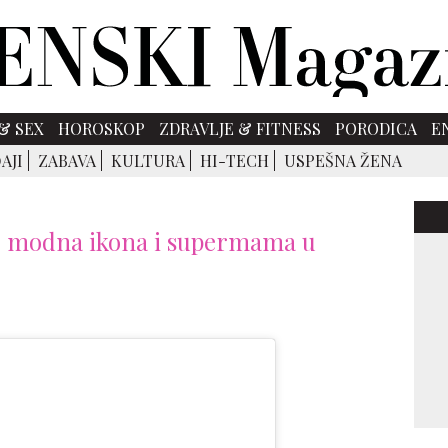
& SEX
HOROSKOP
ZDRAVLJE & FITNESS
PORODICA
E
AJI
ZABAVA
KULTURA
HI-TECH
USPEŠNA ŽENA
 = modna ikona i supermama u