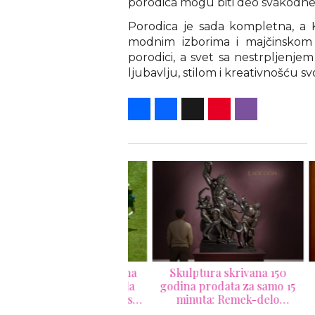
porodica mogu biti deo svakodn
Porodica je sada kompletna, a Ka
modnim izborima i majčinskom 
porodici, a svet sa nestrpljenje
ljubavlju, stilom i kreativnošću svo
Share
Facebook
X
Pinterest
Viber
ta kojom je Maradona
Skulptura skrivana 150
LEGO
isao istoriju Mundijala
godina prodata za samo 15
na aukciju – očekuje se
minuta: Remek-delo
na veća od 10 miliona
inspirisano antičkom