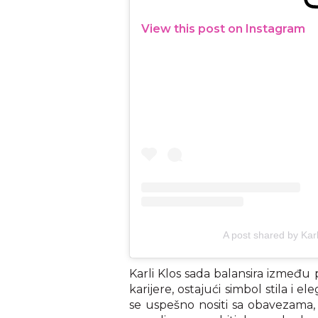
View this post on Instagram
A post shared by Karl
Karli Klos sada balansira između 
karijere, ostajući simbol stila i e
se uspešno nositi sa obavezama, ka