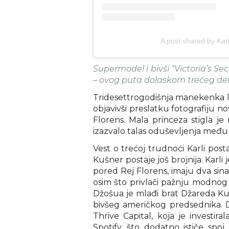
A post shared by Karl
Supermodel i bivši “Victoria’s Se
– ovog puta dolaskom trećeg de
Tridesettrogodišnja manekenka li
objavivši preslatku fotografiju n
Florens. Mala princeza stigla je
izazvalo talas oduševljenja međ
Vest o trećoj trudnoći Karli post
Kušner postaje još brojnija. Kar
pored Rej Florens, imaju dva sina 
osim što privlači pažnju modnog s
Džošua je mlađi brat Džareda Ku
bivšeg američkog predsednika. D
Thrive Capital, koja je investir
Spotify, što dodatno ističe spoj