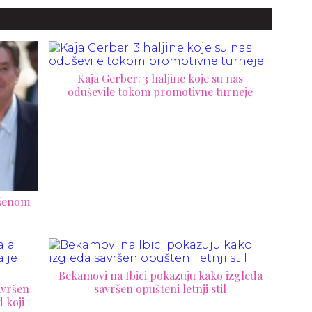
sastavljate
Kaja Gerber: 3 haljine koje su nas
oduševile tokom promotivne turneje
vršenom
Bekamovi na Ibici pokazuju kako izgleda
avršen
savršen opušteni letnji stil
d koji