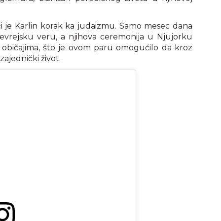
riči je Karlin korak ka judaizmu. Samo mesec dana
a jevrejsku veru, a njihova ceremonija u Njujorku
m običajima, što je ovom paru omogućilo da kroz
zajednički život.