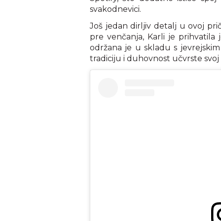
svakodnevici.
Još jedan dirljiv detalj u ovoj p
pre venčanja, Karli je prihvatil
održana je u skladu s jevrejski
tradiciju i duhovnost učvrste svoj 