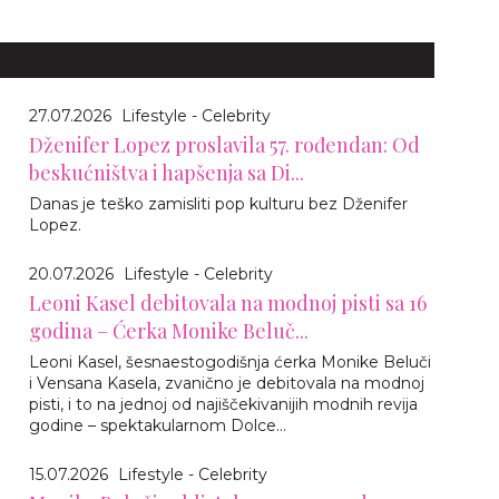
27.07.2026
Lifestyle - Celebrity
Dženifer Lopez proslavila 57. rođendan: Od
beskućništva i hapšenja sa Di...
Danas je teško zamisliti pop kulturu bez Dženifer
Lopez.
20.07.2026
Lifestyle - Celebrity
Leoni Kasel debitovala na modnoj pisti sa 16
godina – Ćerka Monike Beluč...
Leoni Kasel, šesnaestogodišnja ćerka Monike Beluči
i Vensana Kasela, zvanično je debitovala na modnoj
pisti, i to na jednoj od najiščekivanijih modnih revija
godine – spektakularnom Dolce...
15.07.2026
Lifestyle - Celebrity