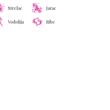
Strelac
Jarac
Vodolija
Ribe