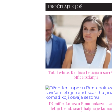
dolara
Grčkom oborilo rekord na
PROČITAJTE JOŠ
aukciji Sotheby's
Total white: Kraljica Leticija u sa
office izdanju
Dženifer Lopez u Rimu pokazala s
letnji trend: scarf haljina je koma