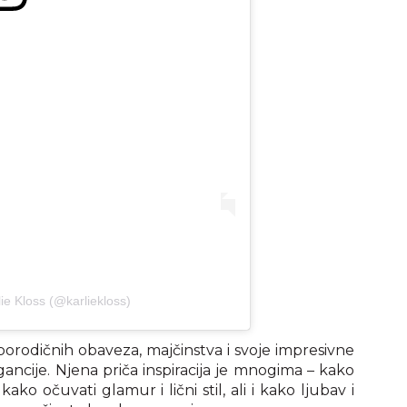
ie Kloss (@karliekloss)
porodičnih obaveza, majčinstva i svoje impresivne
legancije. Njena priča inspiracija je mnogima – kako
ko očuvati glamur i lični stil, ali i kako ljubav i