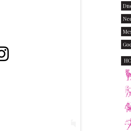
Dne
Ned
Mes
God
H