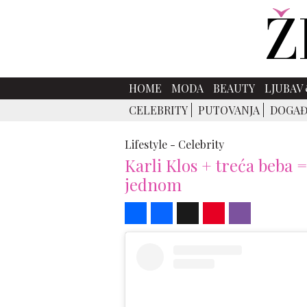
HOME
MODA
BEAUTY
LJUBAV 
CELEBRITY
PUTOVANJA
DOGAĐ
Lifestyle -
Celebrity
Karli Klos + treća beba
jednom
Share
Facebook
X
Pinterest
Viber