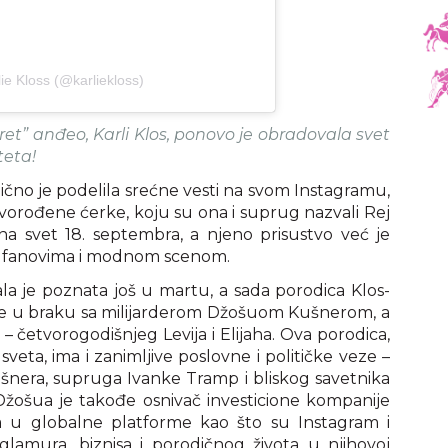
ie Kloss (@karliekloss)
cret” anđeo, Karli Klos, ponovo je obradovala svet
teta!
čno je podelila srećne vesti na svom Instagramu,
ovorođene ćerke, koju su ona i suprug nazvali Rej
 na svet 18. septembra, a njeno prisustvo već je
u fanovima i modnom scenom.
ala je poznata još u martu, a sada porodica Klos-
li je u braku sa milijarderom Džošuom Kušnerom, a
– četvorogodišnjeg Levija i Elijaha. Ova porodica,
veta, ima i zanimljive poslovne i političke veze –
šnera, supruga Ivanke Tramp i bliskog savetnika
žošua je takođe osnivač investicione kompanije
ala u globalne platforme kao što su Instagram i
 glamura, biznisa i porodičnog života u njihovoj