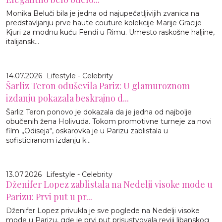
Monika Beluči bila je jedna od najupečatljivijih zvanica na
predstavljanju prve haute couture kolekcije Marije Gracije
Kjuri za modnu kuću Fendi u Rimu. Umesto raskošne haljine,
italijansk...
14.07.2026
Lifestyle - Celebrity
Šarliz Teron oduševila Pariz: U glamuroznom
izdanju pokazala beskrajno d...
Šarliz Teron ponovo je dokazala da je jedna od najbolje
obučenih žena Holivuda. Tokom promotivne turneje za novi
film „Odiseja“, oskarovka je u Parizu zablistala u
sofisticiranom izdanju k...
13.07.2026
Lifestyle - Celebrity
Dženifer Lopez zablistala na Nedelji visoke mode u
Parizu: Prvi put u pr...
Dženifer Lopez privukla je sve poglede na Nedelji visoke
mode u Parizu, gde je prvi put prisustvovala reviji libanskog