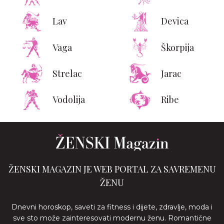
Lav
Devica
Vaga
Škorpija
Strelac
Jarac
Vodolija
Ribe
ŽENSKI MAGAZIN JE WEB PORTAL ZA SAVREMENU
ŽENU
Dnevni horoskop, saveti za fitness i dijete, zdravlje, moda i
sve sto može zainteresovati modernu ženu. Romantične