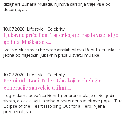
dizajnera Zuhaira Murada. Njihova saradnja traje više od
decenije, a...
10.07.2026
Lifestyle - Celebrity
Ljubavna priča Boni Tajler koja je trajala više od 50
godina: Muškarac k...
Iza svetske slave i bezvremenskih hitova Boni Tajler krila se
jedna od najlepših ljubavnih priča u svetu muzike.
10.07.2026
Lifestyle - Celebrity
Preminula Boni Tajler: Glas koji je obeležio
generacije zauvek je utihnu...
Legendarna pevačica Boni Tajler preminula je u 75. godini
života, ostavljajući iza sebe bezvremenske hitove poput Total
Eclipse of the Heart i Holding Out for a Hero. Njena
prepoznatljiva...