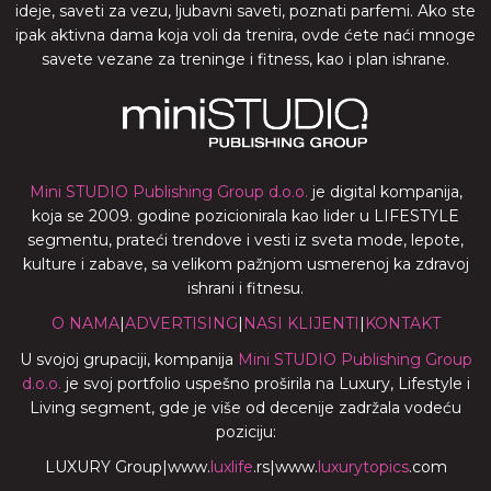
ideje, saveti za vezu, ljubavni saveti, poznati parfemi. Ako ste
ipak aktivna dama koja voli da trenira, ovde ćete naći mnoge
savete vezane za treninge i fitness, kao i plan ishrane.
Mini STUDIO Publishing Group d.o.o.
je digital kompanija,
koja se 2009. godine pozicionirala kao lider u LIFESTYLE
segmentu, prateći trendove i vesti iz sveta mode, lepote,
kulture i zabave, sa velikom pažnjom usmerenoj ka zdravoj
ishrani i fitnesu.
O NAMA
|
ADVERTISING
|
NASI KLIJENTI
|
KONTAKT
U svojoj grupaciji, kompanija
Mini STUDIO Publishing Group
d.o.o.
je svoj portfolio uspešno proširila na Luxury, Lifestyle i
Living segment, gde je više od decenije zadržala vodeću
poziciju:
LUXURY Group
|
www.
luxlife
.rs
|
www.
luxurytopics
.com