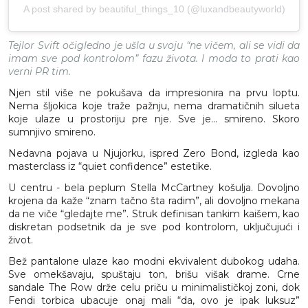
A post shared by beautiful_things_10 (@luxandbeautyworld)
Tejlor Svift očigledno je ušla u svoju “ne vičem, ali se vidi da
imam sve pod kontrolom” fazu života. I moda to prati kao
verni PR tim.
Njen stil više ne pokušava da impresionira na prvu loptu.
Nema šljokica koje traže pažnju, nema dramatičnih silueta
koje ulaze u prostoriju pre nje. Sve je… smireno. Skoro
sumnjivo smireno.
Nedavna pojava u Njujorku, ispred Zero Bond, izgleda kao
masterclass iz “quiet confidence” estetike.
U centru - bela peplum Stella McCartney košulja. Dovoljno
krojena da kaže “znam tačno šta radim”, ali dovoljno mekana
da ne viče “gledajte me”. Struk definisan tankim kaišem, kao
diskretan podsetnik da je sve pod kontrolom, uključujući i
život.
Bež pantalone ulaze kao modni ekvivalent dubokog udaha.
Sve omekšavaju, spuštaju ton, brišu višak drame. Crne
sandale The Row drže celu priču u minimalističkoj zoni, dok
Fendi torbica ubacuje onaj mali “da, ovo je ipak luksuz”