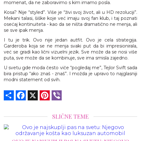
momenat, da ne zaboravimo s kim imamo posla.
Kosa? Nije “styled”. Više je “živi svoj život, ali u HD rezoluciji”.
Mekani talasi, šiške koje već imaju svoj fan klub, i taj poznati
osećaj kontinuiteta - kao da se ništa dramatično ne menja, ali
se sve ipak menja.
I tu je trik. Ovo nije jedan autfit. Ovo je cela strategija.
Garderoba koja se ne menja svaki put da bi impresionirala,
već se gradi kao lični vizuelni jezik. Sve može da se nosi više
puta, sve može da se kombinuje, sve ima smisla zajedno.
U svetu gde moda često viče “pogledaj me”, Tejlor Svift sada
bira pristup “ako znaš - znaš”. I možda je upravo to najglasniji
modni statement od svih.
Share
Facebook
X
Pinterest
Viber
SLIČNE TEME