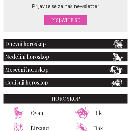
Prijavite se za naš newsletter
PRIJAVITE SE
Dnevni horoskop
Nedeljni horoskop
Mesečni horoskop
Godišnji horoskop
HOROSKOP
Ovan
Bik
Blizanci
Rak