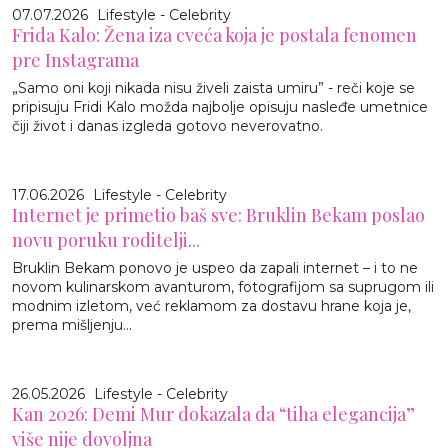
07.07.2026
Lifestyle - Celebrity
Frida Kalo: Žena iza cveća koja je postala fenomen
pre Instagrama
„Samo oni koji nikada nisu živeli zaista umiru” - reči koje se
pripisuju Fridi Kalo možda najbolje opisuju nasleđe umetnice
čiji život i danas izgleda gotovo neverovatno.
17.06.2026
Lifestyle - Celebrity
Internet je primetio baš sve: Bruklin Bekam poslao
novu poruku roditelji...
Bruklin Bekam ponovo je uspeo da zapali internet – i to ne
novom kulinarskom avanturom, fotografijom sa suprugom ili
modnim izletom, već reklamom za dostavu hrane koja je,
prema mišljenju...
26.05.2026
Lifestyle - Celebrity
Kan 2026: Demi Mur dokazala da “tiha elegancija”
više nije dovoljna