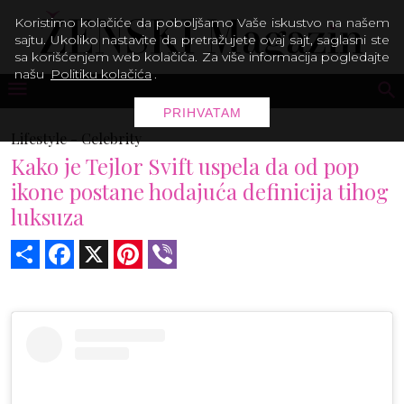
Koristimo kolačiće da poboljšamo Vaše iskustvo na našem
sajtu. Ukoliko nastavite da pretražujete ovaj sajt, saglasni ste
sa korišćenjem web kolačića. Za više informacija pogledajte
našu
Politiku kolačića
.
PRIHVATAM
Lifestyle -
Celebrity
Kako je Tejlor Svift uspela da od pop
ikone postane hodajuća definicija tihog
luksuza
Share
Facebook
X
Pinterest
Viber