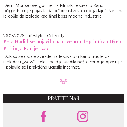
Demi Mur se ove godine na Filmski festival u Kanu
očigledno nije pojavila da bi “prisustvovala događaju”. Ne, ona
je došla da izgleda kao final boss modne industrije.
26.05.2026
Lifestyle - Celebrity
Bela Hadid se pojavila na crvenom tepihu kao Džejn
Birkin, a Kan je „zav...
Dok su se ostale zvezde na festivalu u Kanu trudile da
izgledaju „wow“, Bela Hadid je uradila nešto mnogo opasnije
- pojavila se i praktično ugasila internet.
PRATITE NAS