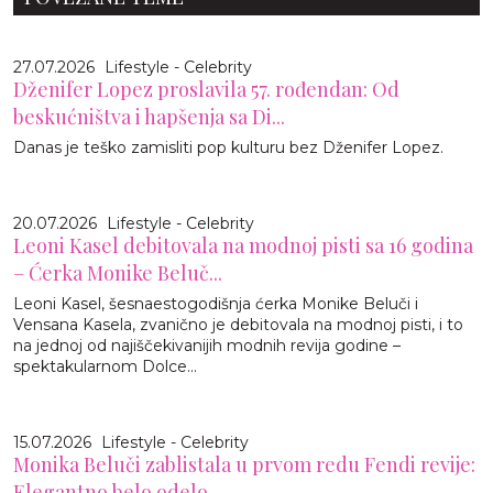
27.07.2026
Lifestyle - Celebrity
Dženifer Lopez proslavila 57. rođendan: Od
beskućništva i hapšenja sa Di...
Danas je teško zamisliti pop kulturu bez Dženifer Lopez.
20.07.2026
Lifestyle - Celebrity
Leoni Kasel debitovala na modnoj pisti sa 16 godina
– Ćerka Monike Beluč...
Leoni Kasel, šesnaestogodišnja ćerka Monike Beluči i
Vensana Kasela, zvanično je debitovala na modnoj pisti, i to
na jednoj od najiščekivanijih modnih revija godine –
spektakularnom Dolce...
15.07.2026
Lifestyle - Celebrity
Monika Beluči zablistala u prvom redu Fendi revije:
Elegantno belo odelo...