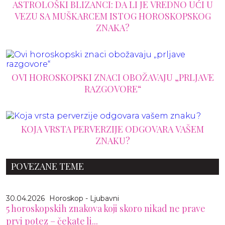
ASTROLOŠKI BLIZANCI: DA LI JE VREDNO UĆI U
VEZU SA MUŠKARCEM ISTOG HOROSKOPSKOG
ZNAKA?
OVI HOROSKOPSKI ZNACI OBOŽAVAJU „PRLJAVE
RAZGOVORE“
KOJA VRSTA PERVERZIJE ODGOVARA VAŠEM
ZNAKU?
POVEZANE TEME
30.04.2026
Horoskop - Ljubavni
5 horoskopskih znakova koji skoro nikad ne prave
prvi potez – čekate li...