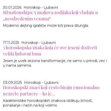
30.01.2026
Horoskop - Ljubavni
Situationships: 5 znakova zodijaka koji vladaju u
„neodređenim vezama“
Moderno dejting igralište može biti prava džungla.
17.11.2025
Horoskop - Ljubavni
3 horoskopska znaka koja će ove jeseni doživeti
veliki ljubavni bum
Jesen je uvek sezona transformacije, ne samo u prirodi, već i
u nama samima.
03.09.2025
Horoskop - Ljubavni
Horoskopski znaci koji često biraju emocionalno
nezrele partnere – ko je...
Karakteristike horoskopskih znakova oblikuju ličnost,
ponašanje i način na koji volimo.