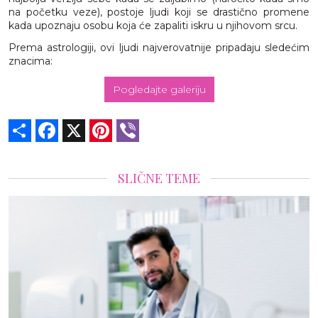
na početku veze), postoje ljudi koji se drastično promene
kada upoznaju osobu koja će zapaliti iskru u njihovom srcu.
Prema astrologiji, ovi ljudi najverovatnije pripadaju sledećim
znacima:
Pogledajte galeriju
Share
Facebook
X
Pinterest
Viber
SLIČNE TEME