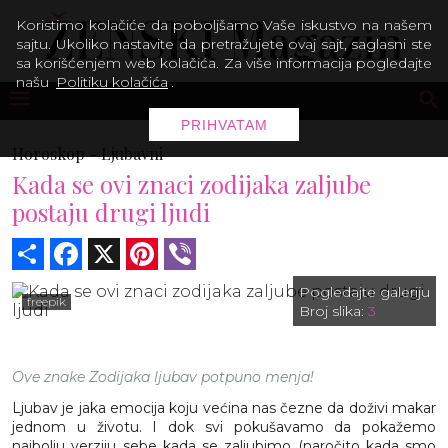
Koristimo kolačiće da poboljšamo Vaše iskustvo na našem
sajtu. Ukoliko nastavite da pretražujete ovaj sajt, saglasni ste
sa korišćenjem web kolačića. Za više informacija pogledajte
našu
Politiku kolačića
.
PRIHVATAM
Horoskop -
Ljubavni
Kada se ovi znaci zodijaka zaljube
postaju drugi ljudi
Share
Facebook
X
Pinterest
Viber
Pogledajte galeriju
freepik
Broj slika:
3
Ove znake Zodijaka ljubav potpuno menja!
Ljubav je jaka emocija koju većina nas čezne da doživi makar
jednom u životu. I dok svi pokušavamo da pokažemo
najbolju verziju sebe kada se zaljubimo (naročito kada smo