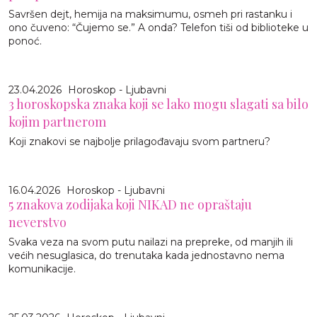
Savršen dejt, hemija na maksimumu, osmeh pri rastanku i
ono čuveno: “Čujemo se.” A onda? Telefon tiši od biblioteke u
ponoć.
23.04.2026
Horoskop - Ljubavni
3 horoskopska znaka koji se lako mogu slagati sa bilo
kojim partnerom
Koji znakovi se najbolje prilagođavaju svom partneru?
16.04.2026
Horoskop - Ljubavni
5 znakova zodijaka koji NIKAD ne opraštaju
neverstvo
Svaka veza na svom putu nailazi na prepreke, od manjih ili
većih nesuglasica, do trenutaka kada jednostavno nema
komunikacije.