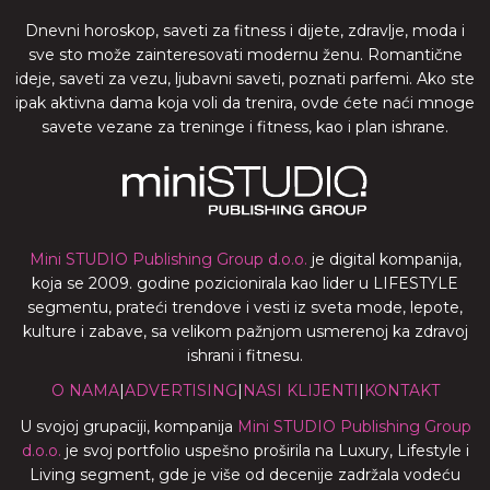
Dnevni horoskop, saveti za fitness i dijete, zdravlje, moda i
sve sto može zainteresovati modernu ženu. Romantične
ideje, saveti za vezu, ljubavni saveti, poznati parfemi. Ako ste
ipak aktivna dama koja voli da trenira, ovde ćete naći mnoge
savete vezane za treninge i fitness, kao i plan ishrane.
Mini STUDIO Publishing Group d.o.o.
je digital kompanija,
koja se 2009. godine pozicionirala kao lider u LIFESTYLE
segmentu, prateći trendove i vesti iz sveta mode, lepote,
kulture i zabave, sa velikom pažnjom usmerenoj ka zdravoj
ishrani i fitnesu.
O NAMA
|
ADVERTISING
|
NASI KLIJENTI
|
KONTAKT
U svojoj grupaciji, kompanija
Mini STUDIO Publishing Group
d.o.o.
je svoj portfolio uspešno proširila na Luxury, Lifestyle i
Living segment, gde je više od decenije zadržala vodeću