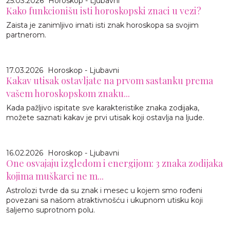
25.03.2026
Horoskop - Ljubavni
Kako funkcionišu isti horoskopski znaci u vezi?
Zaista je zanimljivo imati isti znak horoskopa sa svojim
partnerom.
17.03.2026
Horoskop - Ljubavni
Kakav utisak ostavljate na prvom sastanku prema
vašem horoskopskom znaku...
Kada pažljivo ispitate sve karakteristike znaka zodijaka,
možete saznati kakav je prvi utisak koji ostavlja na ljude.
16.02.2026
Horoskop - Ljubavni
One osvajaju izgledom i energijom: 3 znaka zodijaka
kojima muškarci ne m...
Astrolozi tvrde da su znak i mesec u kojem smo rođeni
povezani sa našom atraktivnošću i ukupnom utisku koji
šaljemo suprotnom polu.