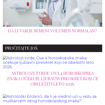
ALAN?
"REUNION SEX“: CELA ISTINA O SEKSU N
SVAĐE
PROČITAJTE JOŠ
ASTROLOZI TVRDE: OVA 4 HOROSKOPSKA
ZNAKA OČEKUJE LJUBAVNI PREOKRET KOJI ĆE
OBELEŽITI LETO 2026.