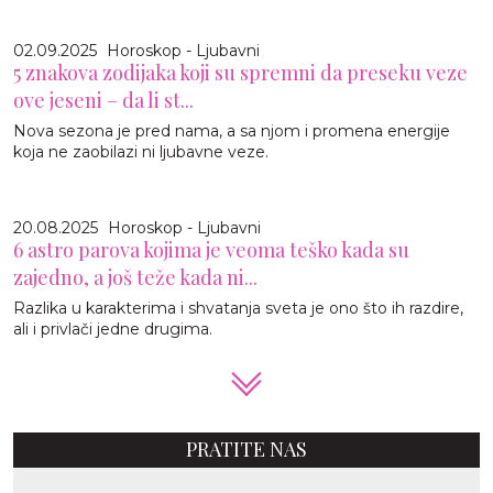
02.09.2025
Horoskop - Ljubavni
5 znakova zodijaka koji su spremni da preseku veze
ove jeseni – da li st...
Nova sezona je pred nama, a sa njom i promena energije
koja ne zaobilazi ni ljubavne veze.
20.08.2025
Horoskop - Ljubavni
6 astro parova kojima je veoma teško kada su
zajedno, a još teže kada ni...
Razlika u karakterima i shvatanja sveta je ono što ih razdire,
ali i privlači jedne drugima.
PRATITE NAS