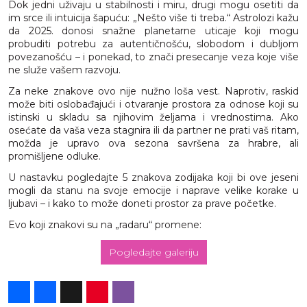
Dok jedni uživaju u stabilnosti i miru, drugi mogu osetiti da
im srce ili intuicija šapuću: „Nešto više ti treba.“ Astrolozi kažu
da 2025. donosi snažne planetarne uticaje koji mogu
probuditi potrebu za autentičnošću, slobodom i dubljom
povezanošću – i ponekad, to znači presecanje veza koje više
ne služe vašem razvoju.
Za neke znakove ovo nije nužno loša vest. Naprotiv, raskid
može biti oslobađajući i otvaranje prostora za odnose koji su
istinski u skladu sa njihovim željama i vrednostima. Ako
osećate da vaša veza stagnira ili da partner ne prati vaš ritam,
možda je upravo ova sezona savršena za hrabre, ali
promišljene odluke.
U nastavku pogledajte 5 znakova zodijaka koji bi ove jeseni
mogli da stanu na svoje emocije i naprave velike korake u
ljubavi – i kako to može doneti prostor za prave početke.
Evo koji znakovi su na „radaru“ promene:
Pogledajte galeriju
Share
Facebook
X
Pinterest
Viber