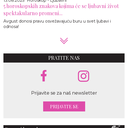
13.08.2025
Horoskop - Ljubavni
5 horoskopskih znakova kojima će se ljubavni život
spektakularno promeni...
Avgust donosi pravu osvežavajuću buru u svet ljubavi i
odnosa!
PRATITE NAS
Prijavite se za naš newsletter
PRIJAVITE SE