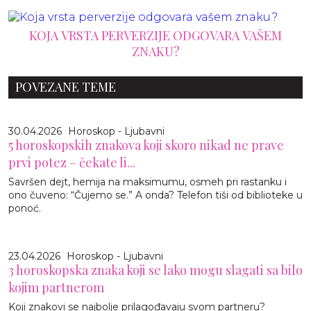
KOJA VRSTA PERVERZIJE ODGOVARA VAŠEM
ZNAKU?
POVEZANE TEME
30.04.2026
Horoskop - Ljubavni
5 horoskopskih znakova koji skoro nikad ne prave
prvi potez – čekate li...
Savršen dejt, hemija na maksimumu, osmeh pri rastanku i
ono čuveno: “Čujemo se.” A onda? Telefon tiši od biblioteke u
ponoć.
23.04.2026
Horoskop - Ljubavni
3 horoskopska znaka koji se lako mogu slagati sa bilo
kojim partnerom
Koji znakovi se najbolje prilagođavaju svom partneru?