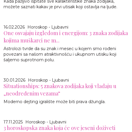
Kada pažljivo ispitate sve karakteristike znaka zodijaka,
možete saznati kakav je prvi utisak koji ostavlja na ljude.
16.02.2026
Horoskop - Ljubavni
One osvajaju izgledom i energijom: 3 znaka zodijaka
kojima muškarci ne m...
Astrolozi tvrde da su znak i mesec u kojem smo rođeni
povezani sa našom atraktivnošću i ukupnom utisku koji
šaljemo suprotnom polu.
30.01.2026
Horoskop - Ljubavni
Situationships: 5 znakova zodijaka koji vladaju u
„neodređenim vezama“
Moderno dejting igralište može biti prava džungla.
17.11.2025
Horoskop - Ljubavni
3 horoskopska znaka koja će ove jeseni doživeti