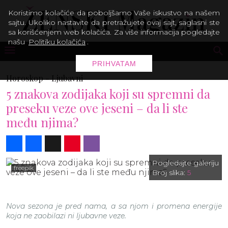
Koristimo kolačiće da poboljšamo Vaše iskustvo na našem
sajtu. Ukoliko nastavite da pretražujete ovaj sajt, saglasni ste
sa korišćenjem web kolačića. Za više informacija pogledajte
našu
Politiku kolačića
.
PRIHVATAM
Horoskop -
Ljubavni
5 znakova zodijaka koji su spremni da
preseku veze ove jeseni – da li ste
među njima?
Share
Facebook
X
Pinterest
Viber
Pogledajte galeriju
freepik
Broj slika:
5
Nova sezona je pred nama, a sa njom i promena energije
koja ne zaobilazi ni ljubavne veze.