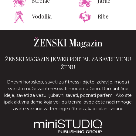
Strelac
Jarac
Vodolija
Ribe
ŽENSKI MAGAZIN JE WEB PORTAL ZA SAVREMENU
ŽENU
Dnevni horoskop, saveti za fitness i dijete, zdravlje, moda i
sve sto može zainteresovati modernu ženu. Romantične
ideje, saveti za vezu, ljubavni saveti, poznati parfemi. Ako ste
ipak aktivna dama koja voli da trenira, ovde ćete naći mnoge
savete vezane za treninge i fitness, kao i plan ishrane.