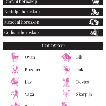
Dnevni horoskop
Nedeljni horoskop
Mesečni horoskop
Godišnji horoskop
HOROSKOP
Ovan
Bik
Blizanci
Rak
Lav
Devica
Vaga
Škorpija