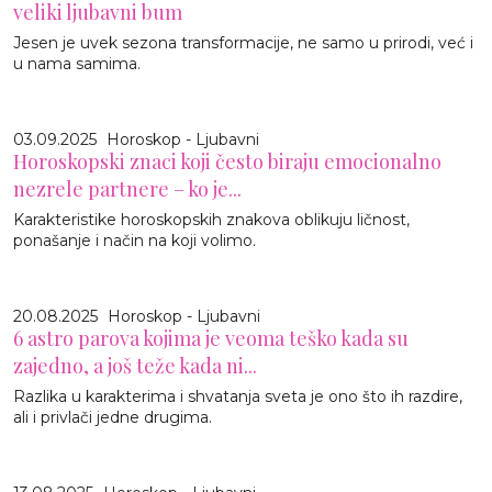
veliki ljubavni bum
Jesen je uvek sezona transformacije, ne samo u prirodi, već i
u nama samima.
03.09.2025
Horoskop - Ljubavni
Horoskopski znaci koji često biraju emocionalno
nezrele partnere – ko je...
Karakteristike horoskopskih znakova oblikuju ličnost,
ponašanje i način na koji volimo.
20.08.2025
Horoskop - Ljubavni
6 astro parova kojima je veoma teško kada su
zajedno, a još teže kada ni...
Razlika u karakterima i shvatanja sveta je ono što ih razdire,
ali i privlači jedne drugima.