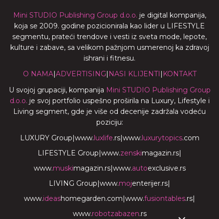
Mini STUDIO Publishing Group d.o.o.
je digital kompanija,
koja se 2009. godine pozicionirala kao lider u LIFESTYLE
segmentu, prateći trendove i vesti iz sveta mode, lepote,
kulture i zabave, sa velikom pažnjom usmerenoj ka zdravoj
ishrani i fitnesu.
O NAMA
|
ADVERTISING
|
NASI KLIJENTI
|
KONTAKT
U svojoj grupaciji, kompanija
Mini STUDIO Publishing Group
d.o.o.
je svoj portfolio uspešno proširila na Luxury, Lifestyle i
Living segment, gde je više od decenije zadržala vodeću
poziciju:
LUXURY Group
|
www.
luxlife
.rs
|
www.
luxurytopics
.com
LIFESTYLE Group
|
www.
zenski
magazin.rs
|
www.
muski
magazin.rs
|
www.
auto
exclusive.rs
LIVING Group
|
www.
moj
enterijer.rs
|
www.
ideas
homegarden.com
|
www.
fusiontables
.rs
|
www.
robotzabazen
.rs