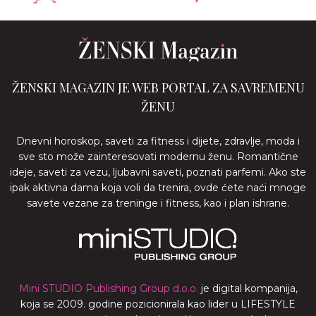
ŽENSKI MAGAZIN JE WEB PORTAL ZA SAVREMENU
ŽENU
Dnevni horoskop, saveti za fitness i dijete, zdravlje, moda i
sve sto može zainteresovati modernu ženu. Romantične
ideje, saveti za vezu, ljubavni saveti, poznati parfemi. Ako ste
ipak aktivna dama koja voli da trenira, ovde ćete naći mnoge
savete vezane za treninge i fitness, kao i plan ishrane.
Mini STUDIO Publishing Group d.o.o.
je digital kompanija,
koja se 2009. godine pozicionirala kao lider u LIFESTYLE