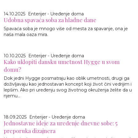
14.10.2025
Enterijer - Uređenje doma
Udobna spavaća soba za hladne dane
Spavaća soba je mnogo više od mesta za spavanje, ona je
naša mala oaza mira.
10.10.2025
Enterijer - Uređenje doma
Kako uklopiti dansku umetnost Hygge u svom
domu?
Dok jedni Hygge posmatraju kao oblik umetnosti, drugi ga
doživljavaju kao jednostavan koncept koji život čini vedrijim i
lepšim. Ako pri uređenju svog životnog okruženja želite da u
njemu...
18.09.2025
Enterijer - Uređenje doma
Jednostavne ideje za uređenje dnevne sobe: 5
preporuka dizajnera