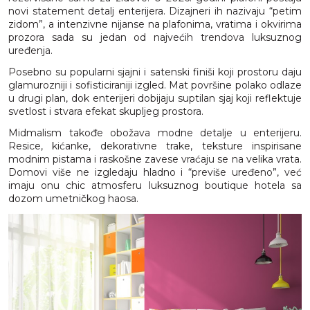
novi statement detalj enterijera. Dizajneri ih nazivaju “petim
zidom”, a intenzivne nijanse na plafonima, vratima i okvirima
prozora sada su jedan od najvećih trendova luksuznog
uređenja.
Posebno su popularni sjajni i satenski finiši koji prostoru daju
glamurozniji i sofisticiraniji izgled. Mat površine polako odlaze
u drugi plan, dok enterijeri dobijaju suptilan sjaj koji reflektuje
svetlost i stvara efekat skupljeg prostora.
Midmalism takođe obožava modne detalje u enterijeru.
Resice, kićanke, dekorativne trake, teksture inspirisane
modnim pistama i raskošne zavese vraćaju se na velika vrata.
Domovi više ne izgledaju hladno i “previše uređeno”, već
imaju onu chic atmosferu luksuznog boutique hotela sa
dozom umetničkog haosa.