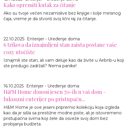
Kako opremiti kutak za čitanje
Ako su tvoje večeri nezamislive bez knjige i šolje mirisnog
čaja, vreme je da stvoriš svoj lični raj za čitanje.
22.10.2025
Enterijer - Uređenje doma
6 trikova da iznajmljeni stan zaista postane vaše
cozy utočište
Iznajmili ste stan, ali vam deluje kao da živite u Airbnb-u koji
ste predugo zadržali? Nema panike!
16.10.2025
Enterijer - Uređenje doma
H&M Home donosi jesen 70-ih u vaš dom –
luksuzni enterijer po pristupačn...
H&M Home je ove jeseni pripremio kolekciju koja izgleda
kao da je sišla sa prestižne modne piste, ali je istovremeno
pristupačna svima koji žele da osveže svoj dom bez
probijanja budžeta.