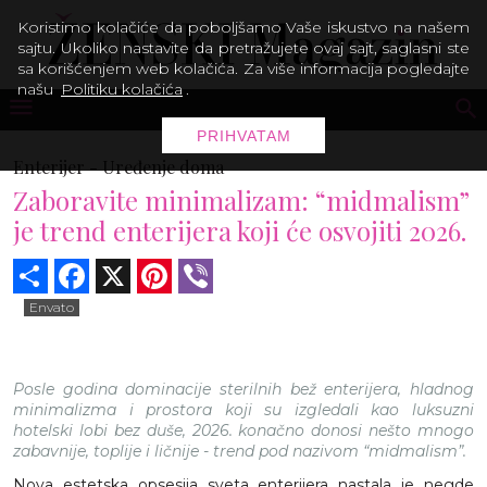
Koristimo kolačiće da poboljšamo Vaše iskustvo na našem
sajtu. Ukoliko nastavite da pretražujete ovaj sajt, saglasni ste
sa korišćenjem web kolačića. Za više informacija pogledajte
našu
Politiku kolačića
.
PRIHVATAM
Enterijer -
Uređenje doma
Zaboravite minimalizam: “midmalism”
je trend enterijera koji će osvojiti 2026.
Share
Facebook
X
Pinterest
Viber
Envato
Posle godina dominacije sterilnih bež enterijera, hladnog
minimalizma i prostora koji su izgledali kao luksuzni
hotelski lobi bez duše, 2026. konačno donosi nešto mnogo
zabavnije, toplije i ličnije - trend pod nazivom “midmalism”.
Nova estetska opsesija sveta enterijera nastala je negde