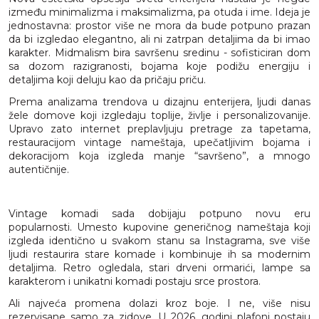
između minimalizma i maksimalizma, pa otuda i ime. Ideja je
jednostavna: prostor više ne mora da bude potpuno prazan
da bi izgledao elegantno, ali ni zatrpan detaljima da bi imao
karakter. Midmalism bira savršenu sredinu - sofisticiran dom
sa dozom razigranosti, bojama koje podižu energiju i
detaljima koji deluju kao da pričaju priču.
Prema analizama trendova u dizajnu enterijera, ljudi danas
žele domove koji izgledaju toplije, življe i personalizovanije.
Upravo zato internet preplavljuju pretrage za tapetama,
restauracijom vintage nameštaja, upečatljivim bojama i
dekoracijom koja izgleda manje “savršeno”, a mnogo
autentičnije.
Vintage komadi sada dobijaju potpuno novu eru
popularnosti. Umesto kupovine generičnog nameštaja koji
izgleda identično u svakom stanu sa Instagrama, sve više
ljudi restaurira stare komade i kombinuje ih sa modernim
detaljima. Retro ogledala, stari drveni ormarići, lampe sa
karakterom i unikatni komadi postaju srce prostora.
Ali najveća promena dolazi kroz boje. I ne, više nisu
rezervisane samo za zidove. U 2026. godini plafoni postaju