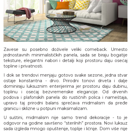
Zavese su posebno doživele veliki comeback. Umesto
jednostavnih minimalističkih panela, sada se biraju bogatije
teksture, elegantni nabori i detalji koji prostoru daju osećaj
topline i privatnosti.
I dok se trendovi menjaju gotovo svake sezone, jedna stvar
ostaje konstantna - drvo. Prirodni tonovi drveta i dalje
dominiraju luksuznim enterijerima jer prostoru daju dubinu,
toplinu i osećaj bezvremenske elegancije. Od drvenih
podova i plafonskih panela do rustičnih polica i nameštaja,
upravo taj prirodni balans sprečava midmalism da pređe
granicu i sklizne u potpuni maksimalizam.
U suštini, midmalism nije samo trend dekoracije - to je
odgovor na godine savršeno “sterilnih” prostora. Novi luksuz
sada izgleda mnogo opuštenije, toplije i ličnije. Dom više nije