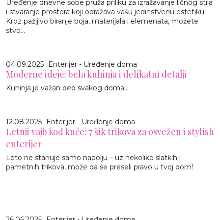
Uređenje dnevne sobe pruža priliku za izražavanje ličnog stila
i stvaranje prostora koji odražava vašu jedinstvenu estetiku.
Kroz pažljivo biranje boja, materijala i elemenata, možete
stvo...
04.09.2025
Enterijer - Uređenje doma
Moderne ideje: bela kuhinja i delikatni detalji
Kuhinja je važan deo svakog doma...
12.08.2025
Enterijer - Uređenje doma
Letnji vajb kod kuće: 7 šik trikova za osvežen i stylish
enterijer
Leto ne stanuje samo napolju – uz nekoliko slatkih i
pametnih trikova, može da se preseli pravo u tvoj dom!
26.06.2025
Enterijer - Uređenje doma