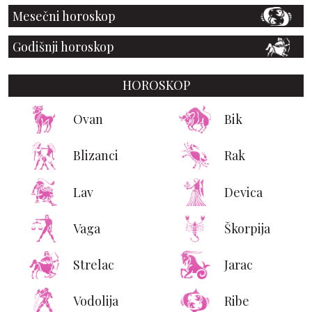
Mesečni horoskop
Godišnji horoskop
HOROSKOP
Ovan
Bik
Blizanci
Rak
Lav
Devica
Vaga
Škorpija
Strelac
Jarac
Vodolija
Ribe