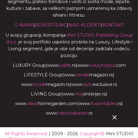
segmentu, prateći trendove i vesti iz sveta mode, lepote,
kulture i zabave, sa velikom pažnjom usmerenoj ka zdravoj
ishrani i fitnesu.
O NAMA
|
ADVERTISING
|
NASI KLIJENTI
|
KONTAKT
U svojoj grupaciji, kompanija
Mini STUDIO Publishing Group
d.o.o.
je svoj portfolio uspešno proširila na Luxury, Lifestyle i
Living segment, gde je više od decenije zadržala vodeću
poziciju:
LUXURY Group
|
www.
luxlife
.rs
|
www.
luxurytopics
.com
LIFESTYLE Group
|
www.
zenski
magazin.rs
|
www.
muski
magazin.rs
|
www.
auto
exclusive.rs
LIVING Group
|
www.
moj
enterijer.rs
|
www.
ideas
homegarden.com
|
www.
fusiontables
.rs
|
www.
robotzabazen
.rs
All Rights Reserved.
| 2009 - 2026.
Copyright©
Mini STUDIO