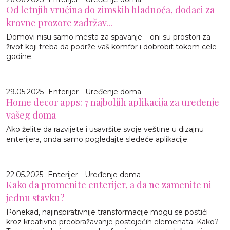
Od letnjih vrućina do zimskih hladnoća, dodaci za
krovne prozore zadržav...
Domovi nisu samo mesta za spavanje – oni su prostori za
život koji treba da podrže vaš komfor i dobrobit tokom cele
godine.
29.05.2025
Enterijer - Uređenje doma
Home decor apps: 7 najboljih aplikacija za uređenje
vašeg doma
Ako želite da razvijete i usavršite svoje veštine u dizajnu
enterijera, onda samo pogledajte sledeće aplikacije.
22.05.2025
Enterijer - Uređenje doma
Kako da promenite enterijer, a da ne zamenite ni
jednu stavku?
Ponekad, najinspirativnije transformacije mogu se postići
kroz kreativno preobražavanje postojećih elemenata. Kako?