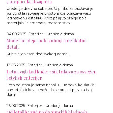
5 preporuka dizajnera
Uređenje dnevne sobe pruža priliku za izražavanje
ličnog stila i stvaranje prostora koji odražava vašu
jedinstvenu estetiku. Kroz pažljivo biranje boja,
materijala i elemenata, možete stvo...
04.09.2025
Enterijer - Uređenje doma
Moderne ideje: bela kuhinja i delikatni
detalji
Kuhinja je važan deo svakog doma...
12.08.2025
Enterijer - Uređenje doma
Letnji vajb kod kuće: 7 šik trikova za osvežen
i stylish enterijer
Leto ne stanuje samo napolju – uz nekoliko slatkih i
pametnih trikova, može da se preseli pravo u tvoj
dom!
26.06.2025
Enterijer - Uređenje doma
Od letnjih vrućina do zimskih hladnoća,