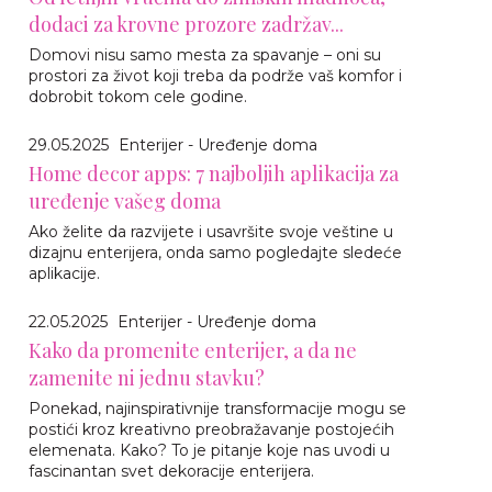
dodaci za krovne prozore zadržav...
Domovi nisu samo mesta za spavanje – oni su
prostori za život koji treba da podrže vaš komfor i
dobrobit tokom cele godine.
29.05.2025
Enterijer - Uređenje doma
Home decor apps: 7 najboljih aplikacija za
uređenje vašeg doma
Ako želite da razvijete i usavršite svoje veštine u
dizajnu enterijera, onda samo pogledajte sledeće
aplikacije.
22.05.2025
Enterijer - Uređenje doma
Kako da promenite enterijer, a da ne
zamenite ni jednu stavku?
Ponekad, najinspirativnije transformacije mogu se
postići kroz kreativno preobražavanje postojećih
elemenata. Kako? To je pitanje koje nas uvodi u
fascinantan svet dekoracije enterijera.