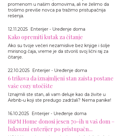
promenom u našim domovima, ali ne želimo da
trošimo previše novca pa tražimo pristupačnija
rešenja.
12.11.2025
Enterijer - Uređenje doma
Kako opremiti kutak za čitanje
Ako su tvoje večeri nezamislive bez knjige i šolje
mirisnog čaja, vreme je da stvoriš svoj lični raj za
čitanje.
22.10.2025
Enterijer - Uređenje doma
6 trikova da iznajmljeni stan zaista postane
vaše cozy utočište
Iznajmili ste stan, ali vam deluje kao da živite u
Airbnb-u koji ste predugo zadržali? Nema panike!
16.10.2025
Enterijer - Uređenje doma
H&M Home donosi jesen 70-ih u vaš dom –
luksuzni enterijer po pristupačn...