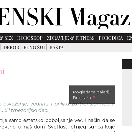
& SEX
HOROSKOP
ZDRAVLJE & FITNESS
PORODICA
E
DEKOR
FENG ŠUI
BAŠTA
ni
Pogledajte galeriju
Broj slika:
5
osveženje, vedrinu i priliku za transformaciju
i i trpezarijski deo.
ije samo estetsko poboljšanje već i način da se
ektno u naš dom. Svetlost letnjeg sunca koje