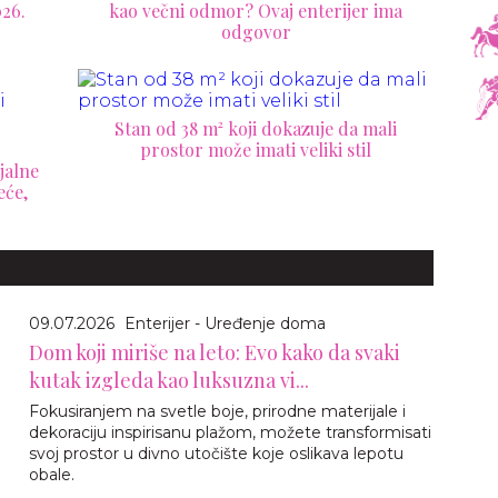
026.
kao večni odmor? Ovaj enterijer ima
odgovor
Stan od 38 m² koji dokazuje da mali
prostor može imati veliki stil
jalne
eće,
09.07.2026
Enterijer - Uređenje doma
Dom koji miriše na leto: Evo kako da svaki
kutak izgleda kao luksuzna vi...
Fokusiranjem na svetle boje, prirodne materijale i
dekoraciju inspirisanu plažom, možete transformisati
svoj prostor u divno utočište koje oslikava lepotu
obale.