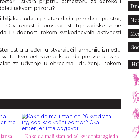
rostor i stvara prijatnu atmosferu za obroke i
Dne
doleti takvom prizoru?
i biljaka dodaju prijatan dodir prirode u prostor,
Ned
. Otvorenost i prostranost trpezarijske zone
da i udobnost tokom svakodnevnih aktivnosti
Mes
God
puštenost u uređenju, stvarajući harmoniju između
 sveta. Evo pet saveta kako da pretvorite vašu
dealan za uživanje u obrocima i druženju tokom
H
ijansa
Kako da mali stan od 26 kvadrata izgleda