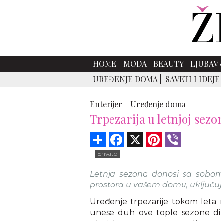
HOME
MODA
BEAUTY
LJUBAV 
UREĐENJE DOMA
SAVETI I IDEJE
Enterijer -
Uređenje doma
Trpezarija u letnjoj sezo
Share
Facebook
X
Pinterest
Viber
Envato
Letnja sezona donosi sa sobom 
prostora u vašem domu, uključujuć
Uređenje trpezarije tokom leta n
unese duh ove tople sezone dir