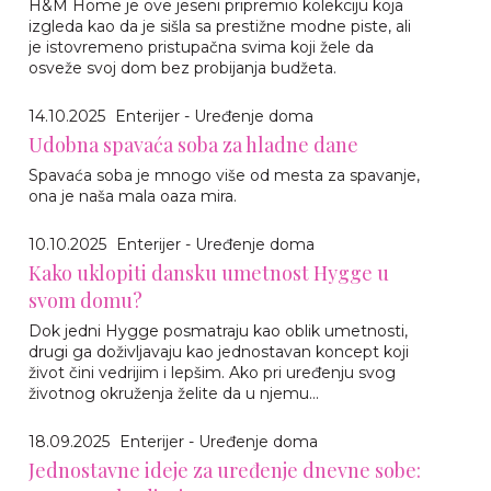
H&M Home je ove jeseni pripremio kolekciju koja
izgleda kao da je sišla sa prestižne modne piste, ali
je istovremeno pristupačna svima koji žele da
osveže svoj dom bez probijanja budžeta.
14.10.2025
Enterijer - Uređenje doma
Udobna spavaća soba za hladne dane
Spavaća soba je mnogo više od mesta za spavanje,
ona je naša mala oaza mira.
10.10.2025
Enterijer - Uređenje doma
Kako uklopiti dansku umetnost Hygge u
svom domu?
Dok jedni Hygge posmatraju kao oblik umetnosti,
drugi ga doživljavaju kao jednostavan koncept koji
život čini vedrijim i lepšim. Ako pri uređenju svog
životnog okruženja želite da u njemu...
18.09.2025
Enterijer - Uređenje doma
Jednostavne ideje za uređenje dnevne sobe: