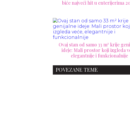
biće najveći hit u enterijerima 2
Ovaj stan od samo 33 m² krije geni
ideje: Mali prostor koji izgleda v
elegantnije i funkcionalnije
POVEZANE TEME