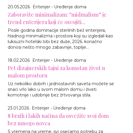
20.05.2026
Enterijer - Uređenje doma
Zaboravite minimalizam: “midmalism” je
trend enterijera koji će osvojiti...
Posle godina dominacije sterilnih bež enterijera,
hladnog minimalizma i prostora koji su izgledali kao
luksuzni hotelski lobi bez duše, 2026. konačno
donosi nešto mnogo zabavnije, toplije...
18.02.2026
Enterijer - Uređenje doma
Pet dizajnerskih tajni za komotan život u
malom prostoru
Uz nekoliko dobrih i jednostavnih saveta možete se
snaći vrlo lako u svom malom domu i živeti
komotnije i udobnije bez žrtvovanja stila.
23.01.2026
Enterijer - Uređenje doma
8 brzih i lakih načina da osvežite svoj dom
bez mnogo novca
S vremena na vreme, svi osećamo potrebu za