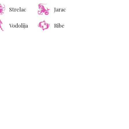
Strelac
Jarac
Vodolija
Ribe