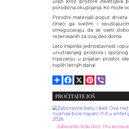
ulazi kroz prozore osvetljava p
porodična okupljanja. Ko može o
Prirodni materijali poput drveta 
čineći ga svežim i opuštajućim
omogućavaju da se oseti slobo
rezervisanih za ovaj deo doma.
Leto inspiriše jednostavnost i o
unutrašnjeg prostora i spoljnog
trpezariju u prijatan prostor i
toplih letnjih dana!
Share
Facebook
X
Pinterest
Viber
PROČITAJTE JOŠ
Zaboravite belu i bež: Ova nežna n