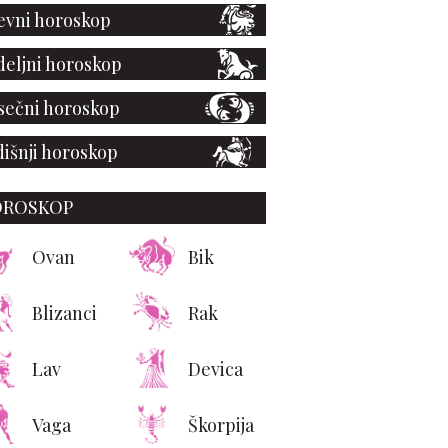
vni horoskop
eljni horoskop
ečni horoskop
išnji horoskop
OROSKOP
Ovan
Bik
Blizanci
Rak
Lav
Devica
Vaga
Škorpija