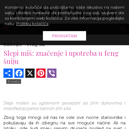
Koristimo kolačiće da poboljšamo Vaše iskustvo na našem
sajtu. Ukoliko nastavite da pretražujete ovaj sajt, saglasni ste
sa korišćenjem web kolačića. Za više informacija pogledajte
našu
Politiku kolačića
.
PRIHVATAM
Enterijer -
Feng šui
Slepi miš: značenje i upotreba u feng
šuiju
Share
Facebook
X
Pinterest
Viber
Envato
Slepi miševi su uglavnom povezani sa zlim duhovima i
manifestacijama tamnih zlih sila.
Zbog toga mnogi od nas ne vole ove noćne stanovnike i
pokušavaju da ih izbegnu na sve moguće načine. Ali na
Istoku, gde ljudi imaju sasvim drugačiji pogled na svet i