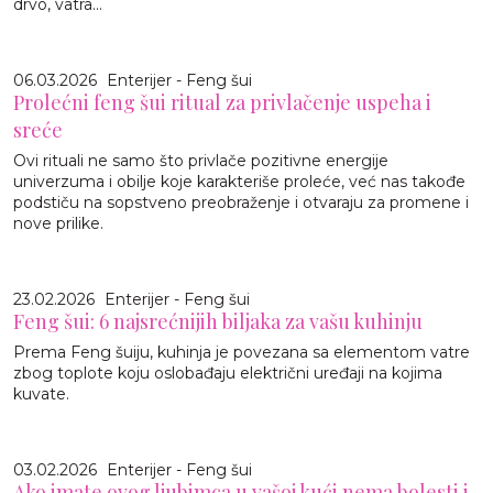
drvo, vatra...
06.03.2026
Enterijer - Feng šui
Prolećni feng šui ritual za privlačenje uspeha i
sreće
Ovi rituali ne samo što privlače pozitivne energije
univerzuma i obilje koje karakteriše proleće, već nas takođe
podstiču na sopstveno preobraženje i otvaraju za promene i
nove prilike.
23.02.2026
Enterijer - Feng šui
Feng šui: 6 najsrećnijih biljaka za vašu kuhinju
Prema Feng šuiju, kuhinja je povezana sa elementom vatre
zbog toplote koju oslobađaju električni uređaji na kojima
kuvate.
03.02.2026
Enterijer - Feng šui
Ako imate ovog ljubimca u vašoj kući nema bolesti i