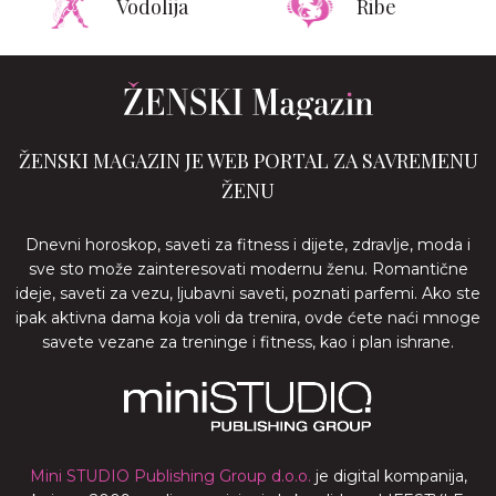
Vodolija
Ribe
ŽENSKI MAGAZIN JE WEB PORTAL ZA SAVREMENU
ŽENU
Dnevni horoskop, saveti za fitness i dijete, zdravlje, moda i
sve sto može zainteresovati modernu ženu. Romantične
ideje, saveti za vezu, ljubavni saveti, poznati parfemi. Ako ste
ipak aktivna dama koja voli da trenira, ovde ćete naći mnoge
savete vezane za treninge i fitness, kao i plan ishrane.
Mini STUDIO Publishing Group d.o.o.
je digital kompanija,