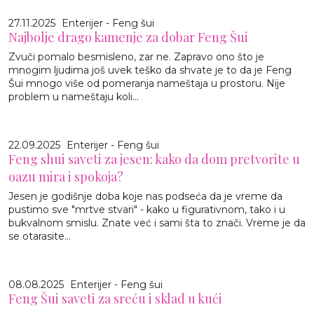
27.11.2025
Enterijer - Feng šui
Najbolje drago kamenje za dobar Feng Šui
Zvuči pomalo besmisleno, zar ne. Zapravo ono što je
mnogim ljudima još uvek teško da shvate je to da je Feng
Šui mnogo više od pomeranja nameštaja u prostoru. Nije
problem u nameštaju koli...
22.09.2025
Enterijer - Feng šui
Feng shui saveti za jesen: kako da dom pretvorite u
oazu mira i spokoja?
Jesen je godišnje doba koje nas podseća da je vreme da
pustimo sve "mrtve stvari" - kako u figurativnom, tako i u
bukvalnom smislu. Znate već i sami šta to znači. Vreme je da
se otarasite...
08.08.2025
Enterijer - Feng šui
Feng Šui saveti za sreću i sklad u kući