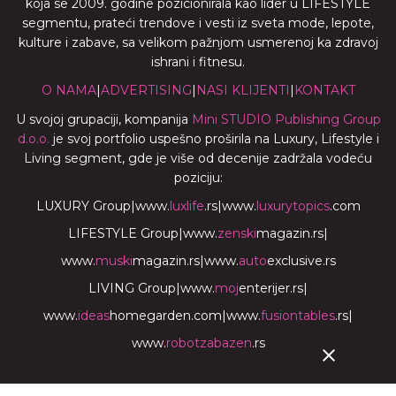
koja se 2009. godine pozicionirala kao lider u LIFESTYLE
segmentu, prateći trendove i vesti iz sveta mode, lepote,
kulture i zabave, sa velikom pažnjom usmerenoj ka zdravoj
ishrani i fitnesu.
O NAMA
|
ADVERTISING
|
NASI KLIJENTI
|
KONTAKT
U svojoj grupaciji, kompanija
Mini STUDIO Publishing Group
d.o.o.
je svoj portfolio uspešno proširila na Luxury, Lifestyle i
Living segment, gde je više od decenije zadržala vodeću
poziciju:
LUXURY Group
|
www.
luxlife
.rs
|
www.
luxurytopics
.com
LIFESTYLE Group
|
www.
zenski
magazin.rs
|
www.
muski
magazin.rs
|
www.
auto
exclusive.rs
LIVING Group
|
www.
moj
enterijer.rs
|
www.
ideas
homegarden.com
|
www.
fusiontables
.rs
|
www.
robotzabazen
.rs