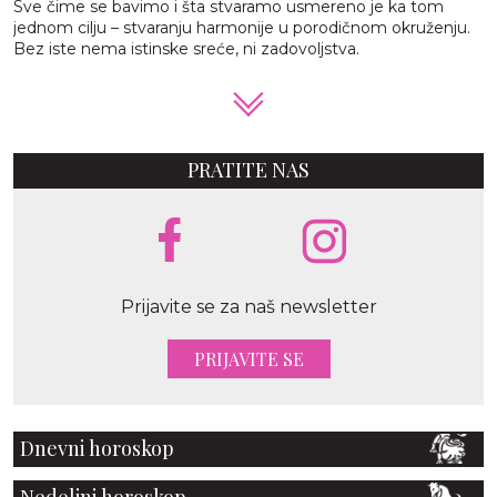
Sve čime se bavimo i šta stvaramo usmereno je ka tom
jednom cilju – stvaranju harmonije u porodičnom okruženju.
Bez iste nema istinske sreće, ni zadovoljstva.
PRATITE NAS
Prijavite se za naš newsletter
PRIJAVITE SE
Dnevni horoskop