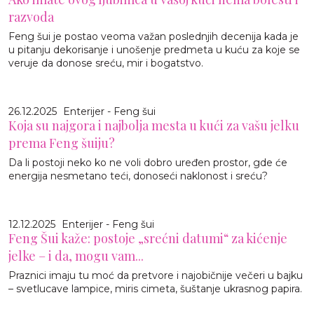
razvoda
Feng šui je postao veoma važan poslednjih decenija kada je
u pitanju dekorisanje i unošenje predmeta u kuću za koje se
veruje da donose sreću, mir i bogatstvo.
26.12.2025
Enterijer - Feng šui
Koja su najgora i najbolja mesta u kući za vašu jelku
prema Feng šuiju?
Da li postoji neko ko ne voli dobro uređen prostor, gde će
energija nesmetano teći, donoseći naklonost i sreću?
12.12.2025
Enterijer - Feng šui
Feng Šui kaže: postoje „srećni datumi“ za kićenje
jelke – i da, mogu vam...
Praznici imaju tu moć da pretvore i najobičnije večeri u bajku
– svetlucave lampice, miris cimeta, šuštanje ukrasnog papira.