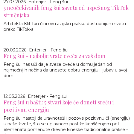
27.03.2026
Enterijer - Feng šui
5 neočekivanih feng šui saveta od uspešnog TikTok
stručnjaka
Arhitekta Klif Tan čini ovu azijsku praksu dostupnijom svetu
preko TikTok-a.
20.03.2026
Enterijer - Feng šui
Feng šui - najbolje vrste cveća za vaš dom
Feng šui nas uči da je sveže cveće u domu jedan od
najmoćnijih načina da unesete dobru energiju i ljubav u svoj
dom.
12.03.2026
Enterijer - Feng šui
Feng šui u bašti: 5 stvari koje će doneti sreću i
pozitivnu energiju
Feng šui nastoji da uravnoteži i pozove pozitivnu či (energiju)
u naše živote, što se uglavnom postiže korišćenjem pet
elemenata pomenute drevne kineske tradicionalne prakse -