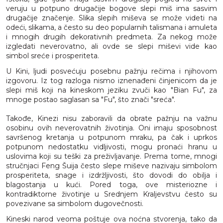
veruju u potpuno drugačije bogove slepi miš ima sasvim
drugačije značenje. Slika slepih miševa se može videti na
odeći, slikama, a često su deo popularnih talismana i amuleta
i mnogih drugih dekorativnih predmeta. Za nekog može
izgledati neverovatno, ali ovde se slepi miševi vide kao
simbol sreće i prosperiteta.
U Kini, ljudi posvećuju posebnu pažnju rečima i njihovom
izgovoru. Iz tog razloga nismo iznenađeni činjenicom da je
slepi miš koji na kineskom jeziku zvuči kao "Bian Fu", za
mnoge postao saglasan sa "Fu", što znači "sreća".
Takođe, Kinezi nisu zaboravili da obrate pažnju na važnu
osobinu ovih neverovatnih životinja. Oni imaju sposobnost
savršenog kretanja u potpunom mraku, pa čak i uprkos
potpunom nedostatku vidljivosti, mogu pronaći hranu u
uslovima koji su teški za preživljavanje. Prema tome, mnogi
stručnjaci Feng Šuija često slepe miševe nazivaju simbolom
prosperiteta, snage i izdržljivosti, što dovodi do obilja i
blagostanja u kući. Pored toga, ove misteriozne i
kontradiktorne životinje u Srednjem Kraljevstvu često su
povezivane sa simbolom dugovečnosti.
Kineski narod veoma poštuje ova noćna stvorenja, tako da