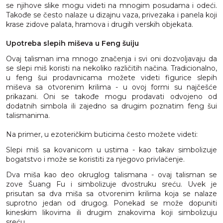
se njihove slike mogu videti na mnogim posudama i odeći.
Takođe se često nalaze u dizajnu vaza, privezaka i panela koji
krase zidove palata, hramova i drugih verskih objekata.
Upotreba slepih miševa u Feng šuiju
Ovaj talisman ima mnogo značenja i svi oni dozvoljavaju da
se slepi miš koristi na nekoliko različitih načina. Tradicionalno,
u feng šui prodavnicama možete videti figurice slepih
miševa sa otvorenim krilima - u ovoj formi su najčešće
prikazani. Oni se takođe mogu prodavati odvojeno od
dodatnih simbola ili zajedno sa drugim poznatim feng šui
talismanima.
Na primer, u ezoteričkim buticima često možete videti:
Slepi miš sa kovanicom u ustima - kao takav simbolizuje
bogatstvo i može se koristiti za njegovo privlačenje.
Dva miša kao deo okruglog talismana - ovaj talisman ​​se
zove Šuang Fu i simbolizuje dvostruku sreću. Uvek je
prisutan sa dva miša sa otvorenim krilima koja se nalaze
suprotno jedan od drugog. Ponekad se može dopuniti
kineskim likovima ili drugim znakovima koji simbolizuju
sreću.