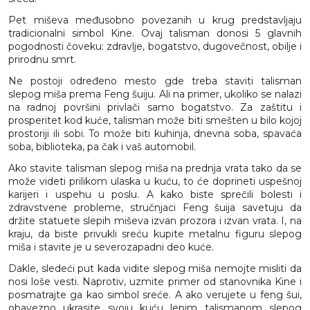
Pet miševa međusobno povezanih u krug predstavljaju
tradicionalni simbol Kine. Ovaj talisman donosi 5 glavnih
pogodnosti čoveku: zdravlje, bogatstvo, dugovečnost, obilje i
prirodnu smrt.
Ne postoji određeno mesto gde treba staviti talisman
slepog miša prema Feng šuiju. Ali na primer, ukoliko se nalazi
na radnoj površini privlači samo bogatstvo. Za zaštitu i
prosperitet kod kuće, talisman može biti smešten u bilo kojoj
prostoriji ili sobi. To može biti kuhinja, dnevna soba, spavaća
soba, biblioteka, pa čak i vaš automobil.
Ako stavite talisman slepog miša na prednja vrata tako da se
može videti prilikom ulaska u kuću, to će doprineti uspešnoj
karijeri i uspehu u poslu. A kako biste sprečili bolesti i
zdravstvene probleme, stručnjaci Feng šuija savetuju da
držite statuete slepih miševa izvan prozora i izvan vrata. I, na
kraju, da biste privukli sreću kupite metalnu figuru slepog
miša i stavite je u severozapadni deo kuće.
Dakle, sledeći put kada vidite slepog miša nemojte misliti da
nosi loše vesti. Naprotiv, uzmite primer od stanovnika Kine i
posmatrajte ga kao simbol sreće. A ako verujete u feng šui,
obavezno ukrasite svoju kuću lepim talismanom slepog