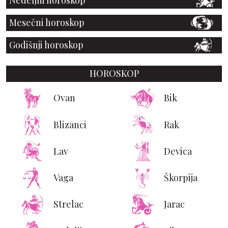
Nedeljni horoskop
Mesečni horoskop
Godišnji horoskop
HOROSKOP
Ovan
Bik
Blizanci
Rak
Lav
Devica
Vaga
Škorpija
Strelac
Jarac