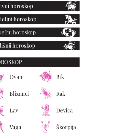
vni horoskop
eljni horoskop
ečni horoskop
išnji horoskop
OROSKOP
Ovan
Bik
Blizanci
Rak
Lav
Devica
Vaga
Škorpija