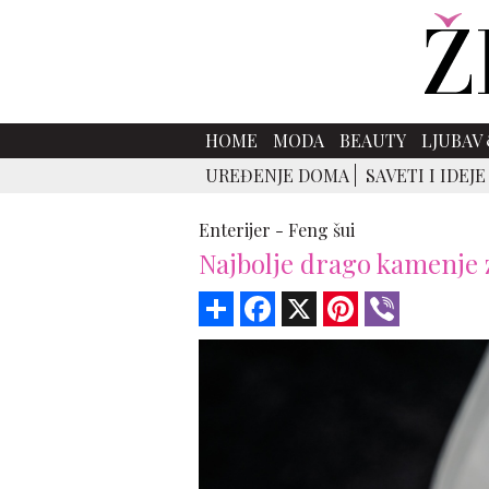
HOME
MODA
BEAUTY
LJUBAV 
UREĐENJE DOMA
SAVETI I IDEJE
Enterijer -
Feng šui
Najbolje drago kamenje 
Share
Facebook
X
Pinterest
Viber