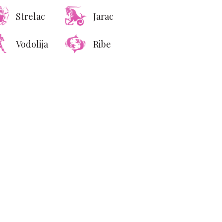
Strelac
Jarac
Vodolija
Ribe
n, narandža i maslina: