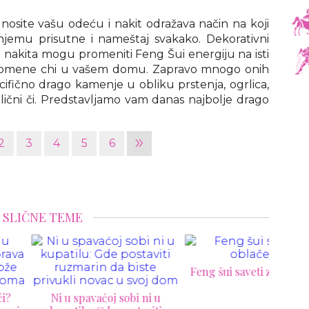
 nosite vašu odeću i nakit odražava način na koji
njemu prisutne i nameštaj svakako. Dekorativni
 nakita mogu promeniti Feng Šui energiju na isti
 promene chi u vašem domu. Zapravo mnogo onih
cifično drago kamenje u obliku prstenja, ogrlica,
 lični či. Predstavljamo vam danas najbolje drago
»
2
3
4
5
6
SLIČNE TEME
Feng šui saveti za oblačenje
 u spavaćoj sobi ni u
Limu