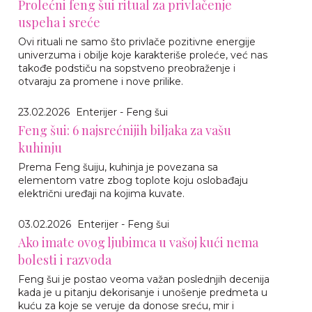
Prolećni feng šui ritual za privlačenje
uspeha i sreće
Ovi rituali ne samo što privlače pozitivne energije
univerzuma i obilje koje karakteriše proleće, već nas
takođe podstiču na sopstveno preobraženje i
otvaraju za promene i nove prilike.
23.02.2026
Enterijer - Feng šui
Feng šui: 6 najsrećnijih biljaka za vašu
kuhinju
Prema Feng šuiju, kuhinja je povezana sa
elementom vatre zbog toplote koju oslobađaju
električni uređaji na kojima kuvate.
03.02.2026
Enterijer - Feng šui
Ako imate ovog ljubimca u vašoj kući nema
bolesti i razvoda
Feng šui je postao veoma važan poslednjih decenija
kada je u pitanju dekorisanje i unošenje predmeta u
kuću za koje se veruje da donose sreću, mir i