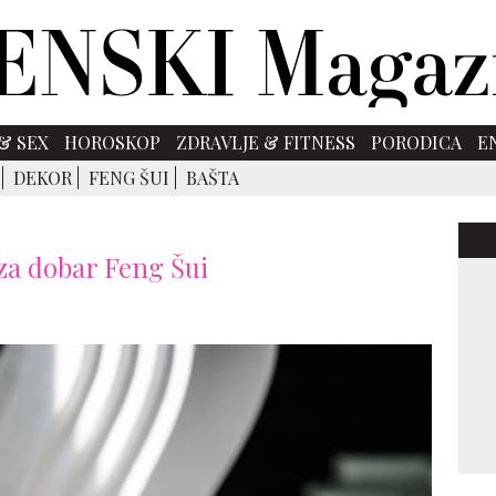
& SEX
HOROSKOP
ZDRAVLJE & FITNESS
PORODICA
E
DEKOR
FENG ŠUI
BAŠTA
za dobar Feng Šui