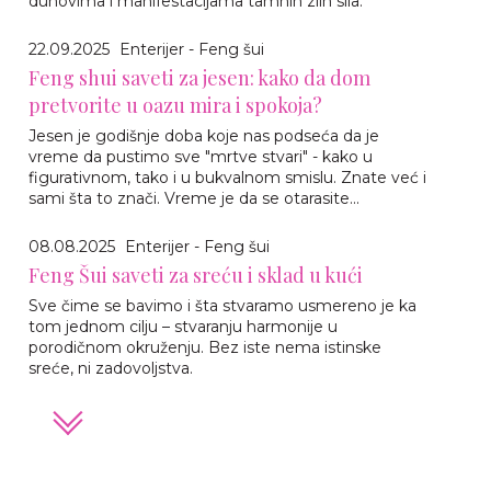
duhovima i manifestacijama tamnih zlih sila.
22.09.2025
Enterijer - Feng šui
Feng shui saveti za jesen: kako da dom
pretvorite u oazu mira i spokoja?
Jesen je godišnje doba koje nas podseća da je
vreme da pustimo sve "mrtve stvari" - kako u
figurativnom, tako i u bukvalnom smislu. Znate već i
sami šta to znači. Vreme je da se otarasite...
08.08.2025
Enterijer - Feng šui
Feng Šui saveti za sreću i sklad u kući
Sve čime se bavimo i šta stvaramo usmereno je ka
tom jednom cilju – stvaranju harmonije u
porodičnom okruženju. Bez iste nema istinske
sreće, ni zadovoljstva.