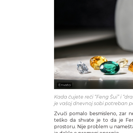
Envato
Kada čujete reči “Feng Šui” i “dr
je vašoj dnevnoj sobi potreban 
Zvuči pomalo besmisleno, zar n
teško da shvate je to da je F
prostoru. Nije problem u nameštaj