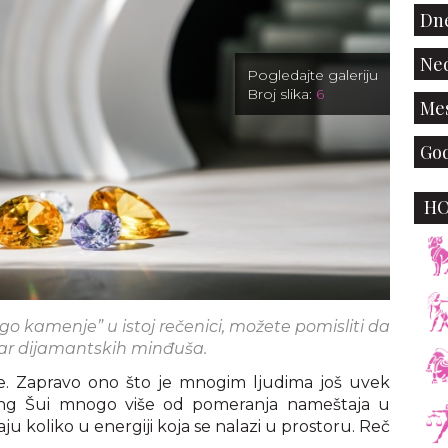
Dne
Ned
Pogledajte galeriju
Broj slika:
6
Mes
God
H
ago kamenje” u istoj rečenici, možete pomisliti da
par dijamantskih minđuša.
e. Zapravo ono što je mnogim ljudima još uvek
eng Šui mnogo više od pomeranja nameštaja u
u koliko u energiji koja se nalazi u prostoru. Reč