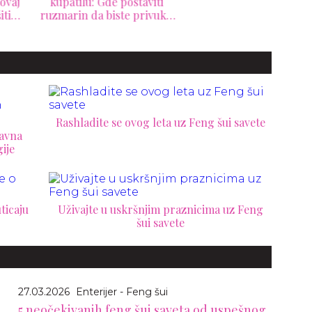
patilu: Gde postaviti
med
arin da biste privukli
novac u svoj dom
Rashladite se ovog leta uz Feng šui savete
tavna
ije
ticaju
Uživajte u uskršnjim praznicima uz Feng
šui savete
27.03.2026
Enterijer - Feng šui
5 neočekivanih feng šui saveta od uspešnog