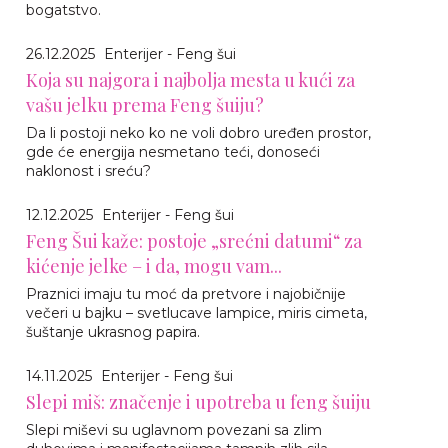
bogatstvo.
26.12.2025
Enterijer - Feng šui
Koja su najgora i najbolja mesta u kući za
vašu jelku prema Feng šuiju?
Da li postoji neko ko ne voli dobro uređen prostor,
gde će energija nesmetano teći, donoseći
naklonost i sreću?
12.12.2025
Enterijer - Feng šui
Feng Šui kaže: postoje „srećni datumi“ za
kićenje jelke – i da, mogu vam...
Praznici imaju tu moć da pretvore i najobičnije
večeri u bajku – svetlucave lampice, miris cimeta,
šuštanje ukrasnog papira.
14.11.2025
Enterijer - Feng šui
Slepi miš: značenje i upotreba u feng šuiju
Slepi miševi su uglavnom povezani sa zlim