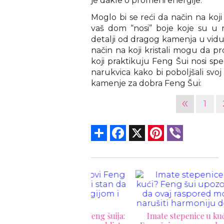
je dakle o promeni energije.
Moglo bi se reći da način na koji
vaš dom “nosi” boje koje su u 
detalji od dragog kamenja u vidu
način na koji kristali mogu da
koji praktikuju Feng Šui nosi spe
narukvica kako bi poboljšali svoj
kamenje za dobra Feng Šui:
«
1
Share
Facebook
X
Pinterest
Viber
čni trikovi Feng šuija:
Imate stepenice u kući?
Ni