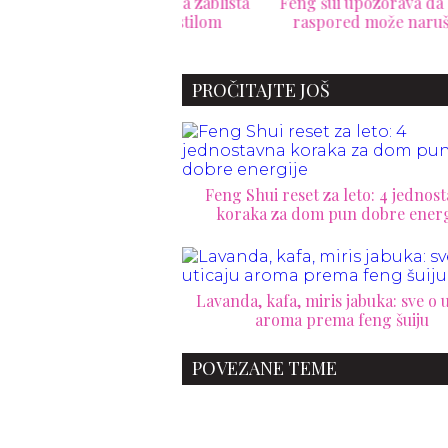
o mali stan da zablista
Feng šui upozorava da ovaj
ku
energijom i stilom
raspored može narušiti
ruzm
harmoniju doma
PROČITAJTE JOŠ
Feng Shui reset za leto: 4 jednos
koraka za dom pun dobre energ
Lavanda, kafa, miris jabuka: sve o u
aroma prema feng šuiju
POVEZANE TEME