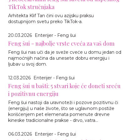
TikTok stručnjaka
Arhitekta Klif Tan čini ovu azijsku praksu
dostupnijom svetu preko TikTok-a.
20.03.2026
Enterijer - Feng šui
Feng šui - najbolje vrste cveća za vaš dom
Feng šui nas uči da je sveže cveće u domu jedan od
najmoćnijih načina da unesete dobru energiju i
ljubav u svoj dom.
12.03.2026
Enterijer - Feng šui
Feng šui u bašti: 5 stvari koje će doneti sreću
i pozitivnu energiju
Feng šui nastoji da uravnoteži i pozove pozitivnu či
(energiju) u naše živote, što se uglavnom postiže
korišćenjem pet elemenata pomenute drevne
kineske tradicionalne prakse - drvo, vatra...
06.03.2026
Enterijer - Feng šui