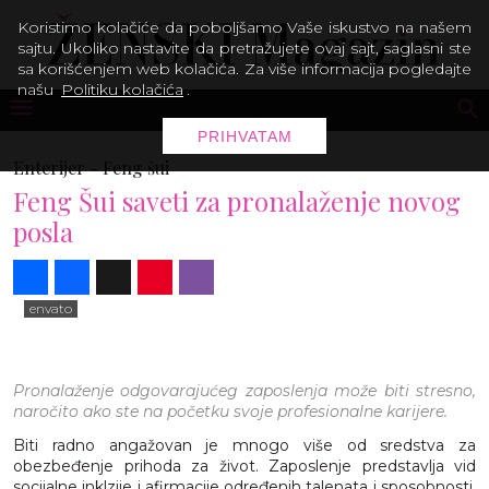
Koristimo kolačiće da poboljšamo Vaše iskustvo na našem
sajtu. Ukoliko nastavite da pretražujete ovaj sajt, saglasni ste
sa korišćenjem web kolačića. Za više informacija pogledajte
našu
Politiku kolačića
.
PRIHVATAM
Enterijer -
Feng šui
Feng Šui saveti za pronalaženje novog
posla
Share
Facebook
X
Pinterest
Viber
envato
Pronalaženje odgovarajućeg zaposlenja može biti stresno,
naročito ako ste na početku svoje profesionalne karijere.
Biti radno angažovan je mnogo više od sredstva za
obezbeđenje prihoda za život. Zaposlenje predstavlja vid
socijalne inklzije i afirmacije određenih talenata i sposobnosti.