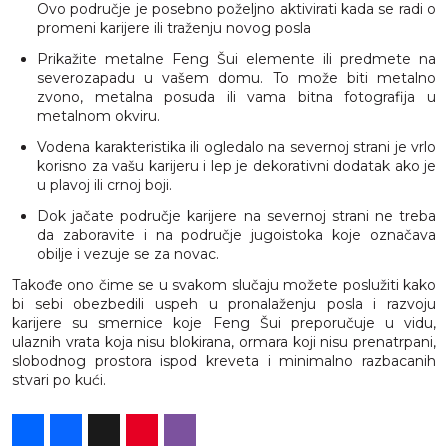
Ovo područje je posebno poželjno aktivirati kada se radi o
promeni karijere ili traženju novog posla
Prikažite metalne Feng Šui elemente ili predmete na
severozapadu u vašem domu. To može biti metalno
zvono, metalna
posuda
ili vama bitna fotografija u
metalnom okviru.
Vodena karakteristika ili ogledalo na severnoj strani je vrlo
korisno za vašu karijeru i lep je dekorativni dodatak ako je
u plavoj ili crnoj boji.
Dok jačate područje karijere na severnoj strani ne treba
da zaboravite i na područje jugoistoka koje označava
obilje i vezuje se za novac.
Takođe ono čime se u svakom slučaju možete poslužiti kako
bi sebi obezbedili uspeh u pronalaženju posla i razvoju
karijere su smernice koje Feng Šui preporučuje u vidu,
ulaznih vrata koja nisu blokirana, ormara koji nisu prenatrpani,
slobodnog prostora ispod kreveta i minimalno razbacanih
stvari po kući.
Share
Facebook
X
Pinterest
Viber