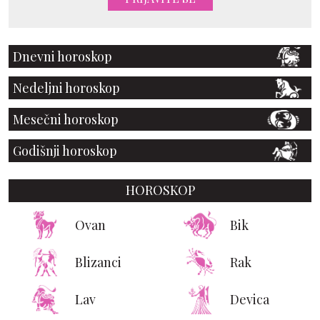
Dnevni horoskop
Nedeljni horoskop
Mesečni horoskop
Godišnji horoskop
HOROSKOP
Ovan
Bik
Blizanci
Rak
Lav
Devica