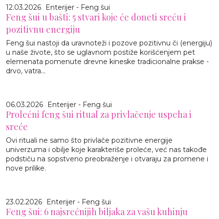
12.03.2026
Enterijer - Feng šui
Feng šui u bašti: 5 stvari koje će doneti sreću i
pozitivnu energiju
Feng šui nastoji da uravnoteži i pozove pozitivnu či (energiju)
u naše živote, što se uglavnom postiže korišćenjem pet
elemenata pomenute drevne kineske tradicionalne prakse -
drvo, vatra...
06.03.2026
Enterijer - Feng šui
Prolećni feng šui ritual za privlačenje uspeha i
sreće
Ovi rituali ne samo što privlače pozitivne energije
univerzuma i obilje koje karakteriše proleće, već nas takođe
podstiču na sopstveno preobraženje i otvaraju za promene i
nove prilike.
23.02.2026
Enterijer - Feng šui
Feng šui: 6 najsrećnijih biljaka za vašu kuhinju