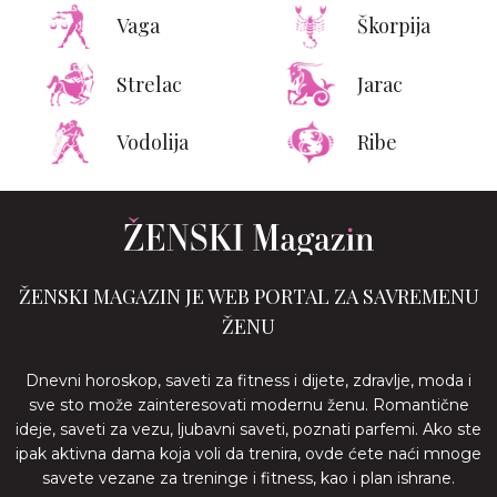
Vaga
Škorpija
Strelac
Jarac
Vodolija
Ribe
ŽENSKI MAGAZIN JE WEB PORTAL ZA SAVREMENU
ŽENU
Dnevni horoskop, saveti za fitness i dijete, zdravlje, moda i
sve sto može zainteresovati modernu ženu. Romantične
ideje, saveti za vezu, ljubavni saveti, poznati parfemi. Ako ste
ipak aktivna dama koja voli da trenira, ovde ćete naći mnoge
savete vezane za treninge i fitness, kao i plan ishrane.