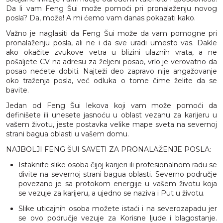
Da li vam Feng Šui može pomoći pri pronalaženju novog
posla? Da, može! A mi ćemo vam danas pokazati kako.
Važno je naglasiti da Feng Šui može da vam pomogne pri
pronalaženju posla, ali ne i da sve uradi umesto vas. Dakle
ako okačite zvukove vetra u blizini ulaznih vrata, a ne
pošaljete CV na adresu za željeni posao, vrlo je verovatno da
posao nećete dobiti. Najteži deo zapravo nije angažovanje
oko traženja posla, već odluka o tome čime želite da se
bavite.
Jedan od Feng Šui lekova koji vam može pomoći da
definišete ili unesete jasnoću u oblast vezanu za karijeru u
vašem životu, jeste postavka velike mape sveta na severnoj
strani bagua oblasti u vašem domu.
NAJBOLJI FENG ŠUI SAVETI ZA PRONALAŽENJE POSLA:
Istaknite slike osoba čijoj karijeri ili profesionalnom radu se
divite na severnoj strani bagua oblasti. Severno područje
povezano je sa protokom energije u vašem životu koja
se vezuje za karijeru, a ujedno se naziva i Put u životu.
Slike uticajnih osoba možete istaći i na severozapadu jer
se ovo područje vezuje za Korisne ljude i blagostanje.