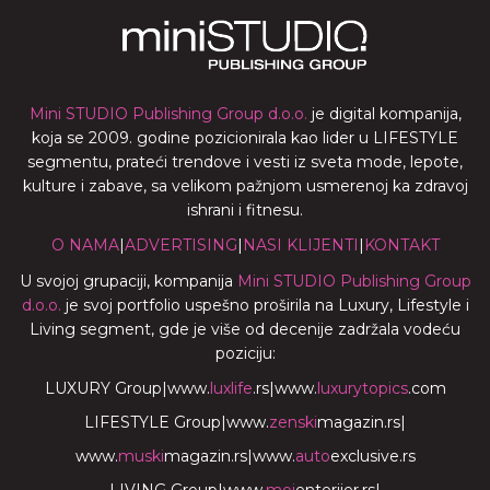
Mini STUDIO Publishing Group d.o.o.
je digital kompanija,
koja se 2009. godine pozicionirala kao lider u LIFESTYLE
segmentu, prateći trendove i vesti iz sveta mode, lepote,
kulture i zabave, sa velikom pažnjom usmerenoj ka zdravoj
ishrani i fitnesu.
O NAMA
|
ADVERTISING
|
NASI KLIJENTI
|
KONTAKT
U svojoj grupaciji, kompanija
Mini STUDIO Publishing Group
d.o.o.
je svoj portfolio uspešno proširila na Luxury, Lifestyle i
Living segment, gde je više od decenije zadržala vodeću
poziciju:
LUXURY Group
|
www.
luxlife
.rs
|
www.
luxurytopics
.com
LIFESTYLE Group
|
www.
zenski
magazin.rs
|
www.
muski
magazin.rs
|
www.
auto
exclusive.rs