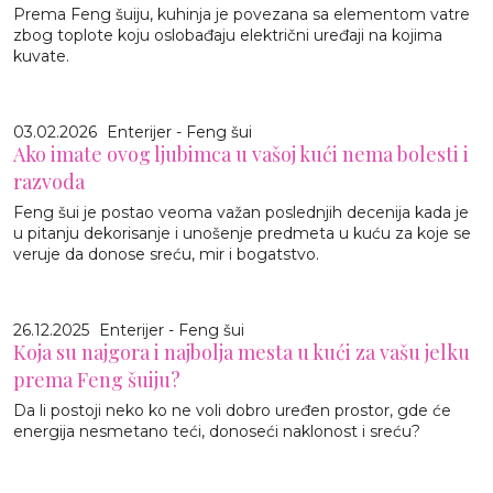
Prema Feng šuiju, kuhinja je povezana sa elementom vatre
zbog toplote koju oslobađaju električni uređaji na kojima
kuvate.
03.02.2026
Enterijer - Feng šui
Ako imate ovog ljubimca u vašoj kući nema bolesti i
razvoda
Feng šui je postao veoma važan poslednjih decenija kada je
u pitanju dekorisanje i unošenje predmeta u kuću za koje se
veruje da donose sreću, mir i bogatstvo.
26.12.2025
Enterijer - Feng šui
Koja su najgora i najbolja mesta u kući za vašu jelku
prema Feng šuiju?
Da li postoji neko ko ne voli dobro uređen prostor, gde će
energija nesmetano teći, donoseći naklonost i sreću?