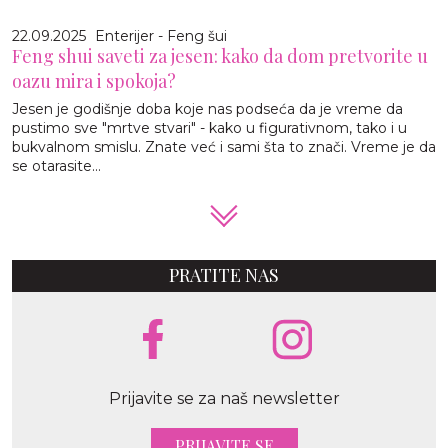
22.09.2025
Enterijer - Feng šui
Feng shui saveti za jesen: kako da dom pretvorite u
oazu mira i spokoja?
Jesen je godišnje doba koje nas podseća da je vreme da
pustimo sve "mrtve stvari" - kako u figurativnom, tako i u
bukvalnom smislu. Znate već i sami šta to znači. Vreme je da
se otarasite...
PRATITE NAS
Prijavite se za naš newsletter
PRIJAVITE SE