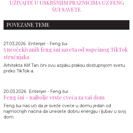
UŽIVAJTE U USKRŠNJIM PRAZNICIMA UZ FENG
ŠUI SAVETE
POVEZANE TEME
27.03.2026
Enterijer - Feng šui
5 neočekivanih feng šui saveta od uspešnog TikTok
stručnjaka
Arhitekta Klif Tan čini ovu azijsku praksu dostupnijom svetu
preko TikTok-a.
20.03.2026
Enterijer - Feng šui
Feng šui - najbolje vrste cveća za vaš dom
Feng šui nas uči da je sveže cveće u domu jedan od
najmoćnijih načina da unesete dobru energiju i ljubav u svoj
dom.