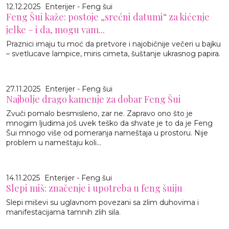
12.12.2025
Enterijer - Feng šui
Feng Šui kaže: postoje „srećni datumi“ za kićenje
jelke – i da, mogu vam...
Praznici imaju tu moć da pretvore i najobičnije večeri u bajku
– svetlucave lampice, miris cimeta, šuštanje ukrasnog papira.
27.11.2025
Enterijer - Feng šui
Najbolje drago kamenje za dobar Feng Šui
Zvuči pomalo besmisleno, zar ne. Zapravo ono što je
mnogim ljudima još uvek teško da shvate je to da je Feng
Šui mnogo više od pomeranja nameštaja u prostoru. Nije
problem u nameštaju koli...
14.11.2025
Enterijer - Feng šui
Slepi miš: značenje i upotreba u feng šuiju
Slepi miševi su uglavnom povezani sa zlim duhovima i
manifestacijama tamnih zlih sila.