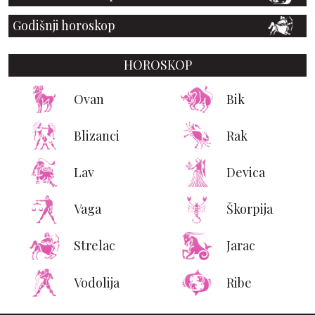
Godišnji horoskop
HOROSKOP
Ovan
Bik
Blizanci
Rak
Lav
Devica
Vaga
Škorpija
Strelac
Jarac
Vodolija
Ribe