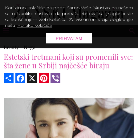
Koristimo kolačiće da poboljšamo Vaše iskustvo na našem
sajtu. Ukoliko nastavite da pretražujete ovaj sajt, saglasni ste
sa korišćenjem web kolačića. Za više informacija pogledajte
našu
Politiku kolačića
.
PRIHVATAM
Beauty -
Nega
Estetski tretmani koji su promenili sve:
šta žene u Srbiji najčešće biraju
Share
Facebook
X
Pinterest
Viber