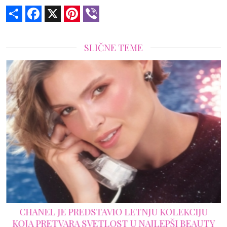
Share
Facebook
X
Pinterest
Viber
SLIČNE TEME
CHANEL JE PREDSTAVIO LETNJU KOLEKCIJU
KOJA PRETVARA SVETLOST U NAJLEPŠI BEAUTY