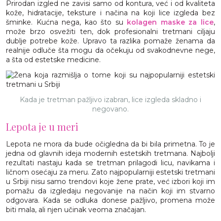
Prirodan izgled ne zavisi samo od kontura, već i od kvaliteta
kože, hidratacije, teksture i načina na koji lice izgleda bez
šminke. Kućna nega, kao što su
kolagen maske za lice
,
može brzo osvežiti ten, dok profesionalni tretmani ciljaju
dublje potrebe kože. Upravo ta razlika pomaže ženama da
realnije odluče šta mogu da očekuju od svakodnevne nege,
a šta od estetske medicine.
Kada je tretman pažljivo izabran, lice izgleda skladno i
negovano.
Lepota je u meri
Lepota ne mora da bude očigledna da bi bila primetna. To je
jedna od glavnih ideja modernih estetskih tretmana. Najbolji
rezultati nastaju kada se tretman prilagodi licu, navikama i
ličnom osećaju za meru. Zato najpopularniji estetski tretmani
u Srbiji nisu samo trendovi koje žene prate, već izbori koji im
pomažu da izgledaju negovanije na način koji im stvarno
odgovara. Kada se odluka donese pažljivo, promena može
biti mala, ali njen učinak veoma značajan.