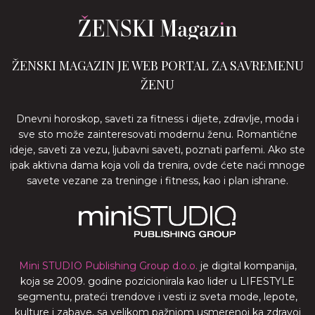
ŽENSKI MAGAZIN JE WEB PORTAL ZA SAVREMENU
ŽENU
Dnevni horoskop, saveti za fitness i dijete, zdravlje, moda i
sve sto može zainteresovati modernu ženu. Romantične
ideje, saveti za vezu, ljubavni saveti, poznati parfemi. Ako ste
ipak aktivna dama koja voli da trenira, ovde ćete naći mnoge
savete vezane za treninge i fitness, kao i plan ishrane.
Mini STUDIO Publishing Group d.o.o.
je digital kompanija,
koja se 2009. godine pozicionirala kao lider u LIFESTYLE
segmentu, prateći trendove i vesti iz sveta mode, lepote,
kulture i zabave, sa velikom pažnjom usmerenoj ka zdravoj