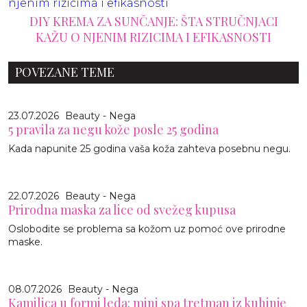
DIY KREMA ZA SUNČANJE: ŠTA STRUČNJACI
KAŽU O NJENIM RIZICIMA I EFIKASNOSTI
POVEZANE TEME
23.07.2026
Beauty - Nega
5 pravila za negu kože posle 25 godina
Kada napunite 25 godina vaša koža zahteva posebnu negu.
22.07.2026
Beauty - Nega
Prirodna maska za lice od svežeg kupusa
Oslobodite se problema sa kožom uz pomoć ove prirodne
maske.
08.07.2026
Beauty - Nega
Kamilica u formi leda: mini spa tretman iz kuhinje