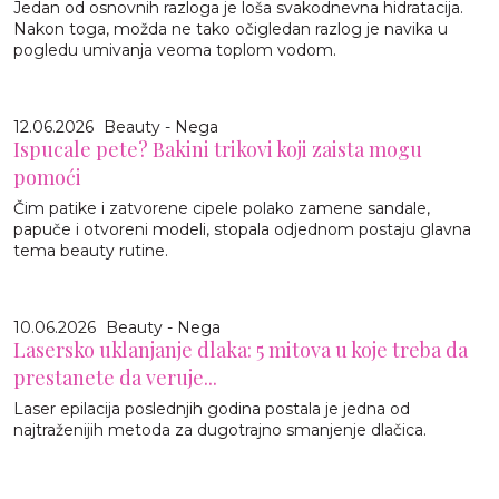
Jedan od osnovnih razloga je loša svakodnevna hidratacija.
Nakon toga, možda ne tako očigledan razlog je navika u
pogledu umivanja veoma toplom vodom.
12.06.2026
Beauty - Nega
Ispucale pete? Bakini trikovi koji zaista mogu
pomoći
Čim patike i zatvorene cipele polako zamene sandale,
papuče i otvoreni modeli, stopala odjednom postaju glavna
tema beauty rutine.
10.06.2026
Beauty - Nega
Lasersko uklanjanje dlaka: 5 mitova u koje treba da
prestanete da veruje...
Laser epilacija poslednjih godina postala je jedna od
najtraženijih metoda za dugotrajno smanjenje dlačica.