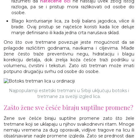
razumeti da
natečene oči
ne nastaju uvek zbog istog
razloga, pa se i pristup mora razlikovati od osobe do
osobe.
Blago konturisanje lica, za bolji balans jagodica, vilice ili
brade. Ovaj pristup se najčešće koristi kada lice deluje
manje definisano ili kada jedna crta narušava sklad.
Ono što ove tretmane povezuje jeste mogućnost da se
prilagode različitim godinama, navikama i ciljevima. Mlađe
žene često traže preventivnu negu, hidrataciju i blagu
korekciju detalja, dok zrelija koža češće traži podršku u
volumenu, čvrstini i teksturi. Zato isti tretman može imati
potpuno drugačiju svrhu od osobe do osobe.
Najpopularniji estetski tretmani u Srbiji uključuju botoks i
tretmane za svežiji izgled lica.
Zašto žene sve češće biraju suptilne promene?
Žene sve češće biraju suptilne promene zato što žele
tretmane koji se uklapaju u njihov svakodnevni ritam. Mnoge
nemaju vremena za dug oporavak, vidljive tragove na licu ili
objašnjavanje nagle promene izgleda. Zato se prednost daje