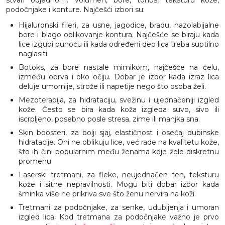
stvari odjednom: volumen, bore, tonus, teksturu kože,
podočnjake i konture. Najčešći izbori su:
Hijaluronski fileri, za usne, jagodice, bradu, nazolabijalne
bore i blago oblikovanje kontura. Najčešće se biraju kada
lice izgubi punoću ili kada određeni deo lica treba suptilno
naglasiti.
Botoks, za bore nastale mimikom, najčešće na čelu,
između obrva i oko očiju. Dobar je izbor kada izraz lica
deluje umornije, strože ili napetije nego što osoba želi.
Mezoterapija, za hidrataciju, svežinu i ujednačeniji izgled
kože. Često se bira kada koža izgleda suvo, sivo ili
iscrpljeno, posebno posle stresa, zime ili manjka sna.
Skin boosteri, za bolji sjaj, elastičnost i osećaj dubinske
hidratacije. Oni ne oblikuju lice, već rade na kvalitetu kože,
što ih čini popularnim među ženama koje žele diskretnu
promenu.
Laserski tretmani, za fleke, neujednačen ten, teksturu
kože i sitne nepravilnosti. Mogu biti dobar izbor kada
šminka više ne prikriva sve što ženu nervira na koži.
Tretmani za podočnjake, za senke, udubljenja i umoran
izgled lica. Kod tretmana za podočnjake važno je prvo