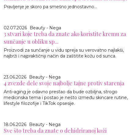
Pravljenje je skoro pa smešno jednostavno…
02.07.2026
Beauty - Nega
3 stvari koje treba da znate ako koristite kremu za
sunčanje u obliku sp...
Proizvodi za sunčanje u vidu spreja su verovatno najlakši,
najbrži i najpraktičniji način da zaštitite kožu od sunca.
23.06.2026
Beauty - Nega
4 zvezde dele svoje najbolje tajne protiv starenja
Anti-aging je odavno prestao da bude ozbiljna, strogo
medicinska tema i postao je nešto između skincare rutine,
lifestyle filozofije i TikTok opsesije.
18.06.2026
Beauty - Nega
Sve što treba da znate o dehidriranoj koži