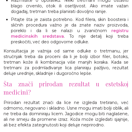
Razmislite o oporavku. Neki tretmani mogu ostaviti
blago crvenilo, otok ili osetljivost. Ako imate važan
događaj, tretman treba planirati dovoljno ranije.
Pitajte šta je zaista potrebno. Kod filera, skin boostera i
sličnih procedura važno je da znate naziv proizvoda,
poreklo i da li se nalazi u zvaničnom
registru
medicinskih sredstava
. To nije detalj koji treba
preskočiti, već deo odgovorne odluke.
Konsultacija je važnija od same odluke o tretmanu, jer
stručnjak treba da proceni da li je bolji izbor filer, botoks,
tretman kože ili kombinacija više manjih koraka. Kada se
tretmani za podmlađivanje lica planiraju pažljivo, rezultat
deluje urednije, skladnije i dugoročno lepše.
Šta znači prirodan rezultat u estetskoj
medicini?
Prirodan rezultat znači da lice ne izgleda tretirano, već
odmorno, negovano i skladno. Usne mogu imati bolji oblik, ali
ne treba da dominiraju licem. Jagodice mogu biti naglašene,
ali ne smeju da promene izraz. Koža može izgledati sjajnije,
ali bez efekta zategnutosti koji deluje neprirodno.