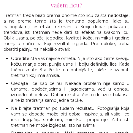
vašem licu?
Tretman treba birati prema onome što licu zaista nedostaje,
a ne prema tome šta je trenutno popularno. Iako su
najpopularniji estetski tretmani u Srbiji dobar pokazatelj
trendova, isti tretman neće dati isti efekat na svakom licu.
Oblik usana, položaj jagodica, kvalitet kože, mimika i godine
menjaju način na koji rezultat izgleda. Pre odluke, treba
obratiti pažnju na nekoliko stvari:
Odredite šta vas najviše ometa. Nije isto ako želite svežiju
kožu, manje bora, punije usne ili bolju definiciju lica. Kada
tačno znate šta želite da poboljšate, lakše je izabrati
tretman koji ima smisla.
Gledajte lice kao celinu. Nekada problem nije samo u
usnama, podočnjacima ili jagodicama, već u odnosu
između tih delova. Dobar rezultat često dolazi iz balansa,
a ne iz tretiranja samo jedne tačke.
Ne birajte tretman po tuđem rezultatu. Fotografija koja
vam se dopada može biti dobra inspiracija, ali vaše lice
ima drugačiju strukturu, mimiku i proporcije. Zato isti
tretman ne može izgledati isto na svima.