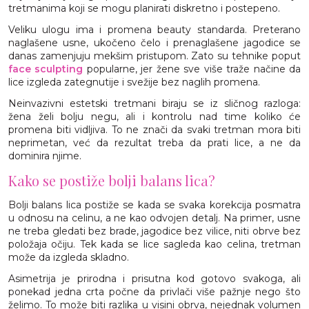
tretmanima koji se mogu planirati diskretno i postepeno.
Veliku ulogu ima i promena beauty standarda. Preterano
naglašene usne, ukočeno čelo i prenaglašene jagodice se
danas zamenjuju mekšim pristupom. Zato su tehnike poput
face sculpting
popularne, jer žene sve više traže načine da
lice izgleda zategnutije i svežije bez naglih promena.
Neinvazivni estetski tretmani biraju se iz sličnog razloga:
žena želi bolju negu, ali i kontrolu nad time koliko će
promena biti vidljiva. To ne znači da svaki tretman mora biti
neprimetan, već da rezultat treba da prati lice, a ne da
dominira njime.
Kako se postiže bolji balans lica?
Bolji balans lica postiže se kada se svaka korekcija posmatra
u odnosu na celinu, a ne kao odvojen detalj. Na primer, usne
ne treba gledati bez brade, jagodice bez vilice, niti obrve bez
položaja očiju. Tek kada se lice sagleda kao celina, tretman
može da izgleda skladno.
Asimetrija je prirodna i prisutna kod gotovo svakoga, ali
ponekad jedna crta počne da privlači više pažnje nego što
želimo. To može biti razlika u visini obrva, nejednak volumen