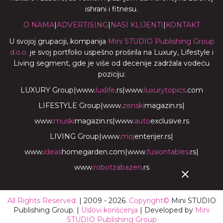
ishrani i fitnesu.
O NAMA
|
ADVERTISING
|
NASI KLIJENTI
|
KONTAKT
U svojoj grupaciji, kompanija
Mini STUDIO Publishing Group
d.o.o.
je svoj portfolio uspešno proširila na Luxury, Lifestyle i
Living segment, gde je više od decenije zadržala vodeću
poziciju:
LUXURY Group
|
www.
luxlife
.rs
|
www.
luxurytopics
.com
LIFESTYLE Group
|
www.
zenski
magazin.rs
|
www.
muski
magazin.rs
|
www.
auto
exclusive.rs
LIVING Group
|
www.
moj
enterijer.rs
|
www.
ideas
homegarden.com
|
www.
fusiontables
.rs
|
www.
robotzabazen
.rs
All Rights Reserved.
| 2009 - 2026.
Copyright©
Mini STUDIO
Publishing Group. |
Uslovi korišćenja
| Developed by
Mini
STUDIO Publishing Group