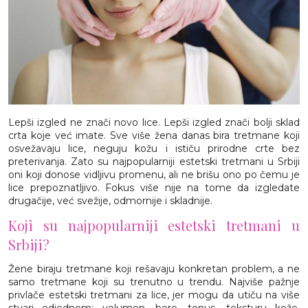
Lepši izgled ne znači novo lice. Lepši izgled znači bolji sklad
crta koje već imate. Sve više žena danas bira tretmane koji
osvežavaju lice, neguju kožu i ističu prirodne crte bez
preterivanja. Zato su najpopularniji estetski tretmani u Srbiji
oni koji donose vidljivu promenu, ali ne brišu ono po čemu je
lice prepoznatljivo. Fokus više nije na tome da izgledate
drugačije, već svežije, odmornije i skladnije.
Koji su najpopularniji estetski tretmani u
Srbiji?
Žene biraju tretmane koji rešavaju konkretan problem, a ne
samo tretmane koji su trenutno u trendu. Najviše pažnje
privlače estetski tretmani za lice, jer mogu da utiču na više