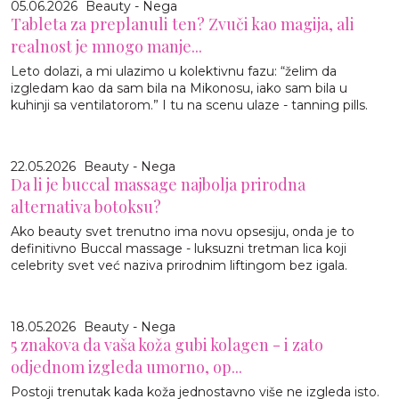
05.06.2026
Beauty - Nega
Tableta za preplanuli ten? Zvuči kao magija, ali
realnost je mnogo manje...
Leto dolazi, a mi ulazimo u kolektivnu fazu: “želim da
izgledam kao da sam bila na Mikonosu, iako sam bila u
kuhinji sa ventilatorom.” I tu na scenu ulaze - tanning pills.
22.05.2026
Beauty - Nega
Da li je buccal massage najbolja prirodna
alternativa botoksu?
Ako beauty svet trenutno ima novu opsesiju, onda je to
definitivno Buccal massage - luksuzni tretman lica koji
celebrity svet već naziva prirodnim liftingom bez igala.
18.05.2026
Beauty - Nega
5 znakova da vaša koža gubi kolagen - i zato
odjednom izgleda umorno, op...
Postoji trenutak kada koža jednostavno više ne izgleda isto.