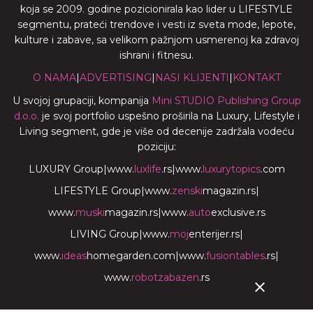
koja se 2009. godine pozicionirala kao lider u LIFESTYLE
segmentu, prateći trendove i vesti iz sveta mode, lepote,
kulture i zabave, sa velikom pažnjom usmerenoj ka zdravoj
ishrani i fitnesu.
O NAMA
|
ADVERTISING
|
NASI KLIJENTI
|
KONTAKT
U svojoj grupaciji, kompanija
Mini STUDIO Publishing Group
d.o.o.
je svoj portfolio uspešno proširila na Luxury, Lifestyle i
Living segment, gde je više od decenije zadržala vodeću
poziciju:
LUXURY Group
|
www.
luxlife
.rs
|
www.
luxurytopics
.com
LIFESTYLE Group
|
www.
zenski
magazin.rs
|
www.
muski
magazin.rs
|
www.
auto
exclusive.rs
LIVING Group
|
www.
moj
enterijer.rs
|
www.
ideas
homegarden.com
|
www.
fusiontables
.rs
|
www.
robotzabazen
.rs