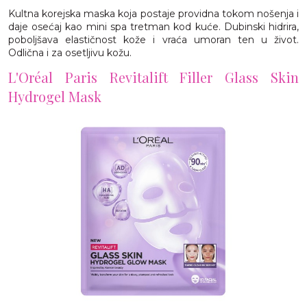
Kultna korejska maska koja postaje providna tokom nošenja i
daje osećaj kao mini spa tretman kod kuće. Dubinski hidrira,
poboljšava elastičnost kože i vraća umoran ten u život.
Odlična i za osetljivu kožu.
L'Oréal Paris Revitalift Filler Glass Skin
Hydrogel Mask