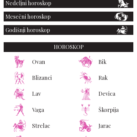
Nedeljni horoskop
Mesečni horoskop
Godišnji horoskop
HOROSKOP
Ovan
Bik
Blizanci
Rak
Lav
Devica
Vaga
Škorpija
Strelac
Jarac