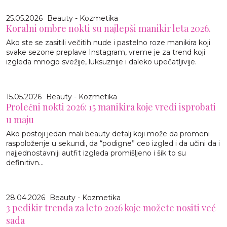
25.05.2026
Beauty - Kozmetika
Koralni ombre nokti su najlepši manikir leta 2026.
Ako ste se zasitili večitih nude i pastelno roze manikira koji
svake sezone preplave Instagram, vreme je za trend koji
izgleda mnogo svežije, luksuznije i daleko upečatljivije.
15.05.2026
Beauty - Kozmetika
Prolećni nokti 2026: 15 manikira koje vredi isprobati
u maju
Ako postoji jedan mali beauty detalj koji može da promeni
raspoloženje u sekundi, da “podigne” ceo izgled i da učini da i
najjednostavniji autfit izgleda promišljeno i šik to su
definitivn...
28.04.2026
Beauty - Kozmetika
3 pedikir trenda za leto 2026 koje možete nositi već
sada