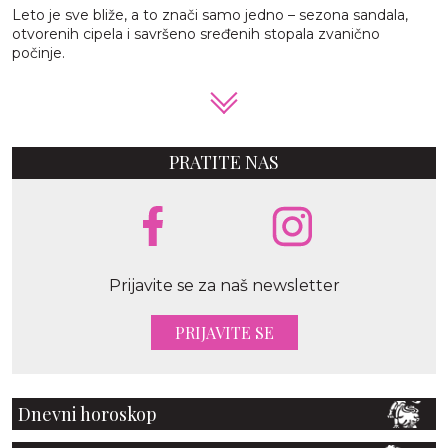
Leto je sve bliže, a to znači samo jedno – sezona sandala,
otvorenih cipela i savršeno sređenih stopala zvanično
počinje.
PRATITE NAS
Prijavite se za naš newsletter
PRIJAVITE SE
Dnevni horoskop