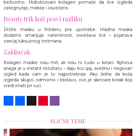
beživotno. Hidrolizovani kolagen pomaže da lice izgleda
zategnutije, mekše i osveženo.
Beauty trik koji pravi razliku
Držite masku u frižideru pre upotrebe. Hladna maska
dodatno smanjuje natečenost, osvežava lice i pojačava
osećaj luksuznog tretmana.
Zaključak
Kolagen maske nisu mit, ali nisu ni čudo u kesici. Njihova
snaga je u instant rezultatu – daju licu sjaj, svežinu i negovan
izgled kada vam je to najpotrebnije. Ako želite da koža
izgleda skupo, odmorno i blistavo, ovo je skincare korak koji
vredi imati pri ruci.
Share
Facebook
X
Pinterest
Viber
SLIČNE TEME