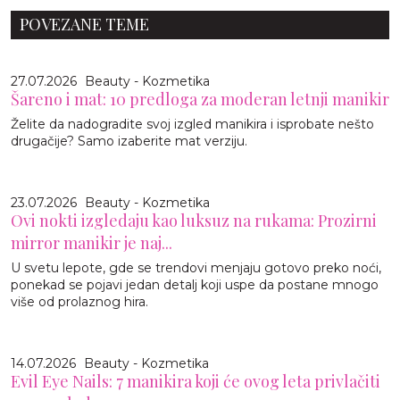
POVEZANE TEME
27.07.2026
Beauty - Kozmetika
Šareno i mat: 10 predloga za moderan letnji manikir
Želite da nadogradite svoj izgled manikira i isprobate nešto
drugačije? Samo izaberite mat verziju.
23.07.2026
Beauty - Kozmetika
Ovi nokti izgledaju kao luksuz na rukama: Prozirni
mirror manikir je naj...
U svetu lepote, gde se trendovi menjaju gotovo preko noći,
ponekad se pojavi jedan detalj koji uspe da postane mnogo
više od prolaznog hira.
14.07.2026
Beauty - Kozmetika
Evil Eye Nails: 7 manikira koji će ovog leta privlačiti