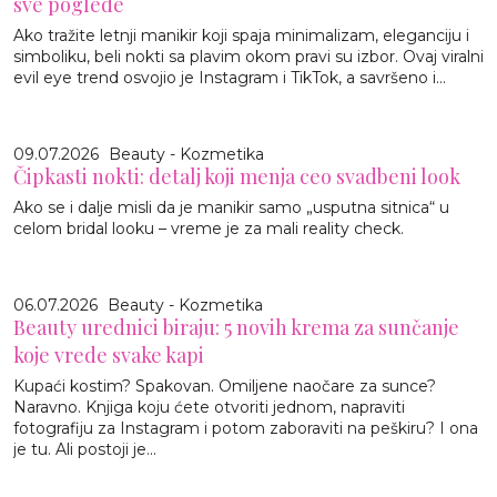
sve poglede
Ako tražite letnji manikir koji spaja minimalizam, eleganciju i
simboliku, beli nokti sa plavim okom pravi su izbor. Ovaj viralni
evil eye trend osvojio je Instagram i TikTok, a savršeno i...
09.07.2026
Beauty - Kozmetika
Čipkasti nokti: detalj koji menja ceo svadbeni look
Ako se i dalje misli da je manikir samo „usputna sitnica“ u
celom bridal looku – vreme je za mali reality check.
06.07.2026
Beauty - Kozmetika
Beauty urednici biraju: 5 novih krema za sunčanje
koje vrede svake kapi
Kupaći kostim? Spakovan. Omiljene naočare za sunce?
Naravno. Knjiga koju ćete otvoriti jednom, napraviti
fotografiju za Instagram i potom zaboraviti na peškiru? I ona
je tu. Ali postoji je...