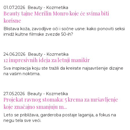
01.07.2026
Beauty - Kozmetika
Beauty tajne Merilin Monro koje će svima biti
korisne
Blistava koža, zavodljive oči i sočne usne: kako ponoviti seksi
imidž kultne filmske zvezde 50-ih?
24.06.2026
Beauty - Kozmetika
12 impresivnih ideja za letnji manikir
Sva inspiracija koju ste tražili da kreirate najsavršenije dizajne
na vašim noktima.
27.05.2026
Beauty - Kozmetika
Projekat ravnog stomaka: 5 krema za mršavljenje
koje značajno smanjuju m...
Leto se približava, garderoba postaje laganija, a fokus na
negu tela sve veći.