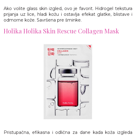
Ako volite glass skin izgled, ovo je favorit. Hidrogel tekstura
prijanja uz lice, hladi kožu i ostavlja efekat glatke, blistave i
odmorne kože. Savršena pre šminke.
Holika Holika Skin Rescue Collagen Mask
Pristupačna, efikasna i odlična za dane kada koža izgleda