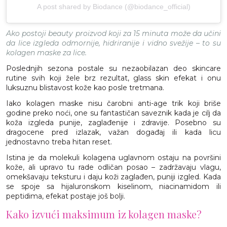
A post shared by Biodance (@biodance_official)
Ako postoji beauty proizvod koji za 15 minuta može da učini
da lice izgleda odmornije, hidriranije i vidno svežije – to su
kolagen maske za lice.
Poslednjih sezona postale su nezaobilazan deo skincare
rutine svih koji žele brz rezultat, glass skin efekat i onu
luksuznu blistavost kože kao posle tretmana.
Iako kolagen maske nisu čarobni anti-age trik koji briše
godine preko noći, one su fantastičan saveznik kada je cilj da
koža izgleda punije, zaglađenije i zdravije. Posebno su
dragocene pred izlazak, važan događaj ili kada licu
jednostavno treba hitan reset.
Istina je da molekuli kolagena uglavnom ostaju na površini
kože, ali upravo tu rade odličan posao – zadržavaju vlagu,
omekšavaju teksturu i daju koži zaglađen, puniji izgled. Kada
se spoje sa hijaluronskom kiselinom, niacinamidom ili
peptidima, efekat postaje još bolji.
Kako izvući maksimum iz kolagen maske?