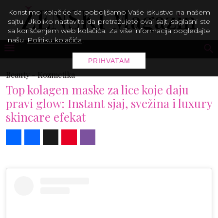
Koristimo kolačiće da poboljšamo Vaše iskustvo na našem
sajtu. Ukoliko nastavite da pretražujete ovaj sajt, saglasni ste
sa korišćenjem web kolačića. Za više informacija pogledajte
našu
Politiku kolačića
.
PRIHVATAM
Beauty -
Kozmetika
Top kolagen maske za lice koje daju
pravi glow: Instant sjaj, svežina i luxury
skincare efekat
Share
Facebook
X
Pinterest
Viber