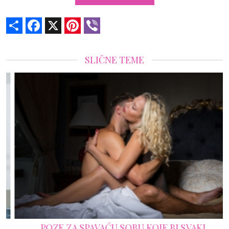
Share
Facebook
X
Pinterest
Viber
SLIČNE TEME
POZE ZA SPAVAĆU SOBU KOJE BI SVAKI