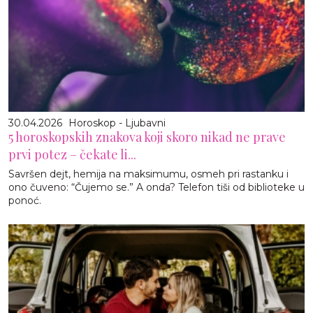
30.04.2026
Horoskop - Ljubavni
5 horoskopskih znakova koji skoro nikad ne prave
prvi potez – čekate li...
Savršen dejt, hemija na maksimumu, osmeh pri rastanku i
ono čuveno: “Čujemo se.” A onda? Telefon tiši od biblioteke u
ponoć.