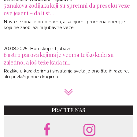
5 znakova zodijaka koji su spremni da preseku veze
ove jeseni – da li st...
Nova sezona je pred nama, a sa njom i promena energije
koja ne zaobilazi ni ljubavne veze.
20.08.2025
Horoskop - Ljubavni
6 astro parova kojima je veoma teško kada su
zajedno, a još teže kada ni...
Razlika u karakterima i shvatanja sveta je ono što ih razdire,
ali i privlači jedne drugima.
PRATITE NAS