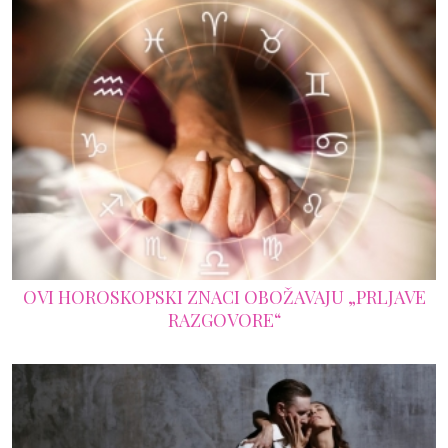
OVI HOROSKOPSKI ZNACI OBOŽAVAJU „PRLJAVE
RAZGOVORE“