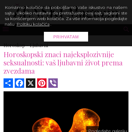
Koristimo kolačiće da poboljšamo Vaše iskustvo na našem
sajtu. Ukoliko nastavite da pretražujete ovaj sajt, saglasni ste
sa korišćenjem web kolačića. Za više informacija pogledajte
našu
Politiku kolačića
.
PRIHVATAM
Horoskop -
Ljubavni
Horoskopski znaci najeksplozivnije
seksualnosti: vaš ljubavni život prema
zvezdama
Share
Facebook
X
Pinterest
Viber
Pogledajte galeriju