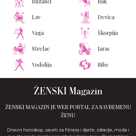
Blizanci
Rak
Lav
Devica
Vaga
Škorpija
Strelac
Jarac
Vodolija
Ribe
ŽENSKI MAGAZIN JE WEB PORTAL ZA SAVREMENU
ŽENU
Dnevni horoskop, saveti za fitness i dijete, zdravlje, moda i