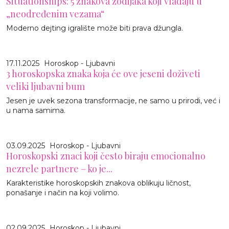
Situationships: 5 znakova zodijaka koji vladaju u
„neodređenim vezama“
Moderno dejting igralište može biti prava džungla.
17.11.2025
Horoskop - Ljubavni
3 horoskopska znaka koja će ove jeseni doživeti
veliki ljubavni bum
Jesen je uvek sezona transformacije, ne samo u prirodi, već i
u nama samima.
03.09.2025
Horoskop - Ljubavni
Horoskopski znaci koji često biraju emocionalno
nezrele partnere – ko je...
Karakteristike horoskopskih znakova oblikuju ličnost,
ponašanje i način na koji volimo.
02.09.2025
Horoskop - Ljubavni