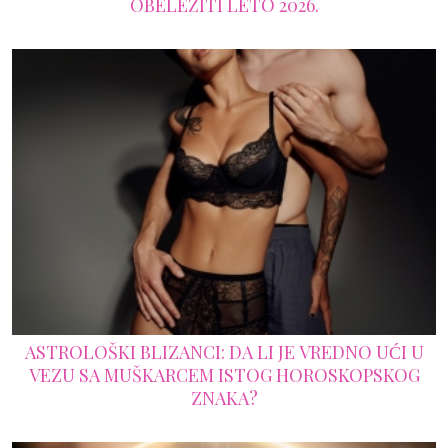
OBELEŽITI LETO 2026.
ASTROLOŠKI BLIZANCI: DA LI JE VREDNO UĆI U
VEZU SA MUŠKARCEM ISTOG HOROSKOPSKOG
ZNAKA?