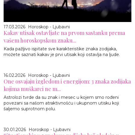
17.03.2026
Horoskop - Ljubavni
Kakav utisak ostavljate na prvom sastanku prema
vašem horoskopskom znaku...
Kada pažljivo ispitate sve karakteristike znaka zodijaka,
možete saznati kakav je prvi utisak koji ostavlja na ljude.
16.02.2026
Horoskop - Ljubavni
One osvajaju izgledom i energijom: 3 znaka zodijaka
kojima muškarci ne m...
Astrolozi tvrde da su znak i mesec u kojem smo rođeni
povezani sa našom atraktivnošću i ukupnom utisku koji
šaljemo suprotnom polu.
30.01.2026
Horoskop - Ljubavni