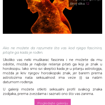
Broj slika:
12
Ako ne možete da razumete šta vas kod njega fascinira,
pitajte ga kada je rođen.
Ukoliko vas neki muškarac fascinira i ne možete da mu
odolite, možda je najbolje rešenje pitati ga koji je znak u
horoksopu. Iako smo svi skeptici kada je u pitanju astrologija,
možda je kriv njegov horoskopski znak, jer barem prema
astrolozima naša seksualnost ima veze (i) sa našim
datumom rođenja.
U galeriji možete otkriti seksualni profil svakog znaka
zodijaka, prema zvezdama i saznati ono što vas zanima.
Pogledajte galeriju