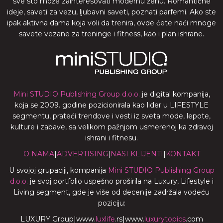
sve sto može zainteresovati modernu ženu. Romantične
ideje, saveti za vezu, ljubavni saveti, poznati parfemi. Ako ste
ipak aktivna dama koja voli da trenira, ovde ćete naći mnoge
savete vezane za treninge i fitness, kao i plan ishrane.
Mini STUDIO Publishing Group d.o.o.
je digital kompanija,
koja se 2009. godine pozicionirala kao lider u LIFESTYLE
segmentu, prateći trendove i vesti iz sveta mode, lepote,
kulture i zabave, sa velikom pažnjom usmerenoj ka zdravoj
ishrani i fitnesu.
O NAMA
|
ADVERTISING
|
NASI KLIJENTI
|
KONTAKT
U svojoj grupaciji, kompanija
Mini STUDIO Publishing Group
d.o.o.
je svoj portfolio uspešno proširila na Luxury, Lifestyle i
Living segment, gde je više od decenije zadržala vodeću
poziciju:
LUXURY Group
|
www.
luxlife
.rs
|
www.
luxurytopics
.com