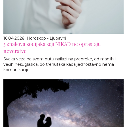
16.04.2026
Horoskop - Ljubavni
5 znakova zodijaka koji NIKAD ne opraštaju
neverstvo
Svaka veza na svom putu nailazi na prepreke, od manjih ili
većih nesuglasica, do trenutaka kada jednostavno nema
komunikacije.