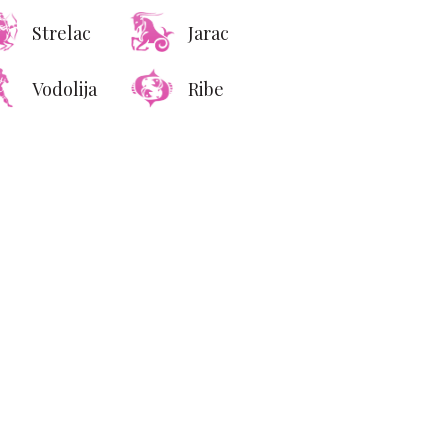
Strelac
Jarac
Vodolija
Ribe