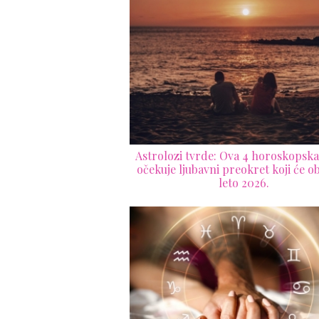
Astrolozi tvrde: Ova 4 horoskopsk
očekuje ljubavni preokret koji će ob
leto 2026.