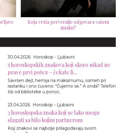
rljave
Koja vrsta perverzije odgovara vašem
znaku?
30.04.2026
Horoskop - Ljubavni
5 horoskopskih znakova koji skoro nikad ne
prave prvi potez – čekate li...
Savršen dejt, hemija na maksimumu, osmeh pri
rastanku i ono čuveno: “Čujemo se.” A onda? Telefon
tiši od biblioteke u ponoć.
23.04.2026
Horoskop - Ljubavni
3 horoskopska znaka koji se lako mogu
slagati sa bilo kojim partnerom
Koji znakovi se najbolje prilagođavaju svom