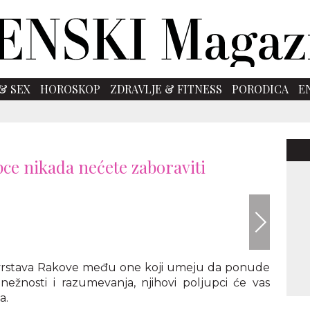
& SEX
HOROSKOP
ZDRAVLJE & FITNESS
PORODICA
E
pce nikada nećete zaboraviti
Shutte
a svrstava Rakove među one koji umeju da ponude
 nežnosti i razumevanja, njihovi poljupci će vas
a.