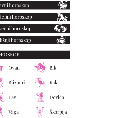
vni horoskop
eljni horoskop
ečni horoskop
išnji horoskop
OROSKOP
Ovan
Bik
Blizanci
Rak
Evo zašto su debeli
karci bolji u krevetu
Lav
Devica
Vaga
Škorpija