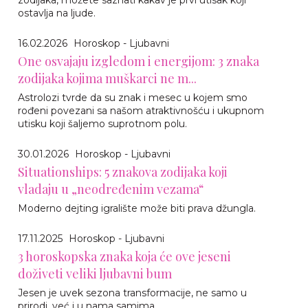
zodijaka, možete saznati kakav je prvi utisak koji
ostavlja na ljude.
16.02.2026
Horoskop - Ljubavni
One osvajaju izgledom i energijom: 3 znaka
zodijaka kojima muškarci ne m...
Astrolozi tvrde da su znak i mesec u kojem smo
rođeni povezani sa našom atraktivnošću i ukupnom
utisku koji šaljemo suprotnom polu.
30.01.2026
Horoskop - Ljubavni
Situationships: 5 znakova zodijaka koji
vladaju u „neodređenim vezama“
Moderno dejting igralište može biti prava džungla.
17.11.2025
Horoskop - Ljubavni
3 horoskopska znaka koja će ove jeseni
doživeti veliki ljubavni bum
Jesen je uvek sezona transformacije, ne samo u
prirodi, već i u nama samima.