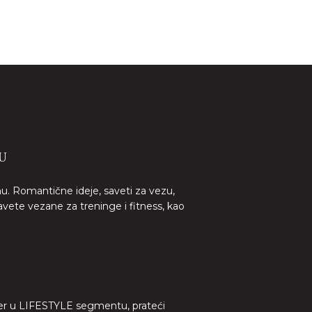
U
nu. Romantične ideje, saveti za vezu,
avete vezane za treninge i fitness, kao
lider u LIFESTYLE segmentu, prateći