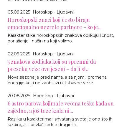
03.09.2025
Horoskop - Ljubavni
Horoskopski znaci koji često biraju
emocionalno nezrele partnere – ko je...
Karakteristike horoskopskih znakova oblikuju ličnost,
ponašanje i način na koji volimo.
02.09.2025
Horoskop - Ljubavni
5 znakova zodijaka koji su spremni da
preseku veze ove jeseni – da li st...
Nova sezona je pred nama, a sa njom i promena
energije koja ne zaobilazi ni ljubavne veze.
20.08.2025
Horoskop - Ljubavni
6 astro parova kojima je veoma teško kada su
zajedno, a još teže kada ni...
Razlika u karakterima i shvatanja sveta je ono što ih
razdire, ali i privlači jedne drugima.