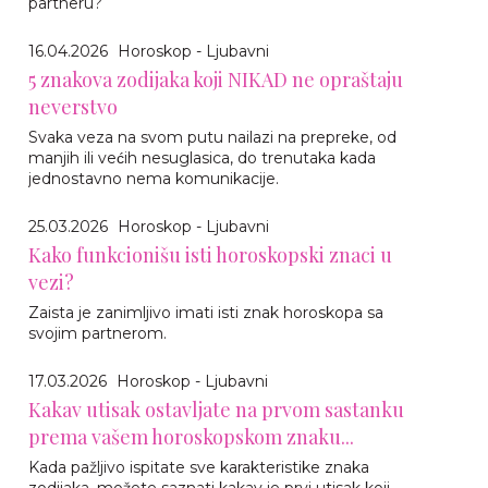
partneru?
16.04.2026
Horoskop - Ljubavni
5 znakova zodijaka koji NIKAD ne opraštaju
neverstvo
Svaka veza na svom putu nailazi na prepreke, od
manjih ili većih nesuglasica, do trenutaka kada
jednostavno nema komunikacije.
25.03.2026
Horoskop - Ljubavni
Kako funkcionišu isti horoskopski znaci u
vezi?
Zaista je zanimljivo imati isti znak horoskopa sa
svojim partnerom.
17.03.2026
Horoskop - Ljubavni
Kakav utisak ostavljate na prvom sastanku
prema vašem horoskopskom znaku...
Kada pažljivo ispitate sve karakteristike znaka