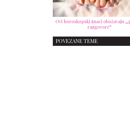
Ovi horoskopski znaci obožavaju „p
razgovore“
POVEZANE TEME