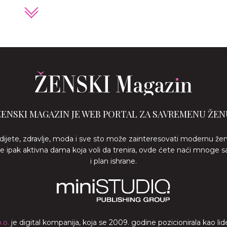
ŽENSKI MAGAZIN JE WEB PORTAL ZA SAVREMENU ŽEN
 dijete, zdravlje, moda i sve sto može zainteresovati modernu že
ste ipak aktivna dama koja voli da trenira, ovde ćete naći mnoge s
i plan ishrane.
.o.
je digital kompanija, koja se 2009. godine pozicionirala kao 