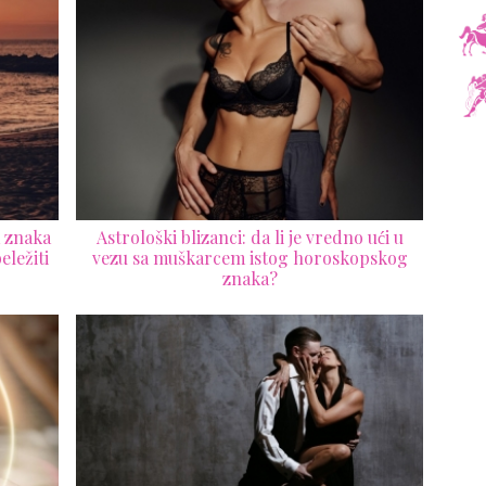
a znaka
Astrološki blizanci: da li je vredno ući u
eležiti
vezu sa muškarcem istog horoskopskog
znaka?