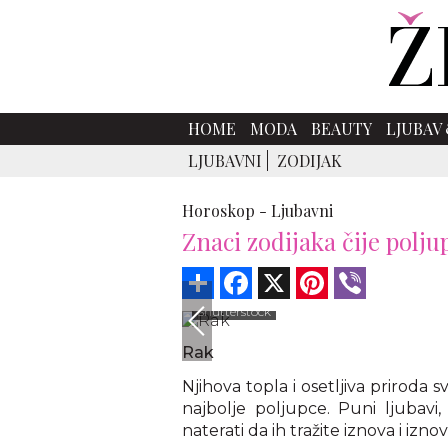
HOME
MODA
BEAUTY
LJUBAV 
LJUBAVNI
ZODIJAK
Horoskop -
Ljubavni
Znaci zodijaka čije polju
Share
Facebook
X
Pinterest
Viber
Shutterstock
Rak
Njihova topla i osetljiva prirod
najbolje poljupce. Puni ljubavi,
naterati da ih tražite iznova i iznov