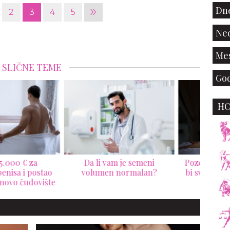
»
Dne
2
3
4
5
Ned
Mes
SLIČNE TEME
God
H
Da li vam je semeni
Poze za spavaću sobu koje
olumen normalan?
bi svaki muškarac trebalo
muš
da proba