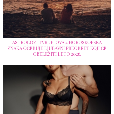
ASTROLOZI TVRDE: OVA 4 HOROSKOPSKA
ZNAKA OČEKUJE LJUBAVNI PREOKRET KOJI ĆE
OBELEŽITI LETO 2026.