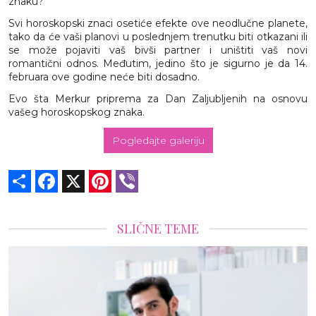
znaku?
Svi horoskopski znaci osetiće efekte ove neodlučne planete,
tako da će vaši planovi u poslednjem trenutku biti otkazani ili
se može pojaviti vaš bivši partner i uništiti vaš novi
romantični odnos. Međutim, jedino što je sigurno je da 14.
februara ove godine neće biti dosadno.
Evo šta Merkur priprema za Dan Zaljubljenih na osnovu
vašeg horoskopskog znaka.
Pogledajte galeriju
Share
Facebook
X
Pinterest
Viber
SLIČNE TEME