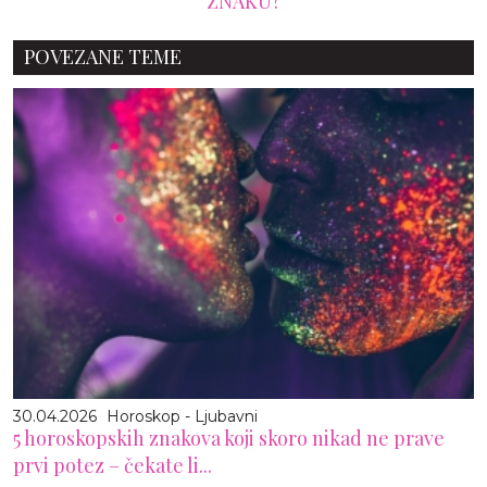
ZNAKU?
POVEZANE TEME
30.04.2026
Horoskop - Ljubavni
5 horoskopskih znakova koji skoro nikad ne prave
prvi potez – čekate li...