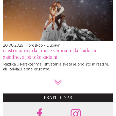
20.08.2025
Horoskop - Ljubavni
6 astro parova kojima je veoma teško kada su
zajedno, a još teže kada ni...
Razlika u karakterima i shvatanja sveta je ono što ih razdire,
ali i privlači jedne drugima.
PRATITE NAS