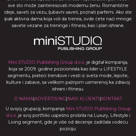
sve sto može zainteresovati modernu ženu. Romantične
ideje, saveti za vezu, ljubavni saveti, poznati parfemi. Ako ste
ipak aktivna dama koja voli da trenira, ovde ćete naći mnoge
savete vezane za treninge i fitness, kao i plan ishrane.
Mini STUDIO Publishing Group d.o.o.
je digital kompanija,
koja se 2009. godine pozicionirala kao lider u LIFESTYLE
segmentu, prateći trendove i vesti iz sveta mode, lepote,
kulture i zabave, sa velikom pažnjom usmerenoj ka zdravoj
ishrani i fitnesu.
O NAMA
|
ADVERTISING
|
NASI KLIJENTI
|
KONTAKT
U svojoj grupaciji, kompanija
Mini STUDIO Publishing Group
d.o.o.
je svoj portfolio uspešno proširila na Luxury, Lifestyle i
Living segment, gde je više od decenije zadržala vodeću
poziciju: