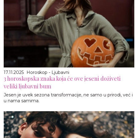
17.11.2025
Horoskop - Ljubavni
3 horoskopska znaka koja će ove jeseni doživeti
veliki ljubavni bum
Jesen je uvek sezona transformacije, ne samo u prirodi, već i
u nama samima.