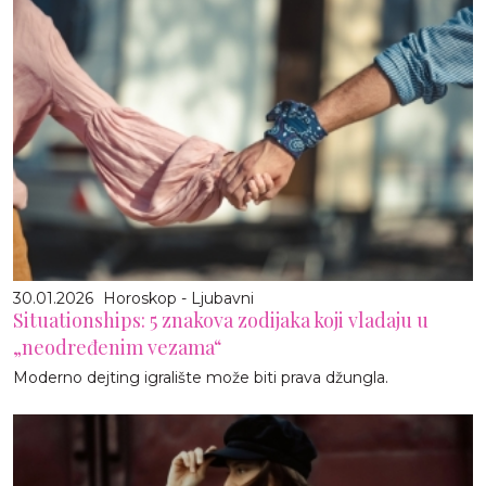
30.01.2026
Horoskop - Ljubavni
Situationships: 5 znakova zodijaka koji vladaju u
„neodređenim vezama“
Moderno dejting igralište može biti prava džungla.