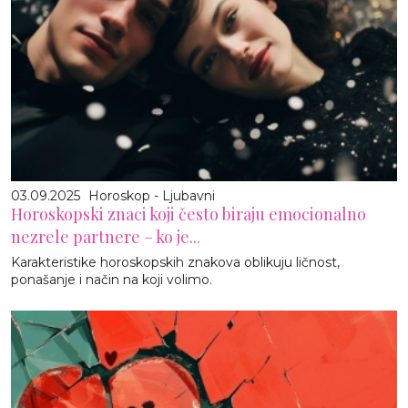
03.09.2025
Horoskop - Ljubavni
Horoskopski znaci koji često biraju emocionalno
nezrele partnere – ko je...
Karakteristike horoskopskih znakova oblikuju ličnost,
ponašanje i način na koji volimo.