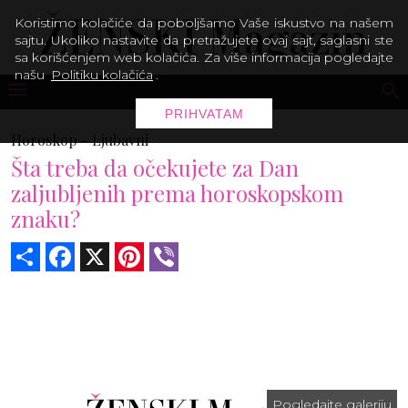
Koristimo kolačiće da poboljšamo Vaše iskustvo na našem
sajtu. Ukoliko nastavite da pretražujete ovaj sajt, saglasni ste
sa korišćenjem web kolačića. Za više informacija pogledajte
našu
Politiku kolačića
.
PRIHVATAM
Horoskop -
Ljubavni
Šta treba da očekujete za Dan
zaljubljenih prema horoskopskom
znaku?
Share
Facebook
X
Pinterest
Viber
Pogledajte galeriju