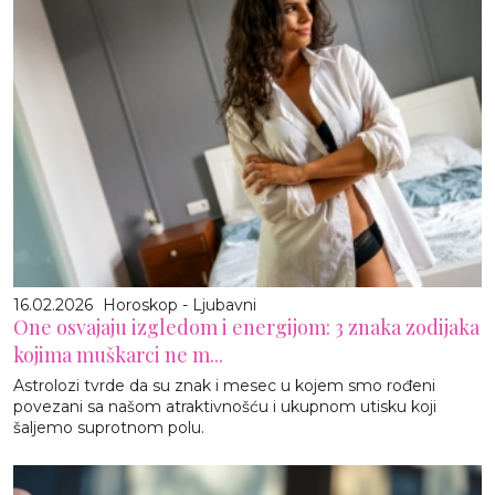
16.02.2026
Horoskop - Ljubavni
One osvajaju izgledom i energijom: 3 znaka zodijaka
kojima muškarci ne m...
Astrolozi tvrde da su znak i mesec u kojem smo rođeni
povezani sa našom atraktivnošću i ukupnom utisku koji
šaljemo suprotnom polu.