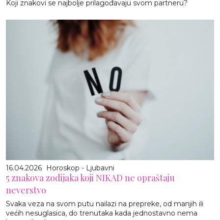
Koji znakovi se najbolje prilagođavaju svom partneru?
16.04.2026
Horoskop - Ljubavni
5 znakova zodijaka koji NIKAD ne opraštaju
neverstvo
Svaka veza na svom putu nailazi na prepreke, od manjih ili
većih nesuglasica, do trenutaka kada jednostavno nema