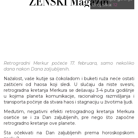
Broj slika:
12
Retrogradni Merkur počeće 17. februara, samo nekoliko
dana nakon Dana zaljubljenih.
Nažalost, vaše kutije sa čokoladom i buketi ruža neće ostati
zaštićeni od haosa koji sledi. U slučaju da niste svesni,
retrogradna kretanja Merkura se dešavaju 3-4 puta godišnje
u kojima planeta komunikacije, racionalnog razmišljanja i
transporta počinje da stvara haos i stagnaciju u životima ljudi.
Međutim, negativni efekti retrogradnog kretanja Merkura
osetiće se i za Dan zaljubljenih, pre nego što započne
retrogradno kretanje ove planete.
Šta očekivati na Dan zaljubljenih prema horoskopskom