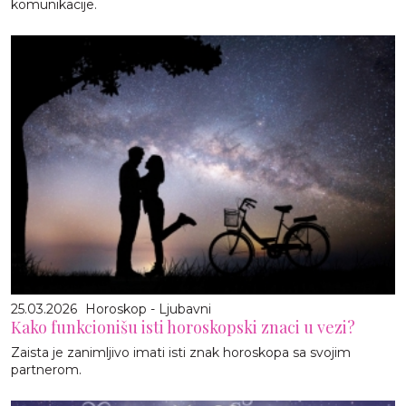
komunikacije.
25.03.2026
Horoskop - Ljubavni
Kako funkcionišu isti horoskopski znaci u vezi?
Zaista je zanimljivo imati isti znak horoskopa sa svojim
partnerom.