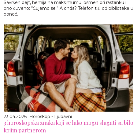
Savršen dejt, hemija na maksimumu, osmeh pri rastanku i
ono čuveno: “Čujemo se.” A onda? Telefon tiši od biblioteke u
ponoć.
23.04.2026
Horoskop - Ljubavni
3 horoskopska znaka koji se lako mogu slagati sa bilo
kojim partnerom