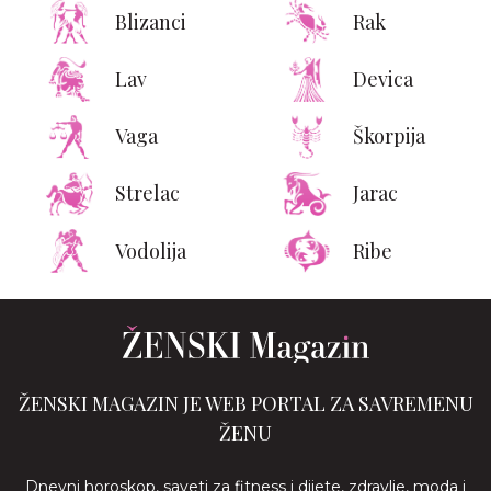
Blizanci
Rak
Lav
Devica
Vaga
Škorpija
Strelac
Jarac
Vodolija
Ribe
ŽENSKI MAGAZIN JE WEB PORTAL ZA SAVREMENU
ŽENU
Dnevni horoskop, saveti za fitness i dijete, zdravlje, moda i