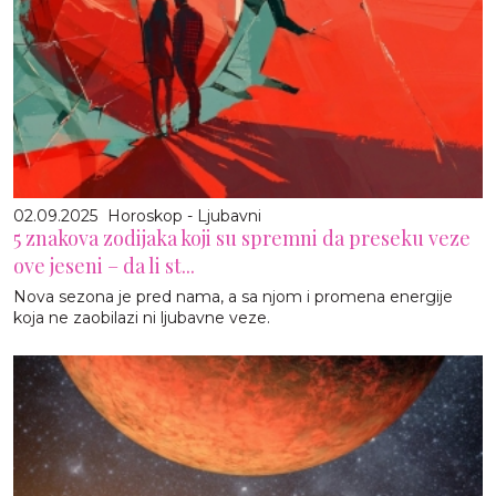
02.09.2025
Horoskop - Ljubavni
5 znakova zodijaka koji su spremni da preseku veze
ove jeseni – da li st...
Nova sezona je pred nama, a sa njom i promena energije
koja ne zaobilazi ni ljubavne veze.