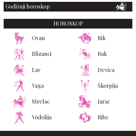
Godišnji horoskop
HOROSKOP
Ovan
Bik
Blizanci
Rak
Lav
Devica
Vaga
Škorpija
Strelac
Jarac
Vodolija
Ribe