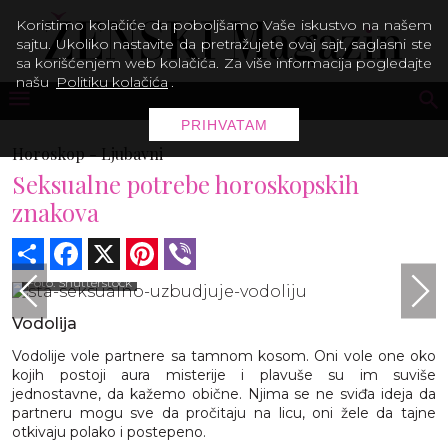
Koristimo kolačiće da poboljšamo Vaše iskustvo na našem
sajtu. Ukoliko nastavite da pretražujete ovaj sajt, saglasni ste
sa korišćenjem web kolačića. Za više informacija pogledajte
našu
Politiku kolačića
.
PRIHVATAM
Horoskop -
Ljubavni
Seksualne potrebe horoskopskih
znakova
Share
Facebook
X
Pinterest
Viber
Foto: Shutterstock
Vodolija
Vodolije vole partnere sa tamnom kosom. Oni vole one oko
kojih postoji aura misterije i plavuše su im suviše
jednostavne, da kažemo obične. Njima se ne sviđa ideja da
partneru mogu sve da pročitaju na licu, oni žele da tajne
otkivaju polako i postepeno.