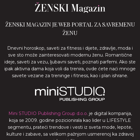
ŽENSKI MAGAZIN JE WEB PORTAL ZA SAVREMENU
ŽENU
Dnevni horoskop, saveti za fitness i dijete, zdravlje, moda i
sve sto može zainteresovati modernu ženu. Romantične
ideje, saveti za vezu, ljubavni saveti, poznati parfemi. Ako ste
ipak aktivna dama koja voli da trenira, ovde ćete naći mnoge
savete vezane za treninge i fitness, kao i plan ishrane.
Mini STUDIO Publishing Group d.o.o.
je digital kompanija,
koja se 2009. godine pozicionirala kao lider u LIFESTYLE
segmentu, prateći trendove i vesti iz sveta mode, lepote,
kulture i zabave, sa velikom pažnjom usmerenoj ka zdravoj