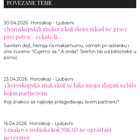
POVEZANE TEME
30.04.2026
Horoskop - Ljubavni
5 horoskopskih znakova koji skoro nikad ne prave
prvi potez – čekate li...
Savršen dejt, hemija na maksimumu, osmeh pri rastanku i
ono čuveno: “Čujemo se.” A onda? Telefon tiši od biblioteke u
ponoć.
23.04.2026
Horoskop - Ljubavni
3 horoskopska znaka koji se lako mogu slagati sa bilo
kojim partnerom
Koji znakovi se najbolje prilagođavaju svom partneru?
16.04.2026
Horoskop - Ljubavni
5 znakova zodijaka koji NIKAD ne opraštaju
neverstvo