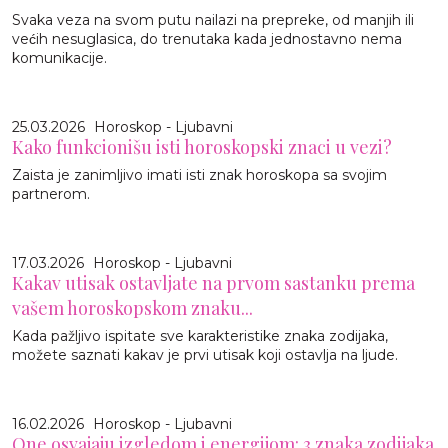
Svaka veza na svom putu nailazi na prepreke, od manjih ili
većih nesuglasica, do trenutaka kada jednostavno nema
komunikacije.
25.03.2026
Horoskop - Ljubavni
Kako funkcionišu isti horoskopski znaci u vezi?
Zaista je zanimljivo imati isti znak horoskopa sa svojim
partnerom.
17.03.2026
Horoskop - Ljubavni
Kakav utisak ostavljate na prvom sastanku prema
vašem horoskopskom znaku...
Kada pažljivo ispitate sve karakteristike znaka zodijaka,
možete saznati kakav je prvi utisak koji ostavlja na ljude.
16.02.2026
Horoskop - Ljubavni
One osvajaju izgledom i energijom: 3 znaka zodijaka