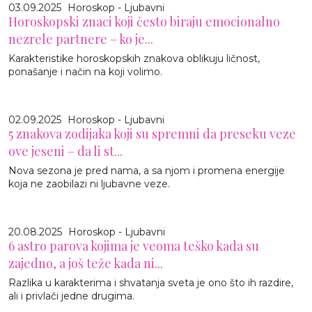
03.09.2025
Horoskop - Ljubavni
Horoskopski znaci koji često biraju emocionalno
nezrele partnere – ko je...
Karakteristike horoskopskih znakova oblikuju ličnost,
ponašanje i način na koji volimo.
02.09.2025
Horoskop - Ljubavni
5 znakova zodijaka koji su spremni da preseku veze
ove jeseni – da li st...
Nova sezona je pred nama, a sa njom i promena energije
koja ne zaobilazi ni ljubavne veze.
20.08.2025
Horoskop - Ljubavni
6 astro parova kojima je veoma teško kada su
zajedno, a još teže kada ni...
Razlika u karakterima i shvatanja sveta je ono što ih razdire,
ali i privlači jedne drugima.