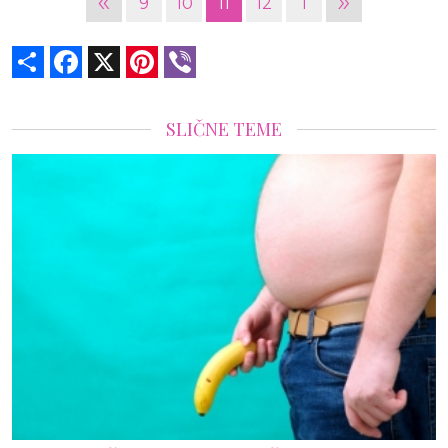
«
»
9
10
11
12
1
Share
Facebook
X
Pinterest
Viber
SLIČNE TEME