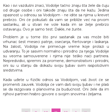
Kao i svi vazdušni znaci, Vodolije tačno znaju šta žele da čuju
od druge osobe i oni takođe znaju šta da ne kažu. Jedina
opasnost u odnosu sa Vodolijom - ne idite sa njima u krevet
prebrzo. Oni će pokušati da vam se približe već na prvom
sastanku, ali u stvari ne vole kada im se želje prebrzo
ostavaruju. Ovo je samo test. Dakle, ne žurite.
Problem je u tome što prvi sastanak za vas može biti
vrhunac šest meseci patnje, osećanja, flertovanje i laskanja.
Na žalost, Vodolija ne primećuje vreme koje prolazi u
udvaranju. To je sasvim normalno i prirodno za njega. Vodolije
su veoma samouverene i njima nije teško naći partnera.
Nepredvidivi, spremni za promene, demonstrativni i prirodni,
oni su u stanju da dokažu svoju ljubav svim raspoloživim
sredstvima.
Kada uđete u fizički odnos sa Vodolijom, vaš život će se
promeniti zauvek. Vodolija će vam dati svoju ljubav i ne plaši
se da razgovara o planovima za budućnost. Oni žele da im
njihovi partneri hrabro govore o svojim snovima i željama.