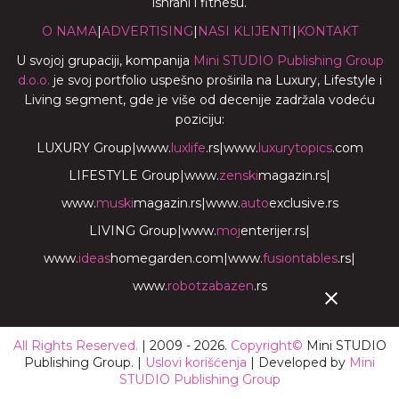
ishrani i fitnesu.
O NAMA
|
ADVERTISING
|
NASI KLIJENTI
|
KONTAKT
U svojoj grupaciji, kompanija
Mini STUDIO Publishing Group
d.o.o.
je svoj portfolio uspešno proširila na Luxury, Lifestyle i
Living segment, gde je više od decenije zadržala vodeću
poziciju:
LUXURY Group
|
www.
luxlife
.rs
|
www.
luxurytopics
.com
LIFESTYLE Group
|
www.
zenski
magazin.rs
|
www.
muski
magazin.rs
|
www.
auto
exclusive.rs
LIVING Group
|
www.
moj
enterijer.rs
|
www.
ideas
homegarden.com
|
www.
fusiontables
.rs
|
www.
robotzabazen
.rs
All Rights Reserved.
| 2009 - 2026.
Copyright©
Mini STUDIO
Publishing Group. |
Uslovi korišćenja
| Developed by
Mini
STUDIO Publishing Group