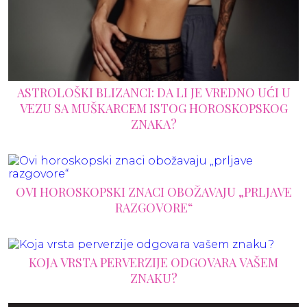
ASTROLOŠKI BLIZANCI: DA LI JE VREDNO UĆI U
VEZU SA MUŠKARCEM ISTOG HOROSKOPSKOG
ZNAKA?
OVI HOROSKOPSKI ZNACI OBOŽAVAJU „PRLJAVE
RAZGOVORE“
KOJA VRSTA PERVERZIJE ODGOVARA VAŠEM
ZNAKU?