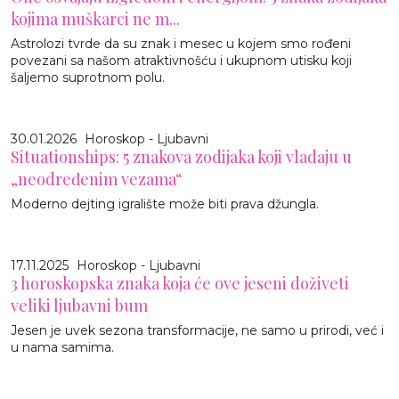
kojima muškarci ne m...
Astrolozi tvrde da su znak i mesec u kojem smo rođeni
povezani sa našom atraktivnošću i ukupnom utisku koji
šaljemo suprotnom polu.
30.01.2026
Horoskop - Ljubavni
Situationships: 5 znakova zodijaka koji vladaju u
„neodređenim vezama“
Moderno dejting igralište može biti prava džungla.
17.11.2025
Horoskop - Ljubavni
3 horoskopska znaka koja će ove jeseni doživeti
veliki ljubavni bum
Jesen je uvek sezona transformacije, ne samo u prirodi, već i
u nama samima.