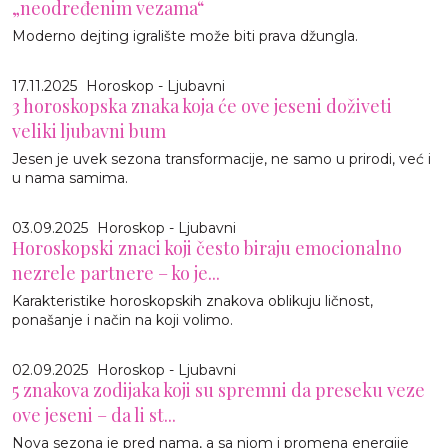
„neodređenim vezama“
Moderno dejting igralište može biti prava džungla.
17.11.2025
Horoskop - Ljubavni
3 horoskopska znaka koja će ove jeseni doživeti
veliki ljubavni bum
Jesen je uvek sezona transformacije, ne samo u prirodi, već i
u nama samima.
03.09.2025
Horoskop - Ljubavni
Horoskopski znaci koji često biraju emocionalno
nezrele partnere – ko je...
Karakteristike horoskopskih znakova oblikuju ličnost,
ponašanje i način na koji volimo.
02.09.2025
Horoskop - Ljubavni
5 znakova zodijaka koji su spremni da preseku veze
ove jeseni – da li st...
Nova sezona je pred nama, a sa njom i promena energije