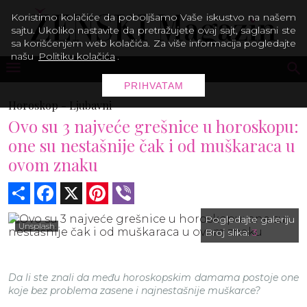
Koristimo kolačiće da poboljšamo Vaše iskustvo na našem
sajtu. Ukoliko nastavite da pretražujete ovaj sajt, saglasni ste
sa korišćenjem web kolačića. Za više informacija pogledajte
našu
Politiku kolačića
.
PRIHVATAM
Horoskop -
Ljubavni
Ovo su 3 najveće grešnice u horoskopu:
one su nestašnije čak i od muškaraca u
ovom znaku
Share
Facebook
X
Pinterest
Viber
Pogledajte galeriju
Unsplash
Broj slika:
3
Da li ste znali da među horoskopskim damama postoje one
koje bez problema zasene i najnestašnije muškarce?