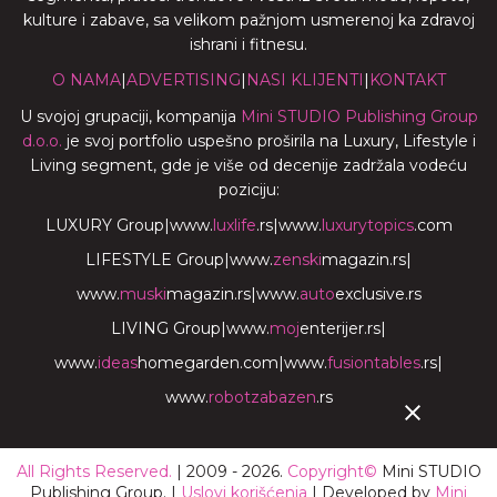
kulture i zabave, sa velikom pažnjom usmerenoj ka zdravoj
ishrani i fitnesu.
O NAMA
|
ADVERTISING
|
NASI KLIJENTI
|
KONTAKT
U svojoj grupaciji, kompanija
Mini STUDIO Publishing Group
d.o.o.
je svoj portfolio uspešno proširila na Luxury, Lifestyle i
Living segment, gde je više od decenije zadržala vodeću
poziciju:
LUXURY Group
|
www.
luxlife
.rs
|
www.
luxurytopics
.com
LIFESTYLE Group
|
www.
zenski
magazin.rs
|
www.
muski
magazin.rs
|
www.
auto
exclusive.rs
LIVING Group
|
www.
moj
enterijer.rs
|
www.
ideas
homegarden.com
|
www.
fusiontables
.rs
|
www.
robotzabazen
.rs
All Rights Reserved.
| 2009 - 2026.
Copyright©
Mini STUDIO
Publishing Group. |
Uslovi korišćenja
| Developed by
Mini