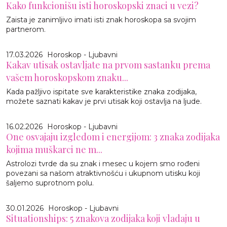
Kako funkcionišu isti horoskopski znaci u vezi?
Zaista je zanimljivo imati isti znak horoskopa sa svojim
partnerom.
17.03.2026
Horoskop - Ljubavni
Kakav utisak ostavljate na prvom sastanku prema
vašem horoskopskom znaku...
Kada pažljivo ispitate sve karakteristike znaka zodijaka,
možete saznati kakav je prvi utisak koji ostavlja na ljude.
16.02.2026
Horoskop - Ljubavni
One osvajaju izgledom i energijom: 3 znaka zodijaka
kojima muškarci ne m...
Astrolozi tvrde da su znak i mesec u kojem smo rođeni
povezani sa našom atraktivnošću i ukupnom utisku koji
šaljemo suprotnom polu.
30.01.2026
Horoskop - Ljubavni
Situationships: 5 znakova zodijaka koji vladaju u