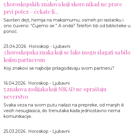
5 horoskopskih znakova koji skoro nikad ne prave
prvi potez – čekate li...
Savršen dejt, hemija na maksimumu, osmeh pri rastanku i
ono čuveno: “Čujemo se.” A onda? Telefon tiši od biblioteke u
ponoć.
23.04.2026
Horoskop - Ljubavni
3 horoskopska znaka koji se lako mogu slagati sa bilo
kojim partnerom
Koji znakovi se najbolje prilagođavaju svom partneru?
16.04.2026
Horoskop - Ljubavni
5 znakova zodijaka koji NIKAD ne opraštaju
neverstvo
Svaka veza na svom putu nailazi na prepreke, od manjih ili
većih nesuglasica, do trenutaka kada jednostavno nema
komunikacije.
25.03.2026
Horoskop - Ljubavni