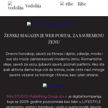
Ribe
Vodolija
ŽENSKI MAGAZIN JE WEB PORTAL ZA SAVREMENU
ŽENU
Dnevni horoskop, saveti za fitness i dijete, zdravlje, moda i
sve sto može zainteresovati modernu ženu. Romantične
ideje, saveti za vezu, ljubavni saveti, poznati parfemi. Ako ste
ipak aktivna dama koja voli da trenira, ovde ćete naći mnoge
savete vezane za treninge i fitness, kao i plan ishrane.
Mini STUDIO Publishing Group d.o.o.
je digital kompanija,
koja se 2009. godine pozicionirala kao lider u LIFESTYLE
segmentu, prateći trendove i vesti iz sveta mode, lepote,