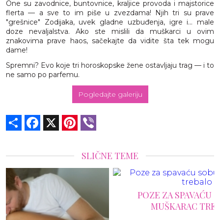
One su zavodnice, buntovnice, kraljice provoda i majstorice
flerta — a sve to im piše u zvezdama! Njih tri su prave
"grešnice" Zodijaka, uvek gladne uzbuđenja, igre i... male
doze nevaljalstva. Ako ste mislili da muškarci u ovim
znakovima prave haos, sačekajte da vidite šta tek mogu
dame!
Spremni? Evo koje tri horoskopske žene ostavljaju trag — i to
ne samo po parfemu.
Pogledajte galeriju
Share
Facebook
X
Pinterest
Viber
SLIČNE TEME
POZE ZA SPAVAĆU SOBU KOJE BI SVAKI
MUŠKARAC TREBALO DA PROBA