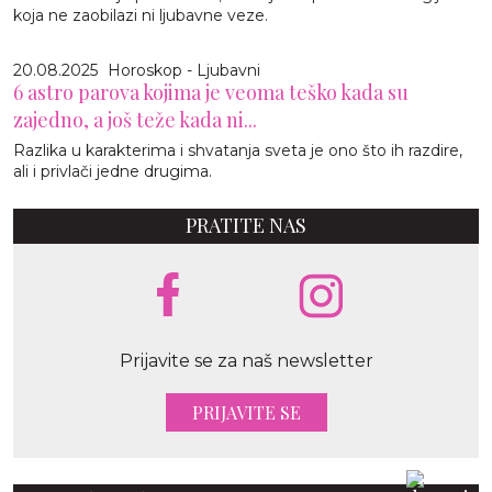
koja ne zaobilazi ni ljubavne veze.
20.08.2025
Horoskop - Ljubavni
6 astro parova kojima je veoma teško kada su
zajedno, a još teže kada ni...
Razlika u karakterima i shvatanja sveta je ono što ih razdire,
ali i privlači jedne drugima.
PRATITE NAS
Prijavite se za naš newsletter
PRIJAVITE SE