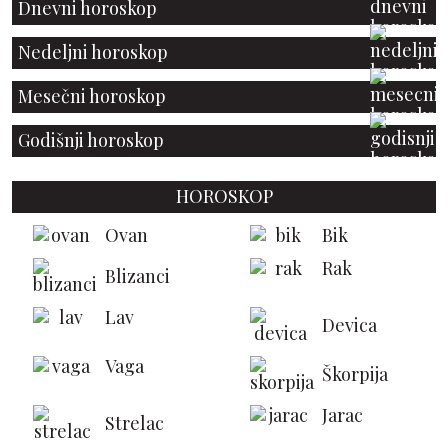
Dnevni horoskop
Nedeljni horoskop
Mesečni horoskop
Godišnji horoskop
HOROSKOP
Ovan
Bik
Rak
Blizanci
Lav
Devica
Vaga
Škorpija
Jarac
Strelac