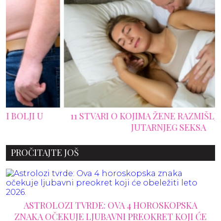
11 STVARI O KOJIMA ŽENE RAZMIŠLJAJU TOKOM
JUTARNJEG SEKSA
PROČITAJTE JOŠ
ASTROLOZI TVRDE: OVA 4 HOROSKOPSKA
ZNAKA OČEKUJE LJUBAVNI PREOKRET KOJI ĆE