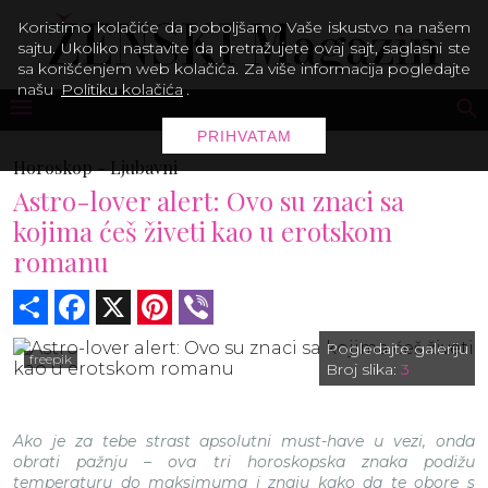
Koristimo kolačiće da poboljšamo Vaše iskustvo na našem
sajtu. Ukoliko nastavite da pretražujete ovaj sajt, saglasni ste
sa korišćenjem web kolačića. Za više informacija pogledajte
našu
Politiku kolačića
.
PRIHVATAM
Horoskop -
Ljubavni
Astro-lover alert: Ovo su znaci sa
kojima ćeš živeti kao u erotskom
romanu
Share
Facebook
X
Pinterest
Viber
Pogledajte galeriju
freepik
Broj slika:
3
Ako je za tebe strast apsolutni must-have u vezi, onda
obrati pažnju – ova tri horoskopska znaka podižu
temperaturu do maksimuma i znaju kako da te obore s