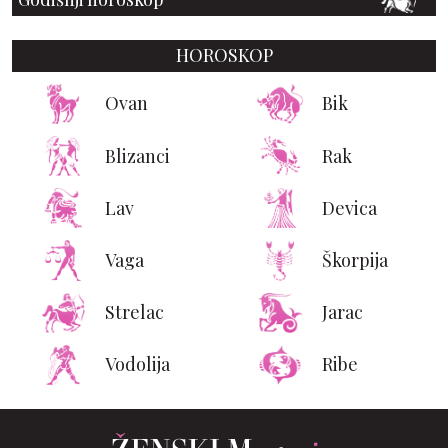
HOROSKOP
Ovan
Bik
Blizanci
Rak
Lav
Devica
Vaga
Škorpija
Strelac
Jarac
Vodolija
Ribe