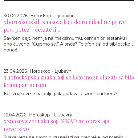
30.04.2026
Horoskop - Ljubavni
5 horoskopskih znakova koji skoro nikad ne prave
prvi potez – čekate li...
Savršen dejt, hemija na maksimumu, osmeh pri rastanku i
ono čuveno: “Čujemo se.” A onda? Telefon tiši od biblioteke u
ponoć.
23.04.2026
Horoskop - Ljubavni
3 horoskopska znaka koji se lako mogu slagati sa bilo
kojim partnerom
Koji znakovi se najbolje prilagođavaju svom partneru?
16.04.2026
Horoskop - Ljubavni
5 znakova zodijaka koji NIKAD ne opraštaju
neverstvo
Svaka veza na svom putu nailazi na prepreke, od manjih ili