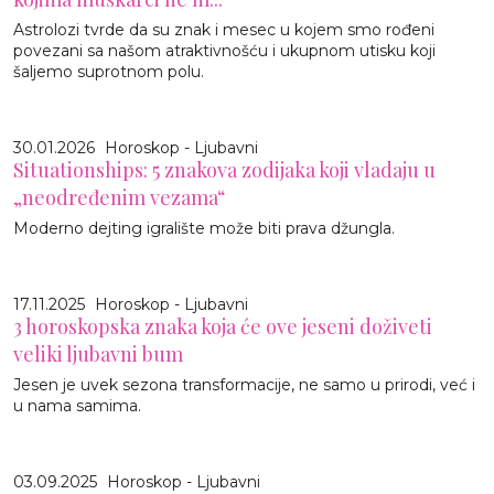
Astrolozi tvrde da su znak i mesec u kojem smo rođeni
povezani sa našom atraktivnošću i ukupnom utisku koji
šaljemo suprotnom polu.
30.01.2026
Horoskop - Ljubavni
Situationships: 5 znakova zodijaka koji vladaju u
„neodređenim vezama“
Moderno dejting igralište može biti prava džungla.
17.11.2025
Horoskop - Ljubavni
3 horoskopska znaka koja će ove jeseni doživeti
veliki ljubavni bum
Jesen je uvek sezona transformacije, ne samo u prirodi, već i
u nama samima.
03.09.2025
Horoskop - Ljubavni