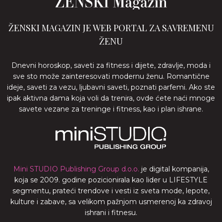
ŽENSKI MAGAZIN JE WEB PORTAL ZA SAVREMENU
ŽENU
Dnevni horoskop, saveti za fitness i dijete, zdravlje, moda i
sve sto može zainteresovati modernu ženu. Romantične
ideje, saveti za vezu, ljubavni saveti, poznati parfemi. Ako ste
ipak aktivna dama koja voli da trenira, ovde ćete naći mnoge
savete vezane za treninge i fitness, kao i plan ishrane.
Mini STUDIO Publishing Group d.o.o.
je digital kompanija,
koja se 2009. godine pozicionirala kao lider u LIFESTYLE
segmentu, prateći trendove i vesti iz sveta mode, lepote,
kulture i zabave, sa velikom pažnjom usmerenoj ka zdravoj
ishrani i fitnesu.