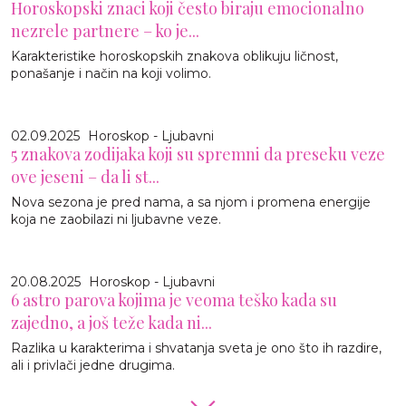
Horoskopski znaci koji često biraju emocionalno
nezrele partnere – ko je...
Karakteristike horoskopskih znakova oblikuju ličnost,
ponašanje i način na koji volimo.
02.09.2025
Horoskop - Ljubavni
5 znakova zodijaka koji su spremni da preseku veze
ove jeseni – da li st...
Nova sezona je pred nama, a sa njom i promena energije
koja ne zaobilazi ni ljubavne veze.
20.08.2025
Horoskop - Ljubavni
6 astro parova kojima je veoma teško kada su
zajedno, a još teže kada ni...
Razlika u karakterima i shvatanja sveta je ono što ih razdire,
ali i privlači jedne drugima.