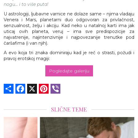
nogu... i to više puta!
U astrologiji, ljubavne varnice ne dolaze same – njima vladaju
Venera i Mars, planetarni duo odgovoran za privlačnost,
senzualnost, želju i akciju. Kad neko u natalnoj karti ima jak
uticaj ovih planeta, veruj – ima sve predispozicije za
najvatrenije, najintenzivnije i najpovezanije trenutke pod
čaršafima (i van njih).
A evo koja tri znaka dominiraju kad je reč o strasti, požudi i
pravoj erotskoj magiji:
Pogledajte galeriju
Share
Facebook
X
Pinterest
Viber
SLIČNE TEME