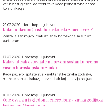
većih nesuglasica, do trenutaka kada jednostavno nema
komunikacije.
25.03.2026
Horoskop - Ljubavni
Kako funkcionišu isti horoskopski znaci u vezi?
Zaista je zanimljivo imati isti znak horoskopa sa svojim
partnerom.
17.03.2026
Horoskop - Ljubavni
Kakav utisak ostavljate na prvom sastanku prema
vašem horoskopskom znaku...
Kada pažljivo ispitate sve karakteristike znaka zodijaka,
možete saznati kakav je prvi utisak koji ostavlja na ljude.
16.02.2026
Horoskop - Ljubavni
One osvajaju izgledom i energijom: 3 znaka zodijaka
kojima muškarci ne m...