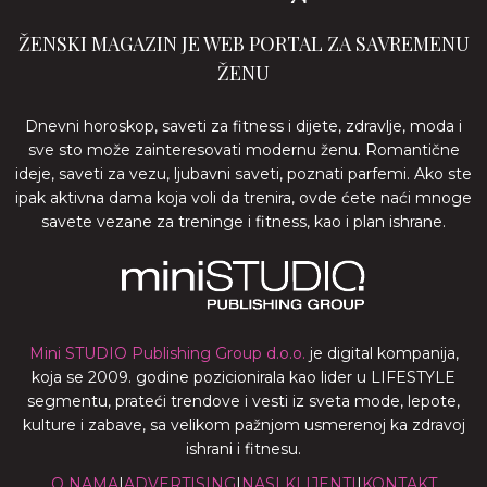
ŽENSKI MAGAZIN JE WEB PORTAL ZA SAVREMENU
ŽENU
Dnevni horoskop, saveti za fitness i dijete, zdravlje, moda i
sve sto može zainteresovati modernu ženu. Romantične
ideje, saveti za vezu, ljubavni saveti, poznati parfemi. Ako ste
ipak aktivna dama koja voli da trenira, ovde ćete naći mnoge
savete vezane za treninge i fitness, kao i plan ishrane.
Mini STUDIO Publishing Group d.o.o.
je digital kompanija,
koja se 2009. godine pozicionirala kao lider u LIFESTYLE
segmentu, prateći trendove i vesti iz sveta mode, lepote,
kulture i zabave, sa velikom pažnjom usmerenoj ka zdravoj
ishrani i fitnesu.
O NAMA
|
ADVERTISING
|
NASI KLIJENTI
|
KONTAKT