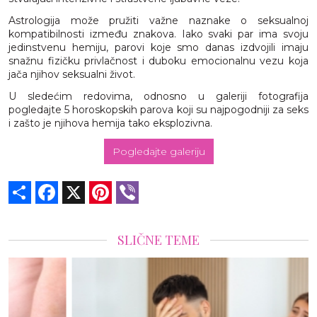
Astrologija može pružiti važne naznake o seksualnoj
kompatibilnosti između znakova. Iako svaki par ima svoju
jedinstvenu hemiju, parovi koje smo danas izdvojili imaju
snažnu fizičku privlačnost i duboku emocionalnu vezu koja
jača njihov seksualni život.
U sledećim redovima, odnosno u galeriji fotografija
pogledajte 5 horoskopskih parova koji su najpogodniji za seks
i zašto je njihova hemija tako eksplozivna.
Pogledajte galeriju
Share
Facebook
X
Pinterest
Viber
SLIČNE TEME