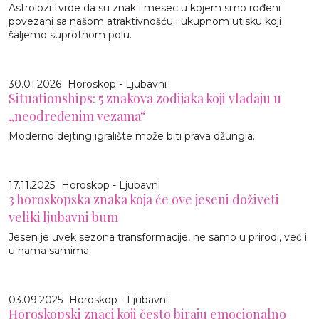
Astrolozi tvrde da su znak i mesec u kojem smo rođeni
povezani sa našom atraktivnošću i ukupnom utisku koji
šaljemo suprotnom polu.
30.01.2026
Horoskop - Ljubavni
Situationships: 5 znakova zodijaka koji vladaju u
„neodređenim vezama“
Moderno dejting igralište može biti prava džungla.
17.11.2025
Horoskop - Ljubavni
3 horoskopska znaka koja će ove jeseni doživeti
veliki ljubavni bum
Jesen je uvek sezona transformacije, ne samo u prirodi, već i
u nama samima.
03.09.2025
Horoskop - Ljubavni
Horoskopski znaci koji često biraju emocionalno