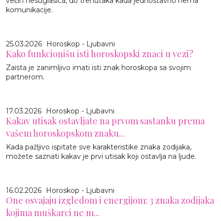
većih nesuglasica, do trenutaka kada jednostavno nema
komunikacije.
25.03.2026
Horoskop - Ljubavni
Kako funkcionišu isti horoskopski znaci u vezi?
Zaista je zanimljivo imati isti znak horoskopa sa svojim
partnerom.
17.03.2026
Horoskop - Ljubavni
Kakav utisak ostavljate na prvom sastanku prema
vašem horoskopskom znaku...
Kada pažljivo ispitate sve karakteristike znaka zodijaka,
možete saznati kakav je prvi utisak koji ostavlja na ljude.
16.02.2026
Horoskop - Ljubavni
One osvajaju izgledom i energijom: 3 znaka zodijaka
kojima muškarci ne m...