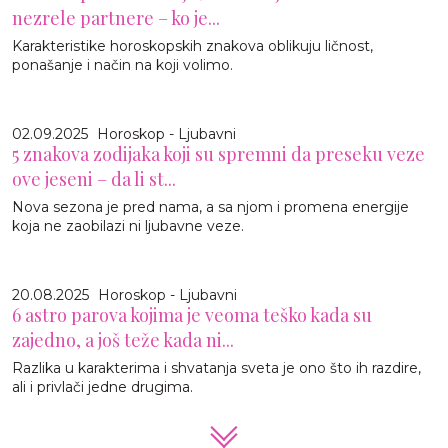
nezrele partnere – ko je...
Karakteristike horoskopskih znakova oblikuju ličnost,
ponašanje i način na koji volimo.
02.09.2025
Horoskop - Ljubavni
5 znakova zodijaka koji su spremni da preseku veze
ove jeseni – da li st...
Nova sezona je pred nama, a sa njom i promena energije
koja ne zaobilazi ni ljubavne veze.
20.08.2025
Horoskop - Ljubavni
6 astro parova kojima je veoma teško kada su
zajedno, a još teže kada ni...
Razlika u karakterima i shvatanja sveta je ono što ih razdire,
ali i privlači jedne drugima.