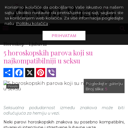
Koristimo kolačiće da poboljšamo Vaše iskustvo na našem
sajtu. Ukoliko nastavite da pretražujete ovaj sajt, saglasni ste
sa korišćenjem web kolačića. Za više informacija pogledajte
našu
Politiku kolačića
.
PRIHVATAM
Horoskop -
Ljubavni
5 horoskopskih parova koji su
najkompatibilniji u seksu
Share
Facebook
X
Pinterest
Viber
Pogledajte galeriju
Pexels
Broj slika:
5
Seksualna podudarnost između znakova može biti
odlučujuća za hemiju u vezi.
Neki parovi horoskopskih znakova su posebno kompatibilni,
stvarajući intenzivne i strastvene ljubavne veze.