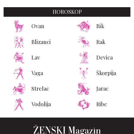
HOROSKOP
Ovan
Bik
Blizanci
Rak
Lav
Devica
Vaga
Škorpija
Strelac
Jarac
Vodolija
Ribe