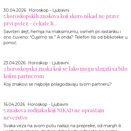
30.04.2026
Horoskop - Ljubavni
5 horoskopskih znakova koji skoro nikad ne prave
prvi potez – čekate li...
Savršen dejt, hemija na maksimumu, osmeh pri rastanku i
ono čuveno: “Čujemo se.” A onda? Telefon tiši od biblioteke u
ponoć.
23.04.2026
Horoskop - Ljubavni
3 horoskopska znaka koji se lako mogu slagati sa bilo
kojim partnerom
Koji znakovi se najbolje prilagođavaju svom partneru?
16.04.2026
Horoskop - Ljubavni
5 znakova zodijaka koji NIKAD ne opraštaju
neverstvo
Svaka veza na svom putu nailazi na prepreke, od manjih ili