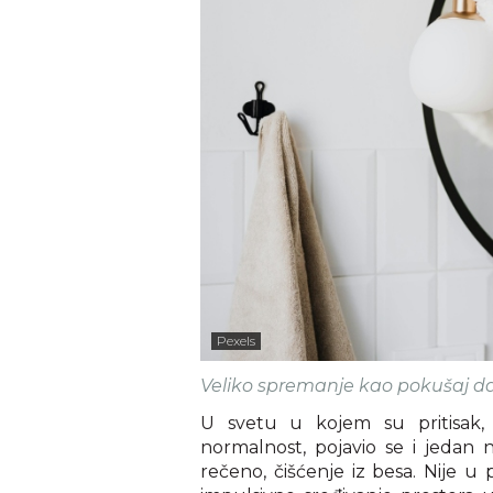
Pexels
Veliko spremanje kao pokušaj da 
U svetu u kojem su pritisak, 
normalnost, pojavio se i jedan n
rečeno, čišćenje iz besa. Nije 