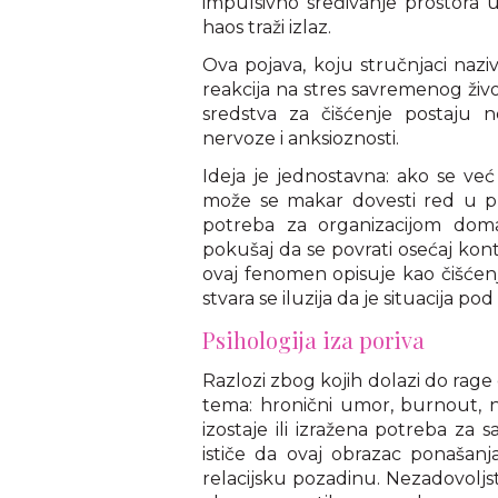
impulsivno sređivanje prostora 
haos traži izlaz.
Ova pojava, koju stručnjaci naziv
reakcija na stres savremenog život
sredstva za čišćenje postaju ne
nervoze i anksioznosti.
Ideja je jednostavna: ako se već
može se makar dovesti red u pro
potreba za organizacijom dom
pokušaj da se povrati osećaj kon
ovaj fenomen opisuje kao čišćenj
stvara se iluzija da je situacija po
Psihologija iza poriva
Razlozi zbog kojih dolazi do rage cl
tema: hronični umor, burnout, n
izostaje ili izražena potreba za
ističe da ovaj obrazac ponašanj
relacijsku pozadinu. Nezadovoljs