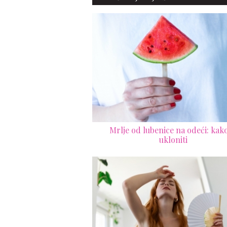
Mrlje od lubenice na odeći: kako
ukloniti