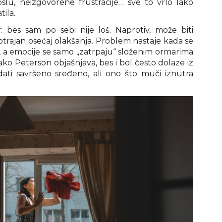
lu, neizgovorene frustracije… sve to vrlo lako
ila.
: bes sam po sebi nije loš. Naprotiv, može biti
trajan osećaj olakšanja. Problem nastaje kada se
e, a emocije se samo „zatrpaju“ složenim ormarima
ako Peterson objašnjava, bes i bol često dolaze iz
dati savršeno sređeno, ali ono što muči iznutra