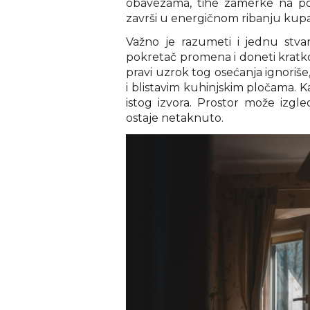
obavezama, tihe zamerke na pos
završi u energičnom ribanju kupat
Važno je razumeti i jednu stvar
pokretač promena i doneti kratko
pravi uzrok tog osećanja ignoriš
i blistavim kuhinjskim pločama. K
istog izvora. Prostor može izgle
ostaje netaknuto.