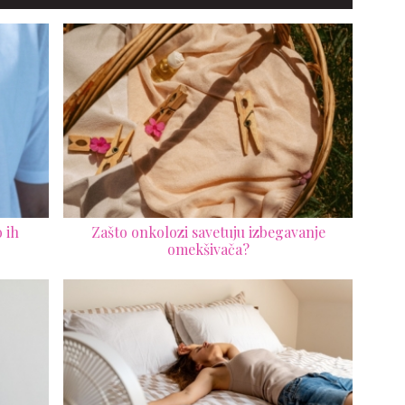
 ih
Zašto onkolozi savetuju izbegavanje
omekšivača?