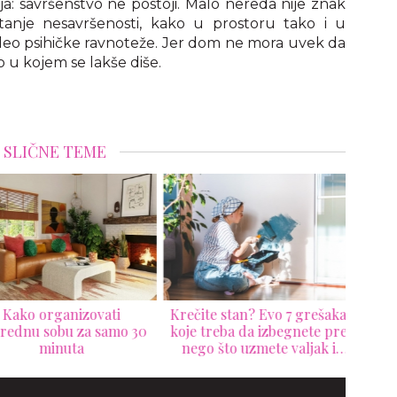
ija: savršenstvo ne postoji. Malo nereda nije znak
atanje nesavršenosti, kako u prostoru tako i u
deo psihičke ravnoteže. Jer dom ne mora uvek da
o u kojem se lakše diše.
SLIČNE TEME
4 pr
vaš 
bez
Kako organizovati
Krečite stan? Evo 7 grešaka
ednu sobu za samo 30
koje treba da izbegnete pre
minuta
nego što uzmete valjak i
četku