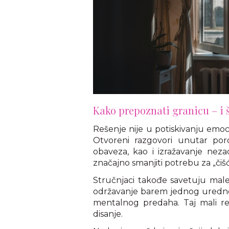
Kako prepoznati granicu – i 
Rešenje nije u potiskivanju emocij
Otvoreni razgovori unutar poro
obaveza, kao i izražavanje nez
značajno smanjiti potrebu za „čišć
Stručnjaci takođe savetuju male,
održavanje barem jednog urednog
mentalnog predaha. Taj mali re
disanje.