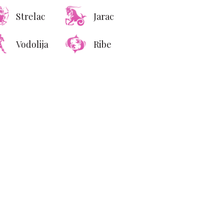
Strelac
Jarac
Vodolija
Ribe