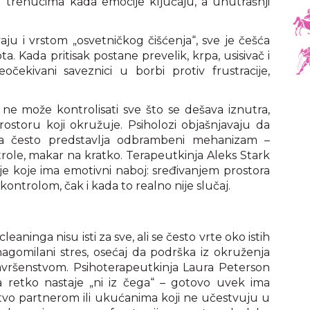
u trenucima kada emocije ključaju, a unutrašnji
aju i vrstom „osvetničkog čišćenja“, sve je češća
a. Kada pritisak postane prevelik, krpa, usisivač i
očekivani saveznici u borbi protiv frustracije,
 ne može kontrolisati sve što se dešava iznutra,
storu koji okružuje. Psiholozi objašnjavaju da
a često predstavlja odbrambeni mehanizam –
trole, makar na kratko. Terapeutkinja Aleks Stark
e koje ima emotivni naboj: sređivanjem prostora
d kontrolom, čak i kada to realno nije slučaj.
eaninga nisu isti za sve, ali se često vrte oko istih
agomilani stres, osećaj da podrška iz okruženja
 savršenstvom. Psihoterapeutkinja Laura Peterson
a retko nastaje „ni iz čega“ – gotovo uvek ima
tvo partnerom ili ukućanima koji ne učestvuju u