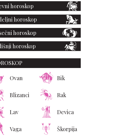
vni horoskop
eljni horoskop
ečni horoskop
išnji horoskop
OROSKOP
Ovan
Bik
Blizanci
Rak
Lav
Devica
Vaga
Škorpija