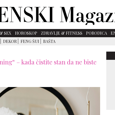
& SEX
HOROSKOP
ZDRAVLJE & FITNESS
PORODICA
E
DEKOR
FENG ŠUI
BAŠTA
ning“ – kada čistite stan da ne biste