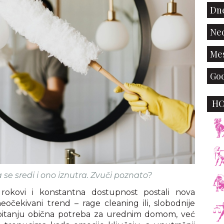
Dne
Ned
Mes
God
H
se sredi i ono iznutra. Zvuči poznato?
rokovi i konstantna dostupnost postali nova
eočekivani trend – rage cleaning ili, slobodnije
u pitanju obična potreba za urednim domom, već