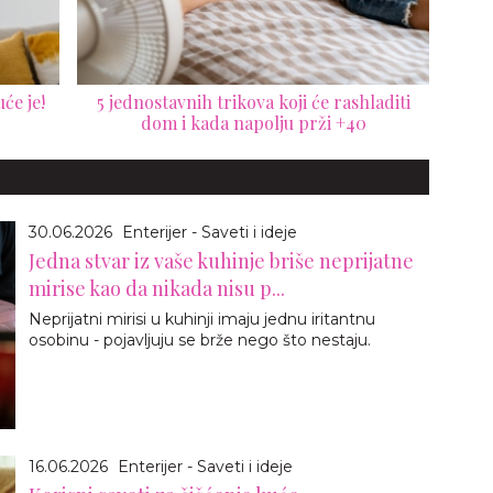
će je!
5 jednostavnih trikova koji će rashladiti
dom i kada napolju prži +40
30.06.2026
Enterijer - Saveti i ideje
Jedna stvar iz vaše kuhinje briše neprijatne
mirise kao da nikada nisu p...
Neprijatni mirisi u kuhinji imaju jednu iritantnu
osobinu - pojavljuju se brže nego što nestaju.
16.06.2026
Enterijer - Saveti i ideje