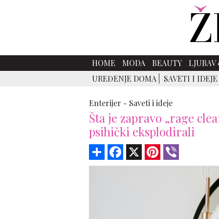
HOME
MODA
BEAUTY
LJUBAV 
UREĐENJE DOMA
SAVETI I IDEJE
Enterijer -
Saveti i ideje
Šta je zapravo „rage clea
psihički eksplodirali
Share
Facebook
X
Pinterest
Viber