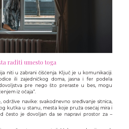
šta raditi umesto toga
a niti u zabrani čišćenja. Ključ je u komunikaciji.
dice ili zajedničkog doma, jasna i fer podela
adovoljstva pre nego što preraste u bes, mogu
enjem iz očaja“.
 održive navike: svakodnevno sređivanje sitnica,
 kutka u stanu, mesta koje pruža osećaj mira i
d često je dovoljan da se napravi prostor za –