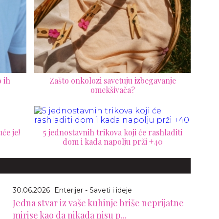
 ih
Zašto onkolozi savetuju izbegavanje
omekšivača?
će je!
5 jednostavnih trikova koji će rashladiti
dom i kada napolju prži +40
30.06.2026
Enterijer - Saveti i ideje
Jedna stvar iz vaše kuhinje briše neprijatne
mirise kao da nikada nisu p...