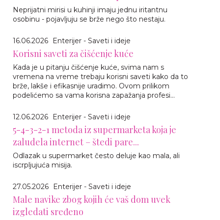
Neprijatni mirisi u kuhinji imaju jednu iritantnu
osobinu - pojavljuju se brže nego što nestaju.
16.06.2026
Enterijer - Saveti i ideje
Korisni saveti za čišćenje kuće
Kada je u pitanju čišćenje kuće, svima nam s
vremena na vreme trebaju korisni saveti kako da to
brže, lakše i efikasnije uradimo. Ovom prilikom
podelićemo sa vama korisna zapažanja profesi...
12.06.2026
Enterijer - Saveti i ideje
5-4-3-2-1 metoda iz supermarketa koja je
zaludela internet – štedi pare...
Odlazak u supermarket često deluje kao mala, ali
iscrpljujuća misija.
27.05.2026
Enterijer - Saveti i ideje
Male navike zbog kojih će vaš dom uvek
izgledati sređeno