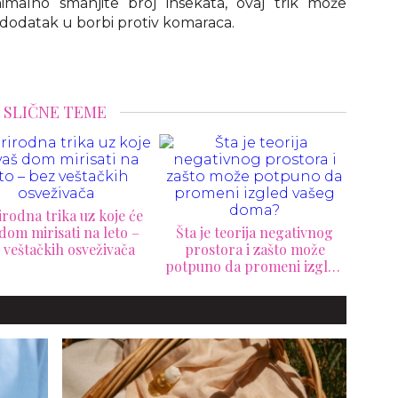
nimalno smanjite broj insekata, ovaj trik može
i dodatak u borbi protiv komaraca.
SLIČNE TEME
Kako organizovati
Kako
neurednu sobu za samo 30
da
 je teorija negativnog
minuta
a
rostora i zašto može
uno da promeni izgled
vašeg doma?