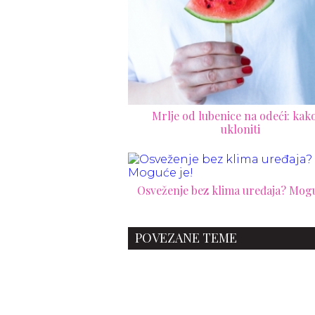
Mrlje od lubenice na odeći: kako
ukloniti
Osveženje bez klima uređaja? Mogu
POVEZANE TEME