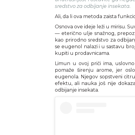
sredstvo za odbijanje insekata.
Ali, da li ova metoda zaista funkcio
Osnova ove ideje leži u mirisu. Su
— eterično ulje snažnog, prepozn
kao prirodno sredstvo za odbijan
se eugenol nalazi i u sastavu bro
kupiti u prodavnicama.
Limun u ovoj priči ima, uslovn
pomaže širenju arome, jer oslo
eugenola. Njegov sopstveni citr
efektu, ali nauka još nije dokaz
odbijanje insekata.