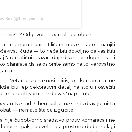
ney Box (@honeybox.in)
 lepo miriše? Odgovor je: pomalo od oboje.
 sa limunom i karanfilićem može blago smanjiti
čekivati čuda — to neće biti dovoljno da vas štiti
j "aromatični stražar" daje diskretan doprinos, ali
ko planirate da se oslonite samo na to, verovatno
ogama.
biji. Vetar brzo raznosi miris, pa komarcima ne
že biti lep dekorativni detalj na stolu i osvežiti
da će sprečiti komarce da vas "napadnu".
an. Ne sadrži hemikalije, ne šteti zdravlju, ništa
obati — nemate šta da izgubite.
ma nije čudotvorno sredstvo protiv komaraca i ne
losione. Ipak, ako želite da prostoru dodate blagi