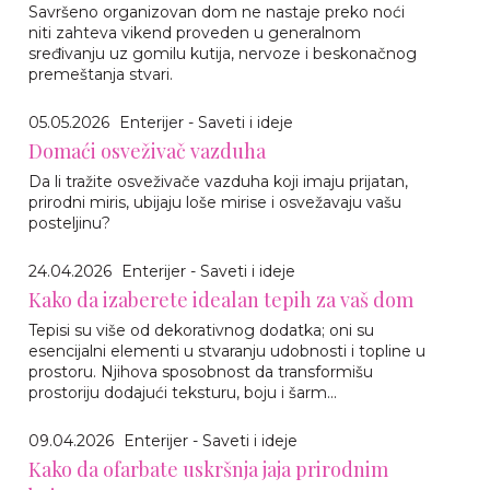
Savršeno organizovan dom ne nastaje preko noći
niti zahteva vikend proveden u generalnom
sređivanju uz gomilu kutija, nervoze i beskonačnog
premeštanja stvari.
05.05.2026
Enterijer - Saveti i ideje
Domaći osveživač vazduha
Da li tražite osveživače vazduha koji imaju prijatan,
prirodni miris, ubijaju loše mirise i osvežavaju vašu
posteljinu?
24.04.2026
Enterijer - Saveti i ideje
Kako da izaberete idealan tepih za vaš dom
Tepisi su više od dekorativnog dodatka; oni su
esencijalni elementi u stvaranju udobnosti i topline u
prostoru. Njihova sposobnost da transformišu
prostoriju dodajući teksturu, boju i šarm...
09.04.2026
Enterijer - Saveti i ideje
Kako da ofarbate uskršnja jaja prirodnim