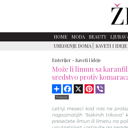
HOME
MODA
BEAUTY
LJUBAV 
UREĐENJE DOMA
SAVETI I IDEJE
Enterijer -
Saveti i ideje
Može li limun sa karanfi
sredstvo protiv komaraca
Share
Facebook
X
Pinterest
Viber
freepik
Letnji meseci kod nas ne prola
najpoznatijih "bakinih trikova" 
presečete limun ili limetu na po
unutrašnjost i ostavite ga negde