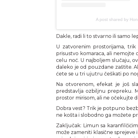
A post shared by Ho
Dakle, radi li to stvarno ili samo
U zatvorenim prostorijama, trik
prisustvo komaraca, ali nemojte o
celu noć. U najboljem slučaju, ova
daleko je od pouzdane zaštite. A
ćete se u tri ujutru češkati po n
Na otvorenom, efekat je još sla
predstavlja ozbiljnu prepreku. Mo
prostor mirisom, ali ne očekujte 
Dobra vest? Trik je potpuno bezbed
ne košta i slobodno ga možete pr
Zaključak: Limun sa karanfilčići
može zameniti klasične sprejeve i 