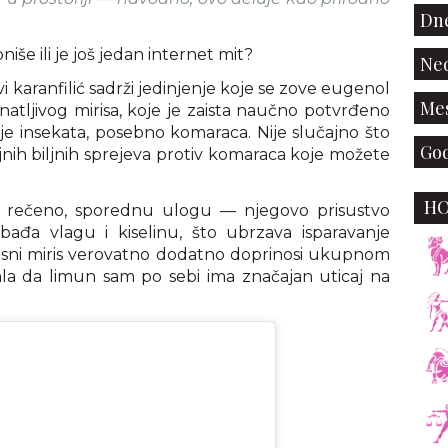
Dne
niše ili je još jedan internet mit?
Ned
vi karanfilić sadrži jedinjenje koje se zove eugenol
Mes
atljivog mirisa, koje je zaista naučno potvrđeno
je insekata, posebno komaraca. Nije slučajno što
God
jnih biljnih sprejeva protiv komaraca koje možete
H
o rečeno, sporednu ulogu — njegovo prisustvo
bađa vlagu i kiselinu, što ubrzava isparavanje
usni miris verovatno dodatno doprinosi ukupnom
ala da limun sam po sebi ima značajan uticaj na