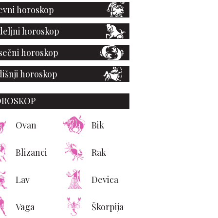
vni horoskop
eljni horoskop
ečni horoskop
išnji horoskop
OROSKOP
Ovan
Bik
Blizanci
Rak
Lav
Devica
Vaga
Škorpija