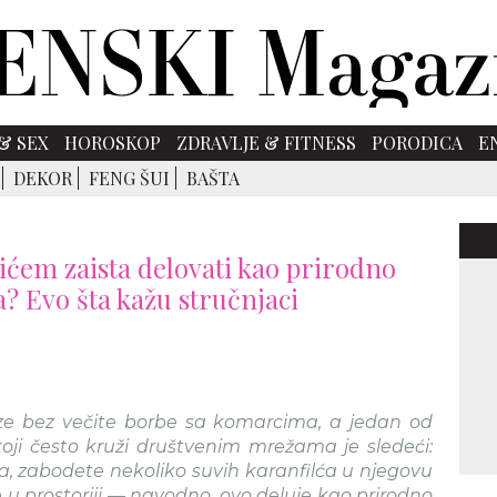
& SEX
HOROSKOP
ZDRAVLJE & FITNESS
PORODICA
E
DEKOR
FENG ŠUI
BAŠTA
lićem zaista delovati kao prirodno
? Evo šta kažu stručnjaci
ze bez večite borbe sa komarcima, a jedan od
koji često kruži društvenim mrežama je sledeći:
la, zabodete nekoliko suvih karanfilća u njegovu
 u prostoriji — navodno, ovo deluje kao prirodno