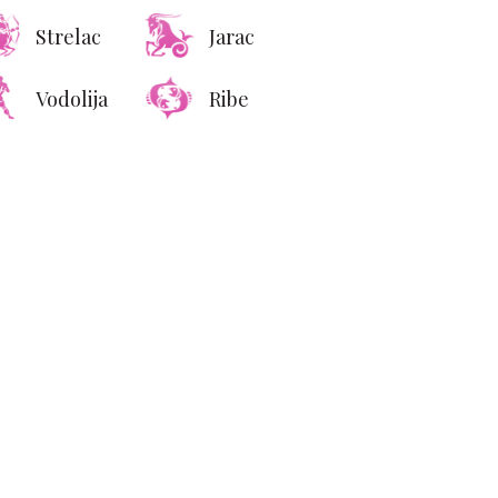
Strelac
Jarac
Vodolija
Ribe