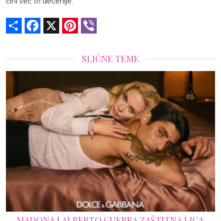
čini već tri decenije.“
Share
Facebook
X
Pinterest
Viber
SLIČNE TEME
5 STVARI KOJE MORATE IMATI OVOG LETA AKO