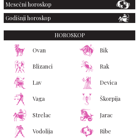
Mesečni horoskop
Godišnji horoskop
HOROSKOP
Ovan
Bik
Blizanci
Rak
Lav
Devica
Vaga
Škorpija
Strelac
Jarac
Vodolija
Ribe