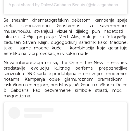
A post shared by Dolce&Gabbana Beauty (@dolcegabbana_beauty)
Sa snažnim kinematografskim pečatom, kampanja spaja
zrelu, samouverenu ženstvenost sa savremenom
muževnošću, stvarajući vizuelni dijalog pun napetosti i
luksuza. Režiju potpisuje Mert Alas, dok je za fotografiju
zadužen Stiven Klajn, dugogodišnji saradnik kako Madone,
tako i same modne kuće – kombinacija koja garantuje
estetiku na ivici provokacije i visoke mode.
Nova interpretacija mirisa, The One – The New Intensities,
predstavlja evoluciju kultnog parfema: prepoznatljiva
senzualna DNK sada je produbljena intenzivnijim, modernim
notama. Kampanja odiše glamuroznom dramatikom i
raskošnom energijom, predstavljajući ženu i muškarca Dolce
& Gabbana kao bezvremene simbole strasti, moći i
magnetizma.