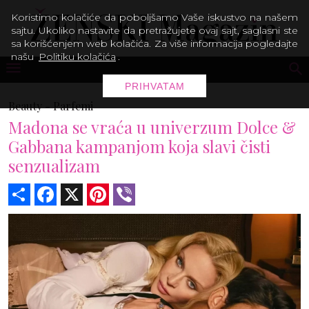
Koristimo kolačiće da poboljšamo Vaše iskustvo na našem
sajtu. Ukoliko nastavite da pretražujete ovaj sajt, saglasni ste
sa korišćenjem web kolačića. Za više informacija pogledajte
našu
Politiku kolačića
.
PRIHVATAM
Beauty -
Parfemi
Madona se vraća u univerzum Dolce &
Gabbana kampanjom koja slavi čisti
senzualizam
Share
Facebook
X
Pinterest
Viber