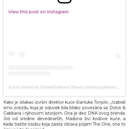
View this post on Instagram
A post shared by Dolce&Gabbana Beauty (@dolcegabbana_beauty)
Kako je istakao izvršni direktor kuće Đanluka Tonjolo: „Izabrali
smo zvezdu koja je oduvek bila blisko povezana sa Dolce &
Gabbana i njihovom istorijom. Ona je deo DNK ovog brenda.
Još od sredine devedesetih, Madona živi kodove kuće, a
kada tražite osobu koja zaista oličava pojam The One, ona to