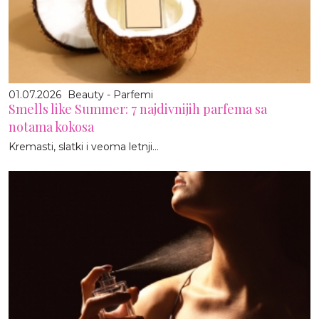
01.07.2026
Beauty - Parfemi
Smells like Summer: 7 najdivnijih parfema sa
notama kokosa
Kremasti, slatki i veoma letnji...