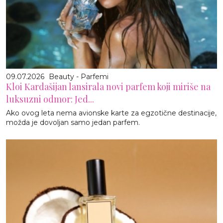
09.07.2026
Beauty - Parfemi
Kloi Kardašijan lansirala novi parfem koji miriše na
luksuzni odmor: Jed...
Ako ovog leta nema avionske karte za egzotične destinacije,
možda je dovoljan samo jedan parfem.