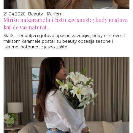
21.04.2026
Beauty - Parfemi
Mirišu na karamelu i čistu zavisnost: 5 body mistova
koji će vas naterat...
Slatki, neodoljivi i gotovo opasno zavodljivi, body mistovi sa
mirisom karamele postali su beauty opsesija sezone i
iskreno, potpuno je jasno zašto.