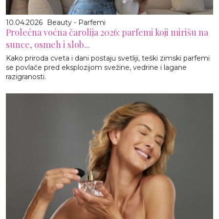
10.04.2026
Beauty - Parfemi
Prolećna voćna čarolija 2026: parfemi koji mirišu na
sunce, osmeh i slob...
Kako priroda cveta i dani postaju svetliji, teški zimski parfemi
se povlače pred eksplozijom svežine, vedrine i lagane
razigranosti.