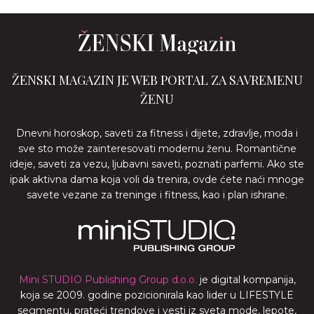
ŽENSKI MAGAZIN JE WEB PORTAL ZA SAVREMENU
ŽENU
Dnevni horoskop, saveti za fitness i dijete, zdravlje, moda i
sve sto može zainteresovati modernu ženu. Romantične
ideje, saveti za vezu, ljubavni saveti, poznati parfemi. Ako ste
ipak aktivna dama koja voli da trenira, ovde ćete naći mnoge
savete vezane za treninge i fitness, kao i plan ishrane.
Mini STUDIO Publishing Group d.o.o.
je digital kompanija,
koja se 2009. godine pozicionirala kao lider u LIFESTYLE
segmentu, prateći trendove i vesti iz sveta mode, lepote,