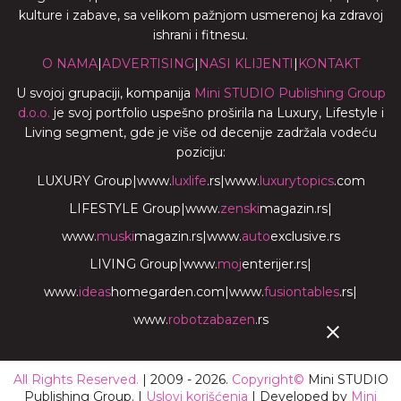
kulture i zabave, sa velikom pažnjom usmerenoj ka zdravoj
ishrani i fitnesu.
O NAMA
|
ADVERTISING
|
NASI KLIJENTI
|
KONTAKT
U svojoj grupaciji, kompanija
Mini STUDIO Publishing Group
d.o.o.
je svoj portfolio uspešno proširila na Luxury, Lifestyle i
Living segment, gde je više od decenije zadržala vodeću
poziciju:
LUXURY Group
|
www.
luxlife
.rs
|
www.
luxurytopics
.com
LIFESTYLE Group
|
www.
zenski
magazin.rs
|
www.
muski
magazin.rs
|
www.
auto
exclusive.rs
LIVING Group
|
www.
moj
enterijer.rs
|
www.
ideas
homegarden.com
|
www.
fusiontables
.rs
|
www.
robotzabazen
.rs
All Rights Reserved.
| 2009 - 2026.
Copyright©
Mini STUDIO
Publishing Group. |
Uslovi korišćenja
| Developed by
Mini