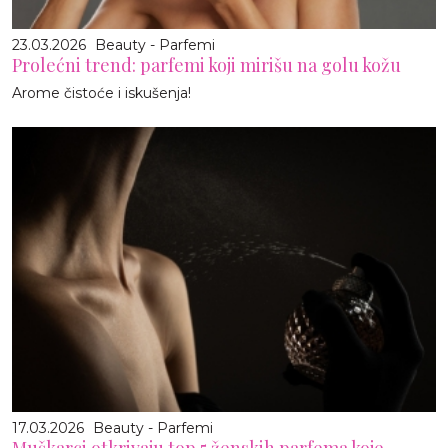
23.03.2026
Beauty - Parfemi
Prolećni trend: parfemi koji mirišu na golu kožu
Arome čistoće i iskušenja!
17.03.2026
Beauty - Parfemi