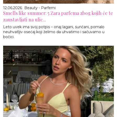
12.06.2026
Beauty - Parfemi
Smells like summer: 5 Zara parfema zbog kojih će te
zaustavljati na ulic...
Leto uvek ima svoj potpis – onaj lagani, sunčani, pomalo
neuhvatljiv osećaj koji želimo da uhvatimo i sačuvamo u
bočici.