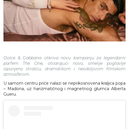
Dolce & Gabbana otkriva novu kampanju za legendarni
parfem The One, otvarajući novo, smelije poglavlje
ispunjeno strašću, dramatikom i neodoljivom filmskom
atmosferom.
U samom centru priče nalazi se neprikosnovena kraljica popa
– Madona, uz harizmatičnog i magnetnog glumca Alberta
Gueru.