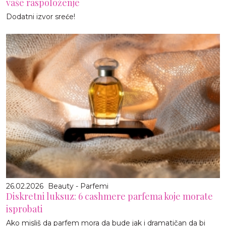
vaše raspoloženje
Dodatni izvor sreće!
26.02.2026
Beauty - Parfemi
Diskretni luksuz: 6 cashmere parfema koje morate
isprobati
Ako misliš da parfem mora da bude jak i dramatičan da bi