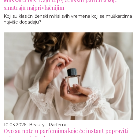
Muškarci otkrivaju top 5 ženskih parfema koje
smatraju najprivlačnijim
Koji su klasični ženski mirisi svih vremena koji se muškarcima
najviše dopadaju?
10.03.2026
Beauty - Parfemi
Ovo su note u parfemima koje će instant popraviti