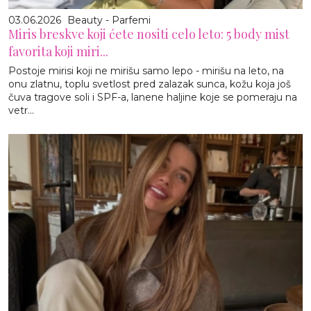
03.06.2026
Beauty - Parfemi
Miris breskve koji ćete nositi celo leto: 5 body mist
favorita koji miri...
Postoje mirisi koji ne mirišu samo lepo - mirišu na leto, na
onu zlatnu, toplu svetlost pred zalazak sunca, kožu koja još
čuva tragove soli i SPF-a, lanene haljine koje se pomeraju na
vetr...