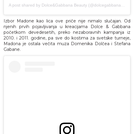
A post shared by Dolce&Gabbana Beauty (@dolcegabbana_beauty)
Izbor Madone kao lica ove priče nije nimalo slučajan. Od
njenih prvih pojavljivanja u kreacijama Dolce & Gabbana
početkom devedesetih, preko nezaboravnih kampanja iz
2010. i 2011. godine, pa sve do kostima za svetske turneje,
Madona je ostala večita muza Domenika Dolčea i Stefana
Gabane.