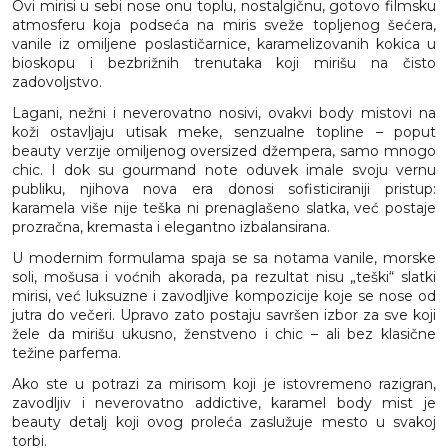
Ovi mirisi u sebi nose onu toplu, nostalgičnu, gotovo filmsku
atmosferu koja podseća na miris sveže topljenog šećera,
vanile iz omiljene poslastičarnice, karamelizovanih kokica u
bioskopu i bezbrižnih trenutaka koji mirišu na čisto
zadovoljstvo.
Lagani, nežni i neverovatno nosivi, ovakvi body mistovi na
koži ostavljaju utisak meke, senzualne topline – poput
beauty verzije omiljenog oversized džempera, samo mnogo
chic. I dok su gourmand note oduvek imale svoju vernu
publiku, njihova nova era donosi sofisticiraniji pristup:
karamela više nije teška ni prenaglašeno slatka, već postaje
prozračna, kremasta i elegantno izbalansirana.
U modernim formulama spaja se sa notama vanile, morske
soli, mošusa i voćnih akorada, pa rezultat nisu „teški“ slatki
mirisi, već luksuzne i zavodljive kompozicije koje se nose od
jutra do večeri. Upravo zato postaju savršen izbor za sve koji
žele da mirišu ukusno, ženstveno i chic – ali bez klasične
težine parfema.
Ako ste u potrazi za mirisom koji je istovremeno razigran,
zavodljiv i neverovatno addictive, karamel body mist je
beauty detalj koji ovog proleća zaslužuje mesto u svakoj
torbi.