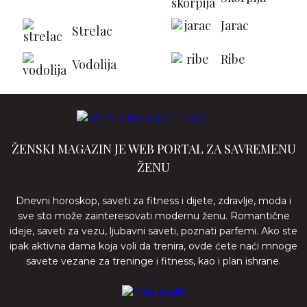
Jarac
Strelac
Ribe
Vodolija
ŽENSKI MAGAZIN JE WEB PORTAL ZA SAVREMENU
ŽENU
Dnevni horoskop, saveti za fitness i dijete, zdravlje, moda i
sve sto može zainteresovati modernu ženu. Romantične
ideje, saveti za vezu, ljubavni saveti, poznati parfemi. Ako ste
ipak aktivna dama koja voli da trenira, ovde ćete naći mnoge
savete vezane za treninge i fitness, kao i plan ishrane.