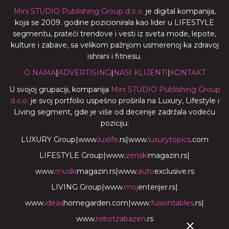
Mini STUDIO Publishing Group d.o.o.
je digital kompanija,
koja se 2009. godine pozicionirala kao lider u LIFESTYLE
segmentu, prateći trendove i vesti iz sveta mode, lepote,
kulture i zabave, sa velikom pažnjom usmerenoj ka zdravoj
ishrani i fitnesu.
O NAMA
|
ADVERTISING
|
NASI KLIJENTI
|
KONTAKT
U svojoj grupaciji, kompanija
Mini STUDIO Publishing Group
d.o.o.
je svoj portfolio uspešno proširila na Luxury, Lifestyle i
Living segment, gde je više od decenije zadržala vodeću
poziciju:
LUXURY Group
|
www.
luxlife
.rs
|
www.
luxurytopics
.com
LIFESTYLE Group
|
www.
zenski
magazin.rs
|
www.
muski
magazin.rs
|
www.
auto
exclusive.rs
LIVING Group
|
www.
moj
enterijer.rs
|
www.
ideas
homegarden.com
|
www.
fusiontables
.rs
|
www.
robotzabazen
.rs