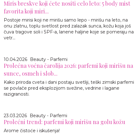
Miris breskve koji ćete nositi celo leto: 5 body mist
favorita koji miri...
Postoje mirisi koji ne mirišu samo lepo - mirišu na leto, na
onu zlatnu, toplu svetlost pred zalazak sunca, kožu koja još
čuva tragove soli i SPF-a, lanene haljine koje se pomeraju na
vetr...
10.04.2026
Beauty - Parfemi
Prolećna voćna čarolija 2026: parfemi koji mirišu na
sunce, osmeh i slob...
Kako priroda cveta i dani postaju svetliji, teški zimski parfemi
se povlače pred eksplozijom svežine, vedrine i lagane
razigranosti.
23.03.2026
Beauty - Parfemi
Prolećni trend: parfemi koji mirišu na golu kožu
Arome čistoće i iskušenja!