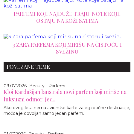
PARFEMI KOJI NAJDUŽE TRAJU: NOTE KOJE
OSTAJU NA KOŽI SATIMA
3 ZARA PARFEMA KOJI MIRIŠU NA ČISTOĆU I
SVEŽINU
POVEZANE TEME
09.07.2026
Beauty - Parfemi
Kloi Kardašijan lansirala novi parfem koji miriše na
luksuzni odmor: Jed...
Ako ovog leta nema avionske karte za egzotične destinacije,
možda je dovoljan samo jedan parfem.
01.07.2026
Beauty - Parfemi