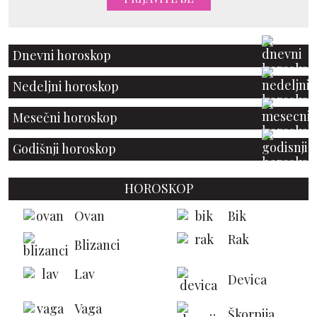
Dnevni horoskop
Nedeljni horoskop
Mesečni horoskop
Godišnji horoskop
HOROSKOP
Ovan
Bik
Rak
Blizanci
Lav
Devica
Vaga
Škorpija