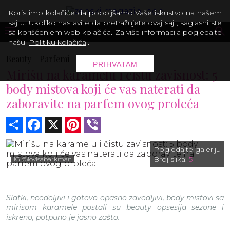
Koristimo kolačiće da poboljšamo Vaše iskustvo na našem
sajtu. Ukoliko nastavite da pretražujete ovaj sajt, saglasni ste
sa korišćenjem web kolačića. Za više informacija pogledajte
našu
Politiku kolačića
.
Beauty -
Parfemi
PRIHVATAM
Mirišu na karamelu i čistu zavisnost: 5
body mistova koji će vas naterati da
zaboravite na parfem ovog proleća
Share
Facebook
X
Pinterest
Viber
Pogledajte galeriju
Broj slika:
5
IG @lovisabarkman
Slatki, neodoljivi i gotovo opasno zavodljivi, body mistovi sa
mirisom karamele postali su beauty opsesija sezone i
iskreno, potpuno je jasno zašto.