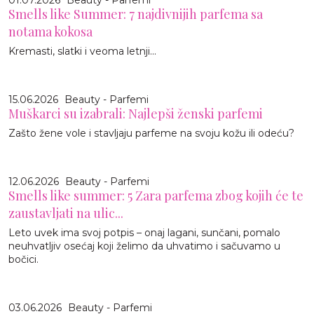
Smells like Summer: 7 najdivnijih parfema sa
notama kokosa
Kremasti, slatki i veoma letnji...
15.06.2026
Beauty - Parfemi
Muškarci su izabrali: Najlepši ženski parfemi
Zašto žene vole i stavljaju parfeme na svoju kožu ili odeću?
12.06.2026
Beauty - Parfemi
Smells like summer: 5 Zara parfema zbog kojih će te
zaustavljati na ulic...
Leto uvek ima svoj potpis – onaj lagani, sunčani, pomalo
neuhvatljiv osećaj koji želimo da uhvatimo i sačuvamo u
bočici.
03.06.2026
Beauty - Parfemi