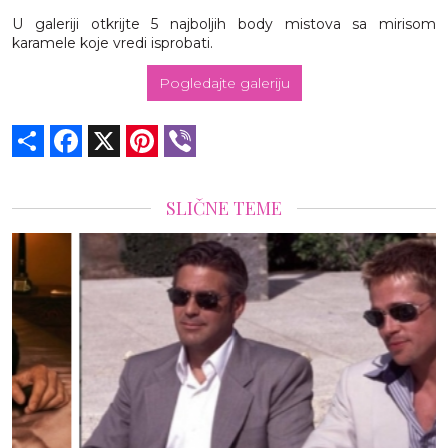
U galeriji otkrijte 5 najboljih body mistova sa mirisom
karamele koje vredi isprobati.
Pogledajte galeriju
Share
Facebook
X
Pinterest
Viber
SLIČNE TEME