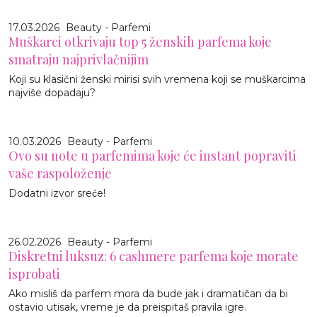
17.03.2026
Beauty - Parfemi
Muškarci otkrivaju top 5 ženskih parfema koje
smatraju najprivlačnijim
Koji su klasični ženski mirisi svih vremena koji se muškarcima
najviše dopadaju?
10.03.2026
Beauty - Parfemi
Ovo su note u parfemima koje će instant popraviti
vaše raspoloženje
Dodatni izvor sreće!
26.02.2026
Beauty - Parfemi
Diskretni luksuz: 6 cashmere parfema koje morate
isprobati
Ako misliš da parfem mora da bude jak i dramatičan da bi
ostavio utisak, vreme je da preispitaš pravila igre.