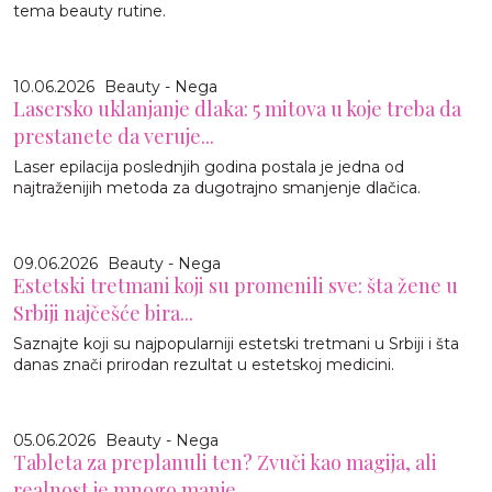
tema beauty rutine.
10.06.2026
Beauty - Nega
Lasersko uklanjanje dlaka: 5 mitova u koje treba da
prestanete da veruje...
Laser epilacija poslednjih godina postala je jedna od
najtraženijih metoda za dugotrajno smanjenje dlačica.
09.06.2026
Beauty - Nega
Estetski tretmani koji su promenili sve: šta žene u
Srbiji najčešće bira...
Saznajte koji su najpopularniji estetski tretmani u Srbiji i šta
danas znači prirodan rezultat u estetskoj medicini.
05.06.2026
Beauty - Nega
Tableta za preplanuli ten? Zvuči kao magija, ali
realnost je mnogo manje...