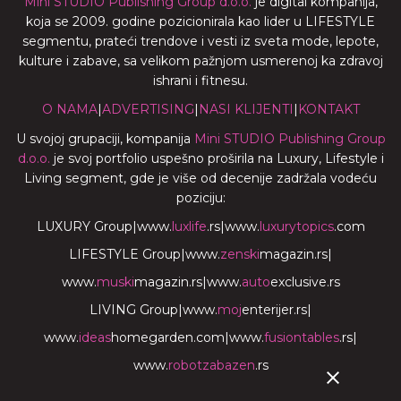
Mini STUDIO Publishing Group d.o.o.
je digital kompanija,
koja se 2009. godine pozicionirala kao lider u LIFESTYLE
segmentu, prateći trendove i vesti iz sveta mode, lepote,
kulture i zabave, sa velikom pažnjom usmerenoj ka zdravoj
ishrani i fitnesu.
O NAMA
|
ADVERTISING
|
NASI KLIJENTI
|
KONTAKT
U svojoj grupaciji, kompanija
Mini STUDIO Publishing Group
d.o.o.
je svoj portfolio uspešno proširila na Luxury, Lifestyle i
Living segment, gde je više od decenije zadržala vodeću
poziciju:
LUXURY Group
|
www.
luxlife
.rs
|
www.
luxurytopics
.com
LIFESTYLE Group
|
www.
zenski
magazin.rs
|
www.
muski
magazin.rs
|
www.
auto
exclusive.rs
LIVING Group
|
www.
moj
enterijer.rs
|
www.
ideas
homegarden.com
|
www.
fusiontables
.rs
|
www.
robotzabazen
.rs