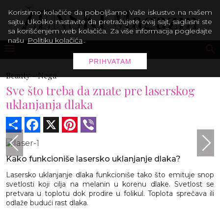
Koristimo kolačiće da poboljšamo Vaše iskustvo na našem
sajtu. Ukoliko nastavite da pretražujete ovaj sajt, saglasni ste
sa korišćenjem web kolačića. Za više informacija pogledajte
našu
Politiku kolačića
.
PRIHVATAM
Beauty -
Nega
Sve što treba da znate pre laserskog
uklanjanja dlaka
Share
Facebook
X
Pinterest
Viber
Kako funkcioniše lasersko uklanjanje dlaka?
Lasersko uklanjanje dlaka funkcioniše tako što emituje snop
svetlosti koji cilja na melanin u korenu dlake. Svetlost se
pretvara u toplotu dok prodire u folikul. Toplota sprečava ili
odlaže budući rast dlaka.