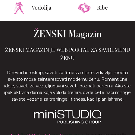
Vodolija
Ribe
ŽENSKI MAGAZIN JE WEB PORTAL ZA SAVREMENU
ŽENU
Dnevni horoskop, saveti za fitness i dijete, zdravlje, moda i
sve sto može zainteresovati modernu ženu. Romantične
ideje, saveti za vezu, ljubavni saveti, poznati parfemi. Ako ste
ipak aktivna dama koja voli da trenira, ovde ćete naći mnoge
savete vezane za treninge i fitness, kao i plan ishrane.