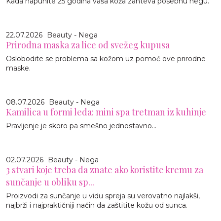
Kada napunite 25 godina vaša koža zahteva posebnu negu.
22.07.2026
Beauty - Nega
Prirodna maska za lice od svežeg kupusa
Oslobodite se problema sa kožom uz pomoć ove prirodne
maske.
08.07.2026
Beauty - Nega
Kamilica u formi leda: mini spa tretman iz kuhinje
Pravljenje je skoro pa smešno jednostavno…
02.07.2026
Beauty - Nega
3 stvari koje treba da znate ako koristite kremu za
sunčanje u obliku sp...
Proizvodi za sunčanje u vidu spreja su verovatno najlakši,
najbrži i najpraktičniji način da zaštitite kožu od sunca.