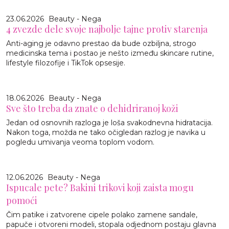
23.06.2026
Beauty - Nega
4 zvezde dele svoje najbolje tajne protiv starenja
Anti-aging je odavno prestao da bude ozbiljna, strogo
medicinska tema i postao je nešto između skincare rutine,
lifestyle filozofije i TikTok opsesije.
18.06.2026
Beauty - Nega
Sve što treba da znate o dehidriranoj koži
Jedan od osnovnih razloga je loša svakodnevna hidratacija.
Nakon toga, možda ne tako očigledan razlog je navika u
pogledu umivanja veoma toplom vodom.
12.06.2026
Beauty - Nega
Ispucale pete? Bakini trikovi koji zaista mogu
pomoći
Čim patike i zatvorene cipele polako zamene sandale,
papuče i otvoreni modeli, stopala odjednom postaju glavna