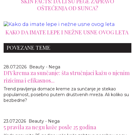
SKIN FACTS: DA LI SU PEGE ZAPRAVO
OŠTEĆENJA OD SUNCA?
KAKO DA IMATE LEPE I NEŽNE USNE OVOG LETA
POVEZANE TEME
28.07.2026
Beauty - Nega
DIY krema za sunčanje: šta stručnjaci kažu o njenim
rizicima i efikasnos...
Trend pravljenja domaće kreme za sunčanje je stekao
popularnost, posebno putem društvenih mreža. Ali koliko su
bezbedne?
23.07.2026
Beauty - Nega
5 pravila za negu kože posle 25 godina