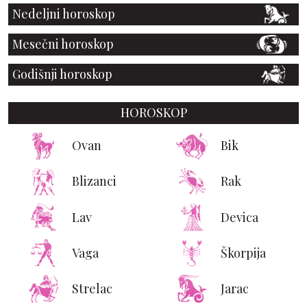
Nedeljni horoskop
Mesečni horoskop
Godišnji horoskop
HOROSKOP
Ovan
Bik
Blizanci
Rak
Lav
Devica
Vaga
Škorpija
Strelac
Jarac