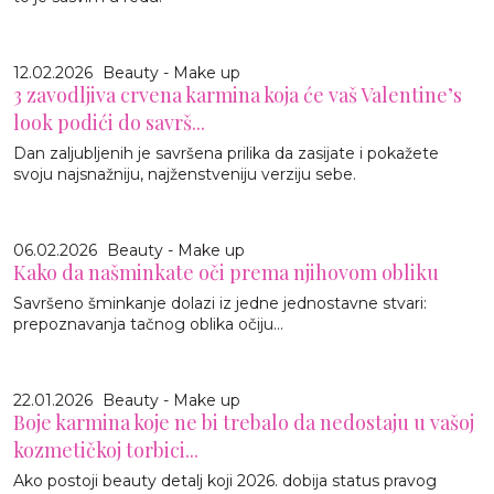
12.02.2026
Beauty - Make up
3 zavodljiva crvena karmina koja će vaš Valentine’s
look podići do savrš...
Dan zaljubljenih je savršena prilika da zasijate i pokažete
svoju najsnažniju, najženstveniju verziju sebe.
06.02.2026
Beauty - Make up
Kako da našminkate oči prema njihovom obliku
Savršeno šminkanje dolazi iz jedne jednostavne stvari:
prepoznavanja tačnog oblika očiju...
22.01.2026
Beauty - Make up
Boje karmina koje ne bi trebalo da nedostaju u vašoj
kozmetičkoj torbici...
Ako postoji beauty detalj koji 2026. dobija status pravog