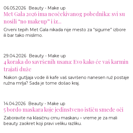
06.05.2026
Beauty - Make up
Met Gala 2026 ima neočekivanog pobednika: svi su
nosili “no makeup” i iz...
Crveni tepih Met Gala nikada nije mesto za “sigurne” izbore
ili bar tako mislimo.
29.04.2026
Beauty - Make up
4 koraka do savršenih usana: Evo kako će vaš karmin
trajati duže
Nakon gutljaja vode ili kafe vaš savršeno nanesen ruž postaje
ružna mrlja? Sada je tome došao kraj.
14.04.2026
Beauty - Make up
5 bordo maskara koje jedinstveno ističu smeđe oči
Zaboravite na klasičnu crnu maskaru – vreme je za mali
beauty zaokret koji pravi veliku razliku.