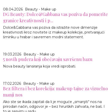
08.04.2026
Beauty - Make up
DG Beauty: Dolce&Gabbana vas poziva da pomerite
granice kreativnosti i p...
Dolce&Gabbana vas poziva da istražite nove dimenzije
kreativnosti kroz novitete iz makeup kolekcije, pretvarajući
šminku u hrabar i savremen modni statement.
19.03.2026
Beauty - Make up
5 novih pudera koji obećavaju savršenu bazu
Nova beauty lansiranja koja vredi isprobati.
17.02.2026
Beauty - Make up
Bez filtera i bez korekcija: makeup tajne za vizuelno
manji nos
Ako ste se ikada zapitali da li je moguće „smanjiti“ nos na
prirodan način, odgovor je – bez hirurških zahvata, ne baš. I
to je sasvim u redu.