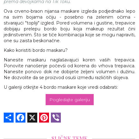
prema devojkama na Tik Toku.
Ova crveno-braon nijansa maskare izgleda podjednako lepo
na svim bojama očiju - posebno na zelenim očima -
stvarajući "topliji" izgled. Pored volumena i gustine, trepavice
dobijaju prelepu bordo boju koja makeup rezultat čini
jedinstvenim. Što se tiče kombinacija koje se mogu napraviti,
one su zaista beskonačne.
Kako koristiti bordo maskaru?
Nanesite maskaru naglašavajući koren vaših trepavica.
Ponovite nanošenje počevši od korena do vrhova trepavica.
Nanesite ponovo dok ne dobijete željeni volumen i dužinu.
Ne dozvolite da se proizvod osuši između različitih slojeva.
U galeriji otkrijte 4 bordo maskare koje vredi odabrati:
Pogledajte galeriju
Share
Facebook
X
Pinterest
Viber
SLIČNE TEME