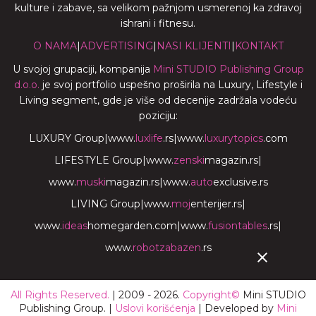
kulture i zabave, sa velikom pažnjom usmerenoj ka zdravoj
ishrani i fitnesu.
O NAMA
|
ADVERTISING
|
NASI KLIJENTI
|
KONTAKT
U svojoj grupaciji, kompanija
Mini STUDIO Publishing Group
d.o.o.
je svoj portfolio uspešno proširila na Luxury, Lifestyle i
Living segment, gde je više od decenije zadržala vodeću
poziciju:
LUXURY Group
|
www.
luxlife
.rs
|
www.
luxurytopics
.com
LIFESTYLE Group
|
www.
zenski
magazin.rs
|
www.
muski
magazin.rs
|
www.
auto
exclusive.rs
LIVING Group
|
www.
moj
enterijer.rs
|
www.
ideas
homegarden.com
|
www.
fusiontables
.rs
|
www.
robotzabazen
.rs
All Rights Reserved.
| 2009 - 2026.
Copyright©
Mini STUDIO
Publishing Group. |
Uslovi korišćenja
| Developed by
Mini