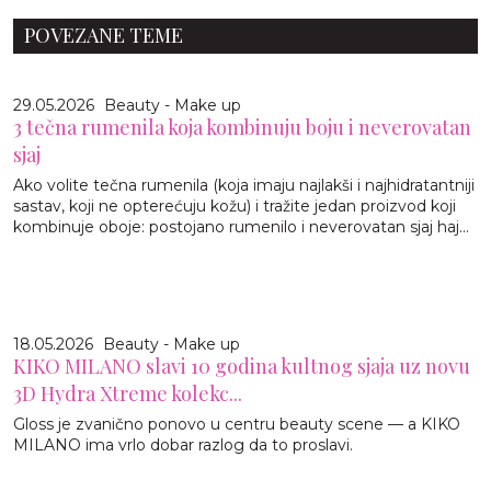
POVEZANE TEME
29.05.2026
Beauty - Make up
3 tečna rumenila koja kombinuju boju i neverovatan
sjaj
Ako volite tečna rumenila (koja imaju najlakši i najhidratantniji
sastav, koji ne opterećuju kožu) i tražite jedan proizvod koji
kombinuje oboje: postojano rumenilo i neverovatan sjaj haj...
18.05.2026
Beauty - Make up
KIKO MILANO slavi 10 godina kultnog sjaja uz novu
3D Hydra Xtreme kolekc...
Gloss je zvanično ponovo u centru beauty scene — a KIKO
MILANO ima vrlo dobar razlog da to proslavi.