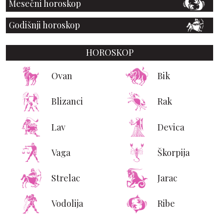
Mesečni horoskop
Godišnji horoskop
HOROSKOP
Ovan
Bik
Blizanci
Rak
Lav
Devica
Vaga
Škorpija
Strelac
Jarac
Vodolija
Ribe