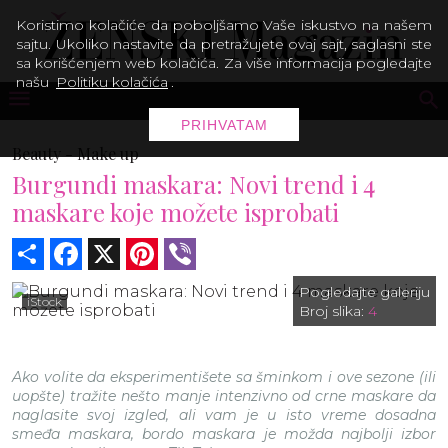
Koristimo kolačiće da poboljšamo Vaše iskustvo na našem
sajtu. Ukoliko nastavite da pretražujete ovaj sajt, saglasni ste
sa korišćenjem web kolačića. Za više informacija pogledajte
našu
Politiku kolačića
.
PRIHVATAM
Beauty -
Make up
Burgundi maskara: Novi trend i 4
maskare koje možete isprobati
Share
Facebook
X
Pinterest
Viber
Pogledajte galeriju
iStock
Broj slika:
4
Ako volite da eksperimentišete sa šminkom i ove sezone (ili
uopšte) tražite nešto manje intenzivno od crne maskare da
naglasite svoj izgled, ali vam je u isto vreme dosadna
smeđa maskara, bordo maskara je možda najbolji izbor