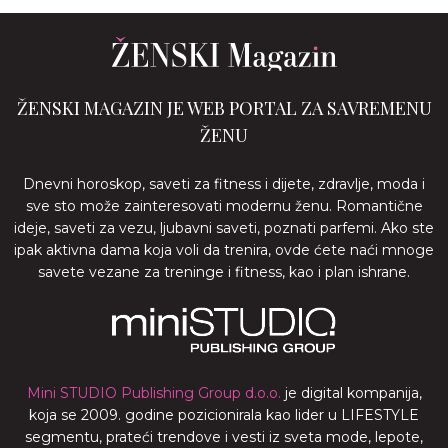
ŽENSKI MAGAZIN JE WEB PORTAL ZA SAVREMENU
ŽENU
Dnevni horoskop, saveti za fitness i dijete, zdravlje, moda i
sve sto može zainteresovati modernu ženu. Romantične
ideje, saveti za vezu, ljubavni saveti, poznati parfemi. Ako ste
ipak aktivna dama koja voli da trenira, ovde ćete naći mnoge
savete vezane za treninge i fitness, kao i plan ishrane.
Mini STUDIO Publishing Group d.o.o.
je digital kompanija,
koja se 2009. godine pozicionirala kao lider u LIFESTYLE
segmentu, prateći trendove i vesti iz sveta mode, lepote,