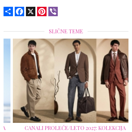
Share
Facebook
X
Pinterest
Viber
SLIČNE TEME
CANALI PROLEĆE/LETO 2027: KOLEKCIJA