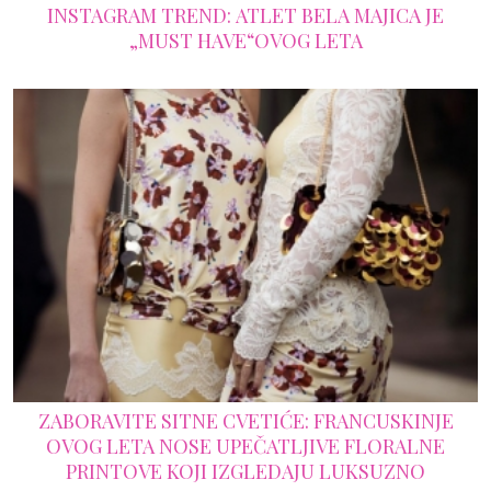
INSTAGRAM TREND: ATLET BELA MAJICA JE
„MUST HAVE“OVOG LETA
ZABORAVITE SITNE CVETIĆE: FRANCUSKINJE
OVOG LETA NOSE UPEČATLJIVE FLORALNE
PRINTOVE KOJI IZGLEDAJU LUKSUZNO