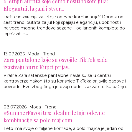
6 letnjih autfita koje ćemo nositi tokom jula:
Elegantni, lagani i stvor...
Tražite inspiraciju za letnje odevne kombinacije? Donosimo
šest trendi outfita za jul koji spajaju eleganciju, udobnost i
najveće modne trendove sezone – od lanenih kompleta do
lepršavih h...
13.07.2026
Moda - Trend
Zara pantalone koje su osvojile TikTok sada
izazivaju buru: Kupci prijav...
Viralne Zara satenske pantalone našle su se u centru
kontroverze nakon što su korisnice TikToka prijavile padove i
povrede. Evo zbog čega je ovaj model izazvao toliku pažnju.
08.07.2026
Moda - Trend
#SummerFavorites: idealne letnje odevne
kombinacije sa polo majicom
Leto ima svoje omiljene komade, a polo majica je jedan od