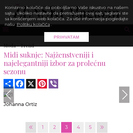
Koristimo kolačiće da poboljšamo Vaše iskustvo na našem
sajtu. Ukoliko nastavite da pretražujete ovaj sajt, saglasni ste
sa korišćenjem web kolačića. Za više informacija pogledajte
našu
Politiku kolačića
.
PRIHVATAM
Moda -
Trend
Midi suknje: Najženstveniji i
najelegantniji izbor za prolećnu
sezonu
Share
Facebook
X
Pinterest
Viber
Johanna Ortiz
«
»
1
2
3
4
5