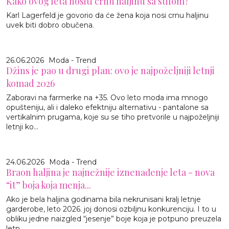
Kako ovog leta nositi crnu haljinu sa stilom?
Karl Lagerfeld je govorio da će žena koja nosi crnu haljinu
uvek biti dobro obučena.
26.06.2026
Moda - Trend
Džins je pao u drugi plan: ovo je najpoželjniji letnji
komad 2026
Zaboravi na farmerke na +35. Ovo leto moda ima mnogo
opušteniju, ali i daleko efektniju alternativu - pantalone sa
vertikalnim prugama, koje su se tiho pretvorile u najpoželjniji
letnji ko...
24.06.2026
Moda - Trend
Braon haljina je najnežnije iznenađenje leta - nova
“it” boja koja menja...
Ako je bela haljina godinama bila nekrunisani kralj letnje
garderobe, leto 2026. joj donosi ozbiljnu konkurenciju. I to u
obliku jedne naizgled “jesenje” boje koja je potpuno preuzela
letn...