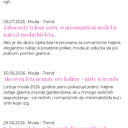
njih.
06.07.2026
Moda - Trend
Zaboravite teksas šorts: ovaj romantični model je
najveći modni hit leta...
Ako je do skoro čipka bila rezervisana za romantične haljine,
elegantno rublje ili posebne prilike, moda je odlučila da još
jednom pomeri granice.
30.06.2026
Moda - Trend
Ako ovog leta nemate ove haljine - niste u trendu
Letnja moda 2026. godine jasno pokazuje jedno: haljina
ostaje glavna zvezda garderobera, ali u mnogo različitih
raspoloženja - od nežnih i romantičnih do minimalistički kul i
onih koje izg...
29.06.2026
Moda - Trend