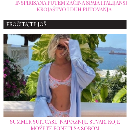
INSPIRISANA PUTEM ZAČINA SPAJA ITALIJANSKO
KROJAŠTVO I DUH PUTOVANJA
PROČITAJTE JOŠ
SUMMER SUITCASE: NAJVAŽNIJE STVARI KOJE
MOŽETE PONETI SA SOBOM