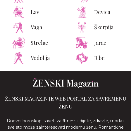
Lav
Devica
Vaga
Škorpija
Strelac
Jarac
Vodolija
Ribe
ŽENSKI MAGAZIN JE WEB PORTAL ZA SAVREMENU
ŽENU
Dnevni horoskop, saveti za fitness i dijete, zdravlje, moda i
sve sto može zainteresovati modernu ženu. Romantične