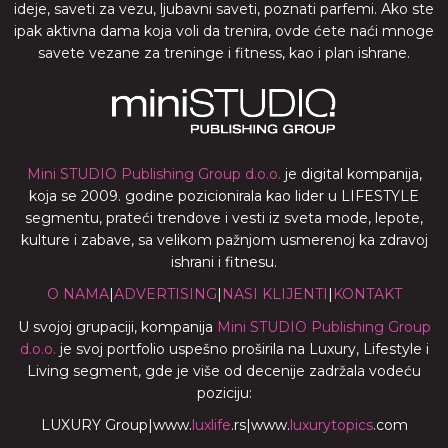
ideje, saveti za vezu, ljubavni saveti, poznati parfemi. Ako ste
ipak aktivna dama koja voli da trenira, ovde ćete naći mnoge
savete vezane za treninge i fitness, kao i plan ishrane.
Mini STUDIO Publishing Group d.o.o.
je digital kompanija,
koja se 2009. godine pozicionirala kao lider u LIFESTYLE
segmentu, prateći trendove i vesti iz sveta mode, lepote,
kulture i zabave, sa velikom pažnjom usmerenoj ka zdravoj
ishrani i fitnesu.
O NAMA
|
ADVERTISING
|
NASI KLIJENTI
|
KONTAKT
U svojoj grupaciji, kompanija
Mini STUDIO Publishing Group
d.o.o.
je svoj portfolio uspešno proširila na Luxury, Lifestyle i
Living segment, gde je više od decenije zadržala vodeću
poziciju:
LUXURY Group
|
www.
luxlife
.rs
|
www.
luxurytopics
.com