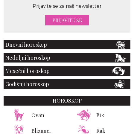
Prijavite se za naš newsletter
PRIJAVITE SE
Dnevni horoskop
Nedeljni horoskop
Mesečni horoskop
Godišnji horoskop
HOROSKOP
Ovan
Bik
Blizanci
Rak