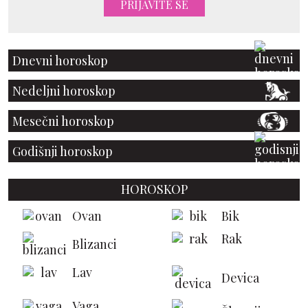
PRIJAVITE SE
Dnevni horoskop
Nedeljni horoskop
Mesečni horoskop
Godišnji horoskop
HOROSKOP
Ovan
Bik
Rak
Blizanci
Lav
Devica
Vaga