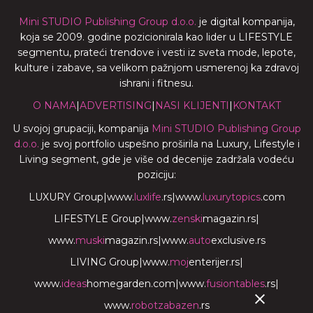
Mini STUDIO Publishing Group d.o.o.
je digital kompanija,
koja se 2009. godine pozicionirala kao lider u LIFESTYLE
segmentu, prateći trendove i vesti iz sveta mode, lepote,
kulture i zabave, sa velikom pažnjom usmerenoj ka zdravoj
ishrani i fitnesu.
O NAMA
|
ADVERTISING
|
NASI KLIJENTI
|
KONTAKT
U svojoj grupaciji, kompanija
Mini STUDIO Publishing Group
d.o.o.
je svoj portfolio uspešno proširila na Luxury, Lifestyle i
Living segment, gde je više od decenije zadržala vodeću
poziciju:
LUXURY Group
|
www.
luxlife
.rs
|
www.
luxurytopics
.com
LIFESTYLE Group
|
www.
zenski
magazin.rs
|
www.
muski
magazin.rs
|
www.
auto
exclusive.rs
LIVING Group
|
www.
moj
enterijer.rs
|
www.
ideas
homegarden.com
|
www.
fusiontables
.rs
|
www.
robotzabazen
.rs