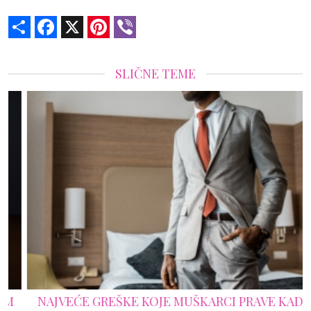
Share
Facebook
X
Pinterest
Viber
SLIČNE TEME
NAJVEĆE GREŠKE KOJE MUŠKARCI PRAVE KADA