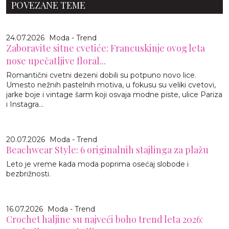
POVEZANE TEME
24.07.2026
Moda - Trend
Zaboravite sitne cvetiće: Francuskinje ovog leta
nose upečatljive floral...
Romantični cvetni dezeni dobili su potpuno novo lice.
Umesto nežnih pastelnih motiva, u fokusu su veliki cvetovi,
jarke boje i vintage šarm koji osvaja modne piste, ulice Pariza
i Instagra...
20.07.2026
Moda - Trend
Beachwear Style: 6 originalnih stajlinga za plažu
Leto je vreme kada moda poprima osećaj slobode i
bezbrižnosti.
16.07.2026
Moda - Trend
Crochet haljine su najveći boho trend leta 2026: