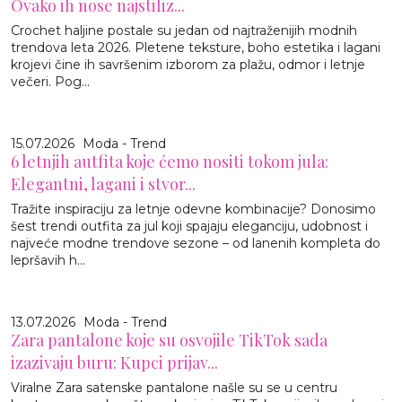
Ovako ih nose najstiliz...
Crochet haljine postale su jedan od najtraženijih modnih
trendova leta 2026. Pletene teksture, boho estetika i lagani
krojevi čine ih savršenim izborom za plažu, odmor i letnje
večeri. Pog...
15.07.2026
Moda - Trend
6 letnjih autfita koje ćemo nositi tokom jula:
Elegantni, lagani i stvor...
Tražite inspiraciju za letnje odevne kombinacije? Donosimo
šest trendi outfita za jul koji spajaju eleganciju, udobnost i
najveće modne trendove sezone – od lanenih kompleta do
lepršavih h...
13.07.2026
Moda - Trend
Zara pantalone koje su osvojile TikTok sada
izazivaju buru: Kupci prijav...
Viralne Zara satenske pantalone našle su se u centru