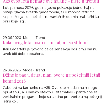
Ako ovog leta nemate ove haljine - niste u trendu
Letnja moda 2026. godine jasno pokazuje jedno: haljina
ostaje glavna zvezda garderobera, ali u mnogo različitih
raspoloženja - od nežnih i romantičnih do minimalistički kul i
onih koje izg...
29.06.2026
Moda - Trend
Kako ovog leta nositi crnu haljinu sa stilom?
Karl Lagerfeld je govorio da će žena koja nosi crnu haljinu
uvek biti dobro obučena.
26.06.2026
Moda - Trend
Džins je pao u drugi plan: ovo je najpoželjniji letnji
komad 2026
Zaboravi na farmerke na +35. Ovo leto moda ima mnogo
opušteniju, ali i daleko efektniju alternativu - pantalone sa
vertikalnim prugama, koje su se tiho pretvorile u najpoželjniji
letnji ko...