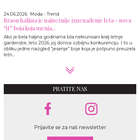
24.06.2026
Moda - Trend
Braon haljina je najnežnije iznenađenje leta - nova
“it” boja koja menja...
Ako je bela haljina godinama bila nekrunisani kralj letnje
garderobe, leto 2026. joj donosi ozbiljnu konkurenciju. I to u
obliku jedne naizgled “jesenje” boje koja je potpuno preuzela
letn...
PRATITE NAS
Prijavite se za naš newsletter