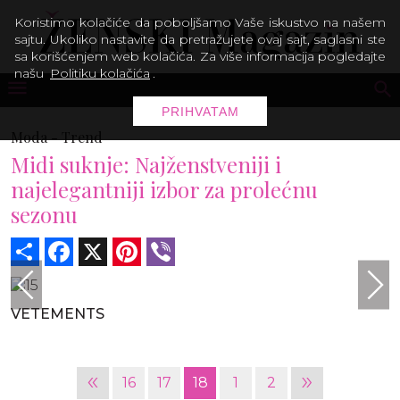
Koristimo kolačiće da poboljšamo Vaše iskustvo na našem
sajtu. Ukoliko nastavite da pretražujete ovaj sajt, saglasni ste
sa korišćenjem web kolačića. Za više informacija pogledajte
našu
Politiku kolačića
.
PRIHVATAM
Moda -
Trend
Midi suknje: Najženstveniji i
najelegantniji izbor za prolećnu
sezonu
Share
Facebook
X
Pinterest
Viber
VETEMENTS
«
»
16
17
18
1
2