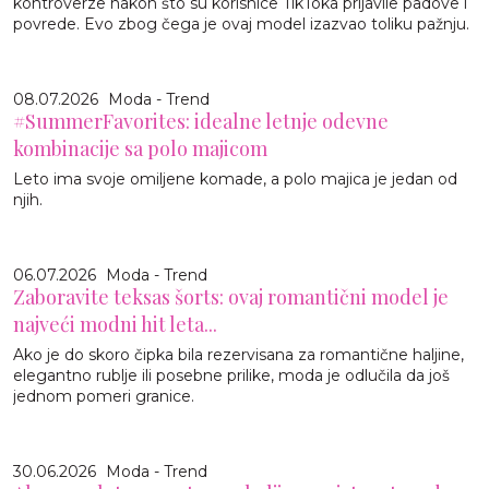
kontroverze nakon što su korisnice TikToka prijavile padove i
povrede. Evo zbog čega je ovaj model izazvao toliku pažnju.
08.07.2026
Moda - Trend
#SummerFavorites: idealne letnje odevne
kombinacije sa polo majicom
Leto ima svoje omiljene komade, a polo majica je jedan od
njih.
06.07.2026
Moda - Trend
Zaboravite teksas šorts: ovaj romantični model je
najveći modni hit leta...
Ako je do skoro čipka bila rezervisana za romantične haljine,
elegantno rublje ili posebne prilike, moda je odlučila da još
jednom pomeri granice.
30.06.2026
Moda - Trend