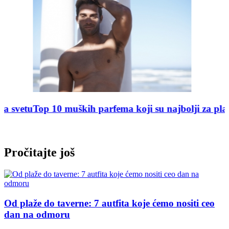
tu
Top 10 muških parfema koji su najbolji za plažu
Cana
Pute
puto
Pročitajte još
Od plaže do taverne: 7 autfita koje ćemo nositi ceo
dan na odmoru