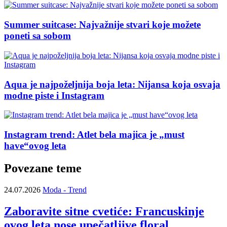
Summer suitcase: Najvažnije stvari koje možete
poneti sa sobom
Aqua je najpoželjnija boja leta: Nijansa koja osvaja
modne piste i Instagram
Instagram trend: Atlet bela majica je „must
have“ovog leta
Povezane teme
24.07.2026
Moda - Trend
Zaboravite sitne cvetiće: Francuskinje