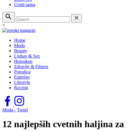
Uradi sama
×
Home
Moda
Beauty
Ljubav & Sex
Horoskop
Zdravlje & Fitness
Porodica
Enterijer
Lifestyle
Recepti
Moda -
Trend
12 najlepših cvetnih haljina za