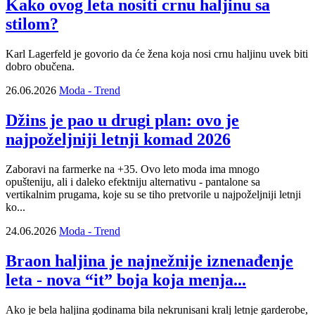
Kako ovog leta nositi crnu haljinu sa
stilom?
Karl Lagerfeld je govorio da će žena koja nosi crnu haljinu uvek biti
dobro obučena.
26.06.2026
Moda - Trend
Džins je pao u drugi plan: ovo je
najpoželjniji letnji komad 2026
Zaboravi na farmerke na +35. Ovo leto moda ima mnogo
opušteniju, ali i daleko efektniju alternativu - pantalone sa
vertikalnim prugama, koje su se tiho pretvorile u najpoželjniji letnji
ko...
24.06.2026
Moda - Trend
Braon haljina je najnežnije iznenađenje
leta - nova “it” boja koja menja...