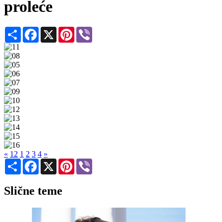
proleće
Share
Facebook
X
Pinterest
Viber
«
12
1
2
3
4
»
Share
Facebook
X
Pinterest
Viber
Slične teme