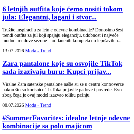
15.07.2026
Moda - Trend
6 letnjih autfita koje ćemo nositi tokom
jula: Elegantni, lagani i stvor...
Tražite inspiraciju za letnje odevne kombinacije? Donosimo šest
trendi outfita za jul koji spajaju eleganciju, udobnost i najveće
modne trendove sezone – od lanenih kompleta do lepršavih h...
13.07.2026
Moda - Trend
Zara pantalone koje su osvojile TikTok
sada izazivaju buru: Kupci prijav...
Viralne Zara satenske pantalone našle su se u centru kontroverze
nakon što su korisnice TikToka prijavile padove i povrede. Evo
zbog čega je ovaj model izazvao toliku pažnju.
08.07.2026
Moda - Trend
#SummerFavorites: idealne letnje odevne
kombinacije sa polo majicom