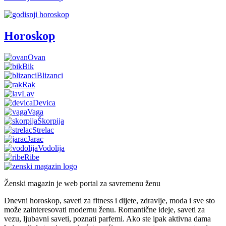
Godišnji horoskop
Horoskop
Ovan
Bik
Blizanci
Rak
Lav
Devica
Vaga
Škorpija
Strelac
Jarac
Vodolija
Ribe
Ženski magazin je web portal za savremenu ženu
Dnevni horoskop, saveti za fitness i dijete, zdravlje, moda i sve sto
može zainteresovati modernu ženu. Romantične ideje, saveti za