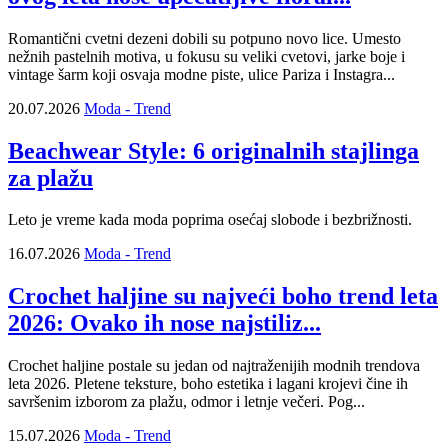
ovog leta nose upečatljive floral...
Romantični cvetni dezeni dobili su potpuno novo lice. Umesto
nežnih pastelnih motiva, u fokusu su veliki cvetovi, jarke boje i
vintage šarm koji osvaja modne piste, ulice Pariza i Instagra...
20.07.2026
Moda - Trend
Beachwear Style: 6 originalnih stajlinga
za plažu
Leto je vreme kada moda poprima osećaj slobode i bezbrižnosti.
16.07.2026
Moda - Trend
Crochet haljine su najveći boho trend leta
2026: Ovako ih nose najstiliz...
Crochet haljine postale su jedan od najtraženijih modnih trendova
leta 2026. Pletene teksture, boho estetika i lagani krojevi čine ih
savršenim izborom za plažu, odmor i letnje večeri. Pog...