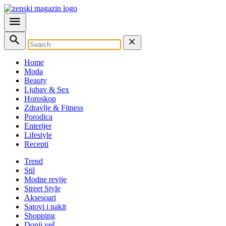
Home
Moda
Beauty
Ljubav & Sex
Horoskop
Zdravlje & Fitness
Porodica
Enterijer
Lifestyle
Recepti
Trend
Stil
Modne revije
Street Style
Aksesoari
Satovi i nakit
Shopping
Donji veš