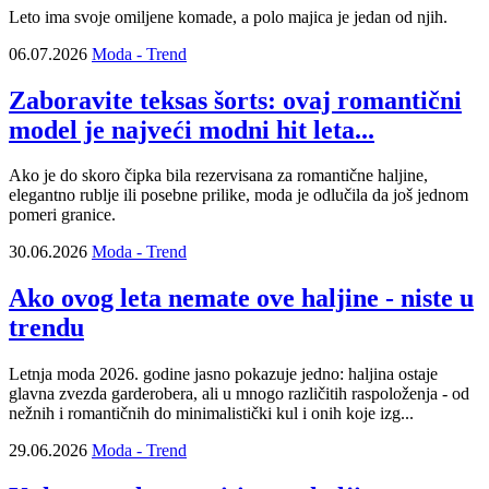
Leto ima svoje omiljene komade, a polo majica je jedan od njih.
06.07.2026
Moda - Trend
Zaboravite teksas šorts: ovaj romantični
model je najveći modni hit leta...
Ako je do skoro čipka bila rezervisana za romantične haljine,
elegantno rublje ili posebne prilike, moda je odlučila da još jednom
pomeri granice.
30.06.2026
Moda - Trend
Ako ovog leta nemate ove haljine - niste u
trendu
Letnja moda 2026. godine jasno pokazuje jedno: haljina ostaje
glavna zvezda garderobera, ali u mnogo različitih raspoloženja - od
nežnih i romantičnih do minimalistički kul i onih koje izg...
29.06.2026
Moda - Trend