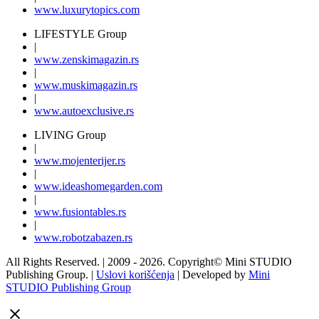
|
www.
luxurytopics
.com
LIFESTYLE Group
|
www.
zenski
magazin.rs
|
www.
muski
magazin.rs
|
www.
auto
exclusive.rs
LIVING Group
|
www.
moj
enterijer.rs
|
www.
ideas
homegarden.com
|
www.
fusiontables
.rs
|
www.
robotzabazen
.rs
All Rights Reserved.
| 2009 - 2026.
Copyright©
Mini STUDIO
Publishing Group. |
Uslovi korišćenja
| Developed by
Mini
STUDIO Publishing Group