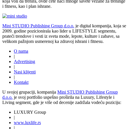
vezu, ljubavni saveti, poznati parfemi. Ako ste ipak aktivna dama
koja voli da trenira, ovde ćete naći mnoge savete vezane za treninge
i fitness, kao i plan ishrane.
Mini STUDIO Publishing Group d.o.o.
je digital kompanija, koja se
2009. godine pozicionirala kao lider u LIFESTYLE segmentu,
prateći trendove i vesti iz sveta mode, lepote, kulture i zabave, sa
velikom pažnjom usmerenoj ka zdravoj ishrani i fitnesu.
O nama
|
Advertising
|
Nasi klijenti
|
Kontakt
U svojoj grupaciji, kompanija
Mini STUDIO Publishing Group
d.o.o.
je svoj portfolio uspešno proširila na Luxury, Lifestyle i
Living segment, gde je više od decenije zadržala vodeću poziciju:
LUXURY Group
|
www.
luxlife
.rs