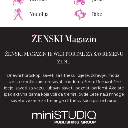
Vodolija
Ribe
ŽENSKI MAGAZIN JE WEB PORTAL ZA SAVREMENU
ŽENU
Dnevni horoskop, saveti za fitness i dijete, zdravlje, moda i
sve sto može zainteresovati modernu ženu. Romantične
ideje, saveti za vezu, ljubavni saveti, poznati parfemi. Ako ste
ipak aktivna dama koja voli da trenira, ovde ćete naći mnoge
savete vezane za treninge i fitness, kao i plan ishrane.