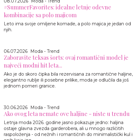
08.07.2026
Moda - Trend
#SummerFavorites: idealne letnje odevne
kombinacije sa polo majicom
Leto ima svoje omiljene komade, a polo majica je jedan od
njih.
06.07.2026
Moda - Trend
Zaboravite teksas šorts: ovaj romantični model je
najveći modni hit leta...
Ako je do skoro čipka bila rezervisana za romantične haljine,
elegantno rublje ili posebne prilike, moda je odlučila da još
jednom pomeri granice.
30.06.2026
Moda - Trend
Ako ovog leta nemate ove haljine - niste u trendu
Letnja moda 2026. godine jasno pokazuje jedno: haljina
ostaje glavna zvezda garderobera, ali u mnogo različitih
raspoloženja - od nežnih i romantičnih do minimalistički kul i