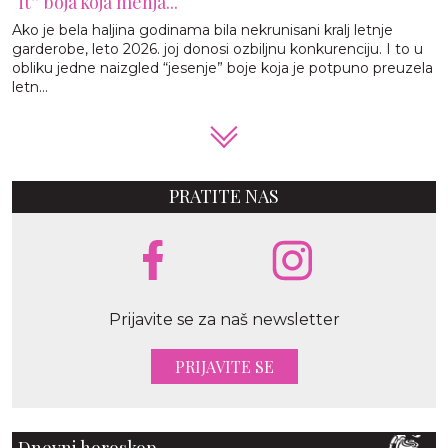
“it” boja koja menja...
Ako je bela haljina godinama bila nekrunisani kralj letnje
garderobe, leto 2026. joj donosi ozbiljnu konkurenciju. I to u
obliku jedne naizgled “jesenje” boje koja je potpuno preuzela
letn...
PRATITE NAS
Prijavite se za naš newsletter
PRIJAVITE SE
Dnevni horoskop