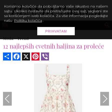
Koristimo kolačiće da poboljšamo Vaše iskustvo na našem
sajtu. Ukoliko nastavite da pretražujete ovaj sajt, saglasni ste
sa korišćenjem web kolačića. Za više informacija pogledajte
našu
Politiku kolačića
.
PRIHVATAM
Moda -
Trend
12 najlepših cvetnih haljina za proleće
Share
Facebook
X
Pinterest
Viber