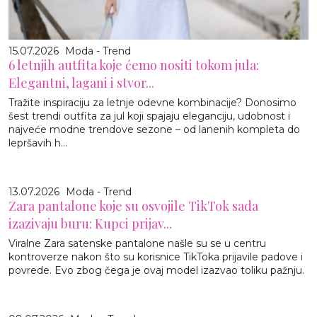
15.07.2026
Moda - Trend
6 letnjih autfita koje ćemo nositi tokom jula:
Elegantni, lagani i stvor...
Tražite inspiraciju za letnje odevne kombinacije? Donosimo
šest trendi outfita za jul koji spajaju eleganciju, udobnost i
najveće modne trendove sezone – od lanenih kompleta do
lepršavih h...
13.07.2026
Moda - Trend
Zara pantalone koje su osvojile TikTok sada
izazivaju buru: Kupci prijav...
Viralne Zara satenske pantalone našle su se u centru
kontroverze nakon što su korisnice TikToka prijavile padove i
povrede. Evo zbog čega je ovaj model izazvao toliku pažnju.