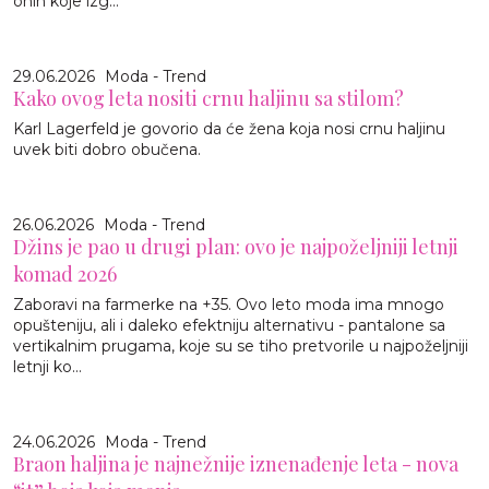
onih koje izg...
29.06.2026
Moda - Trend
Kako ovog leta nositi crnu haljinu sa stilom?
Karl Lagerfeld je govorio da će žena koja nosi crnu haljinu
uvek biti dobro obučena.
26.06.2026
Moda - Trend
Džins je pao u drugi plan: ovo je najpoželjniji letnji
komad 2026
Zaboravi na farmerke na +35. Ovo leto moda ima mnogo
opušteniju, ali i daleko efektniju alternativu - pantalone sa
vertikalnim prugama, koje su se tiho pretvorile u najpoželjniji
letnji ko...
24.06.2026
Moda - Trend
Braon haljina je najnežnije iznenađenje leta - nova