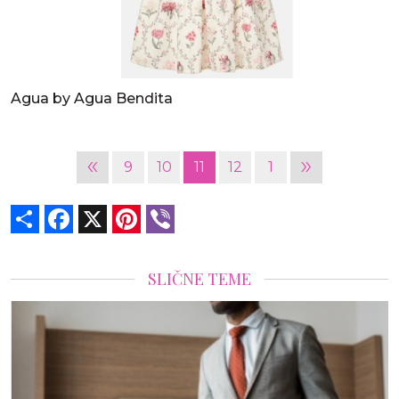
Agua by Agua Bendita
«
»
9
10
11
12
1
Share
Facebook
X
Pinterest
Viber
SLIČNE TEME