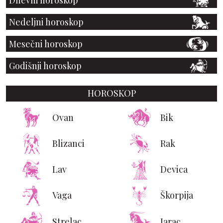
Nedeljni horoskop
Mesečni horoskop
Godišnji horoskop
HOROSKOP
Ovan
Bik
Blizanci
Rak
Lav
Devica
Vaga
Škorpija
Strelac
Jarac