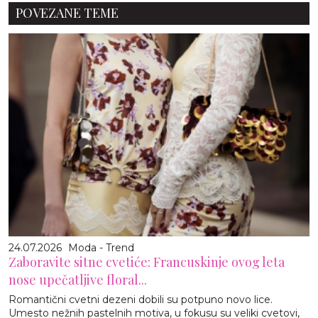
POVEZANE TEME
24.07.2026
Moda - Trend
Zaboravite sitne cvetiće: Francuskinje ovog leta
nose upečatljive floral...
Romantični cvetni dezeni dobili su potpuno novo lice.
Umesto nežnih pastelnih motiva, u fokusu su veliki cvetovi,