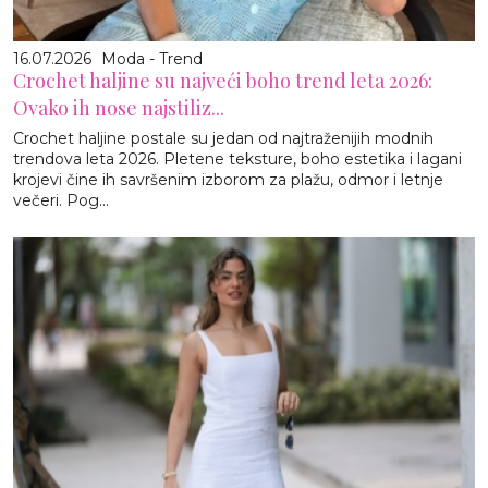
16.07.2026
Moda - Trend
Crochet haljine su najveći boho trend leta 2026:
Ovako ih nose najstiliz...
Crochet haljine postale su jedan od najtraženijih modnih
trendova leta 2026. Pletene teksture, boho estetika i lagani
krojevi čine ih savršenim izborom za plažu, odmor i letnje
večeri. Pog...