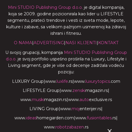
Mini STUDIO Publishing Group d.o.o.
je digital kompanija,
koja se 2009. godine pozicionirala kao lider u LIFESTYLE
segmentu, prateći trendove i vesti iz sveta mode, lepote,
kulture i zabave, sa velikom pažnjom usmerenoj ka zdravoj
ishrani i fitnesu.
O NAMA
|
ADVERTISING
|
NASI KLIJENTI
|
KONTAKT
U svojoj grupaciji, kompanija
Mini STUDIO Publishing Group
d.o.o.
je svoj portfolio uspešno proširila na Luxury, Lifestyle i
Living segment, gde je više od decenije zadržala vodeću
poziciju:
LUXURY Group
|
www.
luxlife
.rs
|
www.
luxurytopics
.com
LIFESTYLE Group
|
www.
zenski
magazin.rs
|
www.
muski
magazin.rs
|
www.
auto
exclusive.rs
LIVING Group
|
www.
moj
enterijer.rs
|
www.
ideas
homegarden.com
|
www.
fusiontables
.rs
|
www.
robotzabazen
.rs