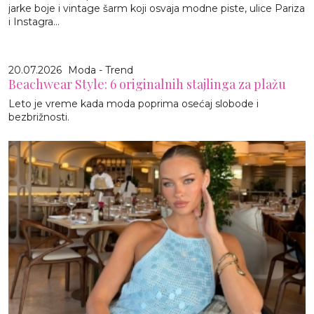
jarke boje i vintage šarm koji osvaja modne piste, ulice Pariza
i Instagra...
20.07.2026
Moda - Trend
Beachwear Style: 6 originalnih stajlinga za plažu
Leto je vreme kada moda poprima osećaj slobode i
bezbrižnosti.