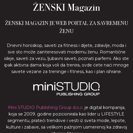
ŽENSKI MAGAZIN JE WEB PORTAL ZA SAVREMENU
ŽENU
Dnevni horoskop, saveti za fitness i dijete, zdravlje, moda i
sve sto može zainteresovati modernu ženu. Romantične
ideje, saveti za vezu, ljubavni saveti, poznati parfemi. Ako ste
ipak aktivna dama koja voli da trenira, ovde ćete naći mnoge
savete vezane za treninge i fitness, kao i plan ishrane.
Mini STUDIO Publishing Group d.o.o.
je digital kompanija,
koja se 2009. godine pozicionirala kao lider u LIFESTYLE
segmentu, prateći trendove i vesti iz sveta mode, lepote,
kulture i zabave, sa velikom pažnjom usmerenoj ka zdravoj