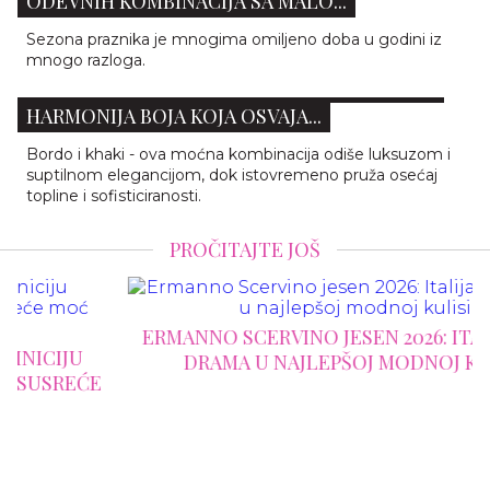
ODEVNIH KOMBINACIJA SA MALO...
Sezona praznika je mnogima omiljeno doba u godini iz
mnogo razloga.
GET THE LOOK: BORDO I KHAKI – SAVRŠENA
HARMONIJA BOJA KOJA OSVAJA...
Bordo i khaki - ova moćna kombinacija odiše luksuzom i
suptilnom elegancijom, dok istovremeno pruža osećaj
topline i sofisticiranosti.
PROČITAJTE JOŠ
ERMANNO SCERVINO JESEN 2026: ITALIJANSKA
DRAMA U NAJLEPŠOJ MODNOJ KULISI
E