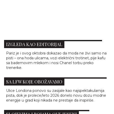
STREET STYLE IZ PARIZA: KAD SVAKA ULICA
IZGLEDA KAO EDITORIJAL
Pariz je i ovog oktobra dokazao da moda ne živi samo na
pisti – ona hoda ulicama, vozi električni trotinet, pije kafu
sa bademovim mlekom i nosi Chanel torbu preko
trenerke.
LONDON CALLING: STREET STYLE TRENDOVI
SA LFW KOJE OBOŽAVAMO
Ulice Londona ponovo su zasijale kao najspektakularnija
pista, dok je proleće/leto 2026 donelo novu dozu modne
energije u grad koji nikada ne prestaje da inspiriše.
NYFW ULICE ŠALJU POZIV: IGRAJTE SE