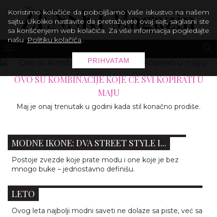
Koristimo kolačiće da poboljšamo Vaše iskustvo na našem
sajtu. Ukoliko nastavite da pretražujete ovaj sajt, saglasni ste
sa korišćenjem web kolačića. Za više informacija pogledajte
našu
Politiku kolačića
.
PRIHVATAM
OVO SU KOMBINACIJE KOJE ĆE SVI KOPIRATI U
MAJU
Maj je onaj trenutak u godini kada stil konačno prodiše.
MERIL STRIP PONOVO DOKAZUJE STATUS
MODNE IKONE: DVA STREET STYLE I...
Postoje zvezde koje prate modu i one koje je bez
mnogo buke – jednostavno definišu.
STREET STYLE: 10 INSPIRATIVNIH AUTFITA ZA
LETO
Ovog leta najbolji modni saveti ne dolaze sa piste, već sa