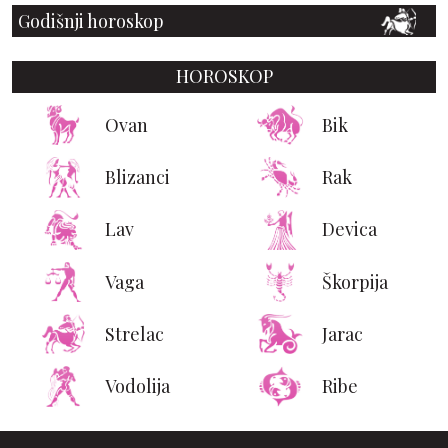
Godišnji horoskop
HOROSKOP
Ovan
Bik
Blizanci
Rak
Lav
Devica
Vaga
Škorpija
Strelac
Jarac
Vodolija
Ribe