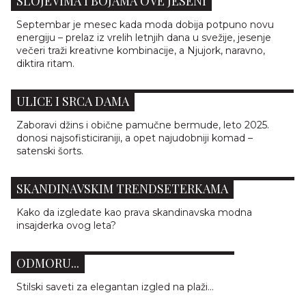
SLOJEVIMA I BOJAMA OVE JESENI
Septembar je mesec kada moda dobija potpuno novu
energiju – prelaz iz vrelih letnjih dana u svežije, jesenje
večeri traži kreativne kombinacije, a Njujork, naravno,
diktira ritam.
SATENSKI ŠORTS – LETNJI HIT KOJI JE OSVOJIO
ULICE I SRCA DAMA
Zaboravi džins i obične pamučne bermude, leto 2025.
donosi najsofisticiraniji, a opet najudobniji komad –
satenski šorts.
SCANDI CHIC: 5 LETNJIH AUTFITA INSPIRISANIH
SKANDINAVSKIM TRENDSETERKAMA
Kako da izgledate kao prava skandinavska modna
20 STAJLINGA ZA PLAŽU KOJI ĆE VAS
insajderka ovog leta?
INSPIRISATI ZA UŽIVANJE U LETNJEM
ODMORU...
Stilski saveti za elegantan izgled na plaži...