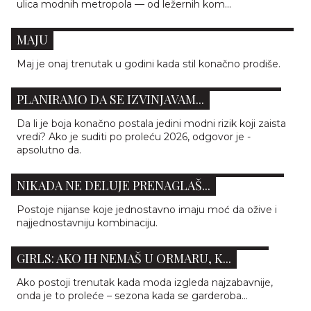
ulica modnih metropola — od ležernih kom...
OVO SU KOMBINACIJE KOJE ĆE SVI KOPIRATI U
MAJU
Maj je onaj trenutak u godini kada stil konačno prodiše.
ZELENE JAKNE SU NAŠA NOVA OPSESIJA I NE
PLANIRAMO DA SE IZVINJAVAM...
Da li je boja konačno postala jedini modni rizik koji zaista
vredi? Ako je suditi po proleću 2026, odgovor je -
apsolutno da.
BOJA KOJA SVAKOM AUTFITU DAJE SVEŽINU I
NIKADA NE DELUJE PRENAGLAŠ...
Postoje nijanse koje jednostavno imaju moć da ožive i
najjednostavniju kombinaciju.
4 KOMADA KOJE TRENUTNO NOSE SVE IT-
GIRLS: AKO IH NEMAŠ U ORMARU, K...
Ako postoji trenutak kada moda izgleda najzabavnije,
onda je to proleće – sezona kada se garderoba...