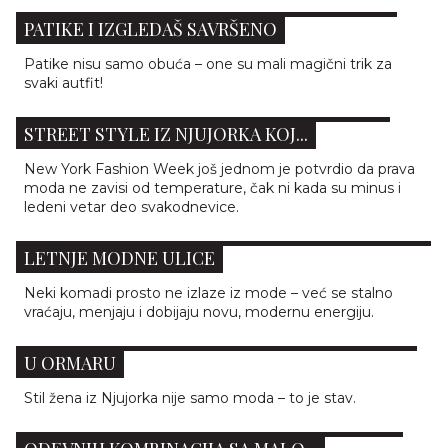
PROLEĆNI MUST-HAVE: 5 NAČINA DA NOSIŠ
PATIKE I IZGLEDAŠ SAVRŠENO
Patike nisu samo obuća – one su mali magični trik za
svaki autfit!
ZIMA NIKAD NIJE IZGLEDALA OVAKO CHIC:
STREET STYLE IZ NJUJORKA KOJ...
New York Fashion Week još jednom je potvrdio da prava
moda ne zavisi od temperature, čak ni kada su minus i
ledeni vetar deo svakodnevice.
MINIMALIZAM S KARAKTEROM: PRSLUK OSVAJA
LETNJE MODNE ULICE
Neki komadi prosto ne izlaze iz mode – već se stalno
vraćaju, menjaju i dobijaju novu, modernu energiju.
7 KOMADA KOJE SVAKA ŠIK NJUJORČANKA IMA
U ORMARU
Stil žena iz Njujorka nije samo moda – to je stav.
POZVANI STE NA SVEČANI RUČAK? OVO SU 5