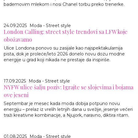
bademovim mlekom i nosi Chanel torbu preko trenerke.
24.09.2025
Moda - Street style
London Calling: street style trendovi sa LFW koje
obožavamo
Ulice Londona ponovo su zasijale kao najspektakularnija
pista, dok je proleće/leto 2026 donelo novu dozu modne
energije u grad koji nikada ne prestaje da inspiriše.
17.09.2025
Moda - Street style
NYFW ulice šalju poziv: Igrajte se slojevima i bojama
ove jeseni
Septembar je mesec kada moda dobija potpuno novu
energiju – prelaz iz vrelih letnjih dana u svežije, jesenje večeri
traži kreativne kombinacije, a Njujork, naravno, diktira ritam.
01.08.2025
Moda - Street style