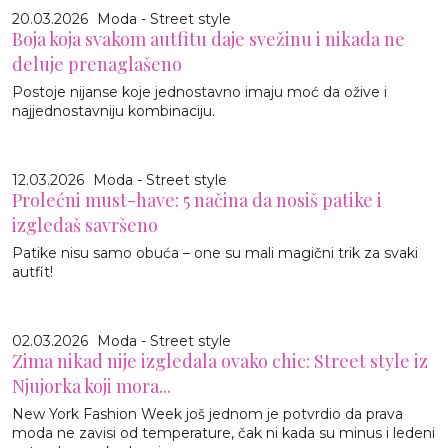
20.03.2026
Moda - Street style
Boja koja svakom autfitu daje svežinu i nikada ne
deluje prenaglašeno
Postoje nijanse koje jednostavno imaju moć da ožive i
najjednostavniju kombinaciju.
12.03.2026
Moda - Street style
Prolećni must-have: 5 načina da nosiš patike i
izgledaš savršeno
Patike nisu samo obuća – one su mali magični trik za svaki
autfit!
02.03.2026
Moda - Street style
Zima nikad nije izgledala ovako chic: Street style iz
Njujorka koji mora...
New York Fashion Week još jednom je potvrdio da prava
moda ne zavisi od temperature, čak ni kada su minus i ledeni