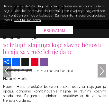
Koristimo kolačiće da poboljšamo Vaše iskustvo na našem
sajtu. Ukoliko nastavite da pretražujete ovaj sajt, saglasni ste
sa korišćenjem web kolačića. Za više informacija pogledajte
našu
Politiku kolačića
.
PRIHVATAM
Moda -
Street style
10 letnjih stajlinga koje slavne ličnosti
biraju za vruće letnje dane
Share
Facebook
X
Pinterest
Viber
harpersbazaar.gr
Naomi Haris
Naomi Haris predlaže bezvremensku odevnu najsigurniju
opciju, odnosno kombinovanje haljina sa ravnim kožnim
sandalama. Elegantan, udoban i praktičan autfit za svaki
trenutak u danu.