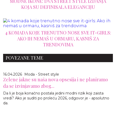
MODNE IKONE: DVA STREET STYLE IZDANJA
KOJA SU DEFINISALA ELEGANCIJU
4 KOMADA KOJE TRENUTNO NOSE SVE IT-GIRLS:
AKO IH NEMAŠ U ORMARU, KASNIŠ ZA
TRENDOVIMA
POVEZANE TEME
16.04.2026
Moda - Street style
Zelene jakne su naša nova opsesija i ne planiramo
da se izvinjavamo zbog...
Da li je boja konačno postala jedini modni rizik koji zaista
vredi? Ako je suditi po proleću 2026, odgovor je - apsolutno
da.