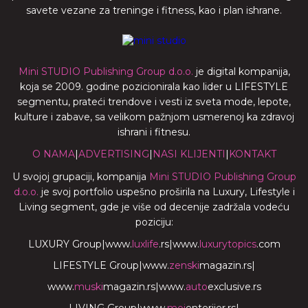
savete vezane za treninge i fitness, kao i plan ishrane.
Mini STUDIO Publishing Group d.o.o.
je digital kompanija,
koja se 2009. godine pozicionirala kao lider u LIFESTYLE
segmentu, prateći trendove i vesti iz sveta mode, lepote,
kulture i zabave, sa velikom pažnjom usmerenoj ka zdravoj
ishrani i fitnesu.
O NAMA
|
ADVERTISING
|
NASI KLIJENTI
|
KONTAKT
U svojoj grupaciji, kompanija
Mini STUDIO Publishing Group
d.o.o.
je svoj portfolio uspešno proširila na Luxury, Lifestyle i
Living segment, gde je više od decenije zadržala vodeću
poziciju:
LUXURY Group
|
www.
luxlife
.rs
|
www.
luxurytopics
.com
LIFESTYLE Group
|
www.
zenski
magazin.rs
|
www.
muski
magazin.rs
|
www.
auto
exclusive.rs
LIVING Group
|
www.
moj
enterijer.rs
|