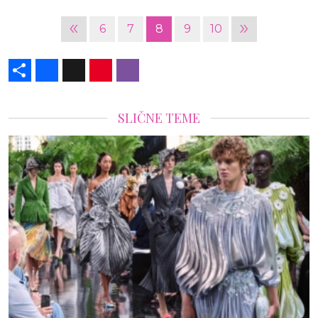
«
»
6
7
8
9
10
Share
Facebook
X
Pinterest
Viber
SLIČNE TEME
ZIMMERMANN DONOSI NOVU DEFINICIJU
ŽENSTVENOSTI: ROMANTIKA ČIPKE SUSREĆ
MOĆ MODERNOG KROJA