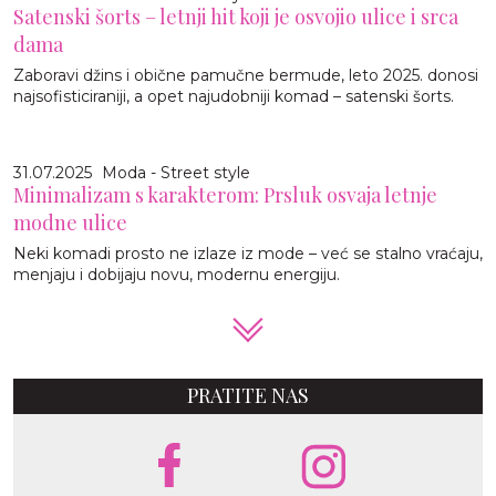
Satenski šorts – letnji hit koji je osvojio ulice i srca
dama
Zaboravi džins i obične pamučne bermude, leto 2025. donosi
najsofisticiraniji, a opet najudobniji komad – satenski šorts.
31.07.2025
Moda - Street style
Minimalizam s karakterom: Prsluk osvaja letnje
modne ulice
Neki komadi prosto ne izlaze iz mode – već se stalno vraćaju,
menjaju i dobijaju novu, modernu energiju.
PRATITE NAS