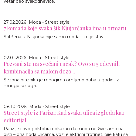
vetar deo svakodnevice.
27.02.2026
Moda - Street style
7 komada koje svaka šik Njujorčanka ima u ormaru
Stil žena iz Njujorka nije samo moda – to je stav.
02.01.2026
Moda - Street style
Pozvani ste na svečani ručak? Ovo su 5 odevnih
kombinacija sa malom dozo...
Sezona praznika je mnogima omiljeno doba u godini iz
mnogo razloga.
08.10.2025
Moda - Street style
Street style iz Pariza: Kad svaka ulica izgleda kao
editorijal
Pariz je i ovog oktobra dokazao da moda ne živi samo na
pisti – ona hoda ulicama, vozi električni trotinet, pije kafu sa