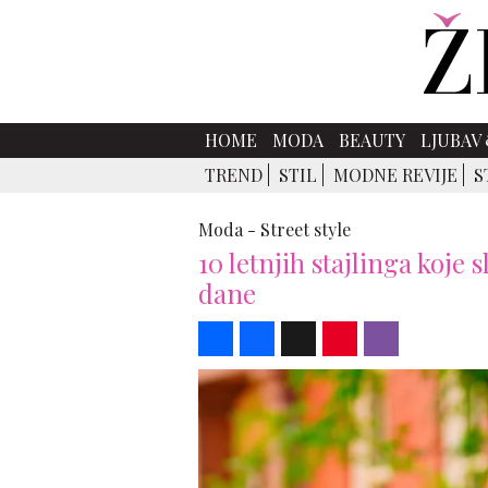
HOME
MODA
BEAUTY
LJUBAV 
TREND
STIL
MODNE REVIJE
S
Moda -
Street style
10 letnjih stajlinga koje s
dane
Share
Facebook
X
Pinterest
Viber