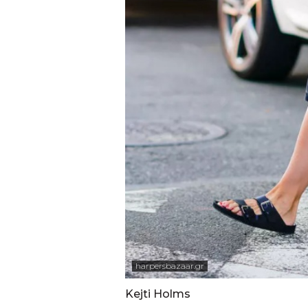
harpersbazaar.gr
Kejti Holms