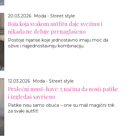
20.03.2026
Moda - Street style
Boja koja svakom autfitu daje svežinu i
nikada ne deluje prenaglašeno
Postoje nijanse koje jednostavno imaju moć da
ožive i najjednostavniju kombinaciju.
12.03.2026
Moda - Street style
Prolećni must-have: 5 načina da nosiš patike
i izgledaš savršeno
Patike nisu samo obuća – one su mali magični trik
za svaki autfit!