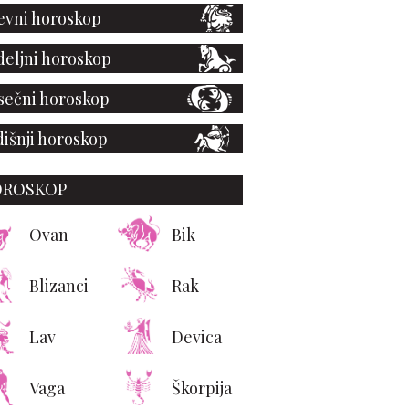
vni horoskop
eljni horoskop
ečni horoskop
išnji horoskop
OROSKOP
Ovan
Bik
Blizanci
Rak
Lav
Devica
Vaga
Škorpija