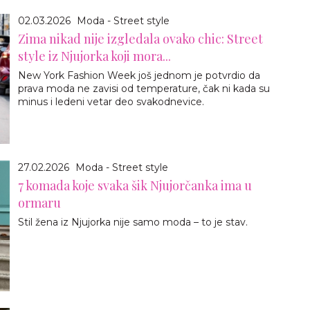
02.03.2026
Moda - Street style
Zima nikad nije izgledala ovako chic: Street
style iz Njujorka koji mora...
New York Fashion Week još jednom je potvrdio da
prava moda ne zavisi od temperature, čak ni kada su
minus i ledeni vetar deo svakodnevice.
27.02.2026
Moda - Street style
7 komada koje svaka šik Njujorčanka ima u
ormaru
Stil žena iz Njujorka nije samo moda – to je stav.