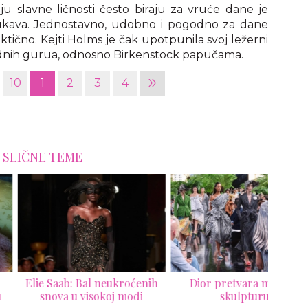
ju slavne ličnosti često biraju za vruće dane je
ukava. Jednostavno, udobno i pogodno za dane
tično. Kejti Holms je čak upotpunila svoj ležerni
odnih gurua, odnosno Birkenstock papučama.
»
10
1
2
3
4
SLIČNE TEME
 Saab: Bal neukroćenih
Dior pretvara modu u
Mari
nova u visokoj modi
skulpturu
nov