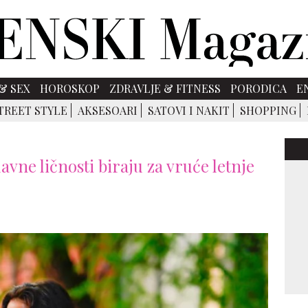
& SEX
HOROSKOP
ZDRAVLJE & FITNESS
PORODICA
E
TREET STYLE
AKSESOARI
SATOVI I NAKIT
SHOPPING
lavne ličnosti biraju za vruće letnje