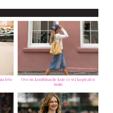
kam
 za leto
Ovo su kombinacije koje će svi kopirati u
maju