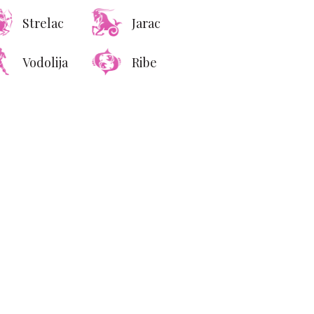
Strelac
Jarac
Vodolija
Ribe
sbazaar.gr