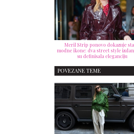
Meril Strip ponovo dokazuje sta
modne ikone: dva street style izdan
su definisala eleganciju
POVEZANE TEME