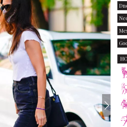
Dne
Ned
Mes
God
H