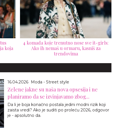
tus
4 komada koje trenutno nose sve it-girls:
ja koja
Ako ih nemaš u ormaru, kasniš za
trendovima
16.04.2026
Moda - Street style
Zelene jakne su naša nova opsesija i ne
planiramo da se izvinjavamo zbog...
Da li je boja konačno postala jedini modni rizik koji
zaista vredi? Ako je suditi po proleću 2026, odgovor
je - apsolutno da.