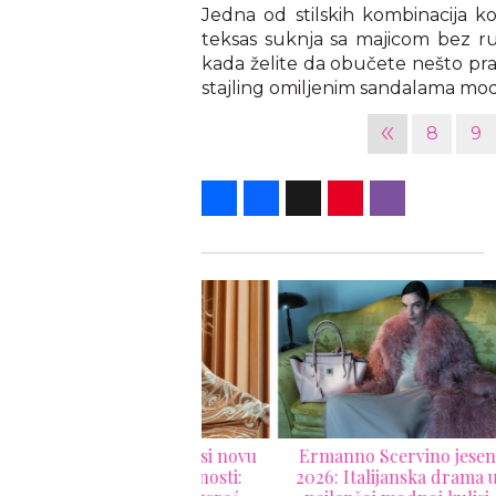
Jedna od stilskih kombinacija ko
teksas suknja sa majicom bez r
kada želite da obučete nešto prak
stajling omiljenim sandalama m
«
8
9
Share
Facebook
X
Pinterest
Viber
mermann donosi novu
Ermanno Scervino jesen
Elie
finiciju ženstvenosti:
2026: Italijanska drama u
s